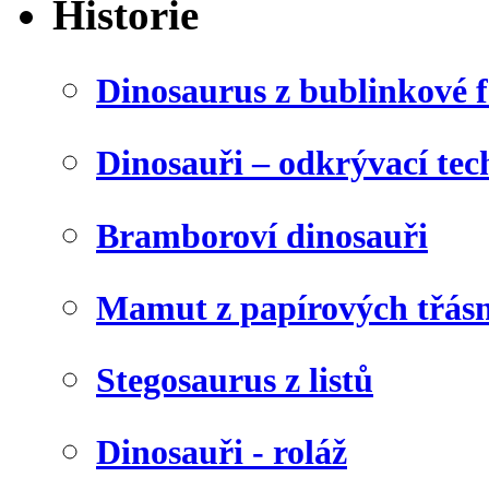
Historie
Dinosaurus z bublinkové f
Dinosauři – odkrývací tec
Bramboroví dinosauři
Mamut z papírových třásn
Stegosaurus z listů
Dinosauři - roláž