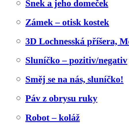
Šnek a jeho domeček
Zámek – otisk kostek
3D Lochnesská příšera, M
Sluníčko – pozitiv/negativ
Směj se na nás, sluníčko!
Páv z obrysu ruky
Robot – koláž