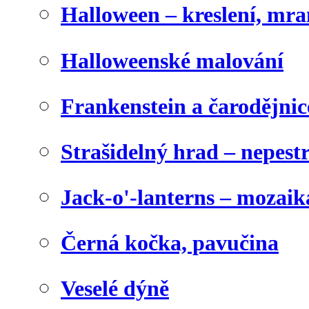
Halloween – kreslení, mr
Halloweenské malování
Frankenstein a čarodějnice
Strašidelný hrad – nepest
Jack-o'-lanterns – mozaik
Černá kočka, pavučina
Veselé dýně