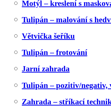
Motýl – kreslení s maskov
Tulipán – malování s he
Větvička šeříku
Tulipán – frotování
Jarní zahrada
Tulipán – pozitiv/negativ,
Zahrada – stříkací techni