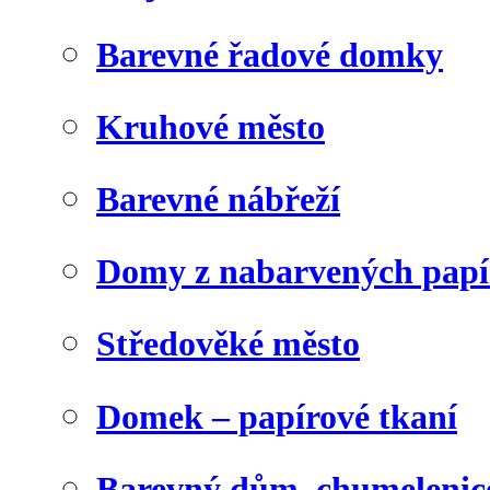
Barevné řadové domky
Kruhové město
Barevné nábřeží
Domy z nabarvených papí
Středověké město
Domek – papírové tkaní
Barevný dům, chumelenic