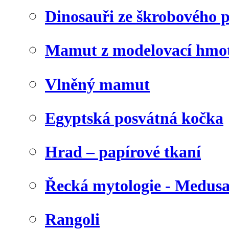
Dinosauři ze škrobového 
Mamut z modelovací hmo
Vlněný mamut
Egyptská posvátná kočka
Hrad – papírové tkaní
Řecká mytologie - Medus
Rangoli