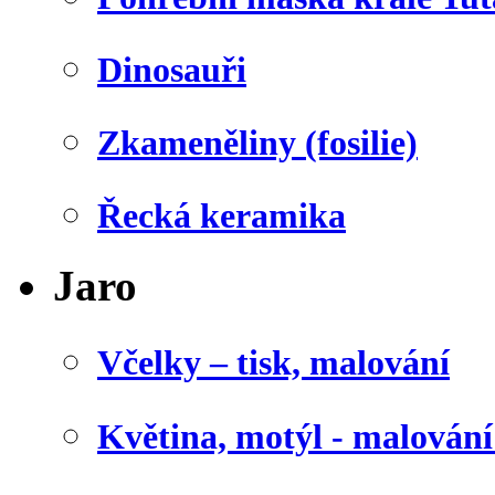
Dinosauři
Zkameněliny (fosilie)
Řecká keramika
Jaro
Včelky – tisk, malování
Květina, motýl - malován