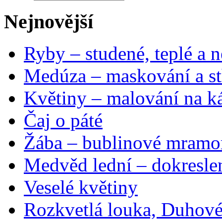
Nejnovější
Ryby – studené, teplé a n
Medúza – maskování a st
Květiny – malování na ká
Čaj o páté
Žába – bublinové mramo
Medvěd lední – dokresle
Veselé květiny
Rozkvetlá louka, Duhové