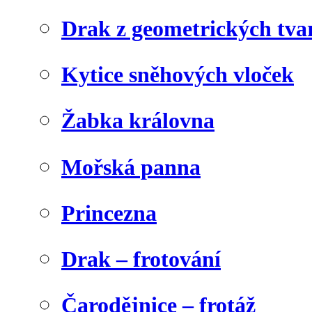
Drak z geometrických tva
Kytice sněhových vloček
Žabka královna
Mořská panna
Princezna
Drak – frotování
Čarodějnice – frotáž