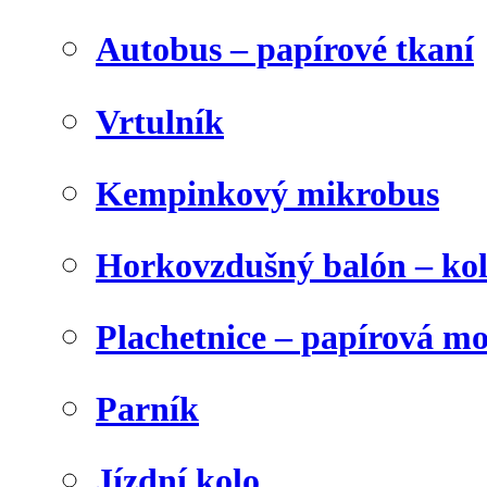
Autobus – papírové tkaní
Vrtulník
Kempinkový mikrobus
Horkovzdušný balón – ko
Plachetnice – papírová m
Parník
Jízdní kolo