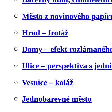
Město z novinového papír
Hrad – frotáž
Domy – efekt rozlámanéh
Ulice – perspektiva s jed
Vesnice – koláž
Jednobarevné město