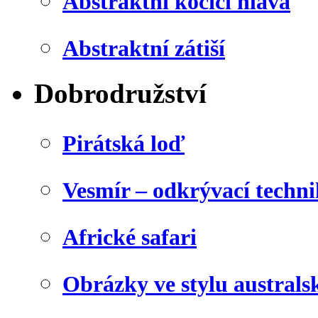
Abstraktní kočičí hlava
Abstraktní zátiší
Dobrodružství
Pirátská loď
Vesmír – odkrývací techn
Africké safari
Obrázky ve stylu australs