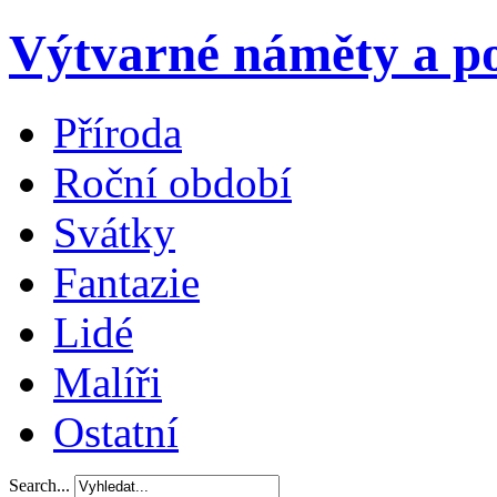
Výtvarné náměty a po
Příroda
Roční období
Svátky
Fantazie
Lidé
Malíři
Ostatní
Search...