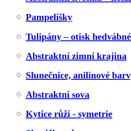
Pampelišky
Tulipány – otisk hedvábn
Abstraktní zimní krajina
Slunečnice, anilinové bar
Abstraktní sova
Kytice růží - symetrie