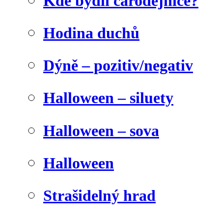
Kde bydlí čarodějnice?
Hodina duchů
Dýně – pozitiv/negativ
Halloween – siluety
Halloween – sova
Halloween
Strašidelný hrad