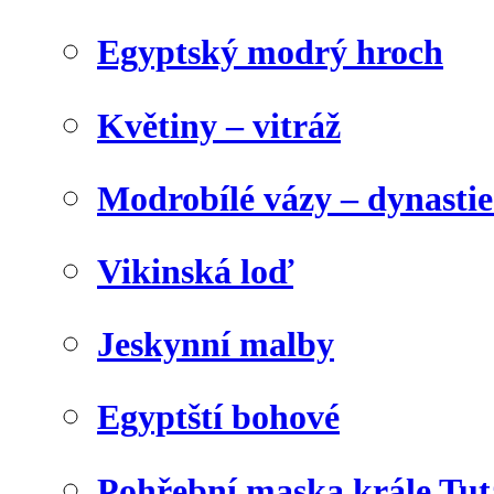
Egyptský modrý hroch
Květiny – vitráž
Modrobílé vázy – dynasti
Vikinská loď
Jeskynní malby
Egyptští bohové
Pohřební maska krále Tu