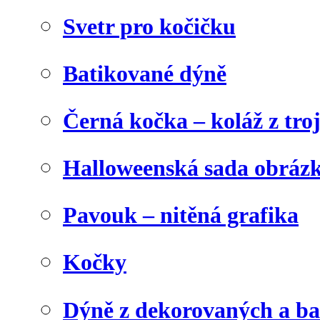
Svetr pro kočičku
Batikované dýně
Černá kočka – koláž z tro
Halloweenská sada obráz
Pavouk – nitěná grafika
Kočky
Dýně z dekorovaných a b