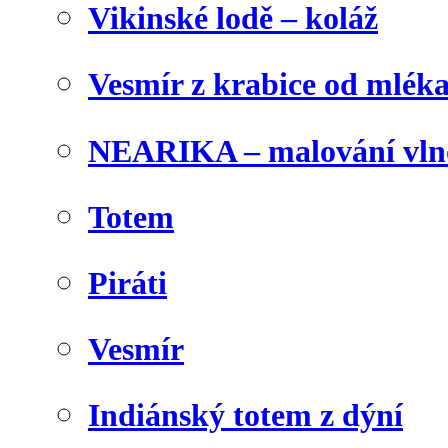
Vikinské lodě – koláž
Vesmír z krabice od mlék
NEARIKA – malování vln
Totem
Piráti
Vesmír
Indiánský totem z dýní