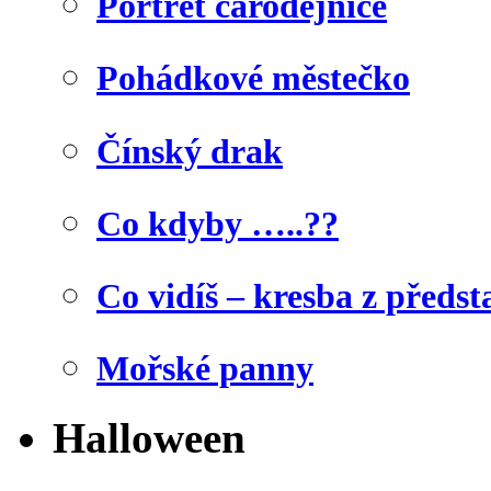
Portrét čarodějnice
Pohádkové městečko
Čínský drak
Co kdyby …..??
Co vidíš – kresba z předst
Mořské panny
Halloween