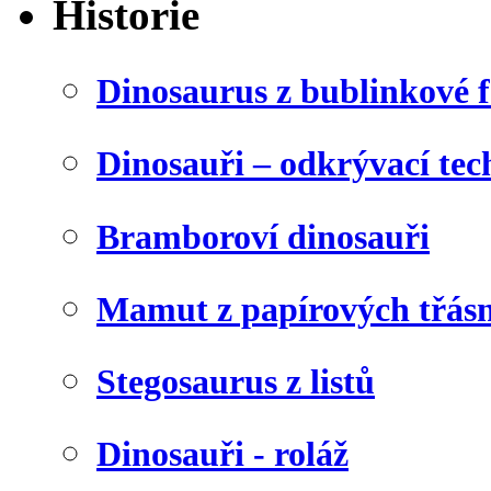
Historie
Dinosaurus z bublinkové f
Dinosauři – odkrývací tec
Bramboroví dinosauři
Mamut z papírových třásn
Stegosaurus z listů
Dinosauři - roláž