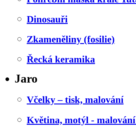
Dinosauři
Zkameněliny (fosilie)
Řecká keramika
Jaro
Včelky – tisk, malování
Květina, motýl - malován