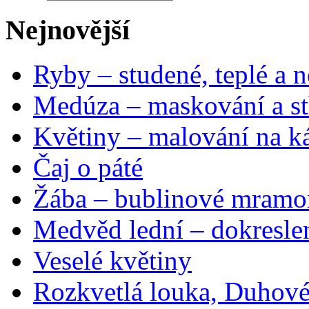
Nejnovější
Ryby – studené, teplé a n
Medúza – maskování a st
Květiny – malování na ká
Čaj o páté
Žába – bublinové mramo
Medvěd lední – dokresle
Veselé květiny
Rozkvetlá louka, Duhové