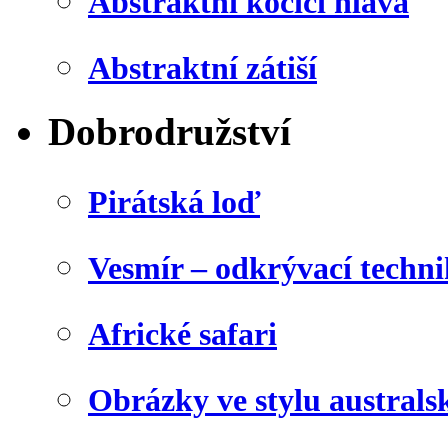
Abstraktní kočičí hlava
Abstraktní zátiší
Dobrodružství
Pirátská loď
Vesmír – odkrývací techn
Africké safari
Obrázky ve stylu australs