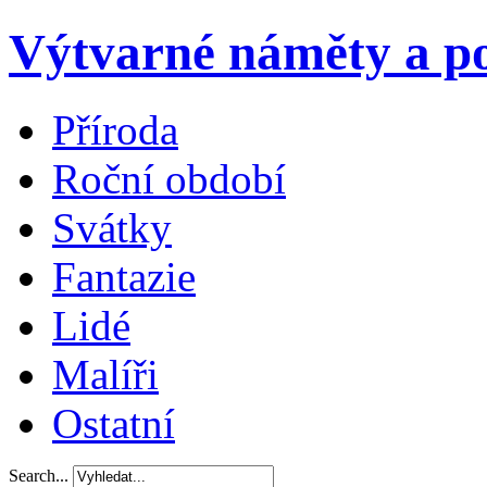
Výtvarné náměty a po
Příroda
Roční období
Svátky
Fantazie
Lidé
Malíři
Ostatní
Search...