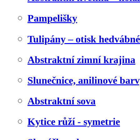
Pampelišky
Tulipány – otisk hedvábn
Abstraktní zimní krajina
Slunečnice, anilinové bar
Abstraktní sova
Kytice růží - symetrie