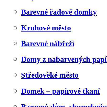
Barevné řadové domky
Kruhové město
Barevné nábřeží
Domy z nabarvených papí
Středověké město
Domek – papírové tkaní
Barevný dům, chumelenic