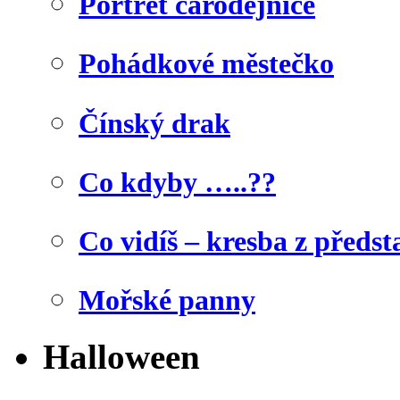
Portrét čarodějnice
Pohádkové městečko
Čínský drak
Co kdyby …..??
Co vidíš – kresba z předst
Mořské panny
Halloween