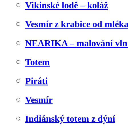
Vikinské lodě – koláž
Vesmír z krabice od mlék
NEARIKA – malování vln
Totem
Piráti
Vesmír
Indiánský totem z dýní