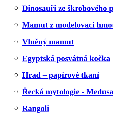
Dinosauři ze škrobového 
Mamut z modelovací hmo
Vlněný mamut
Egyptská posvátná kočka
Hrad – papírové tkaní
Řecká mytologie - Medus
Rangoli