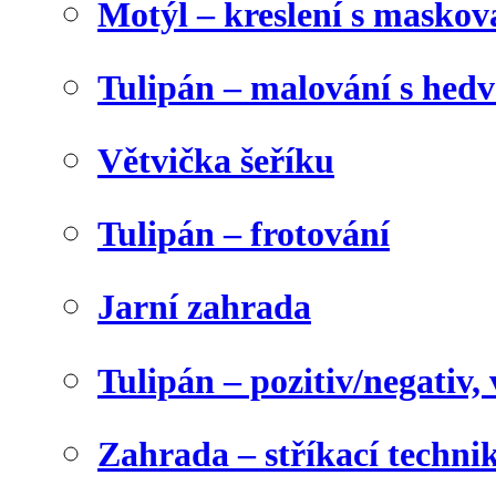
Motýl – kreslení s maskov
Tulipán – malování s he
Větvička šeříku
Tulipán – frotování
Jarní zahrada
Tulipán – pozitiv/negativ,
Zahrada – stříkací techni