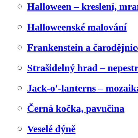
Halloween – kreslení, mr
Halloweenské malování
Frankenstein a čarodějnice
Strašidelný hrad – nepest
Jack-o'-lanterns – mozaik
Černá kočka, pavučina
Veselé dýně