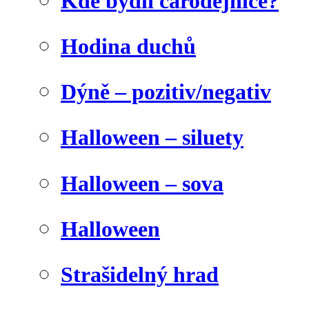
Kde bydlí čarodějnice?
Hodina duchů
Dýně – pozitiv/negativ
Halloween – siluety
Halloween – sova
Halloween
Strašidelný hrad