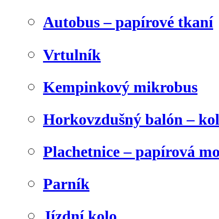
Autobus – papírové tkaní
Vrtulník
Kempinkový mikrobus
Horkovzdušný balón – ko
Plachetnice – papírová m
Parník
Jízdní kolo