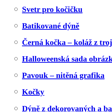
Svetr pro kočičku
Batikované dýně
Černá kočka – koláž z tro
Halloweenská sada obráz
Pavouk – nitěná grafika
Kočky
Dýně z dekorovaných a b