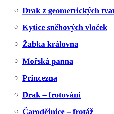
Drak z geometrických tva
Kytice sněhových vloček
Žabka královna
Mořská panna
Princezna
Drak – frotování
Čarodějnice – frotáž