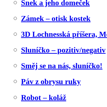
Šnek a jeho domeček
Zámek – otisk kostek
3D Lochnesská příšera, M
Sluníčko – pozitiv/negativ
Směj se na nás, sluníčko!
Páv z obrysu ruky
Robot – koláž