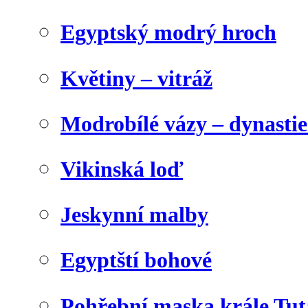
Egyptský modrý hroch
Květiny – vitráž
Modrobílé vázy – dynasti
Vikinská loď
Jeskynní malby
Egyptští bohové
Pohřební maska krále Tu