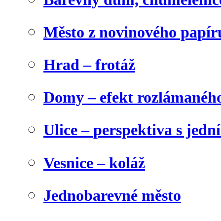
Město z novinového papír
Hrad – frotáž
Domy – efekt rozlámanéh
Ulice – perspektiva s jed
Vesnice – koláž
Jednobarevné město