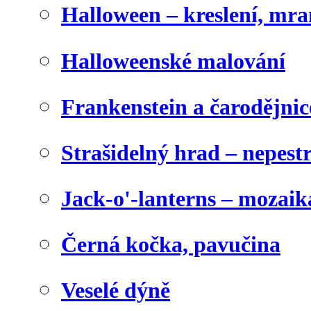
Halloween – kreslení, mr
Halloweenské malování
Frankenstein a čarodějnice
Strašidelný hrad – nepest
Jack-o'-lanterns – mozaik
Černá kočka, pavučina
Veselé dýně