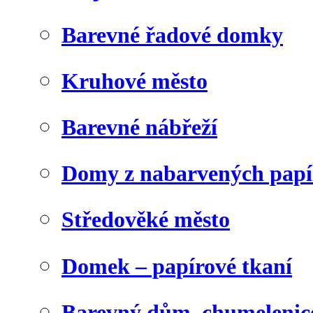
Barevné řadové domky
Kruhové město
Barevné nábřeží
Domy z nabarvených papí
Středověké město
Domek – papírové tkaní
Barevný dům, chumelenic