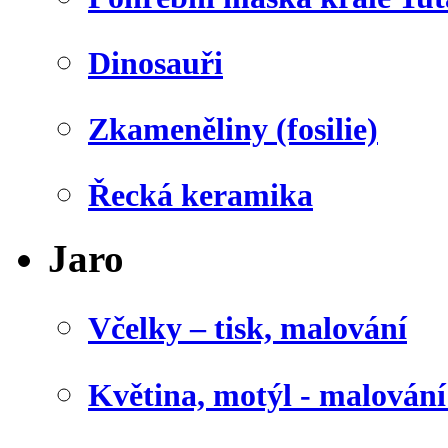
Dinosauři
Zkameněliny (fosilie)
Řecká keramika
Jaro
Včelky – tisk, malování
Květina, motýl - malován