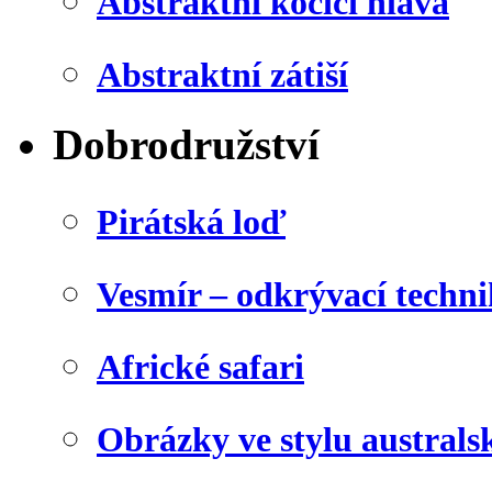
Abstraktní kočičí hlava
Abstraktní zátiší
Dobrodružství
Pirátská loď
Vesmír – odkrývací techn
Africké safari
Obrázky ve stylu australs