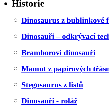
Historie
Dinosaurus z bublinkové f
Dinosauři – odkrývací tec
Bramboroví dinosauři
Mamut z papírových třásn
Stegosaurus z listů
Dinosauři - roláž