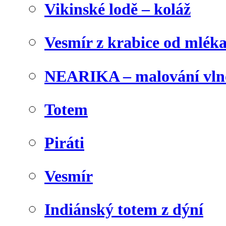
Vikinské lodě – koláž
Vesmír z krabice od mlék
NEARIKA – malování vln
Totem
Piráti
Vesmír
Indiánský totem z dýní