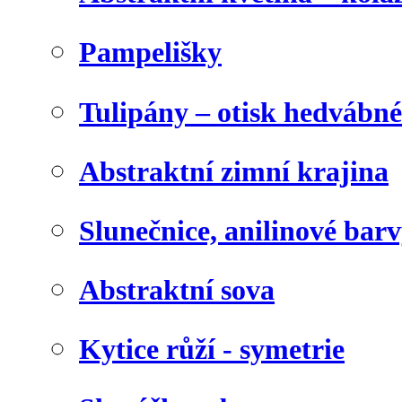
Pampelišky
Tulipány – otisk hedvábn
Abstraktní zimní krajina
Slunečnice, anilinové bar
Abstraktní sova
Kytice růží - symetrie