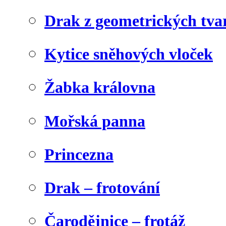
Drak z geometrických tva
Kytice sněhových vloček
Žabka královna
Mořská panna
Princezna
Drak – frotování
Čarodějnice – frotáž