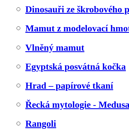
Dinosauři ze škrobového 
Mamut z modelovací hmo
Vlněný mamut
Egyptská posvátná kočka
Hrad – papírové tkaní
Řecká mytologie - Medus
Rangoli