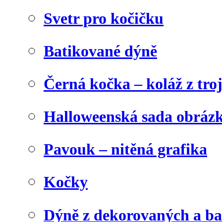
Svetr pro kočičku
Batikované dýně
Černá kočka – koláž z tro
Halloweenská sada obráz
Pavouk – nitěná grafika
Kočky
Dýně z dekorovaných a b