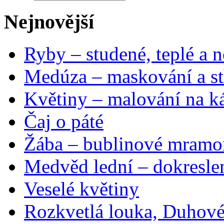
Nejnovější
Ryby – studené, teplé a n
Medúza – maskování a st
Květiny – malování na ká
Čaj o páté
Žába – bublinové mramo
Medvěd lední – dokresle
Veselé květiny
Rozkvetlá louka, Duhové