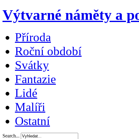
Výtvarné náměty a po
Příroda
Roční období
Svátky
Fantazie
Lidé
Malíři
Ostatní
Search...