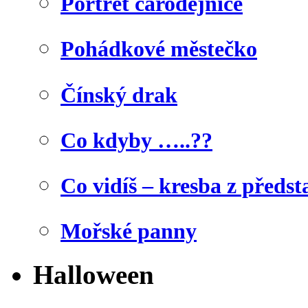
Portrét čarodějnice
Pohádkové městečko
Čínský drak
Co kdyby …..??
Co vidíš – kresba z předst
Mořské panny
Halloween