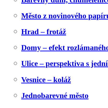
Město z novinového papír
Hrad – frotáž
Domy – efekt rozlámanéh
Ulice – perspektiva s jed
Vesnice – koláž
Jednobarevné město