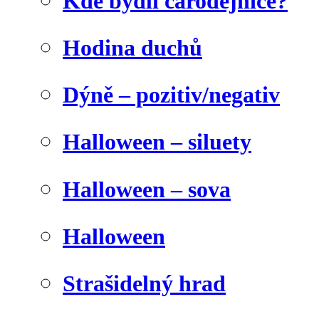
Kde bydlí čarodějnice?
Hodina duchů
Dýně – pozitiv/negativ
Halloween – siluety
Halloween – sova
Halloween
Strašidelný hrad