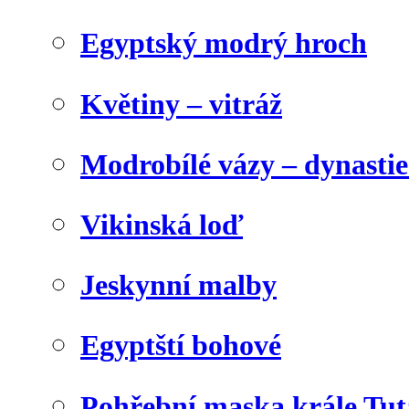
Egyptský modrý hroch
Květiny – vitráž
Modrobílé vázy – dynasti
Vikinská loď
Jeskynní malby
Egyptští bohové
Pohřební maska krále Tu