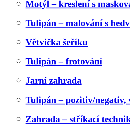
Motýl – kreslení s maskov
Tulipán – malování s he
Větvička šeříku
Tulipán – frotování
Jarní zahrada
Tulipán – pozitiv/negativ,
Zahrada – stříkací techni