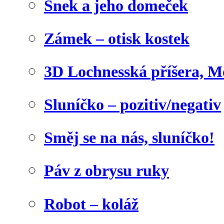
Šnek a jeho domeček
Zámek – otisk kostek
3D Lochnesská příšera, M
Sluníčko – pozitiv/negativ
Směj se na nás, sluníčko!
Páv z obrysu ruky
Robot – koláž