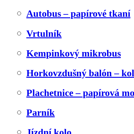
Autobus – papírové tkaní
Vrtulník
Kempinkový mikrobus
Horkovzdušný balón – ko
Plachetnice – papírová m
Parník
Jízdní kolo