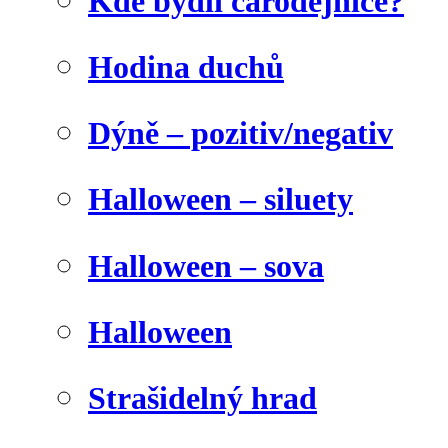
Kde bydlí čarodějnice?
Hodina duchů
Dýně – pozitiv/negativ
Halloween – siluety
Halloween – sova
Halloween
Strašidelný hrad