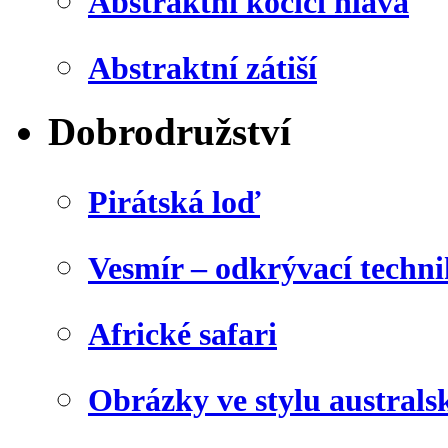
Abstraktní kočičí hlava
Abstraktní zátiší
Dobrodružství
Pirátská loď
Vesmír – odkrývací techn
Africké safari
Obrázky ve stylu australs