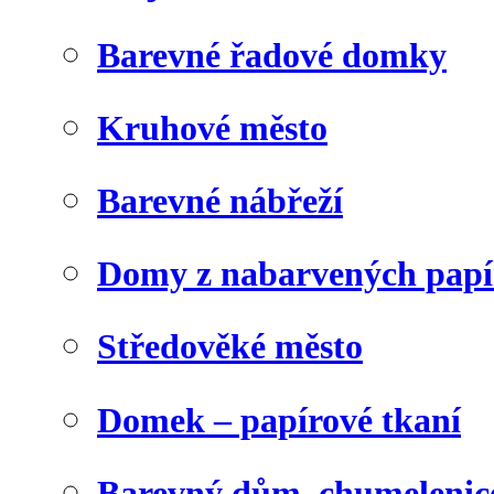
Barevné řadové domky
Kruhové město
Barevné nábřeží
Domy z nabarvených papí
Středověké město
Domek – papírové tkaní
Barevný dům, chumelenic