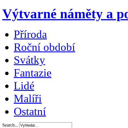
Výtvarné náměty a po
Příroda
Roční období
Svátky
Fantazie
Lidé
Malíři
Ostatní
Search...