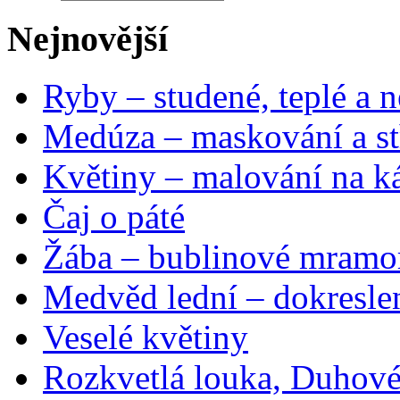
Nejnovější
Ryby – studené, teplé a n
Medúza – maskování a st
Květiny – malování na ká
Čaj o páté
Žába – bublinové mramo
Medvěd lední – dokresle
Veselé květiny
Rozkvetlá louka, Duhové