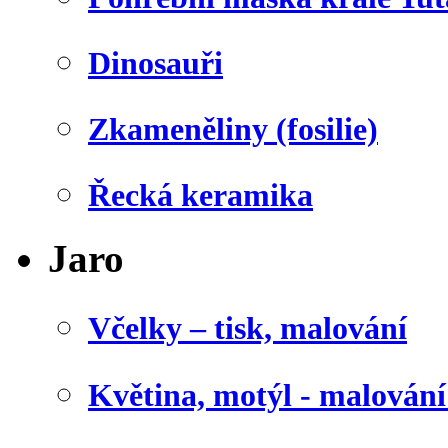
Dinosauři
Zkameněliny (fosilie)
Řecká keramika
Jaro
Včelky – tisk, malování
Květina, motýl - malován