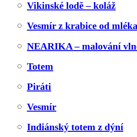
Vikinské lodě – koláž
Vesmír z krabice od mlék
NEARIKA – malování vln
Totem
Piráti
Vesmír
Indiánský totem z dýní