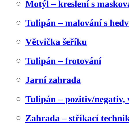
Motýl – kreslení s maskov
Tulipán – malování s he
Větvička šeříku
Tulipán – frotování
Jarní zahrada
Tulipán – pozitiv/negativ,
Zahrada – stříkací techni