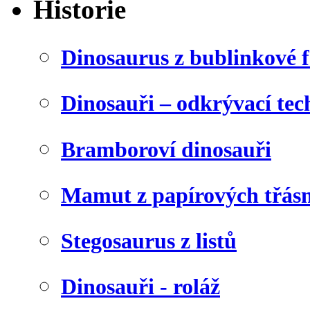
Historie
Dinosaurus z bublinkové f
Dinosauři – odkrývací tec
Bramboroví dinosauři
Mamut z papírových třásn
Stegosaurus z listů
Dinosauři - roláž