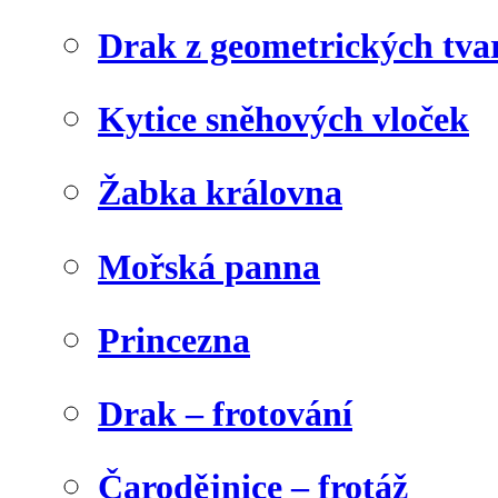
Drak z geometrických tva
Kytice sněhových vloček
Žabka královna
Mořská panna
Princezna
Drak – frotování
Čarodějnice – frotáž