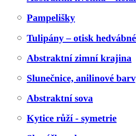
Pampelišky
Tulipány – otisk hedvábn
Abstraktní zimní krajina
Slunečnice, anilinové bar
Abstraktní sova
Kytice růží - symetrie