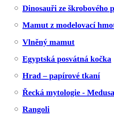
Dinosauři ze škrobového 
Mamut z modelovací hmo
Vlněný mamut
Egyptská posvátná kočka
Hrad – papírové tkaní
Řecká mytologie - Medus
Rangoli