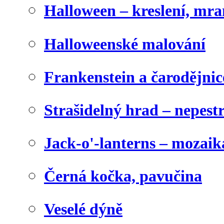
Halloween – kreslení, mr
Halloweenské malování
Frankenstein a čarodějnice
Strašidelný hrad – nepest
Jack-o'-lanterns – mozaik
Černá kočka, pavučina
Veselé dýně