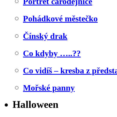
Portrét čarodějnice
Pohádkové městečko
Čínský drak
Co kdyby …..??
Co vidíš – kresba z předst
Mořské panny
Halloween