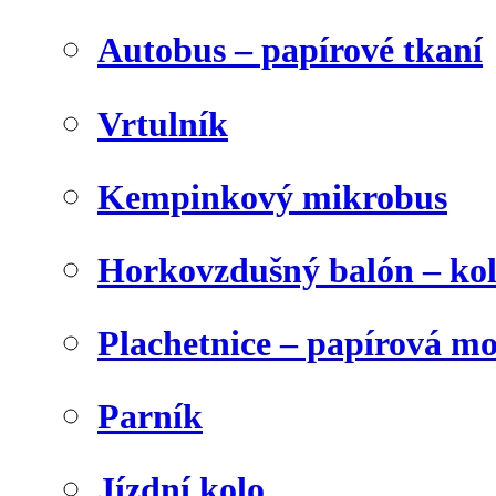
Autobus – papírové tkaní
Vrtulník
Kempinkový mikrobus
Horkovzdušný balón – ko
Plachetnice – papírová m
Parník
Jízdní kolo