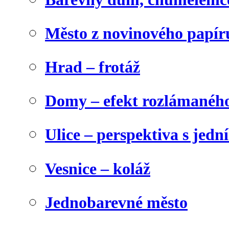
Město z novinového papír
Hrad – frotáž
Domy – efekt rozlámanéh
Ulice – perspektiva s jed
Vesnice – koláž
Jednobarevné město