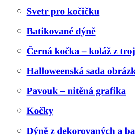
Svetr pro kočičku
Batikované dýně
Černá kočka – koláž z tro
Halloweenská sada obráz
Pavouk – nitěná grafika
Kočky
Dýně z dekorovaných a b