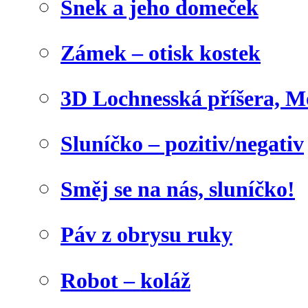
Šnek a jeho domeček
Zámek – otisk kostek
3D Lochnesská příšera, M
Sluníčko – pozitiv/negativ
Směj se na nás, sluníčko!
Páv z obrysu ruky
Robot – koláž