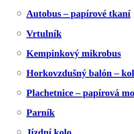
Autobus – papírové tkaní
Vrtulník
Kempinkový mikrobus
Horkovzdušný balón – ko
Plachetnice – papírová m
Parník
Jízdní kolo