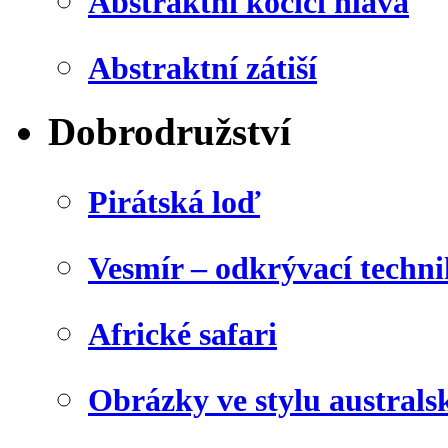
Abstraktní kočičí hlava
Abstraktní zátiší
Dobrodružství
Pirátská loď
Vesmír – odkrývací techn
Africké safari
Obrázky ve stylu australs