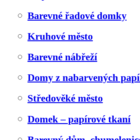
Barevné řadové domky
Kruhové město
Barevné nábřeží
Domy z nabarvených papí
Středověké město
Domek – papírové tkaní
Barevný dům, chumelenic