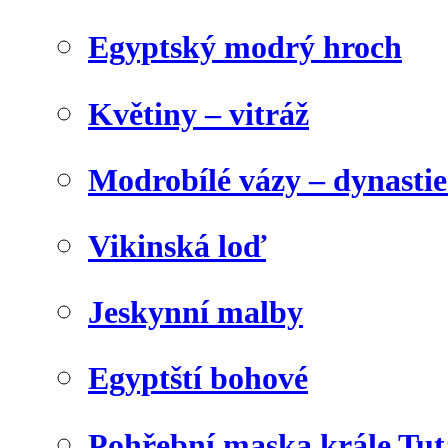
Egyptský modrý hroch
Květiny – vitráž
Modrobílé vázy – dynasti
Vikinská loď
Jeskynní malby
Egyptští bohové
Pohřební maska krále Tu