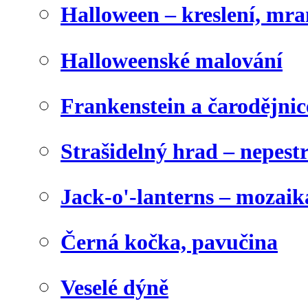
Halloween – kreslení, mr
Halloweenské malování
Frankenstein a čarodějnice
Strašidelný hrad – nepest
Jack-o'-lanterns – mozaik
Černá kočka, pavučina
Veselé dýně