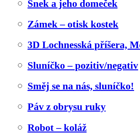
Šnek a jeho domeček
Zámek – otisk kostek
3D Lochnesská příšera, M
Sluníčko – pozitiv/negativ
Směj se na nás, sluníčko!
Páv z obrysu ruky
Robot – koláž