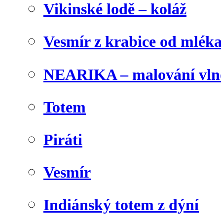
Vikinské lodě – koláž
Vesmír z krabice od mlék
NEARIKA – malování vln
Totem
Piráti
Vesmír
Indiánský totem z dýní