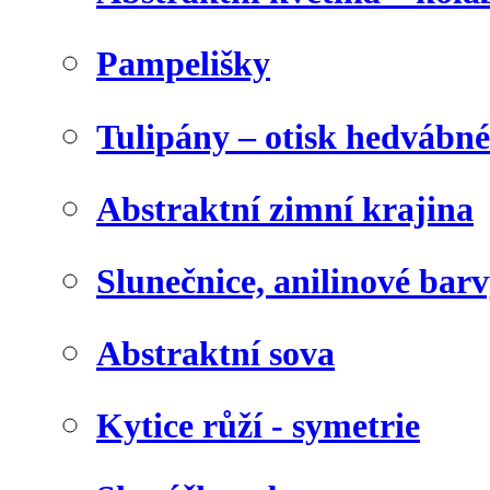
Pampelišky
Tulipány – otisk hedvábn
Abstraktní zimní krajina
Slunečnice, anilinové bar
Abstraktní sova
Kytice růží - symetrie