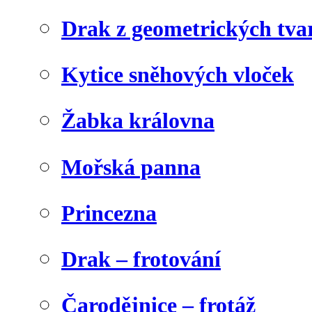
Drak z geometrických tva
Kytice sněhových vloček
Žabka královna
Mořská panna
Princezna
Drak – frotování
Čarodějnice – frotáž