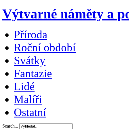
Výtvarné náměty a po
Příroda
Roční období
Svátky
Fantazie
Lidé
Malíři
Ostatní
Search...