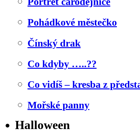
Portrét čarodějnice
Pohádkové městečko
Čínský drak
Co kdyby …..??
Co vidíš – kresba z předst
Mořské panny
Halloween