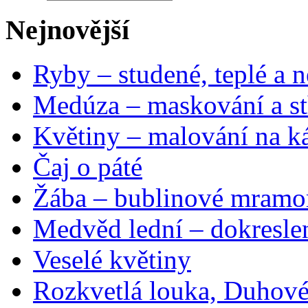
Nejnovější
Ryby – studené, teplé a n
Medúza – maskování a st
Květiny – malování na ká
Čaj o páté
Žába – bublinové mramo
Medvěd lední – dokresle
Veselé květiny
Rozkvetlá louka, Duhové