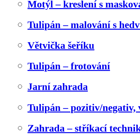
Motýl – kreslení s maskov
Tulipán – malování s he
Větvička šeříku
Tulipán – frotování
Jarní zahrada
Tulipán – pozitiv/negativ,
Zahrada – stříkací techni