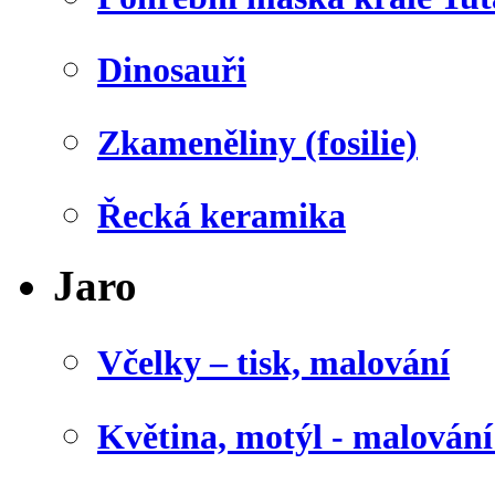
Dinosauři
Zkameněliny (fosilie)
Řecká keramika
Jaro
Včelky – tisk, malování
Květina, motýl - malován