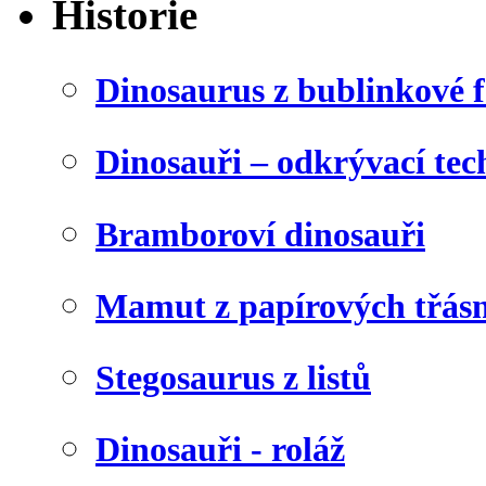
Historie
Dinosaurus z bublinkové f
Dinosauři – odkrývací tec
Bramboroví dinosauři
Mamut z papírových třásn
Stegosaurus z listů
Dinosauři - roláž