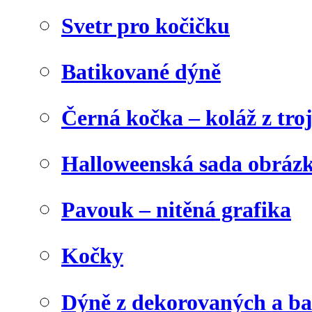
Svetr pro kočičku
Batikované dýně
Černá kočka – koláž z tro
Halloweenská sada obráz
Pavouk – nitěná grafika
Kočky
Dýně z dekorovaných a b