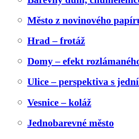
Město z novinového papír
Hrad – frotáž
Domy – efekt rozlámanéh
Ulice – perspektiva s jed
Vesnice – koláž
Jednobarevné město