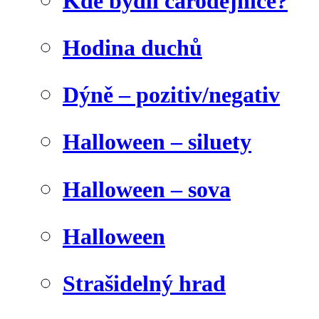
Kde bydlí čarodějnice?
Hodina duchů
Dýně – pozitiv/negativ
Halloween – siluety
Halloween – sova
Halloween
Strašidelný hrad