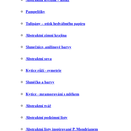
Pampelišky
Tulipány – otisk hedvábného papíru
Abstraktní zimní krajina
Slunečnice, anilinové barvy
Abstraktní sova
Kytice růží - symetrie
Slunéčko a barvy
Kytice - mramorování s mlékem
Abstraktní tvář
Abstraktní podzimní listy
Abstraktní listy inspirované P. Mondrianem