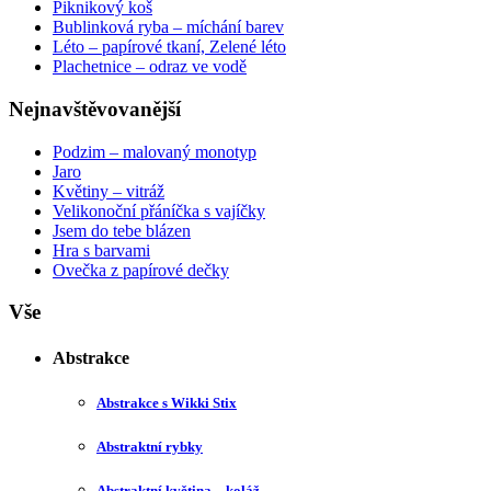
Piknikový koš
Bublinková ryba – míchání barev
Léto – papírové tkaní, Zelené léto
Plachetnice – odraz ve vodě
Nejnavštěvovanější
Podzim – malovaný monotyp
Jaro
Květiny – vitráž
Velikonoční přáníčka s vajíčky
Jsem do tebe blázen
Hra s barvami
Ovečka z papírové dečky
Vše
Abstrakce
Abstrakce s Wikki Stix
Abstraktní rybky
Abstraktní květina – koláž