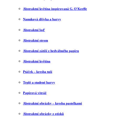
Abstraktní květina inspirovaná G. O′Keeffe
Nanuková dřívka a barvy
Abstraktní loď
Abstraktní strom
Abstraktní zátiší z hedvábného papíru
Abstraktní květina
Ptáček – kresba tuší
Teplé a studené barvy
Papírová vitráž
Abstraktní obrázky – kresba pastelkami
Abstraktní obrázky z otisků