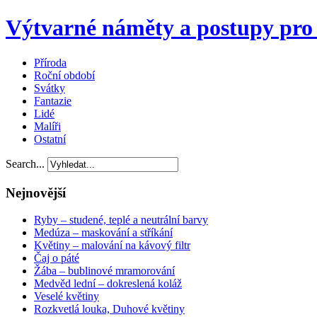
Výtvarné náměty a postupy pro 
Příroda
Roční období
Svátky
Fantazie
Lidé
Malíři
Ostatní
Search...
Nejnovější
Ryby – studené, teplé a neutrální barvy
Medúza – maskování a stříkání
Květiny – malování na kávový filtr
Čaj o páté
Žába – bublinové mramorování
Medvěd lední – dokreslená koláž
Veselé květiny
Rozkvetlá louka, Duhové květiny