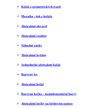
Koláž z geometrických tvarů
Mozaika - tisk z koláže
Abstraktní akvarel
Abstraktní rostliny
Náhodné otisky
Abstraktní květiny
Jednoduchá abstraktní koláž
Barevný lev
Abstraktní koláž
Barevná kočka – komplementární barvy
Abstraktní kočky na křídovém papíru