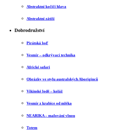
Abstraktní kočičí hlava
Abstraktní zátiší
Dobrodružství
Pirátská loď
Vesmír – odkrývací technika
Africké safari
Obrázky ve stylu australských Aboriginců
Vikinské lodě – koláž
Vesmír z krabice od mléka
NEARIKA – malování vlnou
Totem