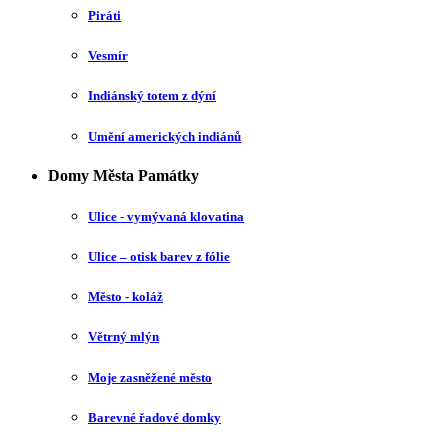
Piráti
Vesmír
Indiánský totem z dýní
Umění amerických indiánů
Domy Města Památky
Ulice - vymývaná klovatina
Ulice – otisk barev z fólie
Město - koláž
Větrný mlýn
Moje zasněžené město
Barevné řadové domky