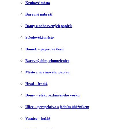
Kruhové město
Barevné nábřeží
Domy z nabarvených papírů
Středověké město
Domek – papírové tkaní
Barevný dům, chumelenice
Město z novinového papíru
Hrad – frotáž
Domy – efekt rozlámaného vosku
Ulice – perspektiva s jedním úběžníkem
Vesnice – koláž