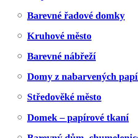
Barevné řadové domky
Kruhové město
Barevné nábřeží
Domy z nabarvených papí
Středověké město
Domek – papírové tkaní
Barevný dům, chumelenic