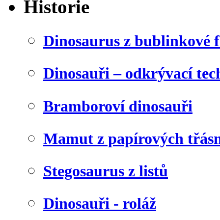
Historie
Dinosaurus z bublinkové f
Dinosauři – odkrývací tec
Bramboroví dinosauři
Mamut z papírových třásn
Stegosaurus z listů
Dinosauři - roláž