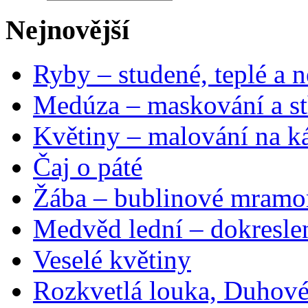
Nejnovější
Ryby – studené, teplé a n
Medúza – maskování a st
Květiny – malování na ká
Čaj o páté
Žába – bublinové mramo
Medvěd lední – dokresle
Veselé květiny
Rozkvetlá louka, Duhové