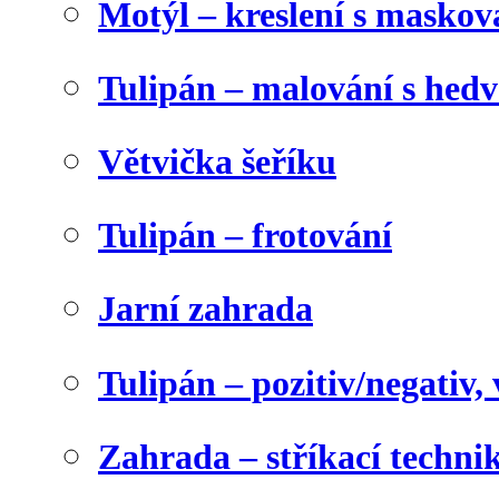
Motýl – kreslení s maskov
Tulipán – malování s he
Větvička šeříku
Tulipán – frotování
Jarní zahrada
Tulipán – pozitiv/negativ,
Zahrada – stříkací techni