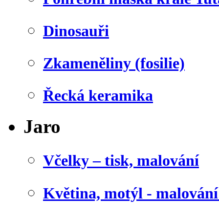
Dinosauři
Zkameněliny (fosilie)
Řecká keramika
Jaro
Včelky – tisk, malování
Květina, motýl - malován