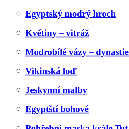
Egyptský modrý hroch
Květiny – vitráž
Modrobílé vázy – dynasti
Vikinská loď
Jeskynní malby
Egyptští bohové
Pohřební maska krále Tu