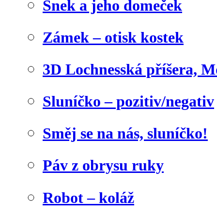
Šnek a jeho domeček
Zámek – otisk kostek
3D Lochnesská příšera, M
Sluníčko – pozitiv/negativ
Směj se na nás, sluníčko!
Páv z obrysu ruky
Robot – koláž