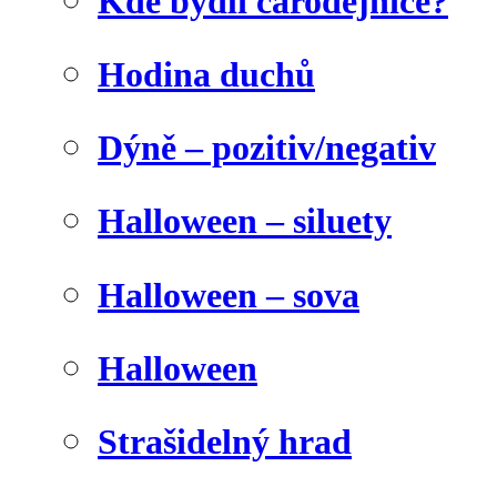
Kde bydlí čarodějnice?
Hodina duchů
Dýně – pozitiv/negativ
Halloween – siluety
Halloween – sova
Halloween
Strašidelný hrad