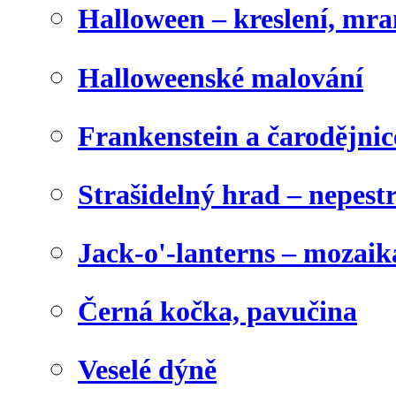
Halloween – kreslení, mr
Halloweenské malování
Frankenstein a čarodějnice
Strašidelný hrad – nepest
Jack-o'-lanterns – mozaik
Černá kočka, pavučina
Veselé dýně