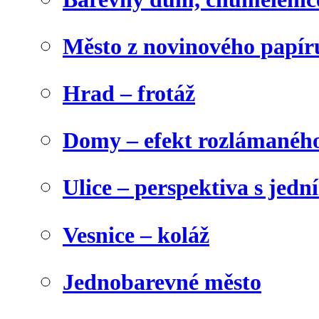
Město z novinového papír
Hrad – frotáž
Domy – efekt rozlámanéh
Ulice – perspektiva s jed
Vesnice – koláž
Jednobarevné město