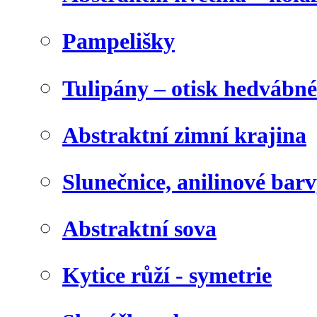
Pampelišky
Tulipány – otisk hedvábn
Abstraktní zimní krajina
Slunečnice, anilinové bar
Abstraktní sova
Kytice růží - symetrie