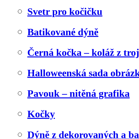
Svetr pro kočičku
Batikované dýně
Černá kočka – koláž z tro
Halloweenská sada obráz
Pavouk – nitěná grafika
Kočky
Dýně z dekorovaných a b