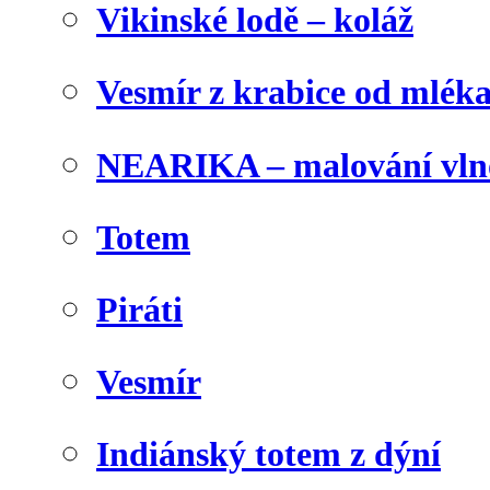
Vikinské lodě – koláž
Vesmír z krabice od mlék
NEARIKA – malování vln
Totem
Piráti
Vesmír
Indiánský totem z dýní