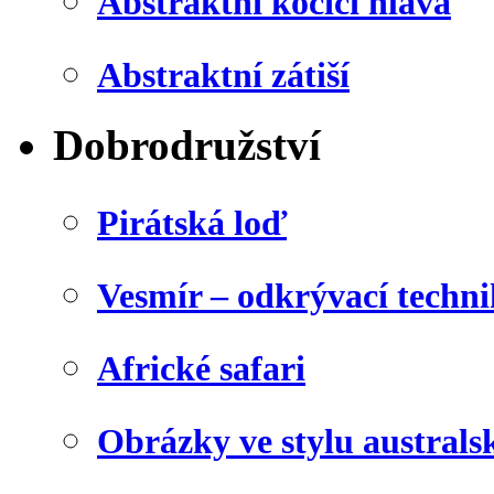
Abstraktní kočičí hlava
Abstraktní zátiší
Dobrodružství
Pirátská loď
Vesmír – odkrývací techn
Africké safari
Obrázky ve stylu australs