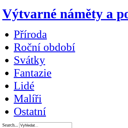
Výtvarné náměty a po
Příroda
Roční období
Svátky
Fantazie
Lidé
Malíři
Ostatní
Search...