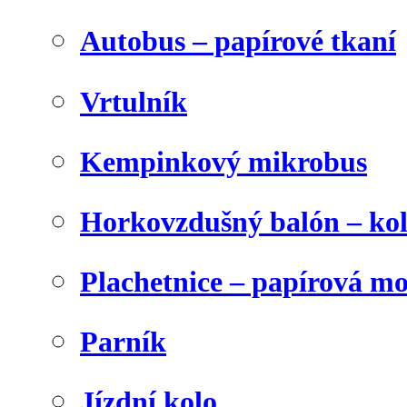
Autobus – papírové tkaní
Vrtulník
Kempinkový mikrobus
Horkovzdušný balón – ko
Plachetnice – papírová m
Parník
Jízdní kolo