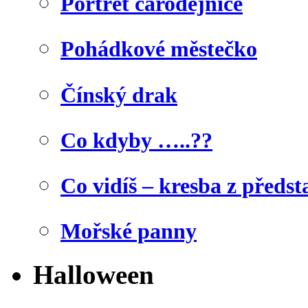
Portrét čarodějnice
Pohádkové městečko
Čínský drak
Co kdyby …..??
Co vidíš – kresba z předst
Mořské panny
Halloween