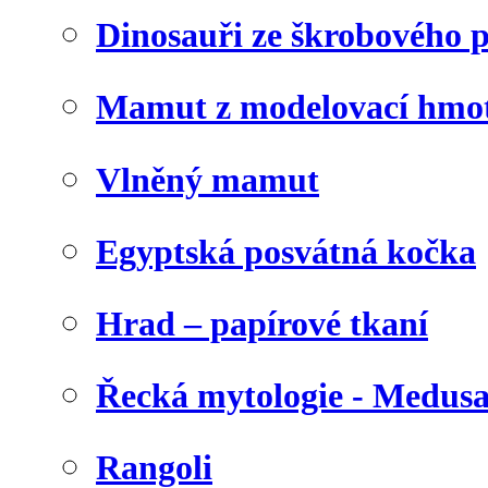
Dinosauři ze škrobového 
Mamut z modelovací hmo
Vlněný mamut
Egyptská posvátná kočka
Hrad – papírové tkaní
Řecká mytologie - Medus
Rangoli