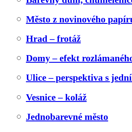
Město z novinového papír
Hrad – frotáž
Domy – efekt rozlámanéh
Ulice – perspektiva s jed
Vesnice – koláž
Jednobarevné město