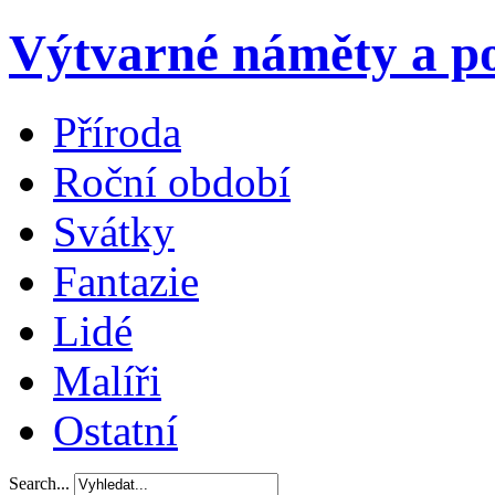
Výtvarné náměty a po
Příroda
Roční období
Svátky
Fantazie
Lidé
Malíři
Ostatní
Search...