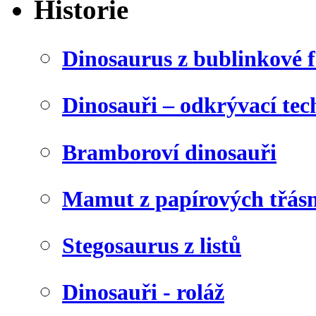
Historie
Dinosaurus z bublinkové f
Dinosauři – odkrývací tec
Bramboroví dinosauři
Mamut z papírových třásn
Stegosaurus z listů
Dinosauři - roláž