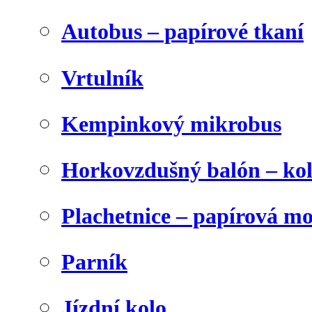
Autobus – papírové tkaní
Vrtulník
Kempinkový mikrobus
Horkovzdušný balón – ko
Plachetnice – papírová m
Parník
Jízdní kolo