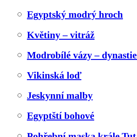
Egyptský modrý hroch
Květiny – vitráž
Modrobílé vázy – dynasti
Vikinská loď
Jeskynní malby
Egyptští bohové
Pohřební maska krále Tu