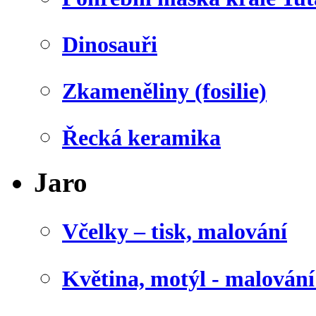
Dinosauři
Zkameněliny (fosilie)
Řecká keramika
Jaro
Včelky – tisk, malování
Květina, motýl - malován