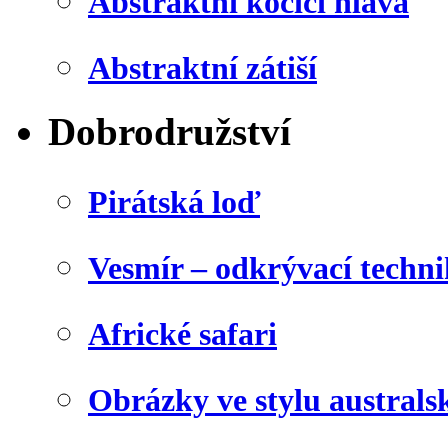
Abstraktní kočičí hlava
Abstraktní zátiší
Dobrodružství
Pirátská loď
Vesmír – odkrývací techn
Africké safari
Obrázky ve stylu australs