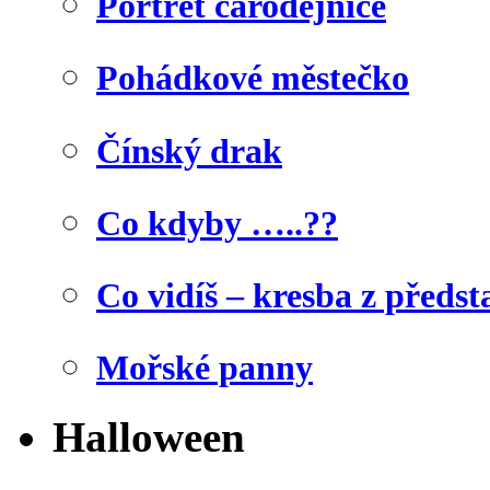
Portrét čarodějnice
Pohádkové městečko
Čínský drak
Co kdyby …..??
Co vidíš – kresba z předst
Mořské panny
Halloween