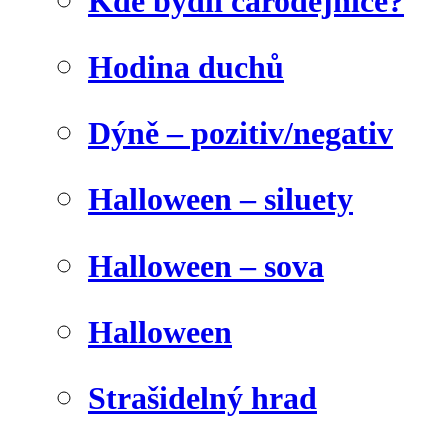
Kde bydlí čarodějnice?
Hodina duchů
Dýně – pozitiv/negativ
Halloween – siluety
Halloween – sova
Halloween
Strašidelný hrad