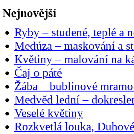
Nejnovější
Ryby – studené, teplé a n
Medúza – maskování a st
Květiny – malování na ká
Čaj o páté
Žába – bublinové mramo
Medvěd lední – dokresle
Veselé květiny
Rozkvetlá louka, Duhové