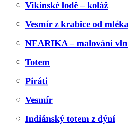
Vikinské lodě – koláž
Vesmír z krabice od mlék
NEARIKA – malování vln
Totem
Piráti
Vesmír
Indiánský totem z dýní