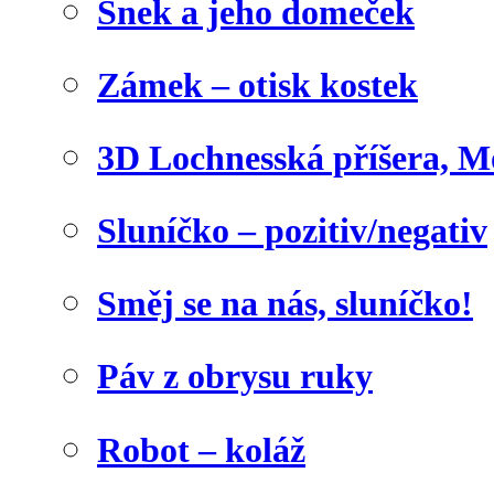
Šnek a jeho domeček
Zámek – otisk kostek
3D Lochnesská příšera, M
Sluníčko – pozitiv/negativ
Směj se na nás, sluníčko!
Páv z obrysu ruky
Robot – koláž