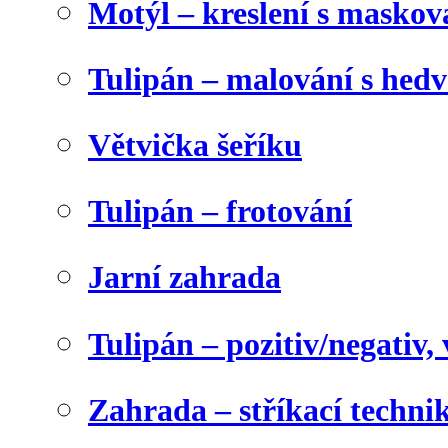
Motýl – kreslení s maskov
Tulipán – malování s he
Větvička šeříku
Tulipán – frotování
Jarní zahrada
Tulipán – pozitiv/negativ,
Zahrada – stříkací techni