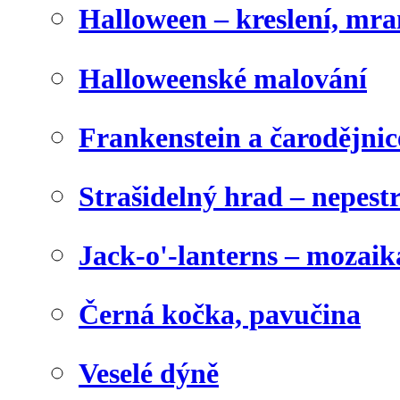
Halloween – kreslení, mr
Halloweenské malování
Frankenstein a čarodějnice
Strašidelný hrad – nepest
Jack-o'-lanterns – mozaik
Černá kočka, pavučina
Veselé dýně