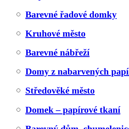
Barevné řadové domky
Kruhové město
Barevné nábřeží
Domy z nabarvených papí
Středověké město
Domek – papírové tkaní
Barevný dům, chumelenic