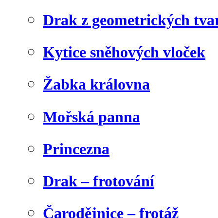
Drak z geometrických tva
Kytice sněhových vloček
Žabka královna
Mořská panna
Princezna
Drak – frotování
Čarodějnice – frotáž