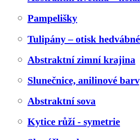
Pampelišky
Tulipány – otisk hedvábn
Abstraktní zimní krajina
Slunečnice, anilinové bar
Abstraktní sova
Kytice růží - symetrie