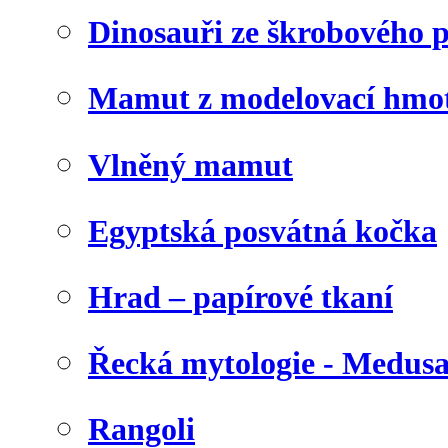
Dinosauři ze škrobového 
Mamut z modelovací hmo
Vlněný mamut
Egyptská posvátná kočka
Hrad – papírové tkaní
Řecká mytologie - Medus
Rangoli