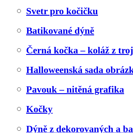
Svetr pro kočičku
Batikované dýně
Černá kočka – koláž z tro
Halloweenská sada obráz
Pavouk – nitěná grafika
Kočky
Dýně z dekorovaných a b