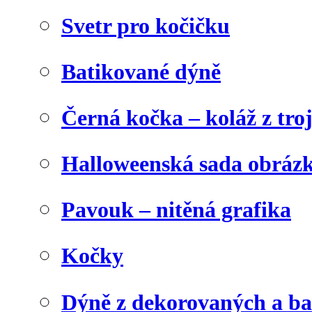
Svetr pro kočičku
Batikované dýně
Černá kočka – koláž z tro
Halloweenská sada obráz
Pavouk – nitěná grafika
Kočky
Dýně z dekorovaných a b