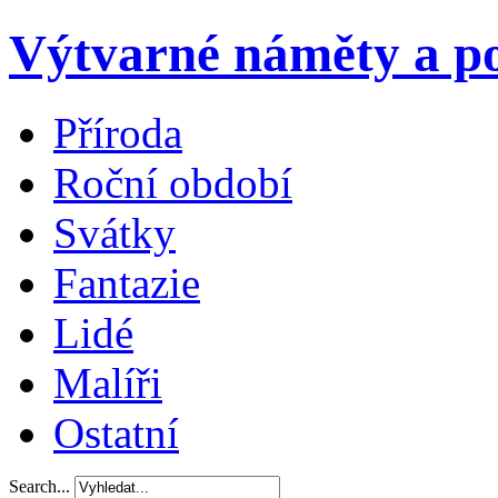
Výtvarné náměty a po
Příroda
Roční období
Svátky
Fantazie
Lidé
Malíři
Ostatní
Search...