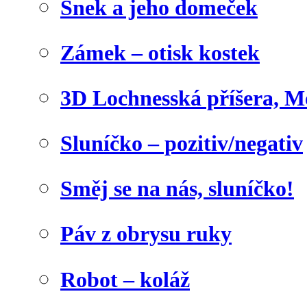
Šnek a jeho domeček
Zámek – otisk kostek
3D Lochnesská příšera, M
Sluníčko – pozitiv/negativ
Směj se na nás, sluníčko!
Páv z obrysu ruky
Robot – koláž