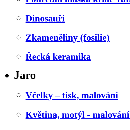
Dinosauři
Zkameněliny (fosilie)
Řecká keramika
Jaro
Včelky – tisk, malování
Květina, motýl - malován