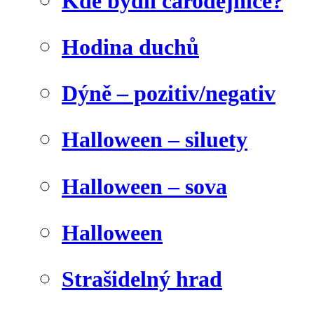
Kde bydlí čarodějnice?
Hodina duchů
Dýně – pozitiv/negativ
Halloween – siluety
Halloween – sova
Halloween
Strašidelný hrad