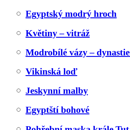
Egyptský modrý hroch
Květiny – vitráž
Modrobílé vázy – dynasti
Vikinská loď
Jeskynní malby
Egyptští bohové
Pohřební maska krále Tu