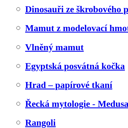
Dinosauři ze škrobového 
Mamut z modelovací hmo
Vlněný mamut
Egyptská posvátná kočka
Hrad – papírové tkaní
Řecká mytologie - Medus
Rangoli