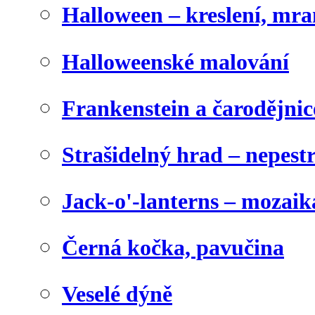
Halloween – kreslení, mr
Halloweenské malování
Frankenstein a čarodějnice
Strašidelný hrad – nepest
Jack-o'-lanterns – mozaik
Černá kočka, pavučina
Veselé dýně