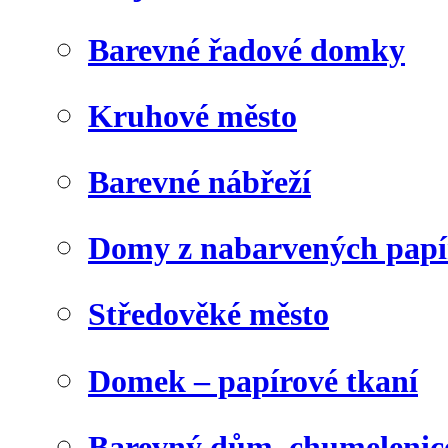
Barevné řadové domky
Kruhové město
Barevné nábřeží
Domy z nabarvených papí
Středověké město
Domek – papírové tkaní
Barevný dům, chumelenic