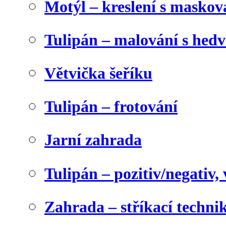
Motýl – kreslení s maskov
Tulipán – malování s he
Větvička šeříku
Tulipán – frotování
Jarní zahrada
Tulipán – pozitiv/negativ,
Zahrada – stříkací techni