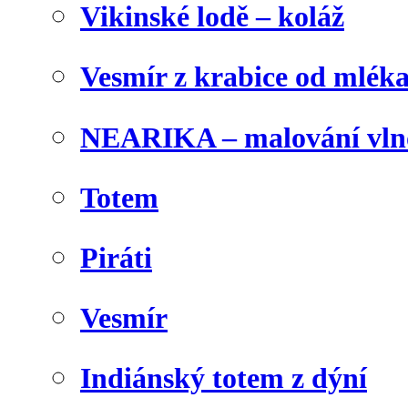
Vikinské lodě – koláž
Vesmír z krabice od mlék
NEARIKA – malování vln
Totem
Piráti
Vesmír
Indiánský totem z dýní