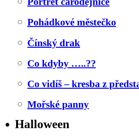
Portrét čarodějnice
Pohádkové městečko
Čínský drak
Co kdyby …..??
Co vidíš – kresba z předst
Mořské panny
Halloween