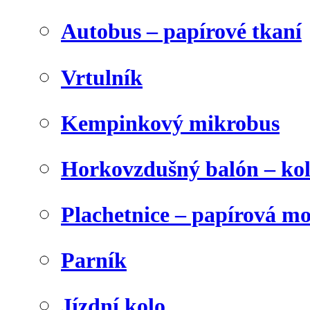
Autobus – papírové tkaní
Vrtulník
Kempinkový mikrobus
Horkovzdušný balón – ko
Plachetnice – papírová m
Parník
Jízdní kolo