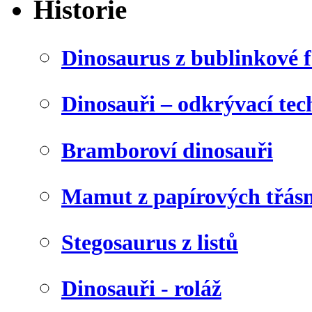
Historie
Dinosaurus z bublinkové f
Dinosauři – odkrývací tec
Bramboroví dinosauři
Mamut z papírových třásn
Stegosaurus z listů
Dinosauři - roláž