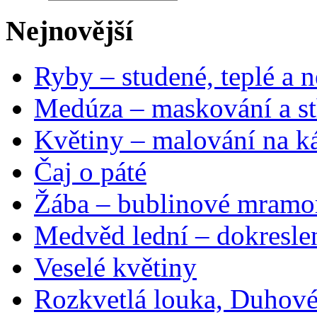
Nejnovější
Ryby – studené, teplé a n
Medúza – maskování a st
Květiny – malování na ká
Čaj o páté
Žába – bublinové mramo
Medvěd lední – dokresle
Veselé květiny
Rozkvetlá louka, Duhové