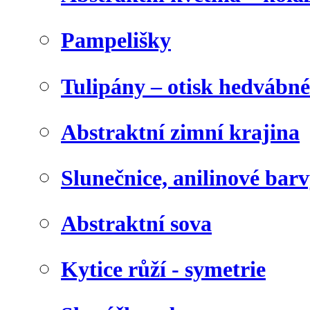
Pampelišky
Tulipány – otisk hedvábn
Abstraktní zimní krajina
Slunečnice, anilinové bar
Abstraktní sova
Kytice růží - symetrie