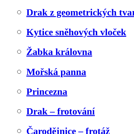
Drak z geometrických tva
Kytice sněhových vloček
Žabka královna
Mořská panna
Princezna
Drak – frotování
Čarodějnice – frotáž