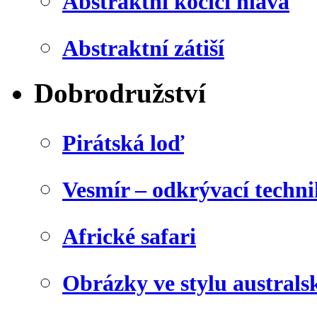
Abstraktní kočičí hlava
Abstraktní zátiší
Dobrodružství
Pirátská loď
Vesmír – odkrývací techn
Africké safari
Obrázky ve stylu australs