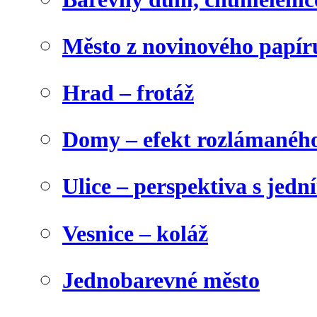
Město z novinového papír
Hrad – frotáž
Domy – efekt rozlámanéh
Ulice – perspektiva s jed
Vesnice – koláž
Jednobarevné město