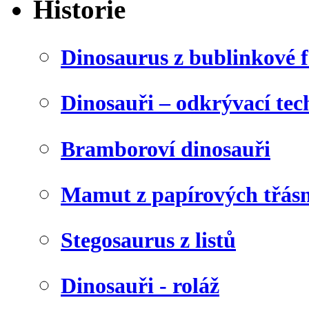
Historie
Dinosaurus z bublinkové f
Dinosauři – odkrývací tec
Bramboroví dinosauři
Mamut z papírových třásn
Stegosaurus z listů
Dinosauři - roláž