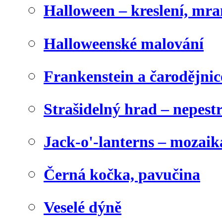
Halloween – kreslení, mr
Halloweenské malování
Frankenstein a čarodějnice
Strašidelný hrad – nepest
Jack-o'-lanterns – mozaik
Černá kočka, pavučina
Veselé dýně