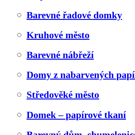
Barevné řadové domky
Kruhové město
Barevné nábřeží
Domy z nabarvených papí
Středověké město
Domek – papírové tkaní
Barevný dům, chumelenic