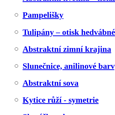
Pampelišky
Tulipány – otisk hedvábn
Abstraktní zimní krajina
Slunečnice, anilinové bar
Abstraktní sova
Kytice růží - symetrie