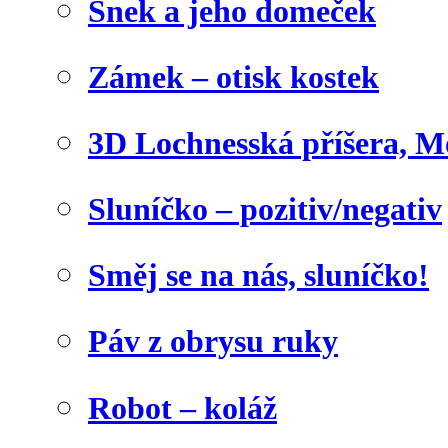
Šnek a jeho domeček
Zámek – otisk kostek
3D Lochnesská příšera, M
Sluníčko – pozitiv/negativ
Směj se na nás, sluníčko!
Páv z obrysu ruky
Robot – koláž