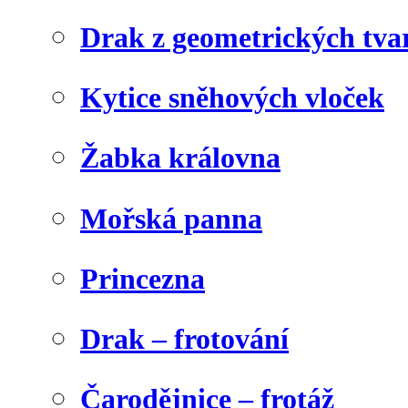
Drak z geometrických tva
Kytice sněhových vloček
Žabka královna
Mořská panna
Princezna
Drak – frotování
Čarodějnice – frotáž