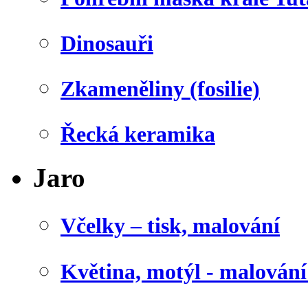
Dinosauři
Zkameněliny (fosilie)
Řecká keramika
Jaro
Včelky – tisk, malování
Květina, motýl - malován