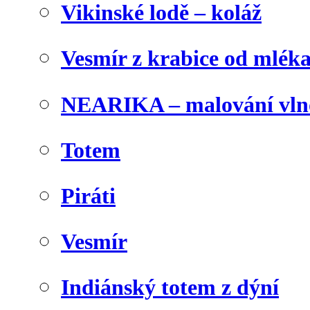
Vikinské lodě – koláž
Vesmír z krabice od mlék
NEARIKA – malování vln
Totem
Piráti
Vesmír
Indiánský totem z dýní