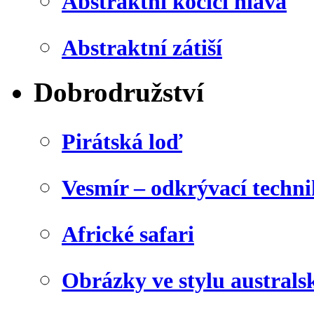
Abstraktní kočičí hlava
Abstraktní zátiší
Dobrodružství
Pirátská loď
Vesmír – odkrývací techn
Africké safari
Obrázky ve stylu australs