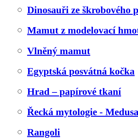
Dinosauři ze škrobového 
Mamut z modelovací hmo
Vlněný mamut
Egyptská posvátná kočka
Hrad – papírové tkaní
Řecká mytologie - Medus
Rangoli