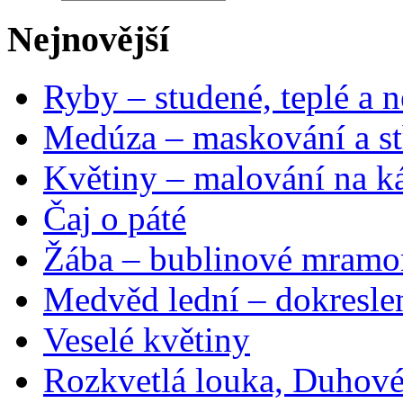
Nejnovější
Ryby – studené, teplé a n
Medúza – maskování a st
Květiny – malování na ká
Čaj o páté
Žába – bublinové mramo
Medvěd lední – dokresle
Veselé květiny
Rozkvetlá louka, Duhové