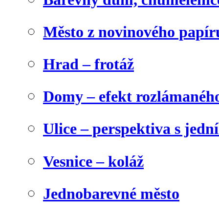
Město z novinového papír
Hrad – frotáž
Domy – efekt rozlámanéh
Ulice – perspektiva s jed
Vesnice – koláž
Jednobarevné město