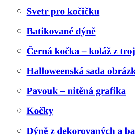
Svetr pro kočičku
Batikované dýně
Černá kočka – koláž z tro
Halloweenská sada obráz
Pavouk – nitěná grafika
Kočky
Dýně z dekorovaných a b