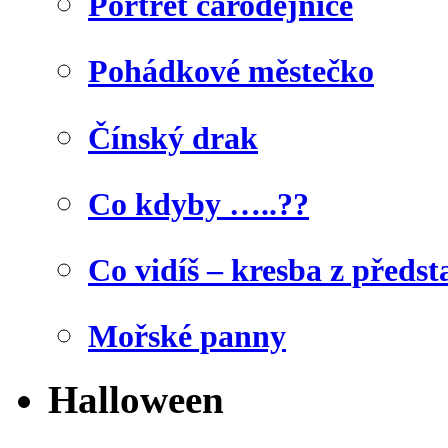
Portrét čarodějnice
Pohádkové městečko
Čínský drak
Co kdyby …..??
Co vidíš – kresba z předst
Mořské panny
Halloween