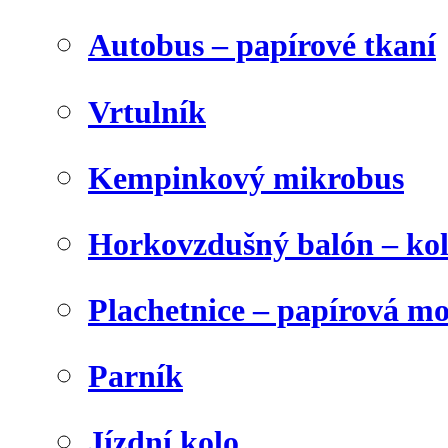
Autobus – papírové tkaní
Vrtulník
Kempinkový mikrobus
Horkovzdušný balón – ko
Plachetnice – papírová m
Parník
Jízdní kolo