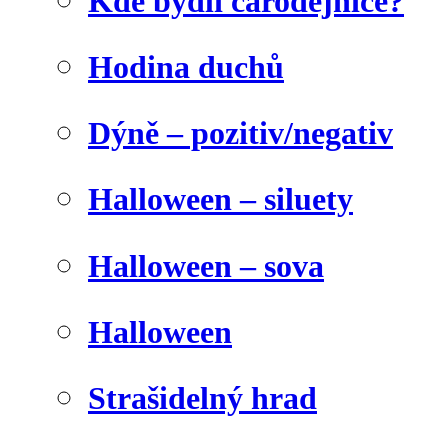
Kde bydlí čarodějnice?
Hodina duchů
Dýně – pozitiv/negativ
Halloween – siluety
Halloween – sova
Halloween
Strašidelný hrad