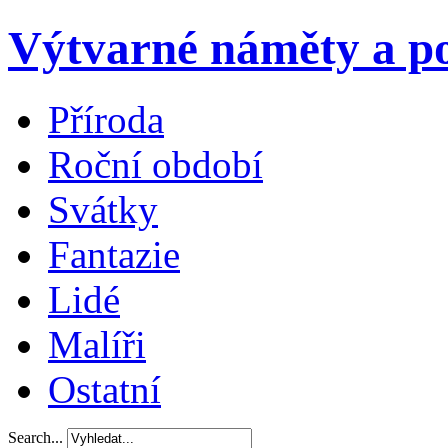
Výtvarné náměty a po
Příroda
Roční období
Svátky
Fantazie
Lidé
Malíři
Ostatní
Search...