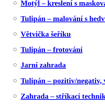
Motýl – kreslení s maskov
Tulipán – malování s he
Větvička šeříku
Tulipán – frotování
Jarní zahrada
Tulipán – pozitiv/negativ,
Zahrada – stříkací techni