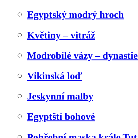
Egyptský modrý hroch
Květiny – vitráž
Modrobílé vázy – dynasti
Vikinská loď
Jeskynní malby
Egyptští bohové
Pohřební maska krále Tu