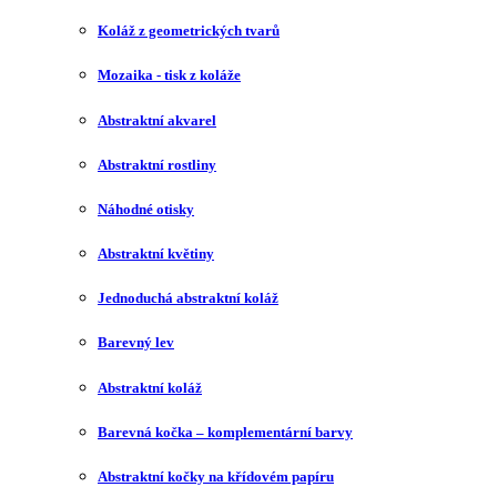
Koláž z geometrických tvarů
Mozaika - tisk z koláže
Abstraktní akvarel
Abstraktní rostliny
Náhodné otisky
Abstraktní květiny
Jednoduchá abstraktní koláž
Barevný lev
Abstraktní koláž
Barevná kočka – komplementární barvy
Abstraktní kočky na křídovém papíru