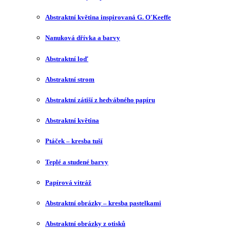
Abstraktní květina inspirovaná G. O′Keeffe
Nanuková dřívka a barvy
Abstraktní loď
Abstraktní strom
Abstraktní zátiší z hedvábného papíru
Abstraktní květina
Ptáček – kresba tuší
Teplé a studené barvy
Papírová vitráž
Abstraktní obrázky – kresba pastelkami
Abstraktní obrázky z otisků