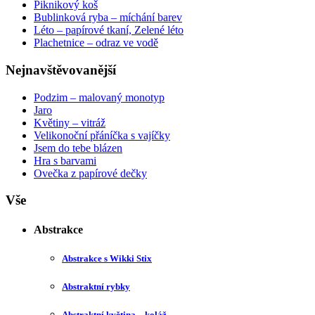
Piknikový koš
Bublinková ryba – míchání barev
Léto – papírové tkaní, Zelené léto
Plachetnice – odraz ve vodě
Nejnavštěvovanější
Podzim – malovaný monotyp
Jaro
Květiny – vitráž
Velikonoční přáníčka s vajíčky
Jsem do tebe blázen
Hra s barvami
Ovečka z papírové dečky
Vše
Abstrakce
Abstrakce s Wikki Stix
Abstraktní rybky
Abstraktní květina – koláž