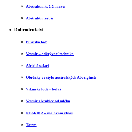
Abstraktní kočičí hlava
Abstraktní zátiší
Dobrodružství
Pirátská loď
Vesmír – odkrývací technika
Africké safari
Obrázky ve stylu australských Aboriginců
Vikinské lodě – koláž
Vesmír z krabice od mléka
NEARIKA – malování vlnou
Totem