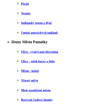
Piráti
Vesmír
Indiánský totem z dýní
Umění amerických indiánů
Domy Města Památky
Ulice - vymývaná klovatina
Ulice – otisk barev z fólie
Město - koláž
Větrný mlýn
Moje zasněžené město
Barevné řadové domky