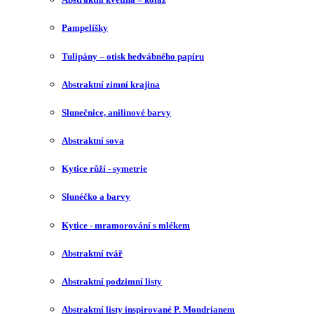
Pampelišky
Tulipány – otisk hedvábného papíru
Abstraktní zimní krajina
Slunečnice, anilinové barvy
Abstraktní sova
Kytice růží - symetrie
Slunéčko a barvy
Kytice - mramorování s mlékem
Abstraktní tvář
Abstraktní podzimní listy
Abstraktní listy inspirované P. Mondrianem