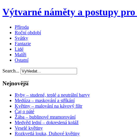
Výtvarné náměty a postupy pro 
Příroda
Roční období
Svátky
Fantazie
Lidé
Malíři
Ostatní
Search...
Nejnovější
Ryby – studené, teplé a neutrální barvy
Medúza – maskování a stříkání
Květiny – malování na kávový filtr
Čaj o páté
Žába – bublinové mramorování
Medvěd lední – dokreslená koláž
Veselé květiny
Rozkvetlá louka, Duhové květiny