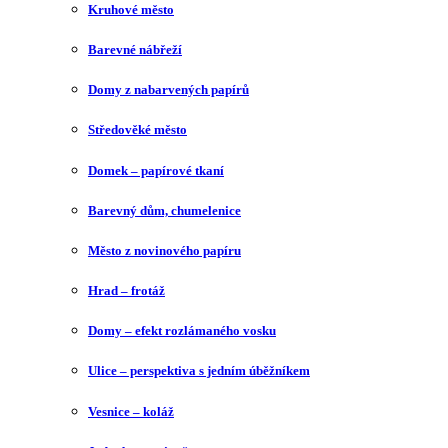
Kruhové město
Barevné nábřeží
Domy z nabarvených papírů
Středověké město
Domek – papírové tkaní
Barevný dům, chumelenice
Město z novinového papíru
Hrad – frotáž
Domy – efekt rozlámaného vosku
Ulice – perspektiva s jedním úběžníkem
Vesnice – koláž