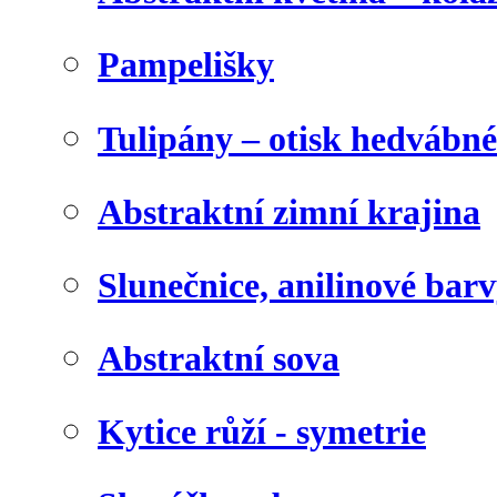
Pampelišky
Tulipány – otisk hedvábn
Abstraktní zimní krajina
Slunečnice, anilinové bar
Abstraktní sova
Kytice růží - symetrie