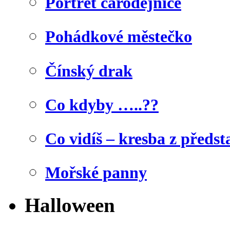
Portrét čarodějnice
Pohádkové městečko
Čínský drak
Co kdyby …..??
Co vidíš – kresba z předst
Mořské panny
Halloween