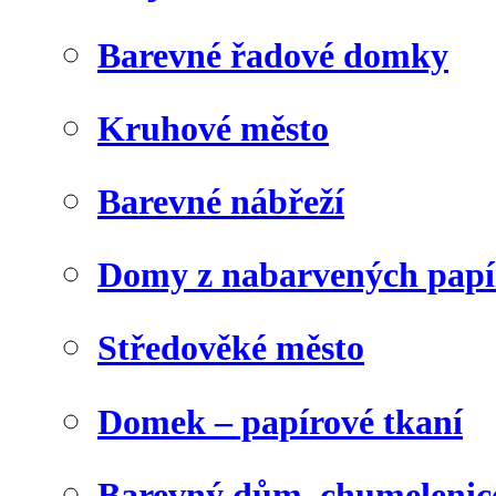
Barevné řadové domky
Kruhové město
Barevné nábřeží
Domy z nabarvených papí
Středověké město
Domek – papírové tkaní
Barevný dům, chumelenic