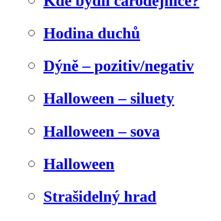
Kde bydlí čarodějnice?
Hodina duchů
Dýně – pozitiv/negativ
Halloween – siluety
Halloween – sova
Halloween
Strašidelný hrad