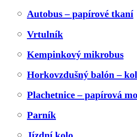
Autobus – papírové tkaní
Vrtulník
Kempinkový mikrobus
Horkovzdušný balón – ko
Plachetnice – papírová m
Parník
Jízdní kolo