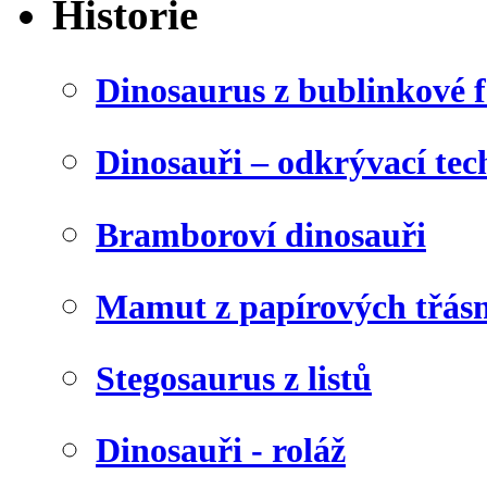
Historie
Dinosaurus z bublinkové f
Dinosauři – odkrývací tec
Bramboroví dinosauři
Mamut z papírových třásn
Stegosaurus z listů
Dinosauři - roláž