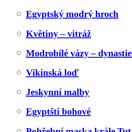
Egyptský modrý hroch
Květiny – vitráž
Modrobílé vázy – dynasti
Vikinská loď
Jeskynní malby
Egyptští bohové
Pohřební maska krále Tu