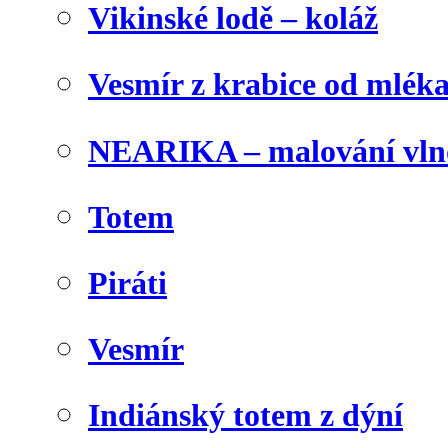
Vikinské lodě – koláž
Vesmír z krabice od mlék
NEARIKA – malování vln
Totem
Piráti
Vesmír
Indiánský totem z dýní