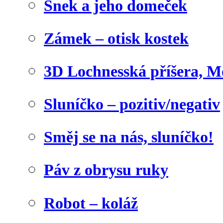
Šnek a jeho domeček
Zámek – otisk kostek
3D Lochnesská příšera, M
Sluníčko – pozitiv/negativ
Směj se na nás, sluníčko!
Páv z obrysu ruky
Robot – koláž