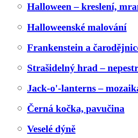
Halloween – kreslení, mr
Halloweenské malování
Frankenstein a čarodějnice
Strašidelný hrad – nepest
Jack-o'-lanterns – mozaik
Černá kočka, pavučina
Veselé dýně