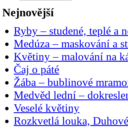
Nejnovější
Ryby – studené, teplé a n
Medúza – maskování a st
Květiny – malování na ká
Čaj o páté
Žába – bublinové mramo
Medvěd lední – dokresle
Veselé květiny
Rozkvetlá louka, Duhové