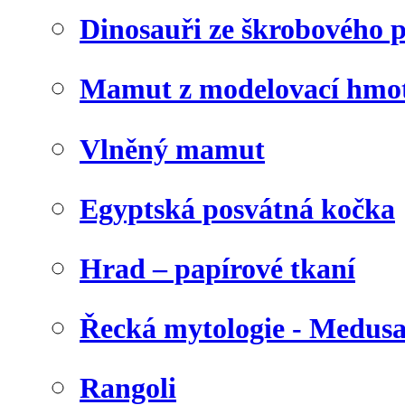
Dinosauři ze škrobového 
Mamut z modelovací hmo
Vlněný mamut
Egyptská posvátná kočka
Hrad – papírové tkaní
Řecká mytologie - Medus
Rangoli