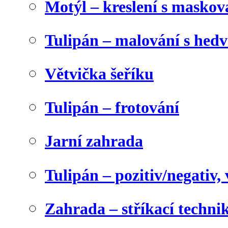
Motýl – kreslení s maskov
Tulipán – malování s he
Větvička šeříku
Tulipán – frotování
Jarní zahrada
Tulipán – pozitiv/negativ,
Zahrada – stříkací techni