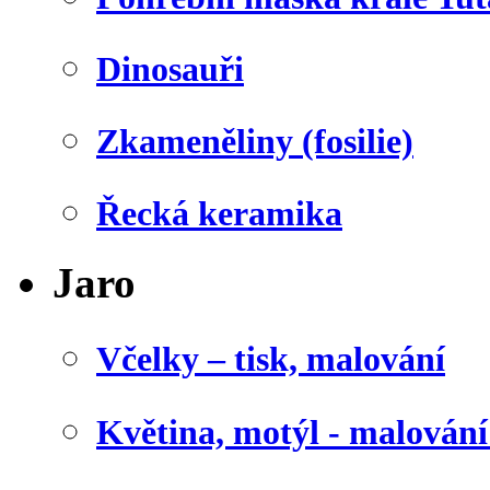
Dinosauři
Zkameněliny (fosilie)
Řecká keramika
Jaro
Včelky – tisk, malování
Květina, motýl - malován