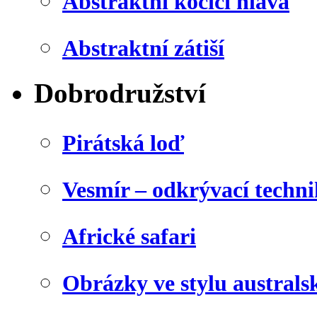
Abstraktní kočičí hlava
Abstraktní zátiší
Dobrodružství
Pirátská loď
Vesmír – odkrývací techn
Africké safari
Obrázky ve stylu australs