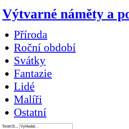
Výtvarné náměty a po
Příroda
Roční období
Svátky
Fantazie
Lidé
Malíři
Ostatní
Search...