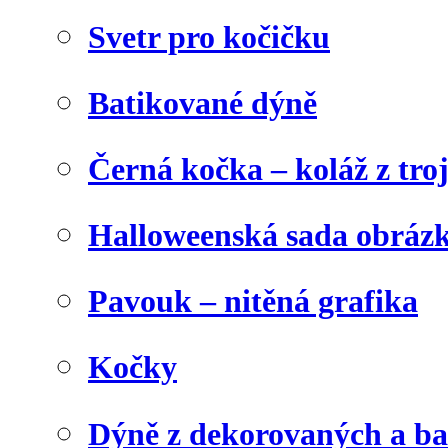
Svetr pro kočičku
Batikované dýně
Černá kočka – koláž z tro
Halloweenská sada obráz
Pavouk – nitěná grafika
Kočky
Dýně z dekorovaných a b