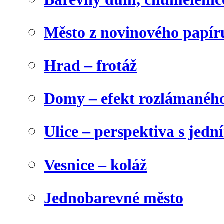
Město z novinového papír
Hrad – frotáž
Domy – efekt rozlámanéh
Ulice – perspektiva s jed
Vesnice – koláž
Jednobarevné město