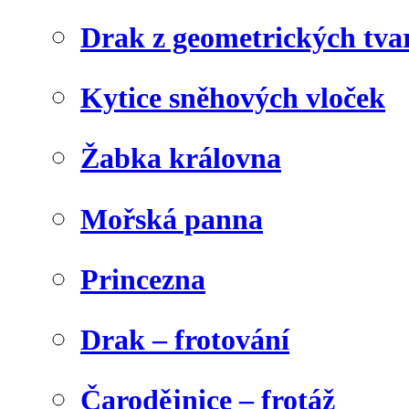
Drak z geometrických tva
Kytice sněhových vloček
Žabka královna
Mořská panna
Princezna
Drak – frotování
Čarodějnice – frotáž