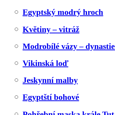
Egyptský modrý hroch
Květiny – vitráž
Modrobílé vázy – dynasti
Vikinská loď
Jeskynní malby
Egyptští bohové
Pohřební maska krále Tu