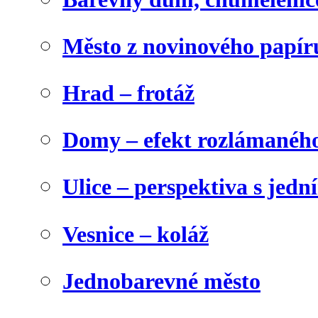
Město z novinového papír
Hrad – frotáž
Domy – efekt rozlámanéh
Ulice – perspektiva s jed
Vesnice – koláž
Jednobarevné město