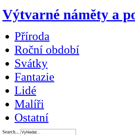
Výtvarné náměty a po
Příroda
Roční období
Svátky
Fantazie
Lidé
Malíři
Ostatní
Search...