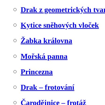
Drak z geometrických tva
Kytice sněhových vloček
Žabka královna
Mořská panna
Princezna
Drak – frotování
Čarodějnice – frotáž