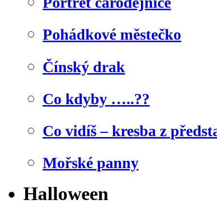
Portrét čarodějnice
Pohádkové městečko
Čínský drak
Co kdyby …..??
Co vidíš – kresba z předst
Mořské panny
Halloween