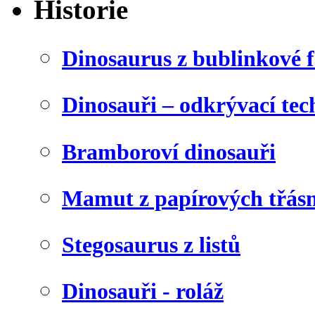
Historie
Dinosaurus z bublinkové f
Dinosauři – odkrývací tec
Bramboroví dinosauři
Mamut z papírových třásn
Stegosaurus z listů
Dinosauři - roláž