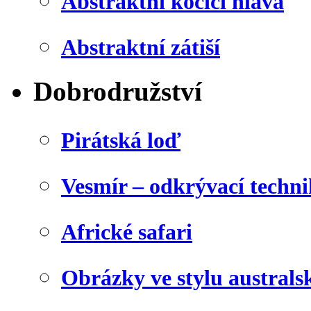
Abstraktní kočičí hlava
Abstraktní zátiší
Dobrodružství
Pirátská loď
Vesmír – odkrývací techn
Africké safari
Obrázky ve stylu australs