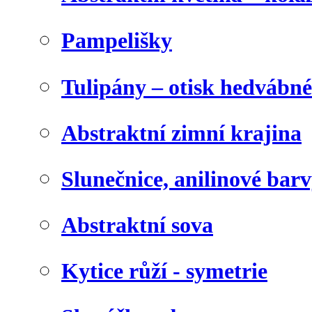
Pampelišky
Tulipány – otisk hedvábn
Abstraktní zimní krajina
Slunečnice, anilinové bar
Abstraktní sova
Kytice růží - symetrie