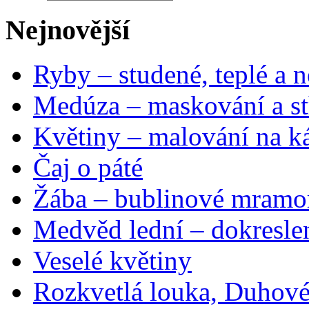
Nejnovější
Ryby – studené, teplé a n
Medúza – maskování a st
Květiny – malování na ká
Čaj o páté
Žába – bublinové mramo
Medvěd lední – dokresle
Veselé květiny
Rozkvetlá louka, Duhové