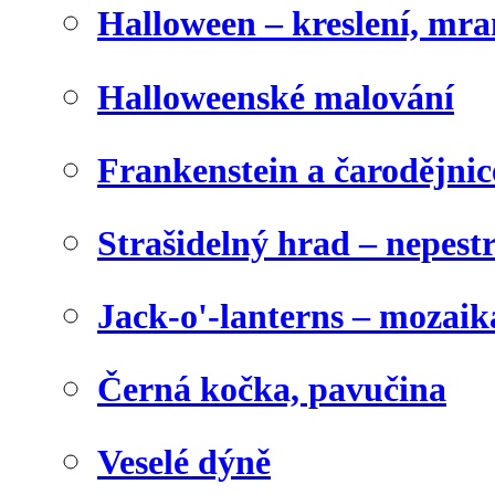
Halloween – kreslení, mr
Halloweenské malování
Frankenstein a čarodějnice
Strašidelný hrad – nepest
Jack-o'-lanterns – mozaik
Černá kočka, pavučina
Veselé dýně