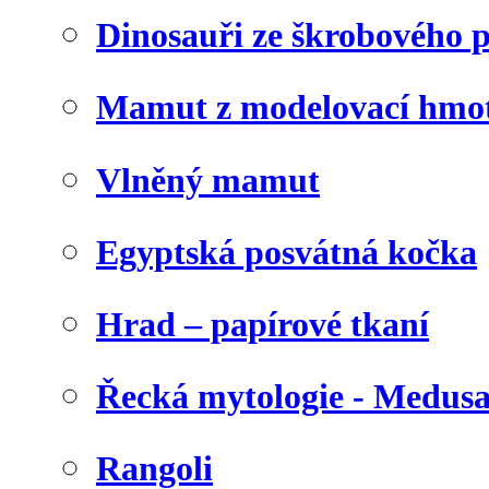
Dinosauři ze škrobového 
Mamut z modelovací hmo
Vlněný mamut
Egyptská posvátná kočka
Hrad – papírové tkaní
Řecká mytologie - Medus
Rangoli