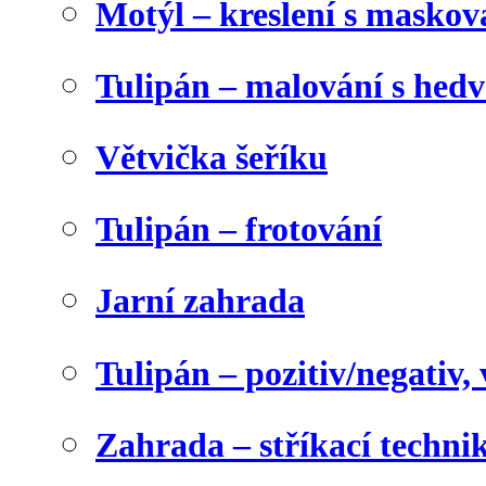
Motýl – kreslení s maskov
Tulipán – malování s he
Větvička šeříku
Tulipán – frotování
Jarní zahrada
Tulipán – pozitiv/negativ,
Zahrada – stříkací techni