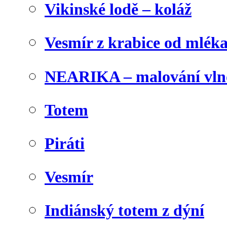
Vikinské lodě – koláž
Vesmír z krabice od mlék
NEARIKA – malování vln
Totem
Piráti
Vesmír
Indiánský totem z dýní