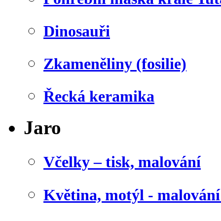
Dinosauři
Zkameněliny (fosilie)
Řecká keramika
Jaro
Včelky – tisk, malování
Květina, motýl - malován