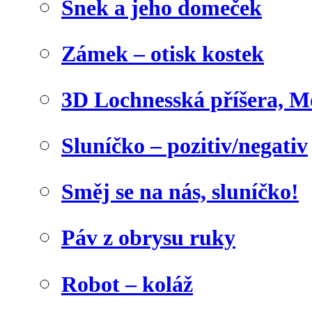
Šnek a jeho domeček
Zámek – otisk kostek
3D Lochnesská příšera, M
Sluníčko – pozitiv/negativ
Směj se na nás, sluníčko!
Páv z obrysu ruky
Robot – koláž