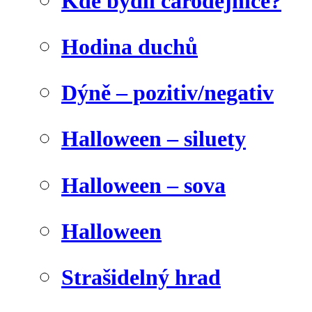
Kde bydlí čarodějnice?
Hodina duchů
Dýně – pozitiv/negativ
Halloween – siluety
Halloween – sova
Halloween
Strašidelný hrad