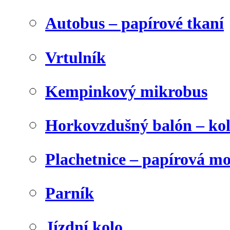
Autobus – papírové tkaní
Vrtulník
Kempinkový mikrobus
Horkovzdušný balón – ko
Plachetnice – papírová m
Parník
Jízdní kolo