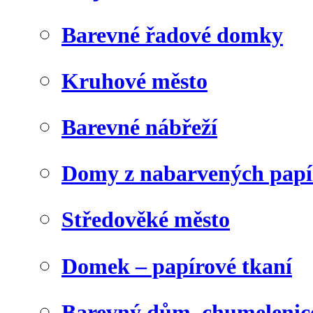
Barevné řadové domky
Kruhové město
Barevné nábřeží
Domy z nabarvených papí
Středověké město
Domek – papírové tkaní
Barevný dům, chumelenic