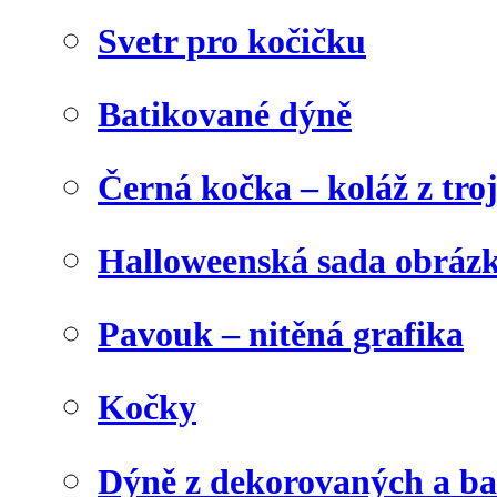
Svetr pro kočičku
Batikované dýně
Černá kočka – koláž z tro
Halloweenská sada obráz
Pavouk – nitěná grafika
Kočky
Dýně z dekorovaných a b