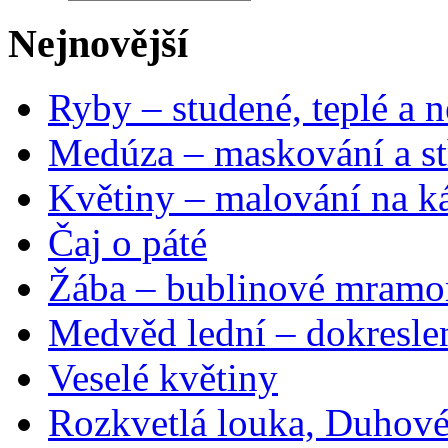
Nejnovější
Ryby – studené, teplé a n
Medúza – maskování a st
Květiny – malování na ká
Čaj o páté
Žába – bublinové mramo
Medvěd lední – dokresle
Veselé květiny
Rozkvetlá louka, Duhové