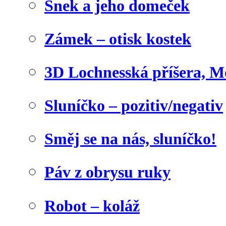
Šnek a jeho domeček
Zámek – otisk kostek
3D Lochnesská příšera, M
Sluníčko – pozitiv/negativ
Směj se na nás, sluníčko!
Páv z obrysu ruky
Robot – koláž