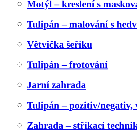
Motýl – kreslení s maskov
Tulipán – malování s he
Větvička šeříku
Tulipán – frotování
Jarní zahrada
Tulipán – pozitiv/negativ,
Zahrada – stříkací techni