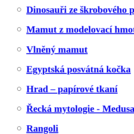
Dinosauři ze škrobového 
Mamut z modelovací hmo
Vlněný mamut
Egyptská posvátná kočka
Hrad – papírové tkaní
Řecká mytologie - Medus
Rangoli