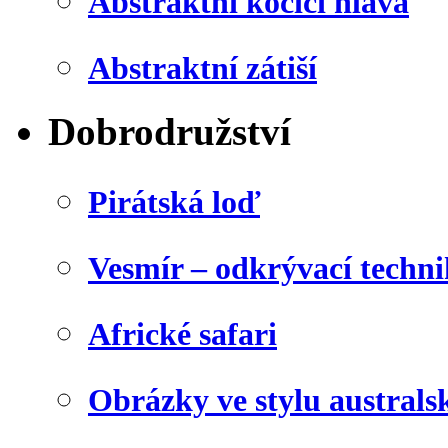
Abstraktní kočičí hlava
Abstraktní zátiší
Dobrodružství
Pirátská loď
Vesmír – odkrývací techn
Africké safari
Obrázky ve stylu australs