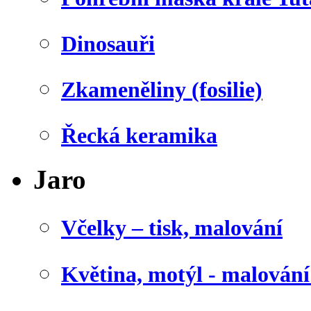
Dinosauři
Zkameněliny (fosilie)
Řecká keramika
Jaro
Včelky – tisk, malování
Květina, motýl - malován