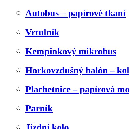
Autobus – papírové tkaní
Vrtulník
Kempinkový mikrobus
Horkovzdušný balón – ko
Plachetnice – papírová m
Parník
Jízdní kolo