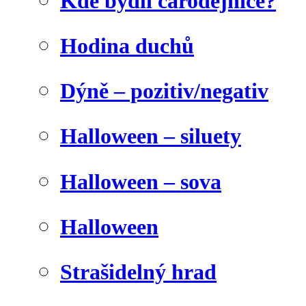
Kde bydlí čarodějnice?
Hodina duchů
Dýně – pozitiv/negativ
Halloween – siluety
Halloween – sova
Halloween
Strašidelný hrad