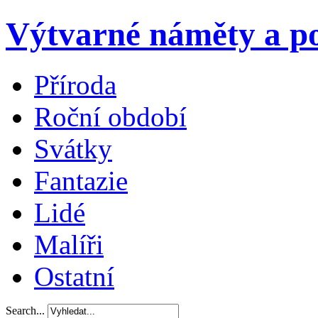
Výtvarné náměty a po
Příroda
Roční období
Svátky
Fantazie
Lidé
Malíři
Ostatní
Search...