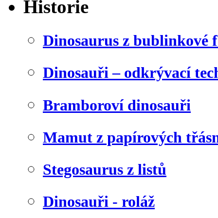
Historie
Dinosaurus z bublinkové f
Dinosauři – odkrývací tec
Bramboroví dinosauři
Mamut z papírových třásn
Stegosaurus z listů
Dinosauři - roláž