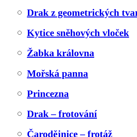
Drak z geometrických tva
Kytice sněhových vloček
Žabka královna
Mořská panna
Princezna
Drak – frotování
Čarodějnice – frotáž