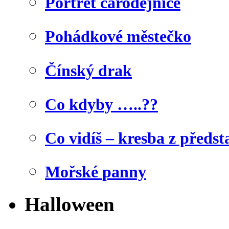
Portrét čarodějnice
Pohádkové městečko
Čínský drak
Co kdyby …..??
Co vidíš – kresba z předst
Mořské panny
Halloween