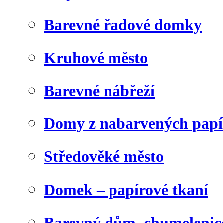
Barevné řadové domky
Kruhové město
Barevné nábřeží
Domy z nabarvených papí
Středověké město
Domek – papírové tkaní
Barevný dům, chumelenic