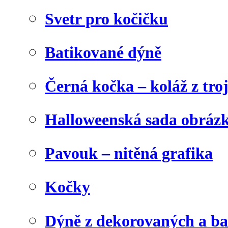
Svetr pro kočičku
Batikované dýně
Černá kočka – koláž z tro
Halloweenská sada obráz
Pavouk – nitěná grafika
Kočky
Dýně z dekorovaných a b