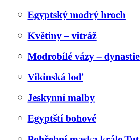
Egyptský modrý hroch
Květiny – vitráž
Modrobílé vázy – dynasti
Vikinská loď
Jeskynní malby
Egyptští bohové
Pohřební maska krále Tu