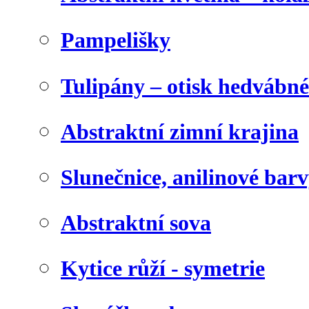
Pampelišky
Tulipány – otisk hedvábn
Abstraktní zimní krajina
Slunečnice, anilinové bar
Abstraktní sova
Kytice růží - symetrie