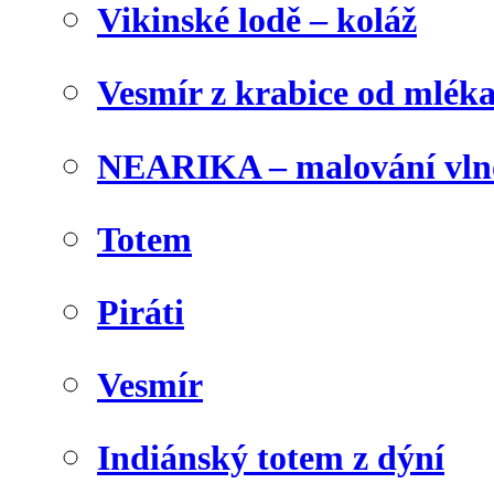
Vikinské lodě – koláž
Vesmír z krabice od mlék
NEARIKA – malování vln
Totem
Piráti
Vesmír
Indiánský totem z dýní