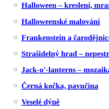
Halloween – kreslení, mr
Halloweenské malování
Frankenstein a čarodějnice
Strašidelný hrad – nepest
Jack-o'-lanterns – mozaik
Černá kočka, pavučina
Veselé dýně