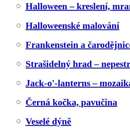
Halloween – kreslení, mr
Halloweenské malování
Frankenstein a čarodějnice
Strašidelný hrad – nepest
Jack-o'-lanterns – mozaik
Černá kočka, pavučina
Veselé dýně