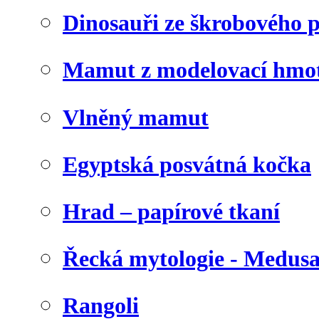
Dinosauři ze škrobového 
Mamut z modelovací hmo
Vlněný mamut
Egyptská posvátná kočka
Hrad – papírové tkaní
Řecká mytologie - Medus
Rangoli