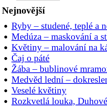
Nejnovější
Ryby – studené, teplé a n
Medúza – maskování a st
Květiny – malování na ká
Čaj o páté
Žába – bublinové mramo
Medvěd lední – dokresle
Veselé květiny
Rozkvetlá louka, Duhové