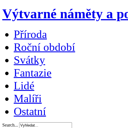
Výtvarné náměty a po
Příroda
Roční období
Svátky
Fantazie
Lidé
Malíři
Ostatní
Search...