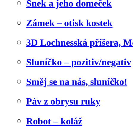
Šnek a jeho domeček
Zámek – otisk kostek
3D Lochnesská příšera, M
Sluníčko – pozitiv/negativ
Směj se na nás, sluníčko!
Páv z obrysu ruky
Robot – koláž