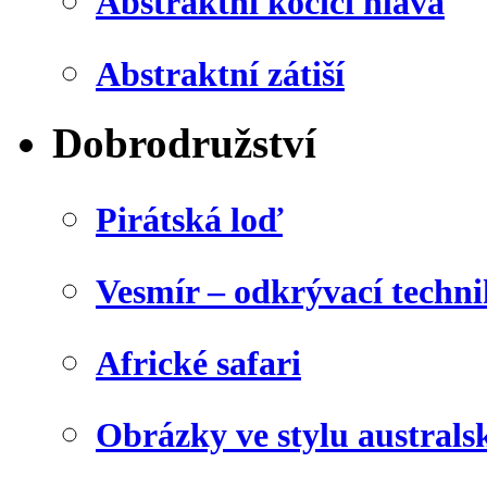
Abstraktní kočičí hlava
Abstraktní zátiší
Dobrodružství
Pirátská loď
Vesmír – odkrývací techn
Africké safari
Obrázky ve stylu australs