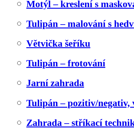
Motýl – kreslení s maskov
Tulipán – malování s he
Větvička šeříku
Tulipán – frotování
Jarní zahrada
Tulipán – pozitiv/negativ,
Zahrada – stříkací techni