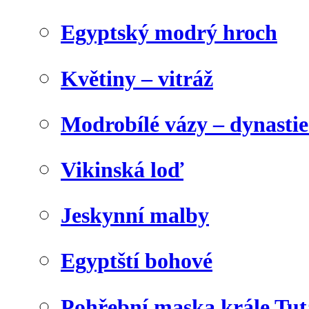
Egyptský modrý hroch
Květiny – vitráž
Modrobílé vázy – dynasti
Vikinská loď
Jeskynní malby
Egyptští bohové
Pohřební maska krále Tu