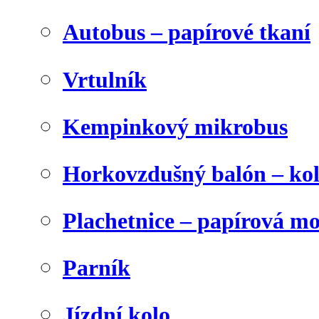
Autobus – papírové tkaní
Vrtulník
Kempinkový mikrobus
Horkovzdušný balón – ko
Plachetnice – papírová m
Parník
Jízdní kolo