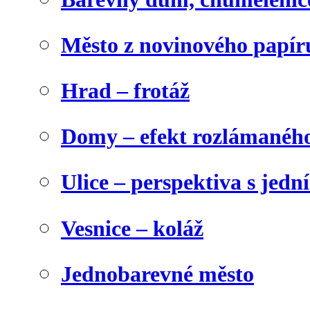
Město z novinového papír
Hrad – frotáž
Domy – efekt rozlámanéh
Ulice – perspektiva s jed
Vesnice – koláž
Jednobarevné město