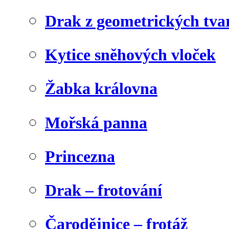
Drak z geometrických tva
Kytice sněhových vloček
Žabka královna
Mořská panna
Princezna
Drak – frotování
Čarodějnice – frotáž