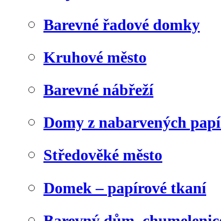
Barevné řadové domky
Kruhové město
Barevné nábřeží
Domy z nabarvených papí
Středověké město
Domek – papírové tkaní
Barevný dům, chumelenic