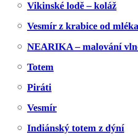
Vikinské lodě – koláž
Vesmír z krabice od mlék
NEARIKA – malování vln
Totem
Piráti
Vesmír
Indiánský totem z dýní