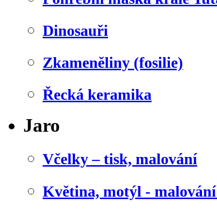
Dinosauři
Zkameněliny (fosilie)
Řecká keramika
Jaro
Včelky – tisk, malování
Květina, motýl - malován