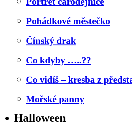
Portrét čarodějnice
Pohádkové městečko
Čínský drak
Co kdyby …..??
Co vidíš – kresba z předst
Mořské panny
Halloween