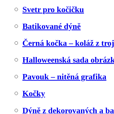
Svetr pro kočičku
Batikované dýně
Černá kočka – koláž z tro
Halloweenská sada obráz
Pavouk – nitěná grafika
Kočky
Dýně z dekorovaných a b