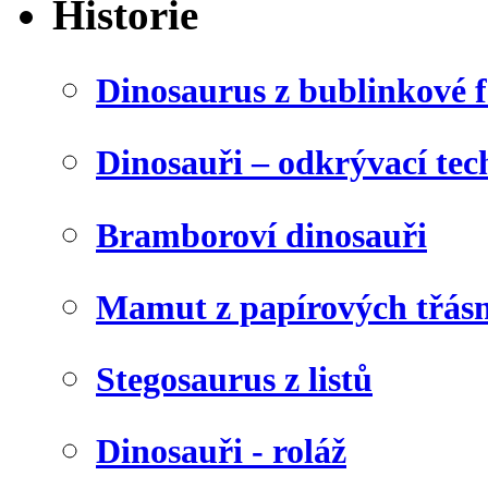
Historie
Dinosaurus z bublinkové f
Dinosauři – odkrývací tec
Bramboroví dinosauři
Mamut z papírových třásn
Stegosaurus z listů
Dinosauři - roláž