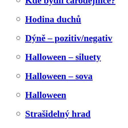
Kde bydlí čarodějnice?
Hodina duchů
Dýně – pozitiv/negativ
Halloween – siluety
Halloween – sova
Halloween
Strašidelný hrad