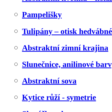
Pampelišky
Tulipány – otisk hedvábn
Abstraktní zimní krajina
Slunečnice, anilinové bar
Abstraktní sova
Kytice růží - symetrie