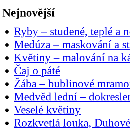
Nejnovější
Ryby – studené, teplé a n
Medúza – maskování a st
Květiny – malování na ká
Čaj o páté
Žába – bublinové mramo
Medvěd lední – dokresle
Veselé květiny
Rozkvetlá louka, Duhové