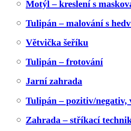
Motýl – kreslení s maskov
Tulipán – malování s he
Větvička šeříku
Tulipán – frotování
Jarní zahrada
Tulipán – pozitiv/negativ,
Zahrada – stříkací techni