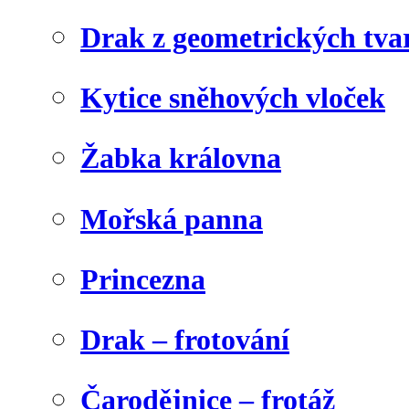
Drak z geometrických tva
Kytice sněhových vloček
Žabka královna
Mořská panna
Princezna
Drak – frotování
Čarodějnice – frotáž