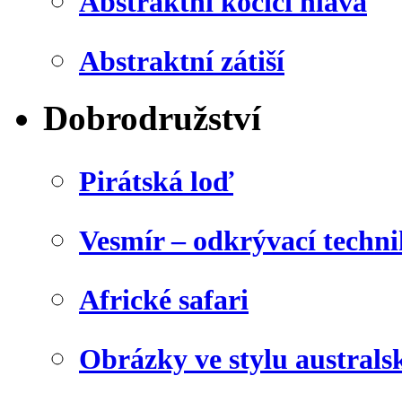
Abstraktní kočičí hlava
Abstraktní zátiší
Dobrodružství
Pirátská loď
Vesmír – odkrývací techn
Africké safari
Obrázky ve stylu australs