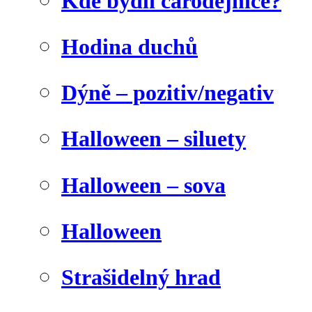
Kde bydlí čarodějnice?
Hodina duchů
Dýně – pozitiv/negativ
Halloween – siluety
Halloween – sova
Halloween
Strašidelný hrad