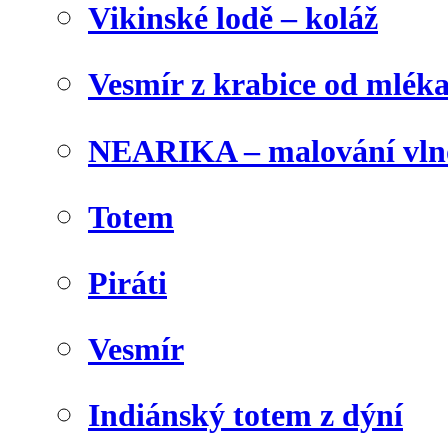
Vikinské lodě – koláž
Vesmír z krabice od mlék
NEARIKA – malování vln
Totem
Piráti
Vesmír
Indiánský totem z dýní