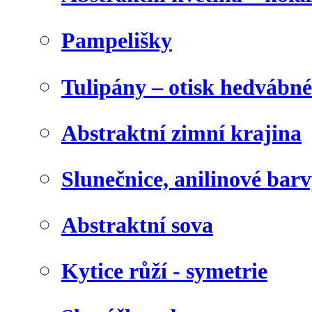
Pampelišky
Tulipány – otisk hedvábn
Abstraktní zimní krajina
Slunečnice, anilinové bar
Abstraktní sova
Kytice růží - symetrie