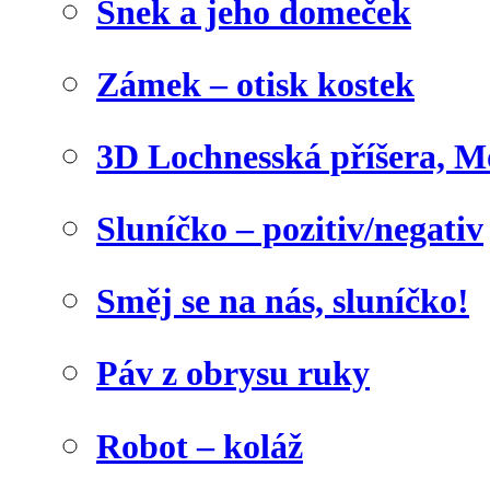
Šnek a jeho domeček
Zámek – otisk kostek
3D Lochnesská příšera, M
Sluníčko – pozitiv/negativ
Směj se na nás, sluníčko!
Páv z obrysu ruky
Robot – koláž