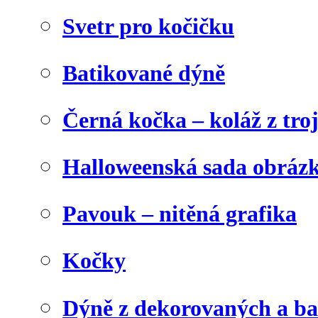
Svetr pro kočičku
Batikované dýně
Černá kočka – koláž z tro
Halloweenská sada obráz
Pavouk – nitěná grafika
Kočky
Dýně z dekorovaných a b