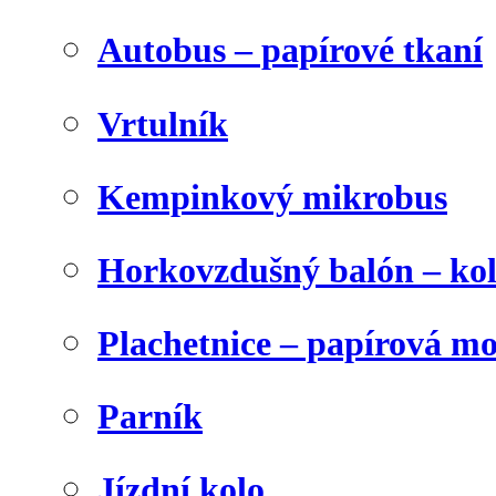
Autobus – papírové tkaní
Vrtulník
Kempinkový mikrobus
Horkovzdušný balón – ko
Plachetnice – papírová m
Parník
Jízdní kolo