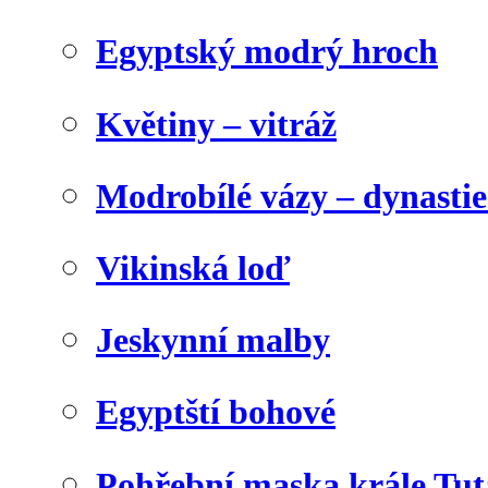
Egyptský modrý hroch
Květiny – vitráž
Modrobílé vázy – dynasti
Vikinská loď
Jeskynní malby
Egyptští bohové
Pohřební maska krále Tu