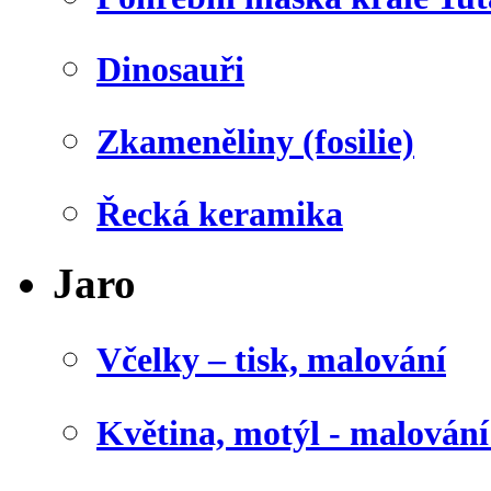
Dinosauři
Zkameněliny (fosilie)
Řecká keramika
Jaro
Včelky – tisk, malování
Květina, motýl - malován