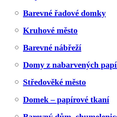
Barevné řadové domky
Kruhové město
Barevné nábřeží
Domy z nabarvených papí
Středověké město
Domek – papírové tkaní
Barevný dům, chumelenic