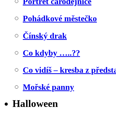
Portrét čarodějnice
Pohádkové městečko
Čínský drak
Co kdyby …..??
Co vidíš – kresba z předst
Mořské panny
Halloween