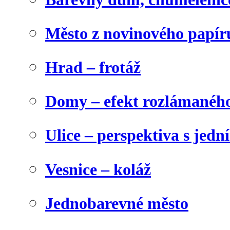
Město z novinového papír
Hrad – frotáž
Domy – efekt rozlámanéh
Ulice – perspektiva s jed
Vesnice – koláž
Jednobarevné město