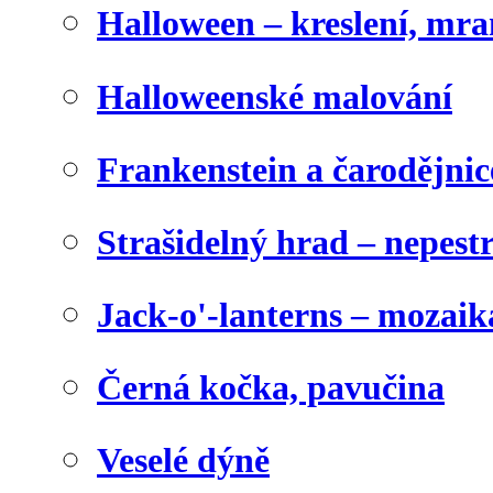
Halloween – kreslení, mr
Halloweenské malování
Frankenstein a čarodějnice
Strašidelný hrad – nepest
Jack-o'-lanterns – mozaik
Černá kočka, pavučina
Veselé dýně