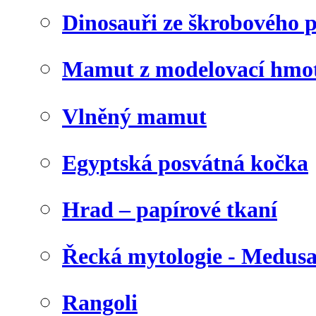
Dinosauři ze škrobového 
Mamut z modelovací hmo
Vlněný mamut
Egyptská posvátná kočka
Hrad – papírové tkaní
Řecká mytologie - Medus
Rangoli