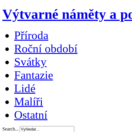
Výtvarné náměty a po
Příroda
Roční období
Svátky
Fantazie
Lidé
Malíři
Ostatní
Search...