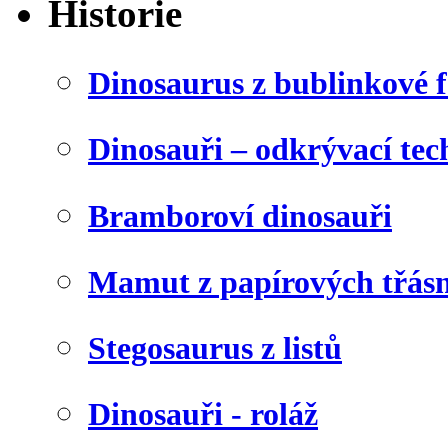
Historie
Dinosaurus z bublinkové f
Dinosauři – odkrývací tec
Bramboroví dinosauři
Mamut z papírových třásn
Stegosaurus z listů
Dinosauři - roláž