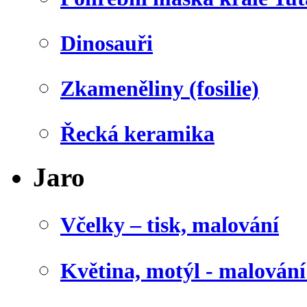
Dinosauři
Zkameněliny (fosilie)
Řecká keramika
Jaro
Včelky – tisk, malování
Květina, motýl - malován