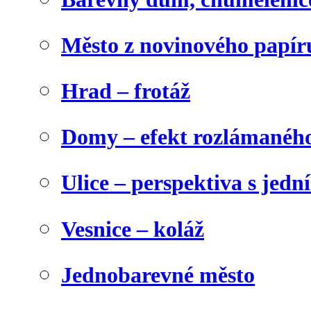
Město z novinového papír
Hrad – frotáž
Domy – efekt rozlámanéh
Ulice – perspektiva s jed
Vesnice – koláž
Jednobarevné město