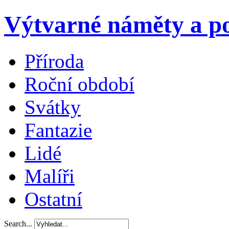
Výtvarné náměty a po
Příroda
Roční období
Svátky
Fantazie
Lidé
Malíři
Ostatní
Search...