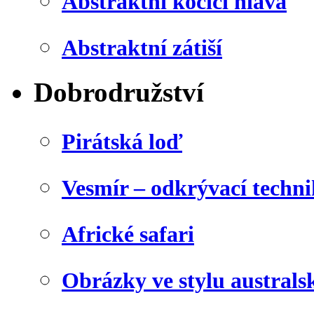
Abstraktní kočičí hlava
Abstraktní zátiší
Dobrodružství
Pirátská loď
Vesmír – odkrývací techn
Africké safari
Obrázky ve stylu australs