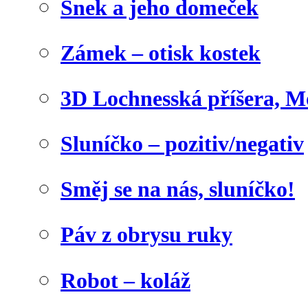
Šnek a jeho domeček
Zámek – otisk kostek
3D Lochnesská příšera, M
Sluníčko – pozitiv/negativ
Směj se na nás, sluníčko!
Páv z obrysu ruky
Robot – koláž