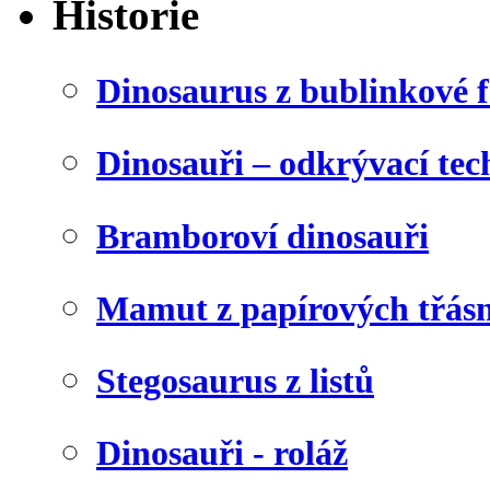
Historie
Dinosaurus z bublinkové f
Dinosauři – odkrývací tec
Bramboroví dinosauři
Mamut z papírových třásn
Stegosaurus z listů
Dinosauři - roláž