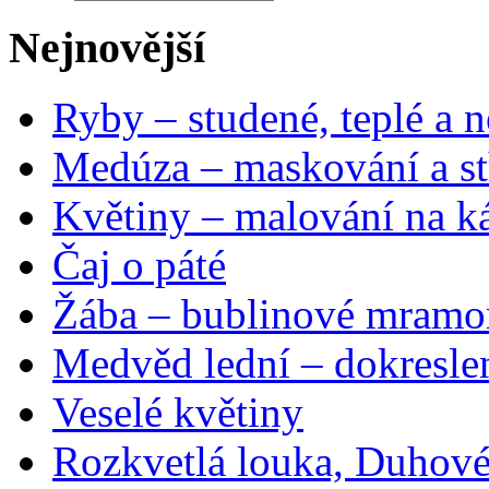
Nejnovější
Ryby – studené, teplé a n
Medúza – maskování a st
Květiny – malování na ká
Čaj o páté
Žába – bublinové mramo
Medvěd lední – dokresle
Veselé květiny
Rozkvetlá louka, Duhové