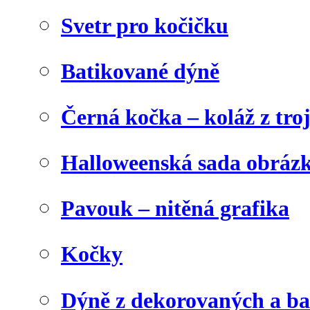
Svetr pro kočičku
Batikované dýně
Černá kočka – koláž z tro
Halloweenská sada obráz
Pavouk – nitěná grafika
Kočky
Dýně z dekorovaných a b