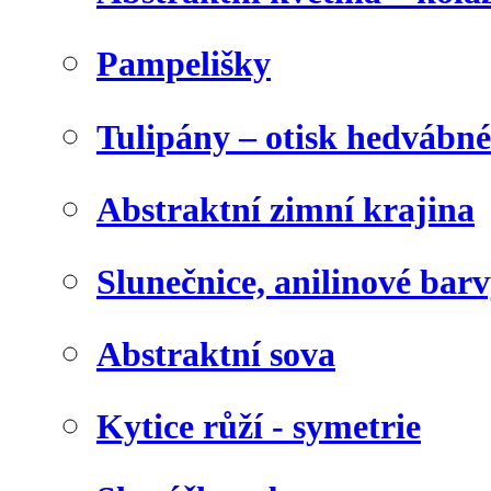
Pampelišky
Tulipány – otisk hedvábn
Abstraktní zimní krajina
Slunečnice, anilinové bar
Abstraktní sova
Kytice růží - symetrie