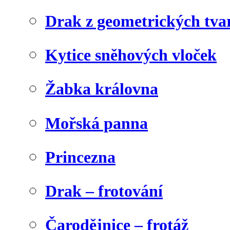
Drak z geometrických tva
Kytice sněhových vloček
Žabka královna
Mořská panna
Princezna
Drak – frotování
Čarodějnice – frotáž