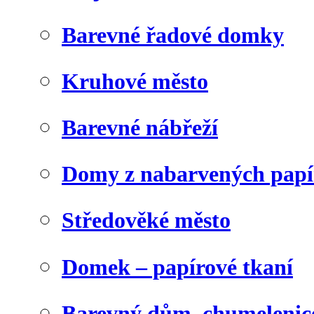
Barevné řadové domky
Kruhové město
Barevné nábřeží
Domy z nabarvených papí
Středověké město
Domek – papírové tkaní
Barevný dům, chumelenic