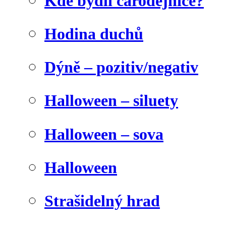
Kde bydlí čarodějnice?
Hodina duchů
Dýně – pozitiv/negativ
Halloween – siluety
Halloween – sova
Halloween
Strašidelný hrad