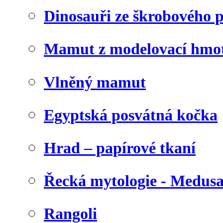
Dinosauři ze škrobového 
Mamut z modelovací hmo
Vlněný mamut
Egyptská posvátná kočka
Hrad – papírové tkaní
Řecká mytologie - Medus
Rangoli