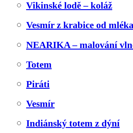
Vikinské lodě – koláž
Vesmír z krabice od mlék
NEARIKA – malování vln
Totem
Piráti
Vesmír
Indiánský totem z dýní