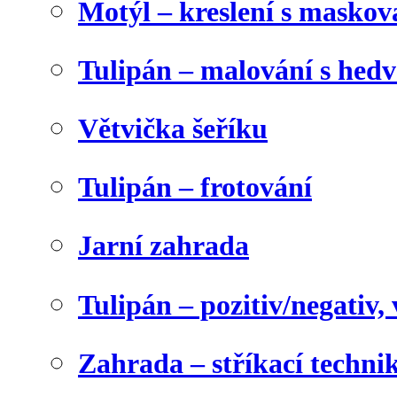
Motýl – kreslení s maskov
Tulipán – malování s he
Větvička šeříku
Tulipán – frotování
Jarní zahrada
Tulipán – pozitiv/negativ,
Zahrada – stříkací techni