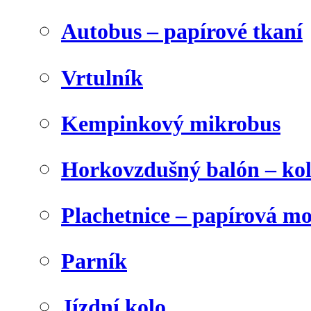
Autobus – papírové tkaní
Vrtulník
Kempinkový mikrobus
Horkovzdušný balón – ko
Plachetnice – papírová m
Parník
Jízdní kolo