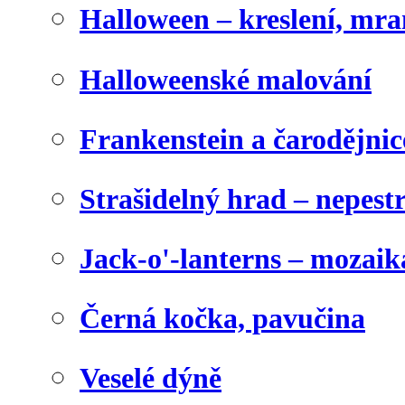
Halloween – kreslení, mr
Halloweenské malování
Frankenstein a čarodějnice
Strašidelný hrad – nepest
Jack-o'-lanterns – mozaik
Černá kočka, pavučina
Veselé dýně