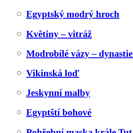
Egyptský modrý hroch
Květiny – vitráž
Modrobílé vázy – dynasti
Vikinská loď
Jeskynní malby
Egyptští bohové
Pohřební maska krále Tu