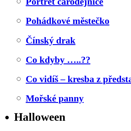
Portrét čarodějnice
Pohádkové městečko
Čínský drak
Co kdyby …..??
Co vidíš – kresba z předst
Mořské panny
Halloween