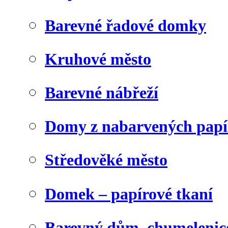
Barevné řadové domky
Kruhové město
Barevné nábřeží
Domy z nabarvených papí
Středověké město
Domek – papírové tkaní
Barevný dům, chumelenic