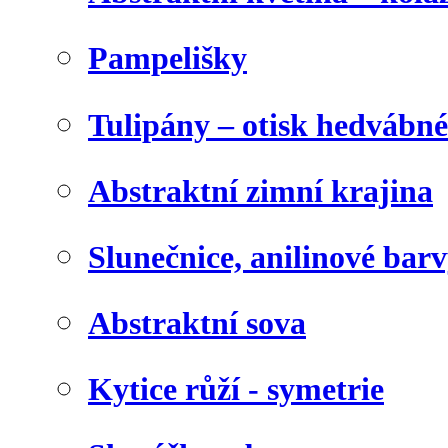
Pampelišky
Tulipány – otisk hedvábn
Abstraktní zimní krajina
Slunečnice, anilinové bar
Abstraktní sova
Kytice růží - symetrie