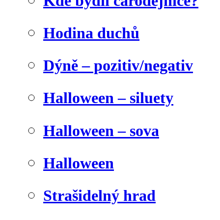
Kde bydlí čarodějnice?
Hodina duchů
Dýně – pozitiv/negativ
Halloween – siluety
Halloween – sova
Halloween
Strašidelný hrad