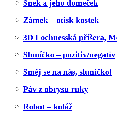
Šnek a jeho domeček
Zámek – otisk kostek
3D Lochnesská příšera, M
Sluníčko – pozitiv/negativ
Směj se na nás, sluníčko!
Páv z obrysu ruky
Robot – koláž