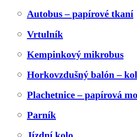
Autobus – papírové tkaní
Vrtulník
Kempinkový mikrobus
Horkovzdušný balón – ko
Plachetnice – papírová m
Parník
Jízdní kolo