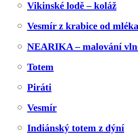
Vikinské lodě – koláž
Vesmír z krabice od mlék
NEARIKA – malování vln
Totem
Piráti
Vesmír
Indiánský totem z dýní