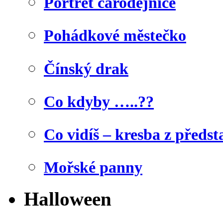
Portrét čarodějnice
Pohádkové městečko
Čínský drak
Co kdyby …..??
Co vidíš – kresba z předst
Mořské panny
Halloween