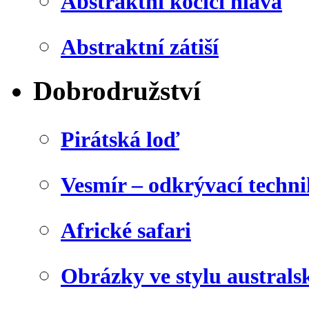
Abstraktní kočičí hlava
Abstraktní zátiší
Dobrodružství
Pirátská loď
Vesmír – odkrývací techn
Africké safari
Obrázky ve stylu australs