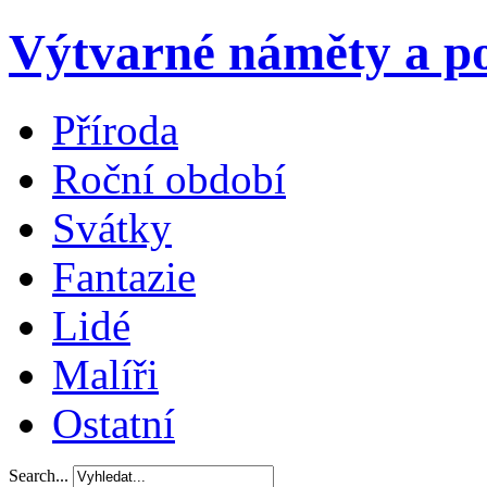
Výtvarné náměty a po
Příroda
Roční období
Svátky
Fantazie
Lidé
Malíři
Ostatní
Search...