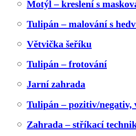
Motýl – kreslení s maskov
Tulipán – malování s he
Větvička šeříku
Tulipán – frotování
Jarní zahrada
Tulipán – pozitiv/negativ,
Zahrada – stříkací techni