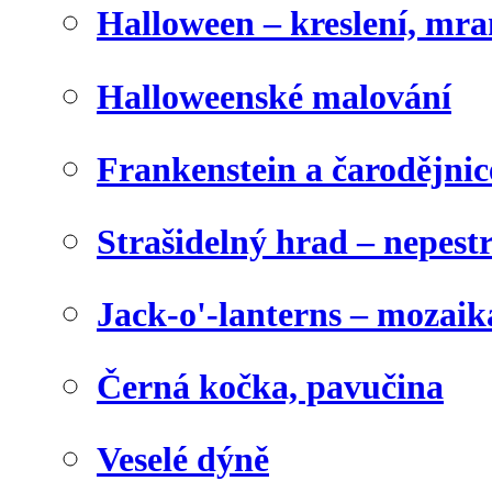
Halloween – kreslení, mr
Halloweenské malování
Frankenstein a čarodějnice
Strašidelný hrad – nepest
Jack-o'-lanterns – mozaik
Černá kočka, pavučina
Veselé dýně