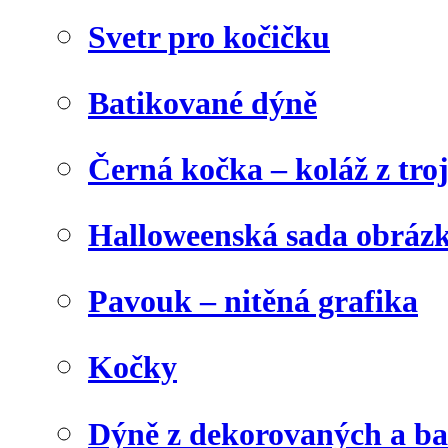
Svetr pro kočičku
Batikované dýně
Černá kočka – koláž z tro
Halloweenská sada obráz
Pavouk – nitěná grafika
Kočky
Dýně z dekorovaných a b