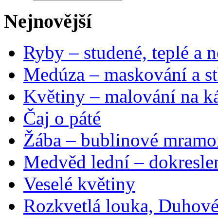
Nejnovější
Ryby – studené, teplé a n
Medúza – maskování a st
Květiny – malování na ká
Čaj o páté
Žába – bublinové mramo
Medvěd lední – dokresle
Veselé květiny
Rozkvetlá louka, Duhové