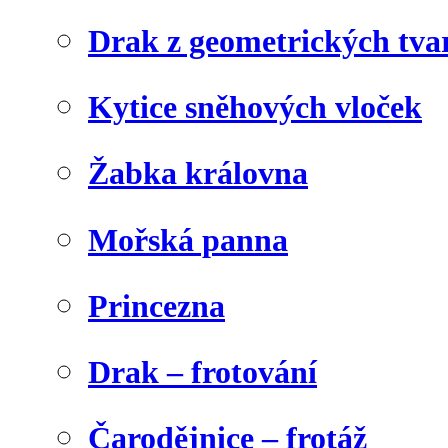
Drak z geometrických tva
Kytice sněhových vloček
Žabka královna
Mořská panna
Princezna
Drak – frotování
Čarodějnice – frotáž