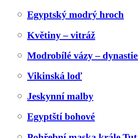
Egyptský modrý hroch
Květiny – vitráž
Modrobílé vázy – dynasti
Vikinská loď
Jeskynní malby
Egyptští bohové
Pohřební maska krále Tu