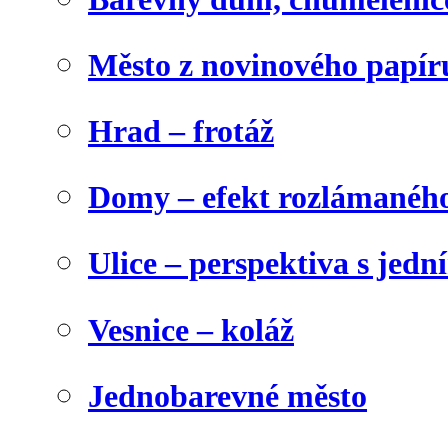
Město z novinového papír
Hrad – frotáž
Domy – efekt rozlámanéh
Ulice – perspektiva s jed
Vesnice – koláž
Jednobarevné město