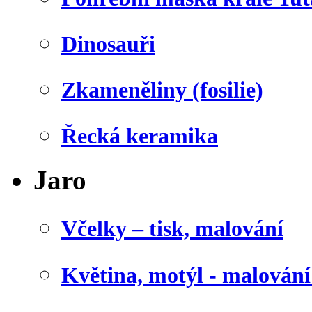
Dinosauři
Zkameněliny (fosilie)
Řecká keramika
Jaro
Včelky – tisk, malování
Květina, motýl - malován