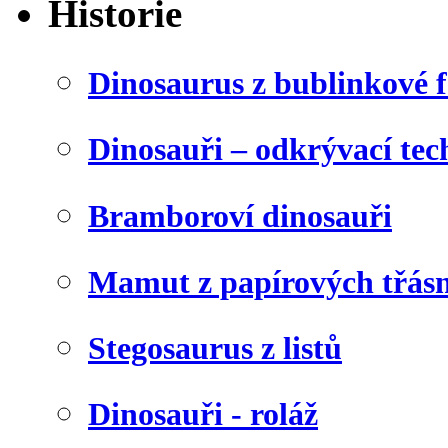
Historie
Dinosaurus z bublinkové f
Dinosauři – odkrývací tec
Bramboroví dinosauři
Mamut z papírových třásn
Stegosaurus z listů
Dinosauři - roláž