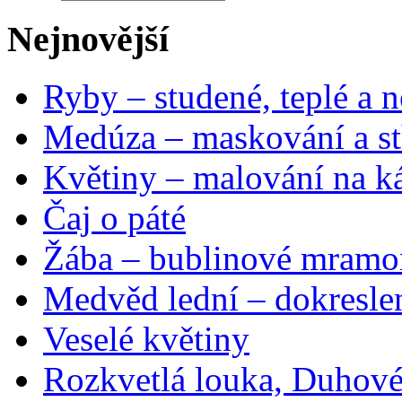
Nejnovější
Ryby – studené, teplé a n
Medúza – maskování a st
Květiny – malování na ká
Čaj o páté
Žába – bublinové mramo
Medvěd lední – dokresle
Veselé květiny
Rozkvetlá louka, Duhové