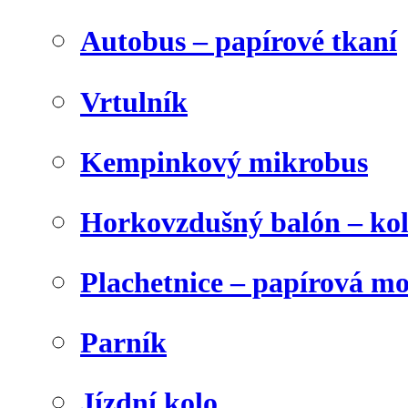
Autobus – papírové tkaní
Vrtulník
Kempinkový mikrobus
Horkovzdušný balón – ko
Plachetnice – papírová m
Parník
Jízdní kolo