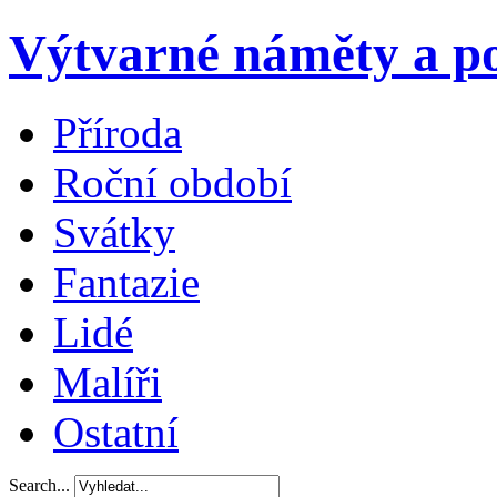
Výtvarné náměty a po
Příroda
Roční období
Svátky
Fantazie
Lidé
Malíři
Ostatní
Search...