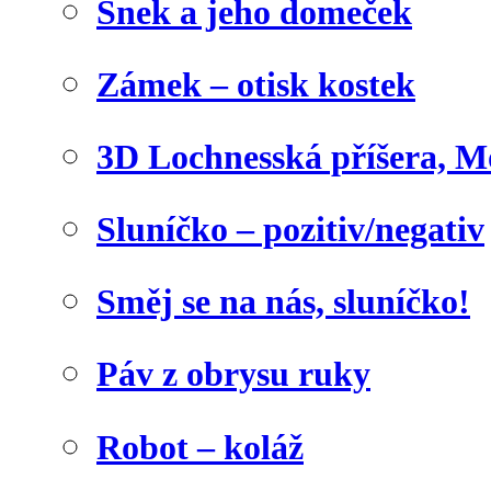
Šnek a jeho domeček
Zámek – otisk kostek
3D Lochnesská příšera, M
Sluníčko – pozitiv/negativ
Směj se na nás, sluníčko!
Páv z obrysu ruky
Robot – koláž