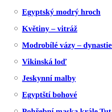
Egyptský modrý hroch
Květiny – vitráž
Modrobílé vázy – dynasti
Vikinská loď
Jeskynní malby
Egyptští bohové
Pohřební maska krále Tu