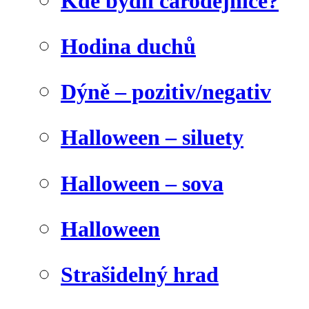
Kde bydlí čarodějnice?
Hodina duchů
Dýně – pozitiv/negativ
Halloween – siluety
Halloween – sova
Halloween
Strašidelný hrad