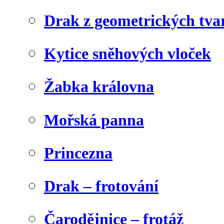
Drak z geometrických tva
Kytice sněhových vloček
Žabka královna
Mořská panna
Princezna
Drak – frotování
Čarodějnice – frotáž