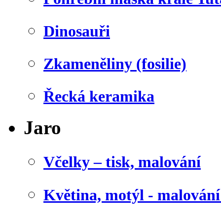
Dinosauři
Zkameněliny (fosilie)
Řecká keramika
Jaro
Včelky – tisk, malování
Květina, motýl - malován