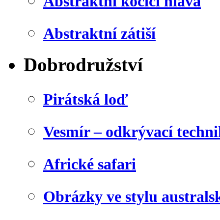
Abstraktní kočičí hlava
Abstraktní zátiší
Dobrodružství
Pirátská loď
Vesmír – odkrývací techn
Africké safari
Obrázky ve stylu australs