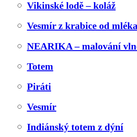
Vikinské lodě – koláž
Vesmír z krabice od mlék
NEARIKA – malování vln
Totem
Piráti
Vesmír
Indiánský totem z dýní