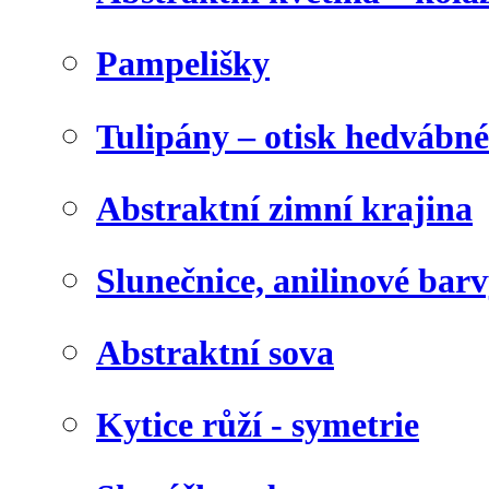
Pampelišky
Tulipány – otisk hedvábn
Abstraktní zimní krajina
Slunečnice, anilinové bar
Abstraktní sova
Kytice růží - symetrie