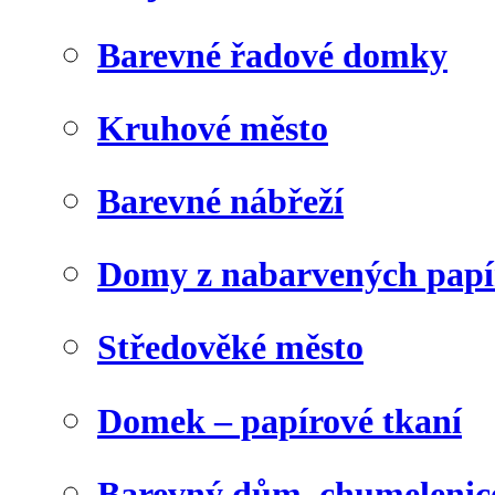
Barevné řadové domky
Kruhové město
Barevné nábřeží
Domy z nabarvených papí
Středověké město
Domek – papírové tkaní
Barevný dům, chumelenic