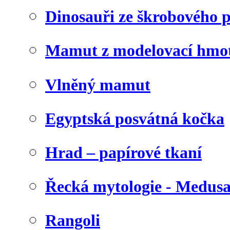
Dinosauři ze škrobového 
Mamut z modelovací hmo
Vlněný mamut
Egyptská posvátná kočka
Hrad – papírové tkaní
Řecká mytologie - Medus
Rangoli