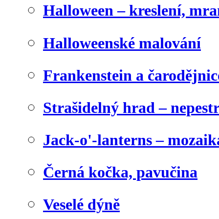
Halloween – kreslení, mr
Halloweenské malování
Frankenstein a čarodějnice
Strašidelný hrad – nepest
Jack-o'-lanterns – mozaik
Černá kočka, pavučina
Veselé dýně