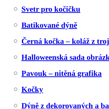
Svetr pro kočičku
Batikované dýně
Černá kočka – koláž z tro
Halloweenská sada obráz
Pavouk – nitěná grafika
Kočky
Dýně z dekorovaných a b