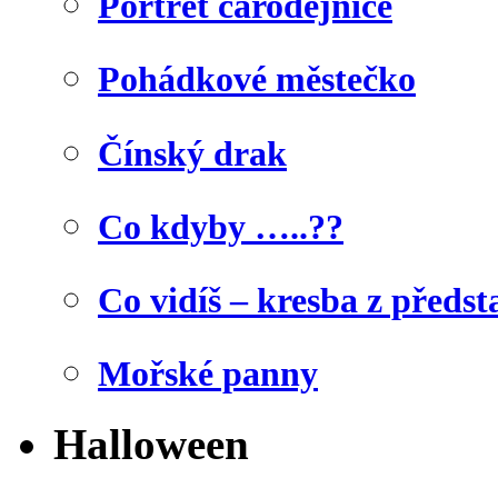
Portrét čarodějnice
Pohádkové městečko
Čínský drak
Co kdyby …..??
Co vidíš – kresba z předst
Mořské panny
Halloween