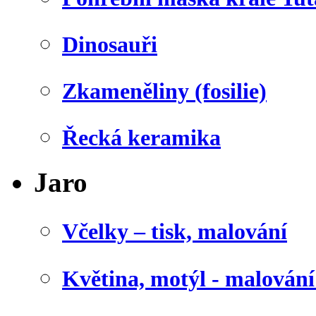
Dinosauři
Zkameněliny (fosilie)
Řecká keramika
Jaro
Včelky – tisk, malování
Květina, motýl - malován