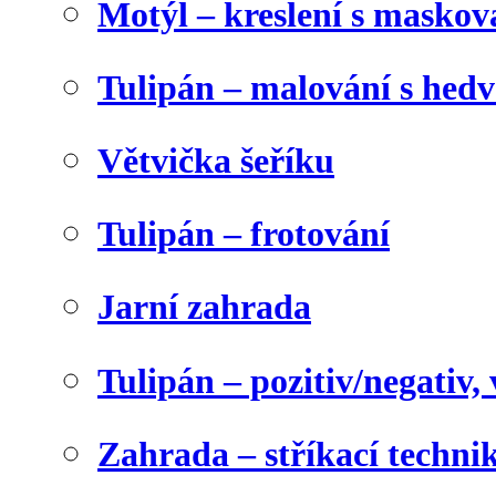
Motýl – kreslení s maskov
Tulipán – malování s he
Větvička šeříku
Tulipán – frotování
Jarní zahrada
Tulipán – pozitiv/negativ,
Zahrada – stříkací techni