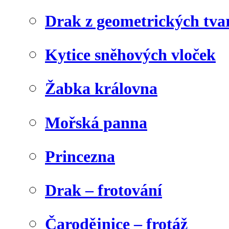
Drak z geometrických tva
Kytice sněhových vloček
Žabka královna
Mořská panna
Princezna
Drak – frotování
Čarodějnice – frotáž