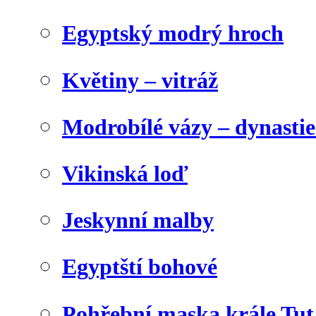
Egyptský modrý hroch
Květiny – vitráž
Modrobílé vázy – dynasti
Vikinská loď
Jeskynní malby
Egyptští bohové
Pohřební maska krále Tu