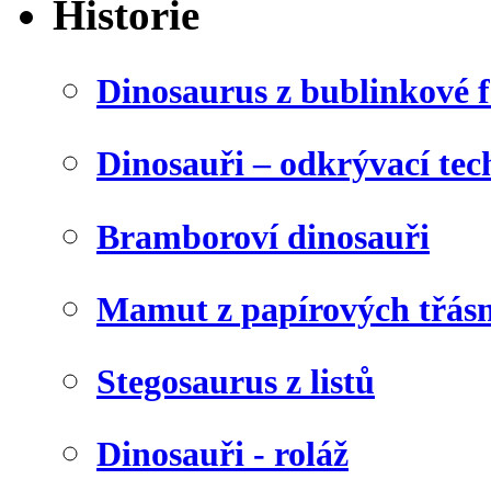
Historie
Dinosaurus z bublinkové f
Dinosauři – odkrývací tec
Bramboroví dinosauři
Mamut z papírových třásn
Stegosaurus z listů
Dinosauři - roláž