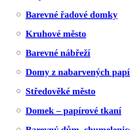
Barevné řadové domky
Kruhové město
Barevné nábřeží
Domy z nabarvených papí
Středověké město
Domek – papírové tkaní
Barevný dům, chumelenic