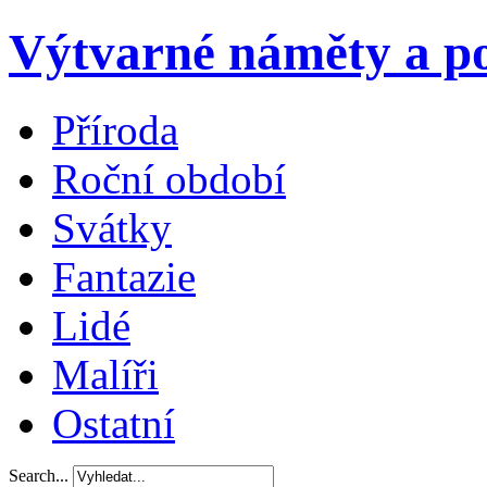
Výtvarné náměty a po
Příroda
Roční období
Svátky
Fantazie
Lidé
Malíři
Ostatní
Search...