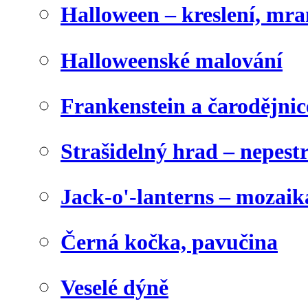
Halloween – kreslení, mr
Halloweenské malování
Frankenstein a čarodějnice
Strašidelný hrad – nepest
Jack-o'-lanterns – mozaik
Černá kočka, pavučina
Veselé dýně