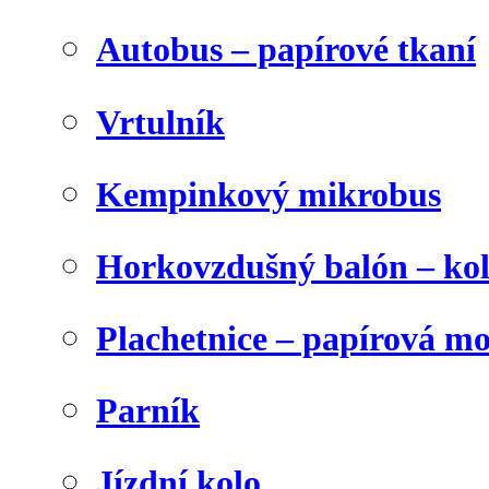
Autobus – papírové tkaní
Vrtulník
Kempinkový mikrobus
Horkovzdušný balón – ko
Plachetnice – papírová m
Parník
Jízdní kolo