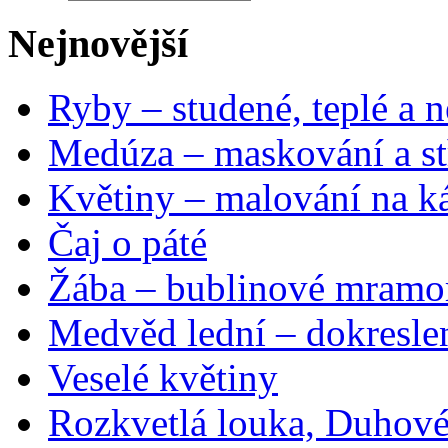
Nejnovější
Ryby – studené, teplé a n
Medúza – maskování a st
Květiny – malování na ká
Čaj o páté
Žába – bublinové mramo
Medvěd lední – dokresle
Veselé květiny
Rozkvetlá louka, Duhové