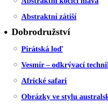
Abstraktní kočičí hlava
Abstraktní zátiší
Dobrodružství
Pirátská loď
Vesmír – odkrývací techn
Africké safari
Obrázky ve stylu australs