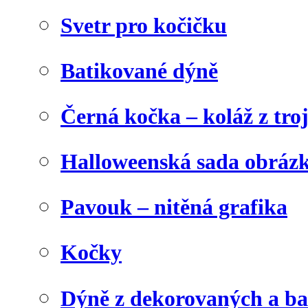
Svetr pro kočičku
Batikované dýně
Černá kočka – koláž z tro
Halloweenská sada obráz
Pavouk – nitěná grafika
Kočky
Dýně z dekorovaných a b