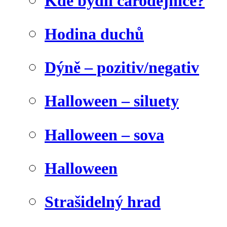
Kde bydlí čarodějnice?
Hodina duchů
Dýně – pozitiv/negativ
Halloween – siluety
Halloween – sova
Halloween
Strašidelný hrad