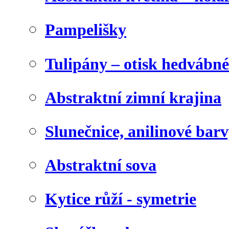
Pampelišky
Tulipány – otisk hedvábn
Abstraktní zimní krajina
Slunečnice, anilinové bar
Abstraktní sova
Kytice růží - symetrie