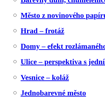
Město z novinového papír
Hrad – frotáž
Domy – efekt rozlámanéh
Ulice – perspektiva s jed
Vesnice – koláž
Jednobarevné město