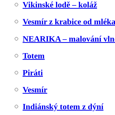
Vikinské lodě – koláž
Vesmír z krabice od mlék
NEARIKA – malování vln
Totem
Piráti
Vesmír
Indiánský totem z dýní