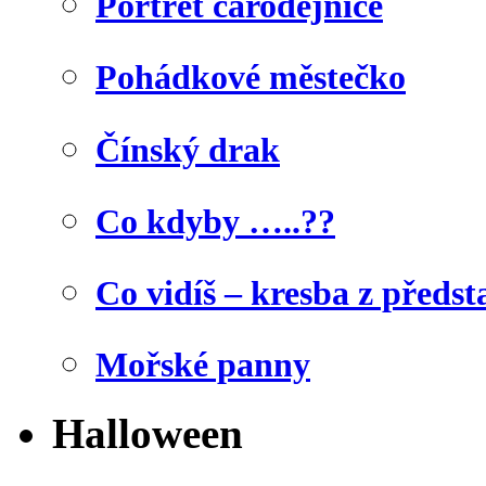
Portrét čarodějnice
Pohádkové městečko
Čínský drak
Co kdyby …..??
Co vidíš – kresba z předst
Mořské panny
Halloween