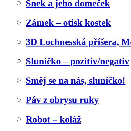
Šnek a jeho domeček
Zámek – otisk kostek
3D Lochnesská příšera, M
Sluníčko – pozitiv/negativ
Směj se na nás, sluníčko!
Páv z obrysu ruky
Robot – koláž