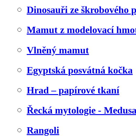
Dinosauři ze škrobového 
Mamut z modelovací hmo
Vlněný mamut
Egyptská posvátná kočka
Hrad – papírové tkaní
Řecká mytologie - Medus
Rangoli