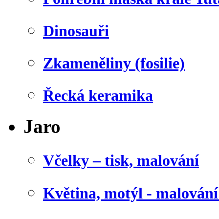
Dinosauři
Zkameněliny (fosilie)
Řecká keramika
Jaro
Včelky – tisk, malování
Květina, motýl - malován