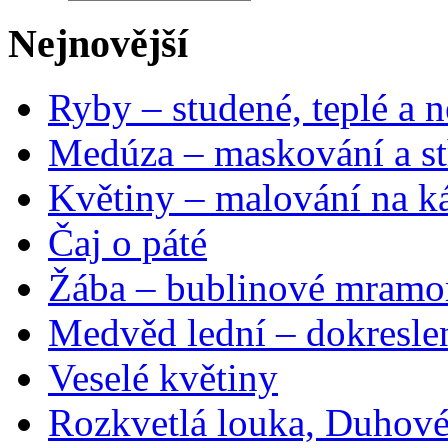
Nejnovější
Ryby – studené, teplé a n
Medúza – maskování a st
Květiny – malování na ká
Čaj o páté
Žába – bublinové mramo
Medvěd lední – dokresle
Veselé květiny
Rozkvetlá louka, Duhové