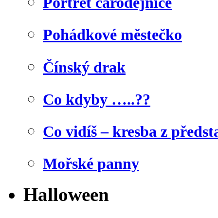
Portrét čarodějnice
Pohádkové městečko
Čínský drak
Co kdyby …..??
Co vidíš – kresba z předst
Mořské panny
Halloween