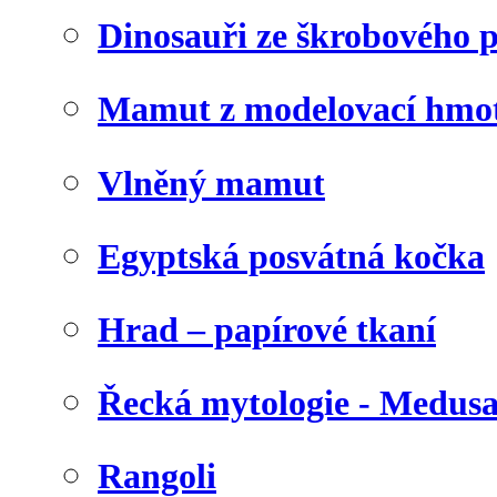
Dinosauři ze škrobového 
Mamut z modelovací hmo
Vlněný mamut
Egyptská posvátná kočka
Hrad – papírové tkaní
Řecká mytologie - Medus
Rangoli