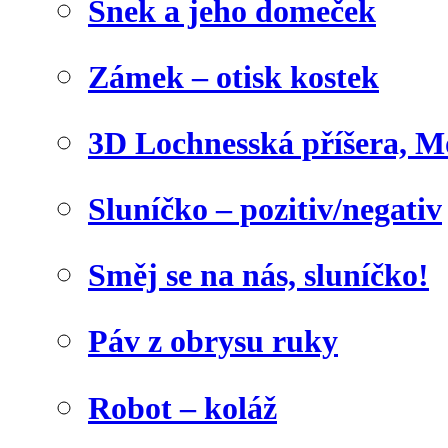
Šnek a jeho domeček
Zámek – otisk kostek
3D Lochnesská příšera, M
Sluníčko – pozitiv/negativ
Směj se na nás, sluníčko!
Páv z obrysu ruky
Robot – koláž