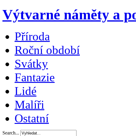
Výtvarné náměty a po
Příroda
Roční období
Svátky
Fantazie
Lidé
Malíři
Ostatní
Search...