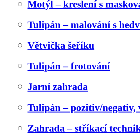
Motýl – kreslení s maskov
Tulipán – malování s he
Větvička šeříku
Tulipán – frotování
Jarní zahrada
Tulipán – pozitiv/negativ,
Zahrada – stříkací techni