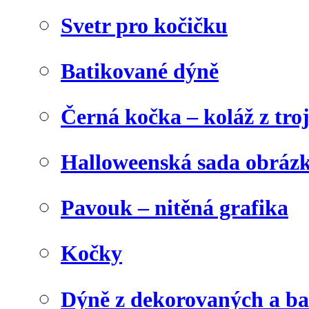
Svetr pro kočičku
Batikované dýně
Černá kočka – koláž z tro
Halloweenská sada obráz
Pavouk – nitěná grafika
Kočky
Dýně z dekorovaných a b