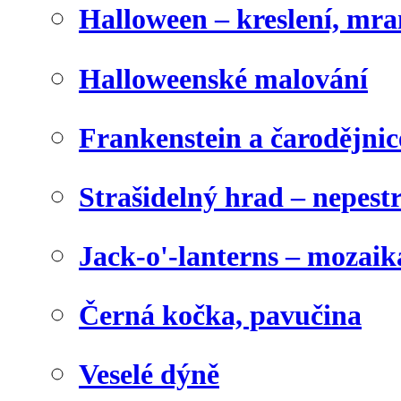
Halloween – kreslení, mr
Halloweenské malování
Frankenstein a čarodějnice
Strašidelný hrad – nepest
Jack-o'-lanterns – mozaik
Černá kočka, pavučina
Veselé dýně