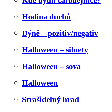
Kde bydlí čarodějnice?
Hodina duchů
Dýně – pozitiv/negativ
Halloween – siluety
Halloween – sova
Halloween
Strašidelný hrad