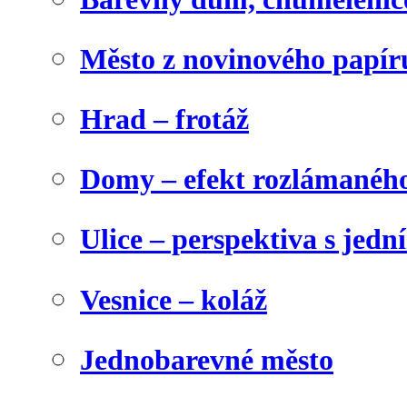
Město z novinového papír
Hrad – frotáž
Domy – efekt rozlámanéh
Ulice – perspektiva s jed
Vesnice – koláž
Jednobarevné město