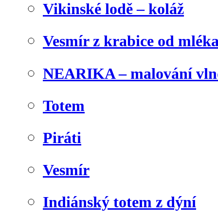
Vikinské lodě – koláž
Vesmír z krabice od mlék
NEARIKA – malování vln
Totem
Piráti
Vesmír
Indiánský totem z dýní