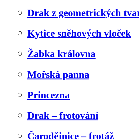
Drak z geometrických tva
Kytice sněhových vloček
Žabka královna
Mořská panna
Princezna
Drak – frotování
Čarodějnice – frotáž