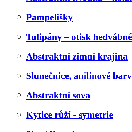
Pampelišky
Tulipány – otisk hedvábn
Abstraktní zimní krajina
Slunečnice, anilinové bar
Abstraktní sova
Kytice růží - symetrie