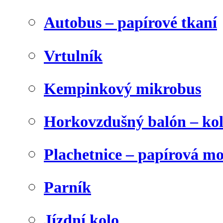
Autobus – papírové tkaní
Vrtulník
Kempinkový mikrobus
Horkovzdušný balón – ko
Plachetnice – papírová m
Parník
Jízdní kolo