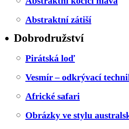
Abstraktní kočičí hlava
Abstraktní zátiší
Dobrodružství
Pirátská loď
Vesmír – odkrývací techn
Africké safari
Obrázky ve stylu australs