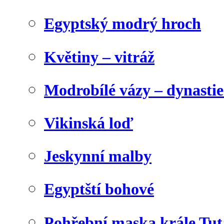
Egyptský modrý hroch
Květiny – vitráž
Modrobílé vázy – dynasti
Vikinská loď
Jeskynní malby
Egyptští bohové
Pohřební maska krále Tu