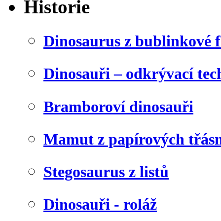
Historie
Dinosaurus z bublinkové f
Dinosauři – odkrývací tec
Bramboroví dinosauři
Mamut z papírových třásn
Stegosaurus z listů
Dinosauři - roláž