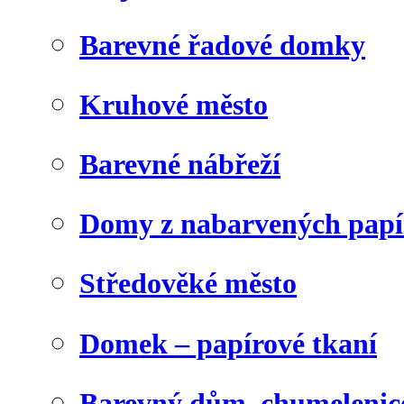
Barevné řadové domky
Kruhové město
Barevné nábřeží
Domy z nabarvených papí
Středověké město
Domek – papírové tkaní
Barevný dům, chumelenic