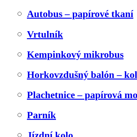
Autobus – papírové tkaní
Vrtulník
Kempinkový mikrobus
Horkovzdušný balón – ko
Plachetnice – papírová m
Parník
Jízdní kolo