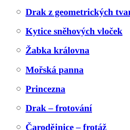
Drak z geometrických tva
Kytice sněhových vloček
Žabka královna
Mořská panna
Princezna
Drak – frotování
Čarodějnice – frotáž