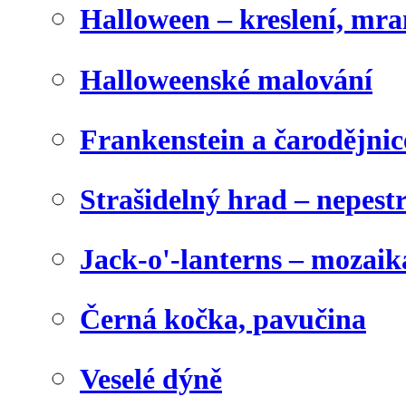
Halloween – kreslení, mr
Halloweenské malování
Frankenstein a čarodějnice
Strašidelný hrad – nepest
Jack-o'-lanterns – mozaik
Černá kočka, pavučina
Veselé dýně