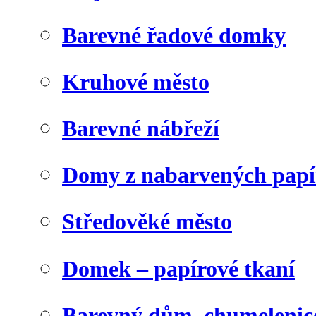
Barevné řadové domky
Kruhové město
Barevné nábřeží
Domy z nabarvených papí
Středověké město
Domek – papírové tkaní
Barevný dům, chumelenic