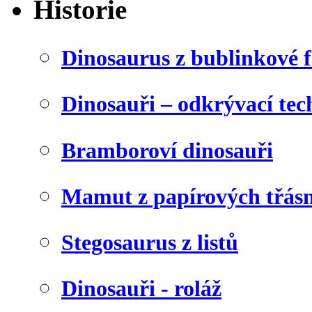
Historie
Dinosaurus z bublinkové f
Dinosauři – odkrývací tec
Bramboroví dinosauři
Mamut z papírových třásn
Stegosaurus z listů
Dinosauři - roláž