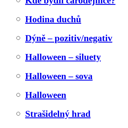
Kde bydlí čarodějnice?
Hodina duchů
Dýně – pozitiv/negativ
Halloween – siluety
Halloween – sova
Halloween
Strašidelný hrad