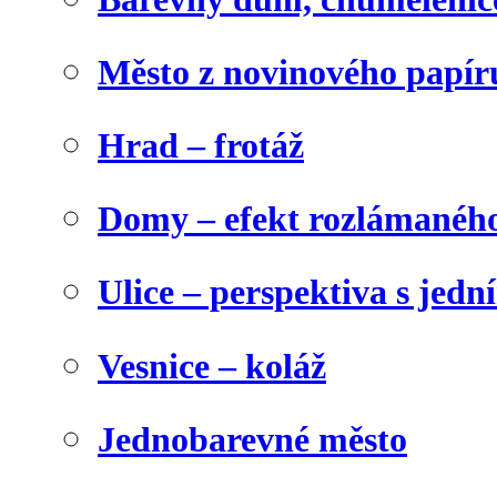
Město z novinového papír
Hrad – frotáž
Domy – efekt rozlámanéh
Ulice – perspektiva s jed
Vesnice – koláž
Jednobarevné město