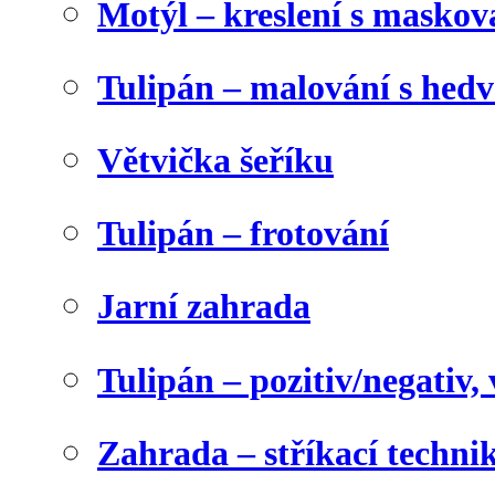
Motýl – kreslení s maskov
Tulipán – malování s he
Větvička šeříku
Tulipán – frotování
Jarní zahrada
Tulipán – pozitiv/negativ,
Zahrada – stříkací techni