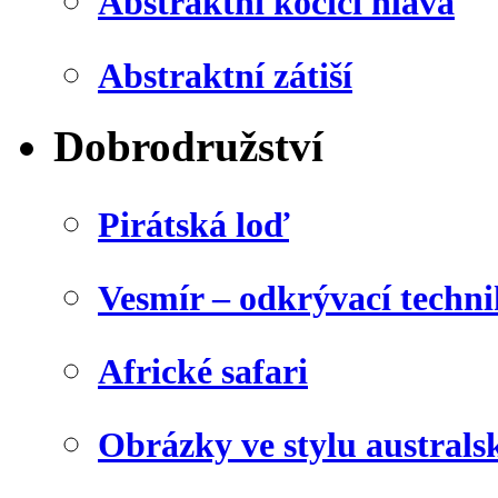
Abstraktní kočičí hlava
Abstraktní zátiší
Dobrodružství
Pirátská loď
Vesmír – odkrývací techn
Africké safari
Obrázky ve stylu australs