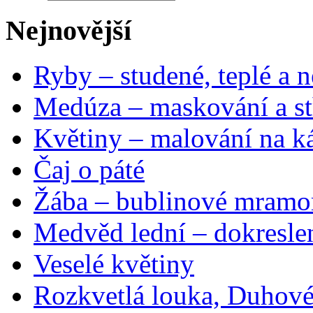
Nejnovější
Ryby – studené, teplé a n
Medúza – maskování a st
Květiny – malování na ká
Čaj o páté
Žába – bublinové mramo
Medvěd lední – dokresle
Veselé květiny
Rozkvetlá louka, Duhové