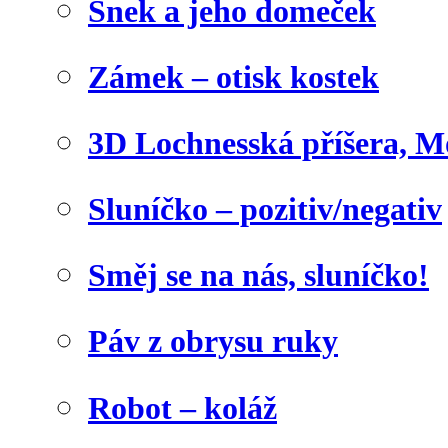
Šnek a jeho domeček
Zámek – otisk kostek
3D Lochnesská příšera, M
Sluníčko – pozitiv/negativ
Směj se na nás, sluníčko!
Páv z obrysu ruky
Robot – koláž