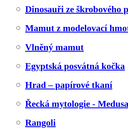
Dinosauři ze škrobového 
Mamut z modelovací hmo
Vlněný mamut
Egyptská posvátná kočka
Hrad – papírové tkaní
Řecká mytologie - Medus
Rangoli