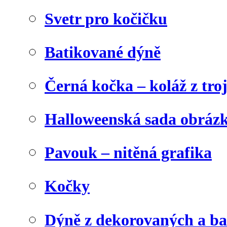
Svetr pro kočičku
Batikované dýně
Černá kočka – koláž z tro
Halloweenská sada obráz
Pavouk – nitěná grafika
Kočky
Dýně z dekorovaných a b