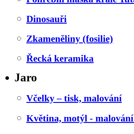
Dinosauři
Zkameněliny (fosilie)
Řecká keramika
Jaro
Včelky – tisk, malování
Květina, motýl - malován