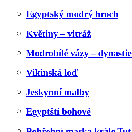
Egyptský modrý hroch
Květiny – vitráž
Modrobílé vázy – dynasti
Vikinská loď
Jeskynní malby
Egyptští bohové
Pohřební maska krále Tu