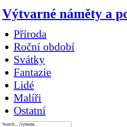
Výtvarné náměty a po
Příroda
Roční období
Svátky
Fantazie
Lidé
Malíři
Ostatní
Search...