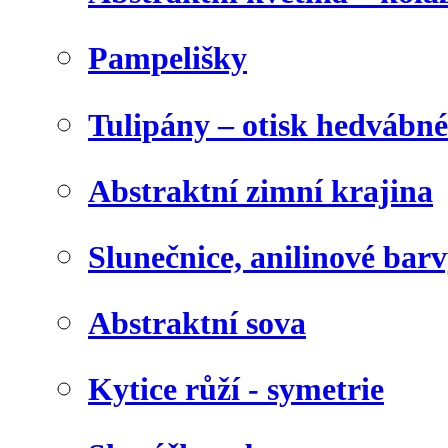
Pampelišky
Tulipány – otisk hedvábn
Abstraktní zimní krajina
Slunečnice, anilinové bar
Abstraktní sova
Kytice růží - symetrie