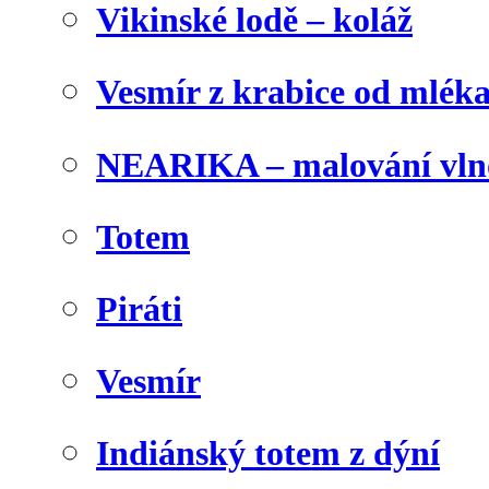
Vikinské lodě – koláž
Vesmír z krabice od mlék
NEARIKA – malování vln
Totem
Piráti
Vesmír
Indiánský totem z dýní