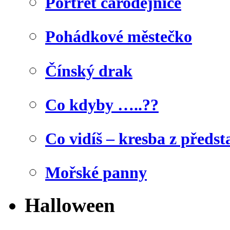
Portrét čarodějnice
Pohádkové městečko
Čínský drak
Co kdyby …..??
Co vidíš – kresba z předst
Mořské panny
Halloween