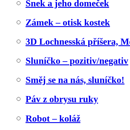
Šnek a jeho domeček
Zámek – otisk kostek
3D Lochnesská příšera, M
Sluníčko – pozitiv/negativ
Směj se na nás, sluníčko!
Páv z obrysu ruky
Robot – koláž