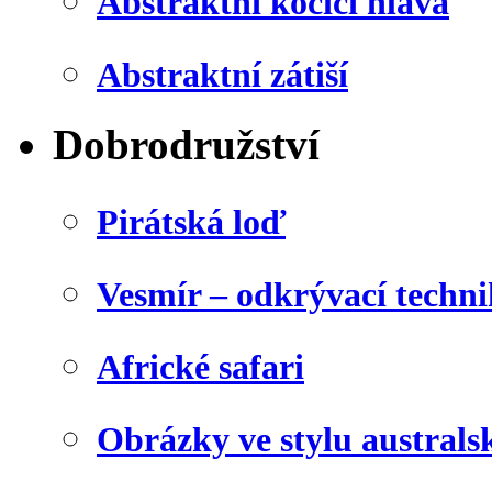
Abstraktní kočičí hlava
Abstraktní zátiší
Dobrodružství
Pirátská loď
Vesmír – odkrývací techn
Africké safari
Obrázky ve stylu australs