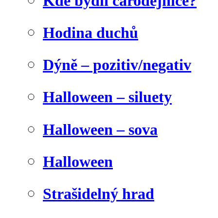
Kde bydlí čarodějnice?
Hodina duchů
Dýně – pozitiv/negativ
Halloween – siluety
Halloween – sova
Halloween
Strašidelný hrad