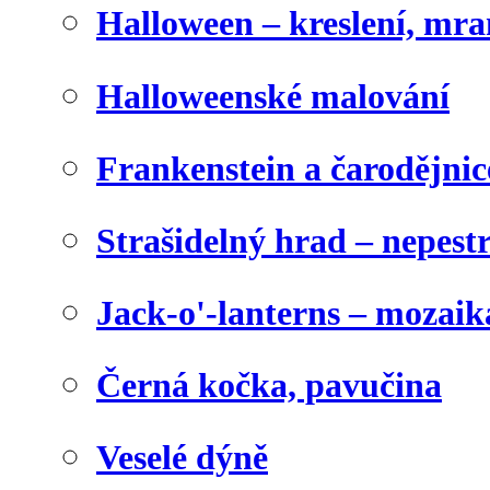
Halloween – kreslení, mr
Halloweenské malování
Frankenstein a čarodějnice
Strašidelný hrad – nepest
Jack-o'-lanterns – mozaik
Černá kočka, pavučina
Veselé dýně