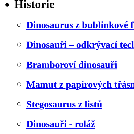
Historie
Dinosaurus z bublinkové f
Dinosauři – odkrývací tec
Bramboroví dinosauři
Mamut z papírových třásn
Stegosaurus z listů
Dinosauři - roláž