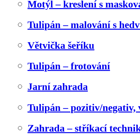
Motýl – kreslení s maskov
Tulipán – malování s he
Větvička šeříku
Tulipán – frotování
Jarní zahrada
Tulipán – pozitiv/negativ,
Zahrada – stříkací techni