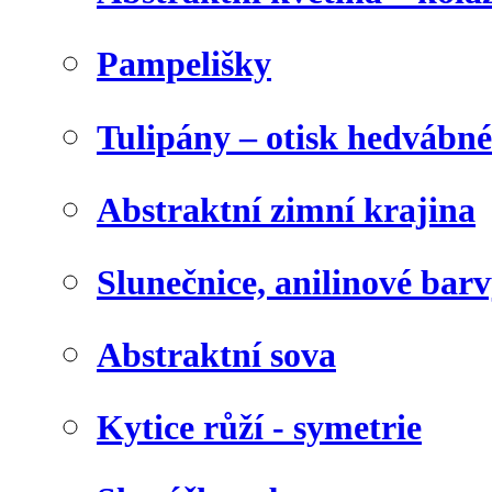
Pampelišky
Tulipány – otisk hedvábn
Abstraktní zimní krajina
Slunečnice, anilinové bar
Abstraktní sova
Kytice růží - symetrie