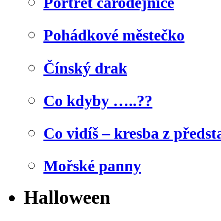
Portrét čarodějnice
Pohádkové městečko
Čínský drak
Co kdyby …..??
Co vidíš – kresba z předst
Mořské panny
Halloween