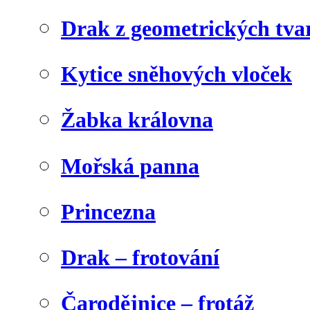
Drak z geometrických tva
Kytice sněhových vloček
Žabka královna
Mořská panna
Princezna
Drak – frotování
Čarodějnice – frotáž