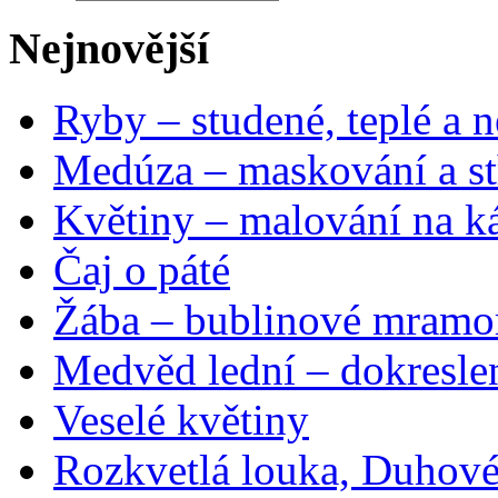
Nejnovější
Ryby – studené, teplé a n
Medúza – maskování a st
Květiny – malování na ká
Čaj o páté
Žába – bublinové mramo
Medvěd lední – dokresle
Veselé květiny
Rozkvetlá louka, Duhové