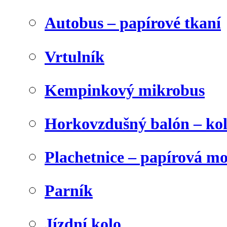
Autobus – papírové tkaní
Vrtulník
Kempinkový mikrobus
Horkovzdušný balón – ko
Plachetnice – papírová m
Parník
Jízdní kolo