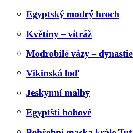
Egyptský modrý hroch
Květiny – vitráž
Modrobílé vázy – dynasti
Vikinská loď
Jeskynní malby
Egyptští bohové
Pohřební maska krále Tu