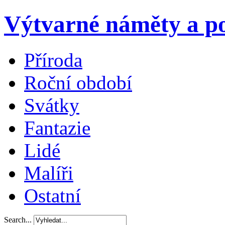
Výtvarné náměty a po
Příroda
Roční období
Svátky
Fantazie
Lidé
Malíři
Ostatní
Search...