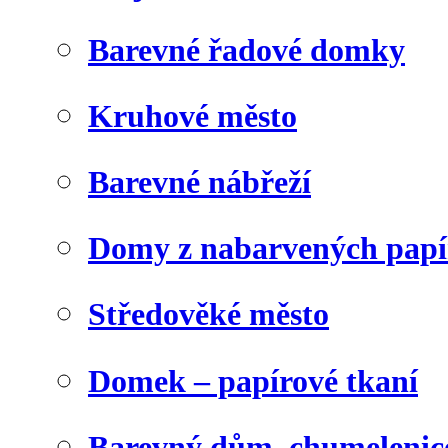
Barevné řadové domky
Kruhové město
Barevné nábřeží
Domy z nabarvených papí
Středověké město
Domek – papírové tkaní
Barevný dům, chumelenic