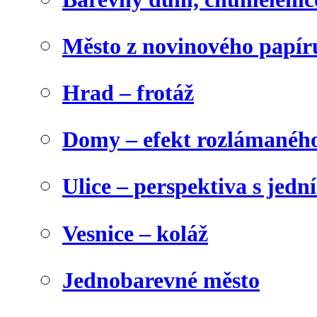
Město z novinového papír
Hrad – frotáž
Domy – efekt rozlámanéh
Ulice – perspektiva s jed
Vesnice – koláž
Jednobarevné město