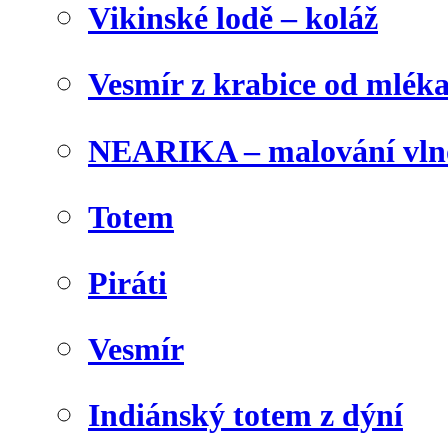
Vikinské lodě – koláž
Vesmír z krabice od mlék
NEARIKA – malování vln
Totem
Piráti
Vesmír
Indiánský totem z dýní