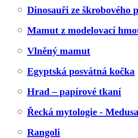
Dinosauři ze škrobového 
Mamut z modelovací hmo
Vlněný mamut
Egyptská posvátná kočka
Hrad – papírové tkaní
Řecká mytologie - Medus
Rangoli