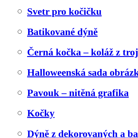
Svetr pro kočičku
Batikované dýně
Černá kočka – koláž z tro
Halloweenská sada obráz
Pavouk – nitěná grafika
Kočky
Dýně z dekorovaných a b