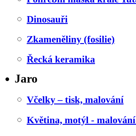
Dinosauři
Zkameněliny (fosilie)
Řecká keramika
Jaro
Včelky – tisk, malování
Květina, motýl - malován