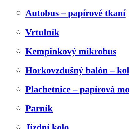
Autobus – papírové tkaní
Vrtulník
Kempinkový mikrobus
Horkovzdušný balón – ko
Plachetnice – papírová m
Parník
Jízdní kolo