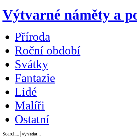
Výtvarné náměty a po
Příroda
Roční období
Svátky
Fantazie
Lidé
Malíři
Ostatní
Search...