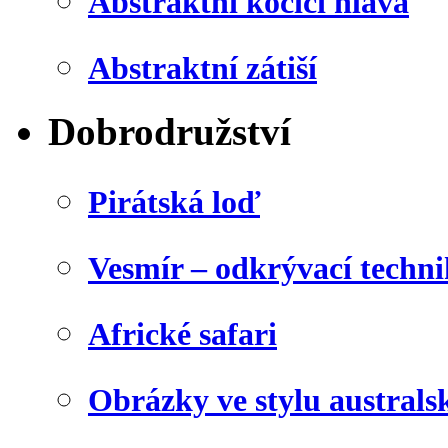
Abstraktní kočičí hlava
Abstraktní zátiší
Dobrodružství
Pirátská loď
Vesmír – odkrývací techn
Africké safari
Obrázky ve stylu australs