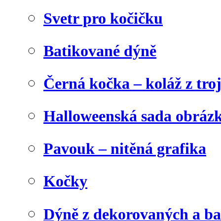
Svetr pro kočičku
Batikované dýně
Černá kočka – koláž z tro
Halloweenská sada obráz
Pavouk – nitěná grafika
Kočky
Dýně z dekorovaných a b