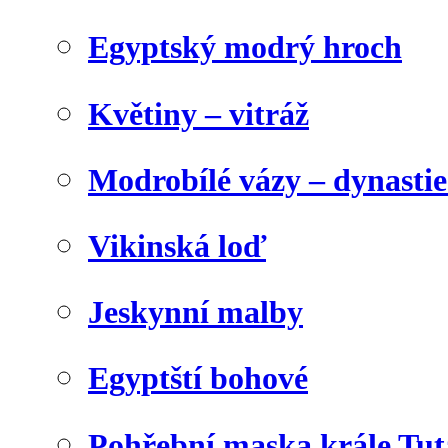
Egyptský modrý hroch
Květiny – vitráž
Modrobílé vázy – dynasti
Vikinská loď
Jeskynní malby
Egyptští bohové
Pohřební maska krále Tu