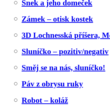
Šnek a jeho domeček
Zámek – otisk kostek
3D Lochnesská příšera, M
Sluníčko – pozitiv/negativ
Směj se na nás, sluníčko!
Páv z obrysu ruky
Robot – koláž