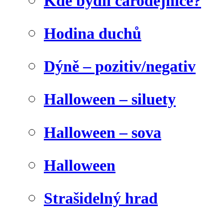
Kde bydlí čarodějnice?
Hodina duchů
Dýně – pozitiv/negativ
Halloween – siluety
Halloween – sova
Halloween
Strašidelný hrad