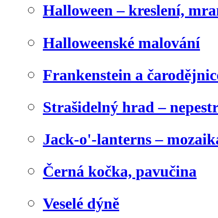
Halloween – kreslení, mr
Halloweenské malování
Frankenstein a čarodějnice
Strašidelný hrad – nepest
Jack-o'-lanterns – mozaik
Černá kočka, pavučina
Veselé dýně