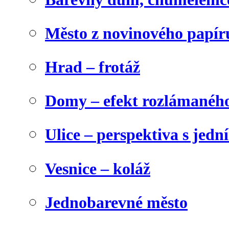
Město z novinového papír
Hrad – frotáž
Domy – efekt rozlámanéh
Ulice – perspektiva s jed
Vesnice – koláž
Jednobarevné město