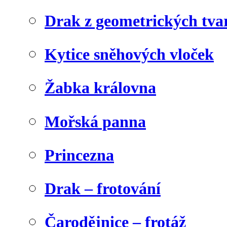
Drak z geometrických tva
Kytice sněhových vloček
Žabka královna
Mořská panna
Princezna
Drak – frotování
Čarodějnice – frotáž