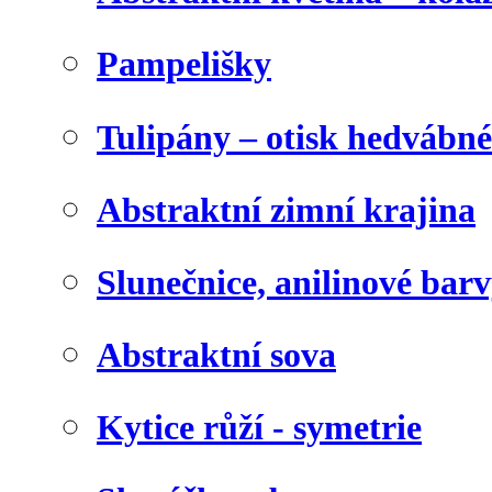
Pampelišky
Tulipány – otisk hedvábn
Abstraktní zimní krajina
Slunečnice, anilinové bar
Abstraktní sova
Kytice růží - symetrie