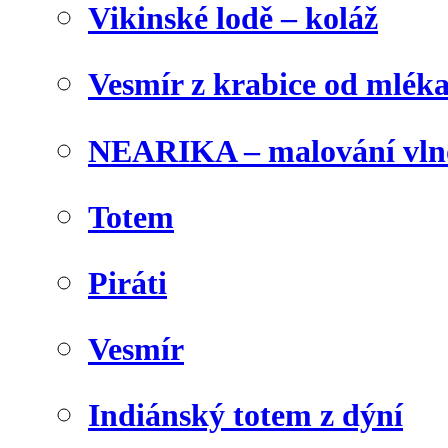
Vikinské lodě – koláž
Vesmír z krabice od mlék
NEARIKA – malování vln
Totem
Piráti
Vesmír
Indiánský totem z dýní