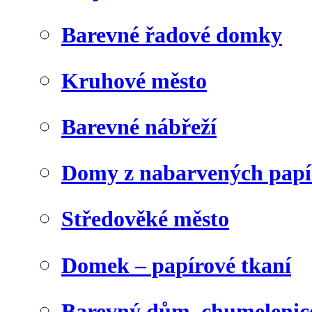
Barevné řadové domky
Kruhové město
Barevné nábřeží
Domy z nabarvených papí
Středověké město
Domek – papírové tkaní
Barevný dům, chumelenic