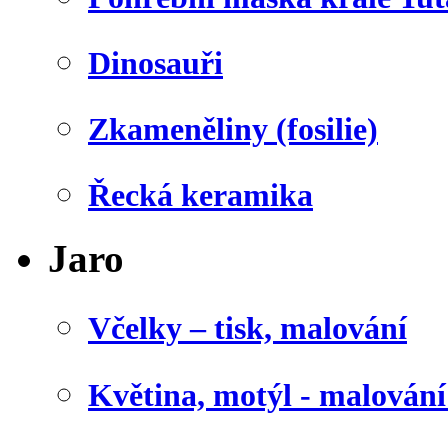
Dinosauři
Zkameněliny (fosilie)
Řecká keramika
Jaro
Včelky – tisk, malování
Květina, motýl - malován