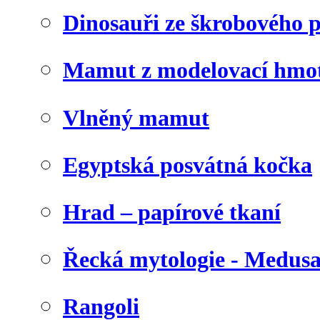
Dinosauři ze škrobového 
Mamut z modelovací hmo
Vlněný mamut
Egyptská posvátná kočka
Hrad – papírové tkaní
Řecká mytologie - Medus
Rangoli