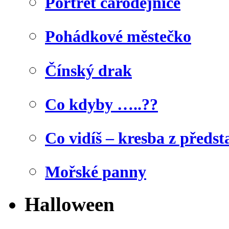
Portrét čarodějnice
Pohádkové městečko
Čínský drak
Co kdyby …..??
Co vidíš – kresba z předst
Mořské panny
Halloween