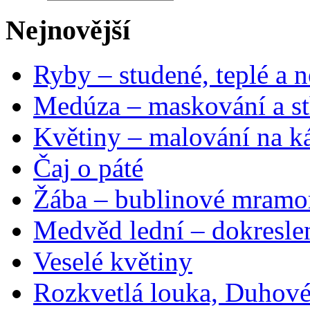
Nejnovější
Ryby – studené, teplé a n
Medúza – maskování a st
Květiny – malování na ká
Čaj o páté
Žába – bublinové mramo
Medvěd lední – dokresle
Veselé květiny
Rozkvetlá louka, Duhové