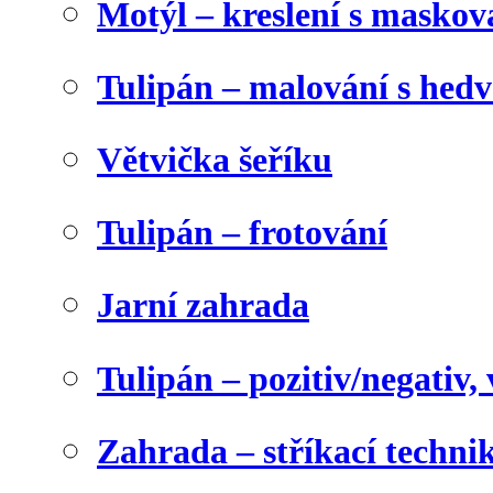
Motýl – kreslení s maskov
Tulipán – malování s he
Větvička šeříku
Tulipán – frotování
Jarní zahrada
Tulipán – pozitiv/negativ,
Zahrada – stříkací techni