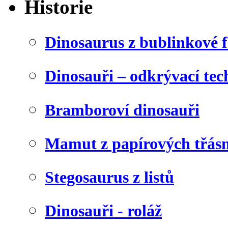
Historie
Dinosaurus z bublinkové f
Dinosauři – odkrývací tec
Bramboroví dinosauři
Mamut z papírových třásn
Stegosaurus z listů
Dinosauři - roláž