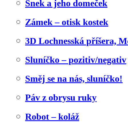
Šnek a jeho domeček
Zámek – otisk kostek
3D Lochnesská příšera, M
Sluníčko – pozitiv/negativ
Směj se na nás, sluníčko!
Páv z obrysu ruky
Robot – koláž