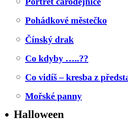
Portrét čarodějnice
Pohádkové městečko
Čínský drak
Co kdyby …..??
Co vidíš – kresba z předst
Mořské panny
Halloween