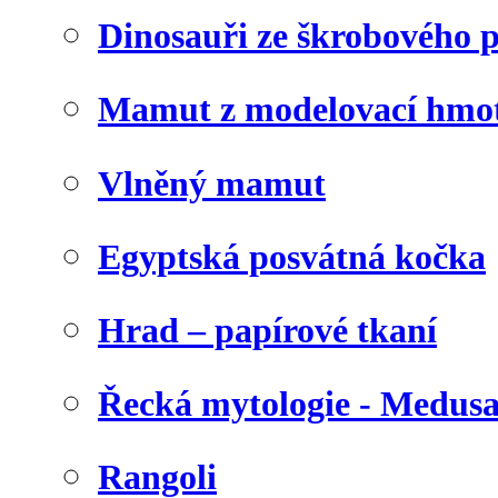
Dinosauři ze škrobového 
Mamut z modelovací hmo
Vlněný mamut
Egyptská posvátná kočka
Hrad – papírové tkaní
Řecká mytologie - Medus
Rangoli