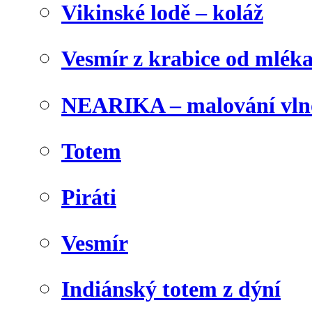
Vikinské lodě – koláž
Vesmír z krabice od mlék
NEARIKA – malování vln
Totem
Piráti
Vesmír
Indiánský totem z dýní