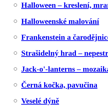
Halloween – kreslení, mr
Halloweenské malování
Frankenstein a čarodějnice
Strašidelný hrad – nepest
Jack-o'-lanterns – mozaik
Černá kočka, pavučina
Veselé dýně