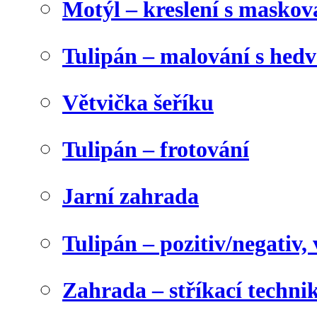
Motýl – kreslení s maskov
Tulipán – malování s he
Větvička šeříku
Tulipán – frotování
Jarní zahrada
Tulipán – pozitiv/negativ,
Zahrada – stříkací techni