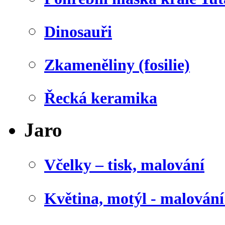
Dinosauři
Zkameněliny (fosilie)
Řecká keramika
Jaro
Včelky – tisk, malování
Květina, motýl - malován