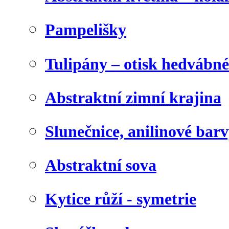
Pampelišky
Tulipány – otisk hedvábn
Abstraktní zimní krajina
Slunečnice, anilinové bar
Abstraktní sova
Kytice růží - symetrie