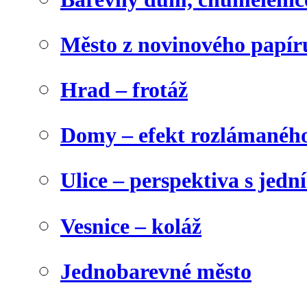
Město z novinového papír
Hrad – frotáž
Domy – efekt rozlámanéh
Ulice – perspektiva s jed
Vesnice – koláž
Jednobarevné město