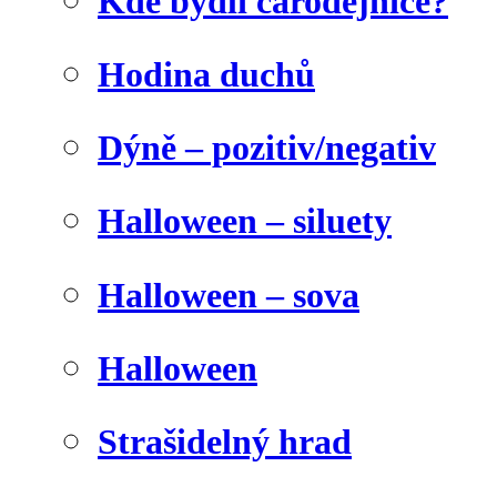
Kde bydlí čarodějnice?
Hodina duchů
Dýně – pozitiv/negativ
Halloween – siluety
Halloween – sova
Halloween
Strašidelný hrad