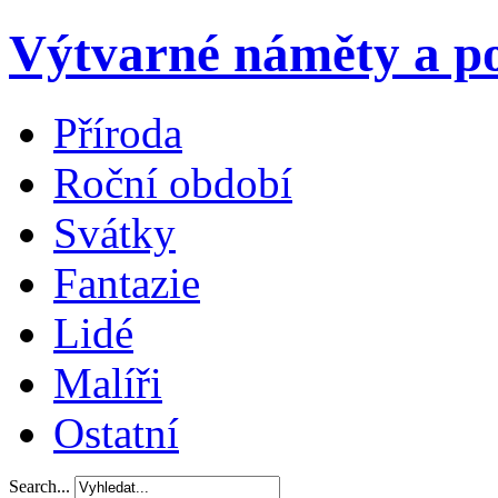
Výtvarné náměty a po
Příroda
Roční období
Svátky
Fantazie
Lidé
Malíři
Ostatní
Search...