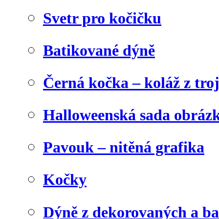
Svetr pro kočičku
Batikované dýně
Černá kočka – koláž z tro
Halloweenská sada obráz
Pavouk – nitěná grafika
Kočky
Dýně z dekorovaných a b