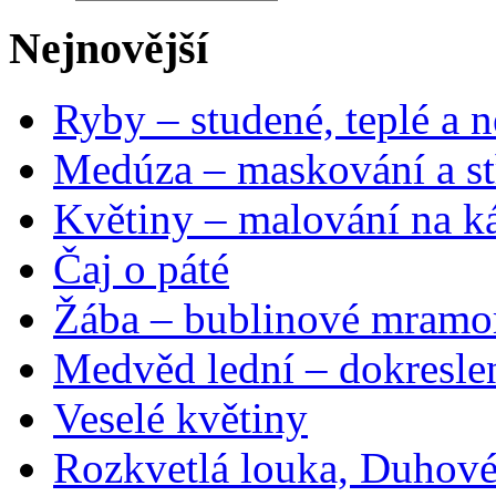
Nejnovější
Ryby – studené, teplé a n
Medúza – maskování a st
Květiny – malování na ká
Čaj o páté
Žába – bublinové mramo
Medvěd lední – dokresle
Veselé květiny
Rozkvetlá louka, Duhové