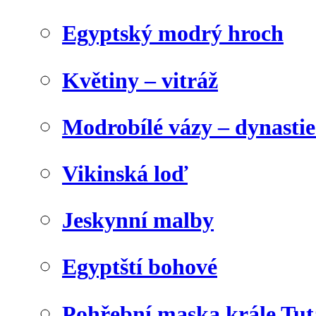
Egyptský modrý hroch
Květiny – vitráž
Modrobílé vázy – dynasti
Vikinská loď
Jeskynní malby
Egyptští bohové
Pohřební maska krále Tu