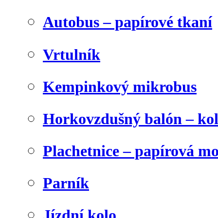
Autobus – papírové tkaní
Vrtulník
Kempinkový mikrobus
Horkovzdušný balón – ko
Plachetnice – papírová m
Parník
Jízdní kolo