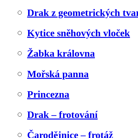
Drak z geometrických tva
Kytice sněhových vloček
Žabka královna
Mořská panna
Princezna
Drak – frotování
Čarodějnice – frotáž