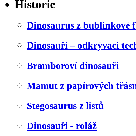
Historie
Dinosaurus z bublinkové f
Dinosauři – odkrývací tec
Bramboroví dinosauři
Mamut z papírových třásn
Stegosaurus z listů
Dinosauři - roláž