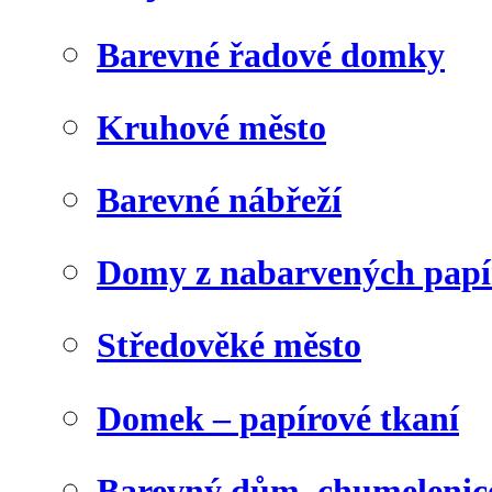
Barevné řadové domky
Kruhové město
Barevné nábřeží
Domy z nabarvených papí
Středověké město
Domek – papírové tkaní
Barevný dům, chumelenic