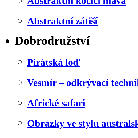
Abstraktní kočičí hlava
Abstraktní zátiší
Dobrodružství
Pirátská loď
Vesmír – odkrývací techn
Africké safari
Obrázky ve stylu australs