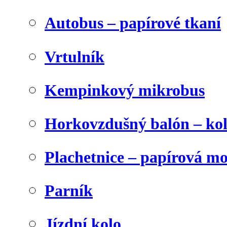
Autobus – papírové tkaní
Vrtulník
Kempinkový mikrobus
Horkovzdušný balón – ko
Plachetnice – papírová m
Parník
Jízdní kolo