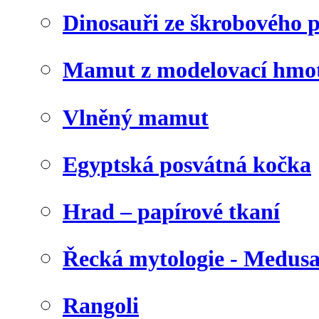
Dinosauři ze škrobového 
Mamut z modelovací hmo
Vlněný mamut
Egyptská posvátná kočka
Hrad – papírové tkaní
Řecká mytologie - Medus
Rangoli