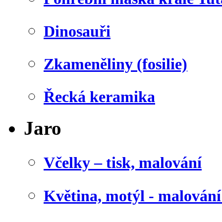
Dinosauři
Zkameněliny (fosilie)
Řecká keramika
Jaro
Včelky – tisk, malování
Květina, motýl - malován