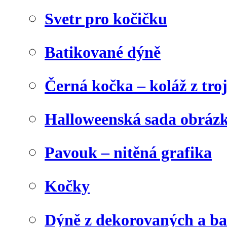
Svetr pro kočičku
Batikované dýně
Černá kočka – koláž z tro
Halloweenská sada obráz
Pavouk – nitěná grafika
Kočky
Dýně z dekorovaných a b