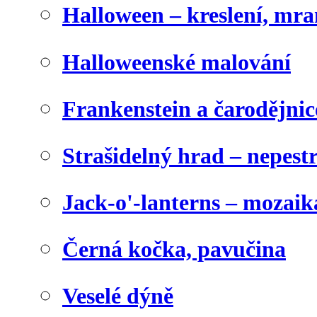
Halloween – kreslení, mr
Halloweenské malování
Frankenstein a čarodějnice
Strašidelný hrad – nepest
Jack-o'-lanterns – mozaik
Černá kočka, pavučina
Veselé dýně