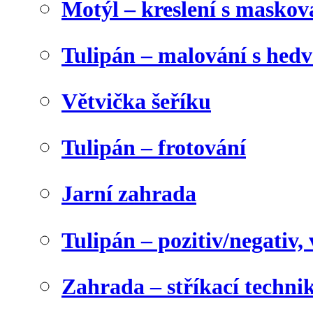
Motýl – kreslení s maskov
Tulipán – malování s he
Větvička šeříku
Tulipán – frotování
Jarní zahrada
Tulipán – pozitiv/negativ,
Zahrada – stříkací techni