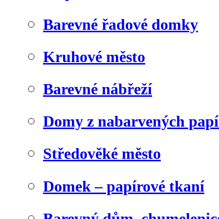
Barevné řadové domky
Kruhové město
Barevné nábřeží
Domy z nabarvených papí
Středověké město
Domek – papírové tkaní
Barevný dům, chumelenic