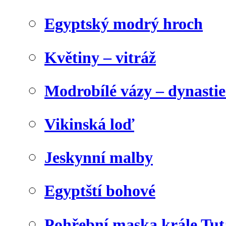
Egyptský modrý hroch
Květiny – vitráž
Modrobílé vázy – dynasti
Vikinská loď
Jeskynní malby
Egyptští bohové
Pohřební maska krále Tu