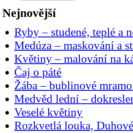
Nejnovější
Ryby – studené, teplé a n
Medúza – maskování a st
Květiny – malování na ká
Čaj o páté
Žába – bublinové mramo
Medvěd lední – dokresle
Veselé květiny
Rozkvetlá louka, Duhové