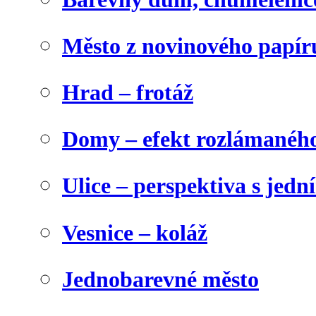
Město z novinového papír
Hrad – frotáž
Domy – efekt rozlámanéh
Ulice – perspektiva s jed
Vesnice – koláž
Jednobarevné město