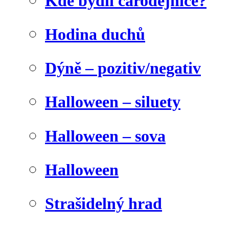
Kde bydlí čarodějnice?
Hodina duchů
Dýně – pozitiv/negativ
Halloween – siluety
Halloween – sova
Halloween
Strašidelný hrad