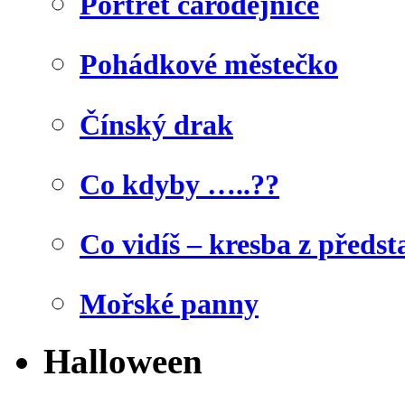
Portrét čarodějnice
Pohádkové městečko
Čínský drak
Co kdyby …..??
Co vidíš – kresba z předst
Mořské panny
Halloween