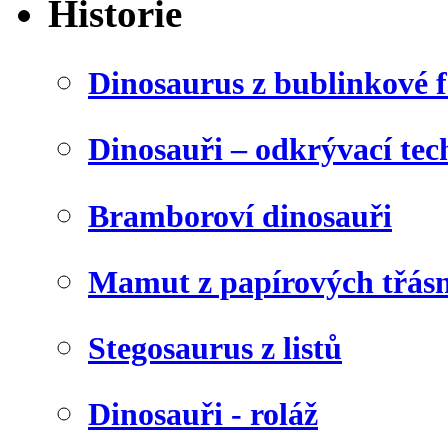
Historie
Dinosaurus z bublinkové f
Dinosauři – odkrývací tec
Bramboroví dinosauři
Mamut z papírových třásn
Stegosaurus z listů
Dinosauři - roláž