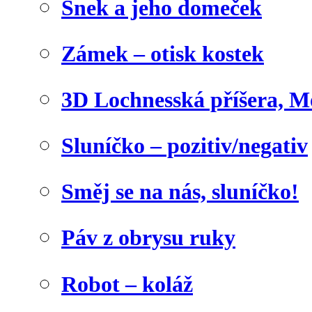
Šnek a jeho domeček
Zámek – otisk kostek
3D Lochnesská příšera, M
Sluníčko – pozitiv/negativ
Směj se na nás, sluníčko!
Páv z obrysu ruky
Robot – koláž