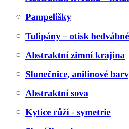
Pampelišky
Tulipány – otisk hedvábn
Abstraktní zimní krajina
Slunečnice, anilinové bar
Abstraktní sova
Kytice růží - symetrie