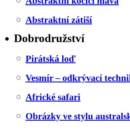
Abstraktní kočičí hlava
Abstraktní zátiší
Dobrodružství
Pirátská loď
Vesmír – odkrývací techn
Africké safari
Obrázky ve stylu australs