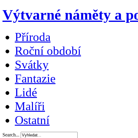
Výtvarné náměty a po
Příroda
Roční období
Svátky
Fantazie
Lidé
Malíři
Ostatní
Search...