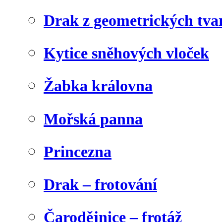
Drak z geometrických tva
Kytice sněhových vloček
Žabka královna
Mořská panna
Princezna
Drak – frotování
Čarodějnice – frotáž