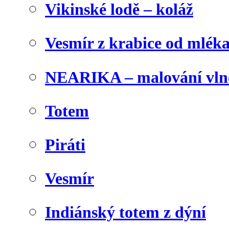
Vikinské lodě – koláž
Vesmír z krabice od mlék
NEARIKA – malování vln
Totem
Piráti
Vesmír
Indiánský totem z dýní