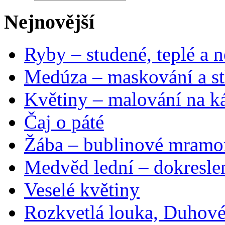
Nejnovější
Ryby – studené, teplé a n
Medúza – maskování a st
Květiny – malování na ká
Čaj o páté
Žába – bublinové mramo
Medvěd lední – dokresle
Veselé květiny
Rozkvetlá louka, Duhové