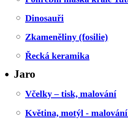
Dinosauři
Zkameněliny (fosilie)
Řecká keramika
Jaro
Včelky – tisk, malování
Květina, motýl - malován