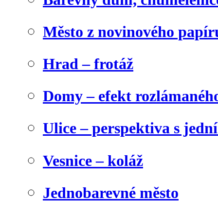
Město z novinového papír
Hrad – frotáž
Domy – efekt rozlámanéh
Ulice – perspektiva s jed
Vesnice – koláž
Jednobarevné město