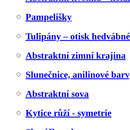
Pampelišky
Tulipány – otisk hedvábn
Abstraktní zimní krajina
Slunečnice, anilinové bar
Abstraktní sova
Kytice růží - symetrie