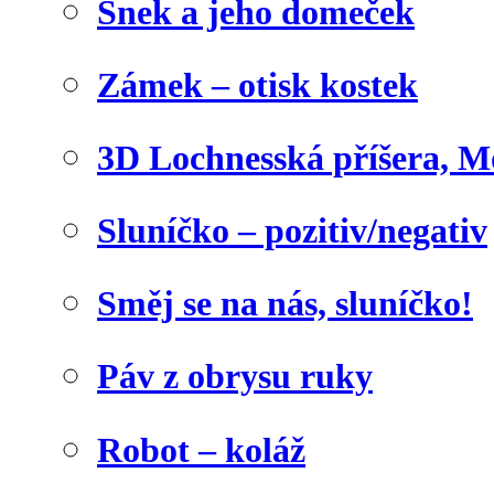
Šnek a jeho domeček
Zámek – otisk kostek
3D Lochnesská příšera, M
Sluníčko – pozitiv/negativ
Směj se na nás, sluníčko!
Páv z obrysu ruky
Robot – koláž