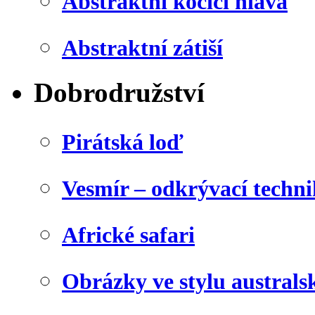
Abstraktní kočičí hlava
Abstraktní zátiší
Dobrodružství
Pirátská loď
Vesmír – odkrývací techn
Africké safari
Obrázky ve stylu australs