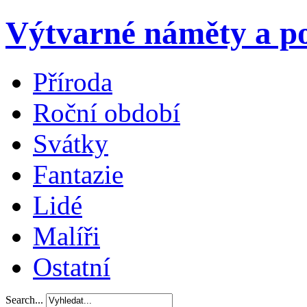
Výtvarné náměty a po
Příroda
Roční období
Svátky
Fantazie
Lidé
Malíři
Ostatní
Search...