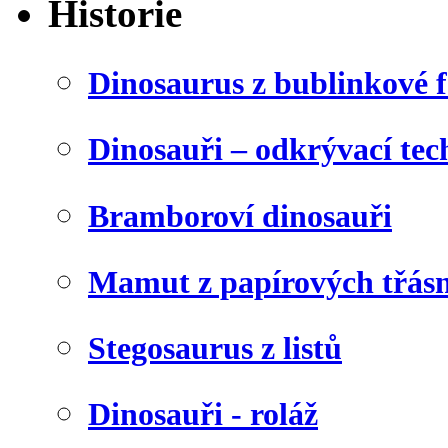
Historie
Dinosaurus z bublinkové f
Dinosauři – odkrývací tec
Bramboroví dinosauři
Mamut z papírových třásn
Stegosaurus z listů
Dinosauři - roláž