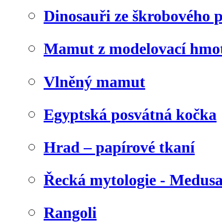
Dinosauři ze škrobového 
Mamut z modelovací hmo
Vlněný mamut
Egyptská posvátná kočka
Hrad – papírové tkaní
Řecká mytologie - Medus
Rangoli