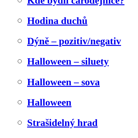
Kde bydlí čarodějnice?
Hodina duchů
Dýně – pozitiv/negativ
Halloween – siluety
Halloween – sova
Halloween
Strašidelný hrad