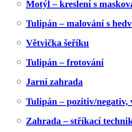
Motýl – kreslení s maskov
Tulipán – malování s he
Větvička šeříku
Tulipán – frotování
Jarní zahrada
Tulipán – pozitiv/negativ,
Zahrada – stříkací techni