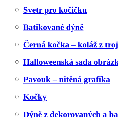
Svetr pro kočičku
Batikované dýně
Černá kočka – koláž z tro
Halloweenská sada obráz
Pavouk – nitěná grafika
Kočky
Dýně z dekorovaných a b