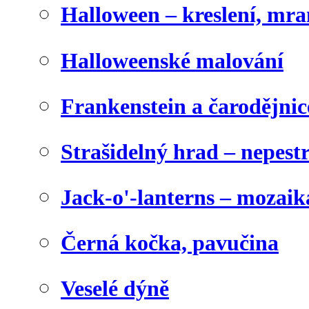
Halloween – kreslení, mr
Halloweenské malování
Frankenstein a čarodějnice
Strašidelný hrad – nepest
Jack-o'-lanterns – mozaik
Černá kočka, pavučina
Veselé dýně