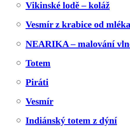
Vikinské lodě – koláž
Vesmír z krabice od mlék
NEARIKA – malování vln
Totem
Piráti
Vesmír
Indiánský totem z dýní