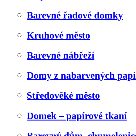
Barevné řadové domky
Kruhové město
Barevné nábřeží
Domy z nabarvených papí
Středověké město
Domek – papírové tkaní
Barevný dům, chumelenic