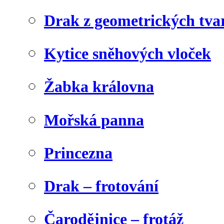
Drak z geometrických tva
Kytice sněhových vloček
Žabka královna
Mořská panna
Princezna
Drak – frotování
Čarodějnice – frotáž