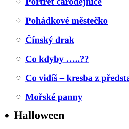
Portrét čarodějnice
Pohádkové městečko
Čínský drak
Co kdyby …..??
Co vidíš – kresba z předst
Mořské panny
Halloween