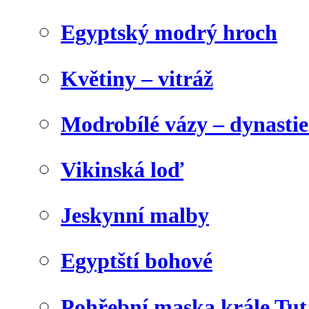
Egyptský modrý hroch
Květiny – vitráž
Modrobílé vázy – dynasti
Vikinská loď
Jeskynní malby
Egyptští bohové
Pohřební maska krále Tu