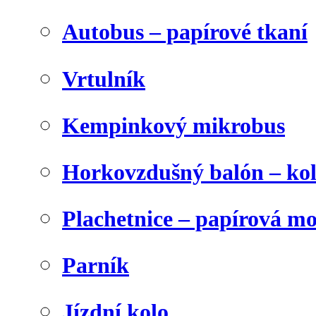
Autobus – papírové tkaní
Vrtulník
Kempinkový mikrobus
Horkovzdušný balón – ko
Plachetnice – papírová m
Parník
Jízdní kolo