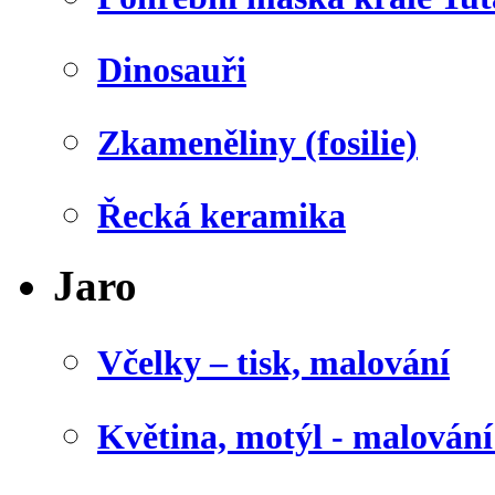
Dinosauři
Zkameněliny (fosilie)
Řecká keramika
Jaro
Včelky – tisk, malování
Květina, motýl - malován