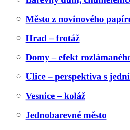
Město z novinového papír
Hrad – frotáž
Domy – efekt rozlámanéh
Ulice – perspektiva s jed
Vesnice – koláž
Jednobarevné město