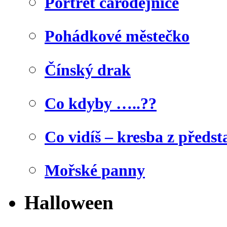
Portrét čarodějnice
Pohádkové městečko
Čínský drak
Co kdyby …..??
Co vidíš – kresba z předst
Mořské panny
Halloween