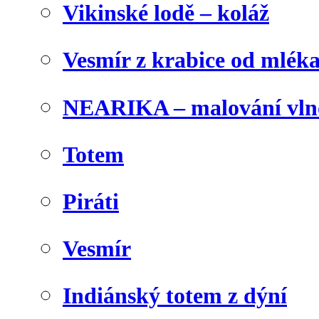
Vikinské lodě – koláž
Vesmír z krabice od mlék
NEARIKA – malování vln
Totem
Piráti
Vesmír
Indiánský totem z dýní