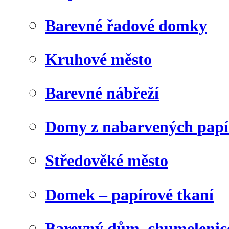
Barevné řadové domky
Kruhové město
Barevné nábřeží
Domy z nabarvených papí
Středověké město
Domek – papírové tkaní
Barevný dům, chumelenic