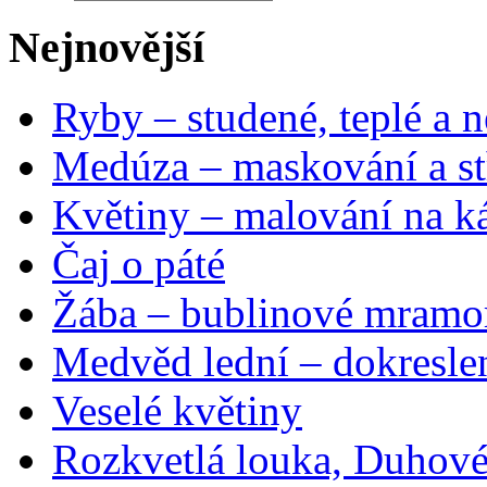
Nejnovější
Ryby – studené, teplé a n
Medúza – maskování a st
Květiny – malování na ká
Čaj o páté
Žába – bublinové mramo
Medvěd lední – dokresle
Veselé květiny
Rozkvetlá louka, Duhové