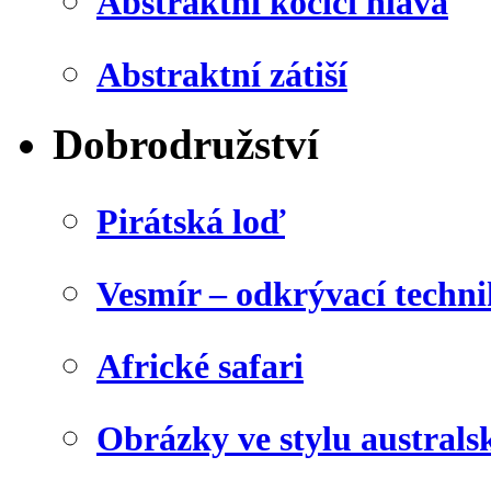
Abstraktní kočičí hlava
Abstraktní zátiší
Dobrodružství
Pirátská loď
Vesmír – odkrývací techn
Africké safari
Obrázky ve stylu australs