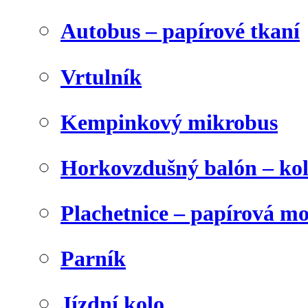
Autobus – papírové tkaní
Vrtulník
Kempinkový mikrobus
Horkovzdušný balón – ko
Plachetnice – papírová m
Parník
Jízdní kolo