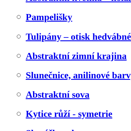
Pampelišky
Tulipány – otisk hedvábn
Abstraktní zimní krajina
Slunečnice, anilinové bar
Abstraktní sova
Kytice růží - symetrie