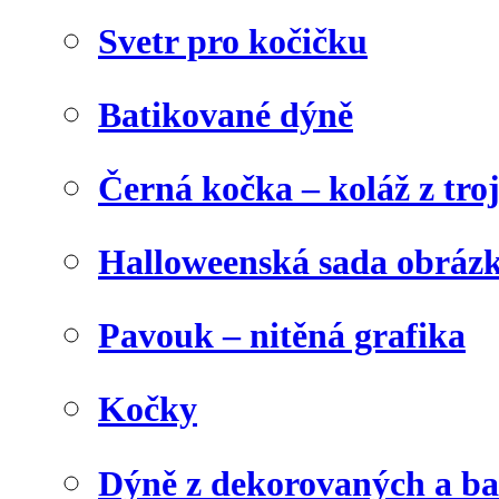
Svetr pro kočičku
Batikované dýně
Černá kočka – koláž z tro
Halloweenská sada obráz
Pavouk – nitěná grafika
Kočky
Dýně z dekorovaných a b