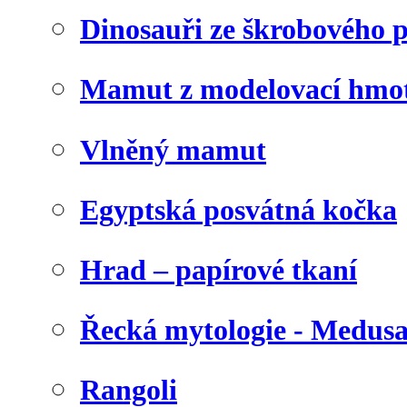
Dinosauři ze škrobového 
Mamut z modelovací hmo
Vlněný mamut
Egyptská posvátná kočka
Hrad – papírové tkaní
Řecká mytologie - Medus
Rangoli