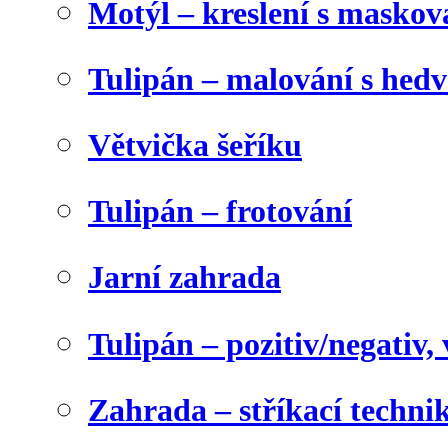
Motýl – kreslení s maskov
Tulipán – malování s he
Větvička šeříku
Tulipán – frotování
Jarní zahrada
Tulipán – pozitiv/negativ,
Zahrada – stříkací techni