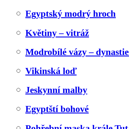
Egyptský modrý hroch
Květiny – vitráž
Modrobílé vázy – dynasti
Vikinská loď
Jeskynní malby
Egyptští bohové
Pohřební maska krále Tu