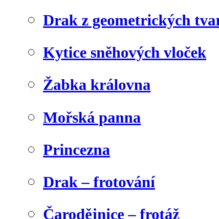
Drak z geometrických tva
Kytice sněhových vloček
Žabka královna
Mořská panna
Princezna
Drak – frotování
Čarodějnice – frotáž