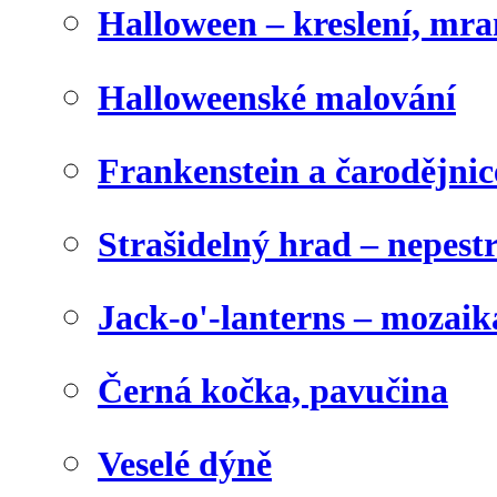
Halloween – kreslení, mr
Halloweenské malování
Frankenstein a čarodějnice
Strašidelný hrad – nepest
Jack-o'-lanterns – mozaik
Černá kočka, pavučina
Veselé dýně