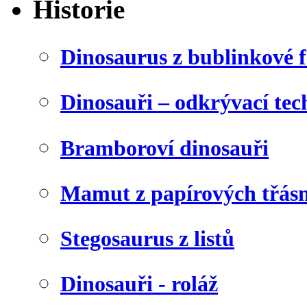
Historie
Dinosaurus z bublinkové f
Dinosauři – odkrývací tec
Bramboroví dinosauři
Mamut z papírových třásn
Stegosaurus z listů
Dinosauři - roláž