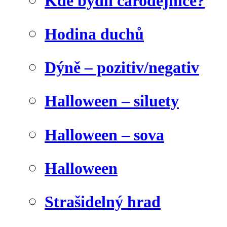
Kde bydlí čarodějnice?
Hodina duchů
Dýně – pozitiv/negativ
Halloween – siluety
Halloween – sova
Halloween
Strašidelný hrad