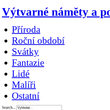
Výtvarné náměty a po
Příroda
Roční období
Svátky
Fantazie
Lidé
Malíři
Ostatní
Search...