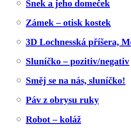
Šnek a jeho domeček
Zámek – otisk kostek
3D Lochnesská příšera, M
Sluníčko – pozitiv/negativ
Směj se na nás, sluníčko!
Páv z obrysu ruky
Robot – koláž