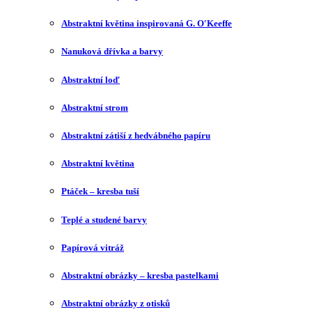
Abstraktní květina inspirovaná G. O′Keeffe
Nanuková dřívka a barvy
Abstraktní loď
Abstraktní strom
Abstraktní zátiší z hedvábného papíru
Abstraktní květina
Ptáček – kresba tuší
Teplé a studené barvy
Papírová vitráž
Abstraktní obrázky – kresba pastelkami
Abstraktní obrázky z otisků