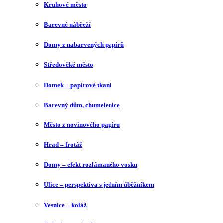
Kruhové město
Barevné nábřeží
Domy z nabarvených papírů
Středověké město
Domek – papírové tkaní
Barevný dům, chumelenice
Město z novinového papíru
Hrad – frotáž
Domy – efekt rozlámaného vosku
Ulice – perspektiva s jedním úběžníkem
Vesnice – koláž