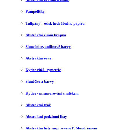
Pampelišky
Tulipány – otisk hedvábného papíru
Abstraktní zimní krajina
Slunečnice, anilinové barvy
Abstraktní sova
Kytice růží - symetrie
Slunéčko a barvy
Kytice - mramorování s mlékem
Abstraktní tvář
Abstraktní podzimní listy
Abstraktní listy inspirované P. Mondrianem