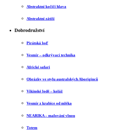
Abstraktní kočičí hlava
Abstraktní zátiší
Dobrodružství
Pirátská loď
Vesmír – odkrývací technika
Africké safari
Obrázky ve stylu australských Aboriginců
Vikinské lodě – koláž
Vesmír z krabice od mléka
NEARIKA – malování vlnou
Totem