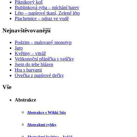
Piknikový koš
Bublinková ryba – míchání barev
Léto – papírové tkaní, Zelené léto
Plachetnice – odraz ve vodě
Nejnavštěvovanější
Podzim – malovaný monotyp
Jaro
Květiny – vitráž
Velikonoční přáníčka s vajíčky
Jsem do tebe blázen
Hra s barvami
Ovečka z papírové dečky
Vše
Abstrakce
Abstrakce s Wikki Stix
Abstraktní rybky
Abstraktní květina – koláž