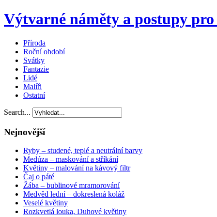
Výtvarné náměty a postupy pro 
Příroda
Roční období
Svátky
Fantazie
Lidé
Malíři
Ostatní
Search...
Nejnovější
Ryby – studené, teplé a neutrální barvy
Medúza – maskování a stříkání
Květiny – malování na kávový filtr
Čaj o páté
Žába – bublinové mramorování
Medvěd lední – dokreslená koláž
Veselé květiny
Rozkvetlá louka, Duhové květiny