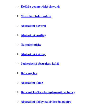
Koláž z geometrických tvarů
Mozaika - tisk z koláže
Abstraktní akvarel
Abstraktní rostliny
Náhodné otisky
Abstraktní květiny
Jednoduchá abstraktní koláž
Barevný lev
Abstraktní koláž
Barevná kočka – komplementární barvy
Abstraktní kočky na křídovém papíru