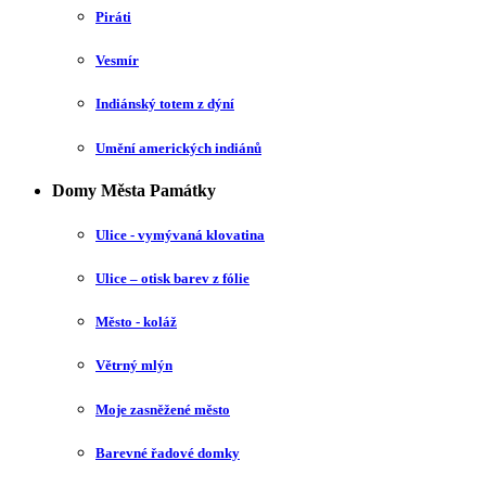
Piráti
Vesmír
Indiánský totem z dýní
Umění amerických indiánů
Domy Města Památky
Ulice - vymývaná klovatina
Ulice – otisk barev z fólie
Město - koláž
Větrný mlýn
Moje zasněžené město
Barevné řadové domky