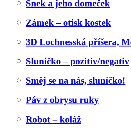
Šnek a jeho domeček
Zámek – otisk kostek
3D Lochnesská příšera, M
Sluníčko – pozitiv/negativ
Směj se na nás, sluníčko!
Páv z obrysu ruky
Robot – koláž