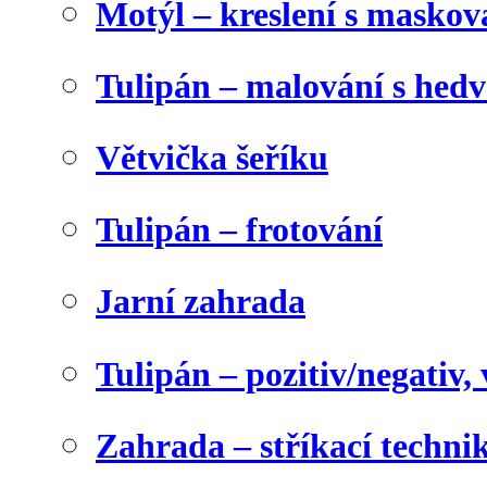
Motýl – kreslení s maskov
Tulipán – malování s he
Větvička šeříku
Tulipán – frotování
Jarní zahrada
Tulipán – pozitiv/negativ,
Zahrada – stříkací techni