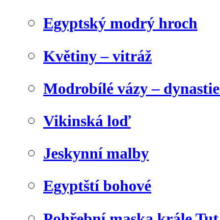
Egyptský modrý hroch
Květiny – vitráž
Modrobílé vázy – dynasti
Vikinská loď
Jeskynní malby
Egyptští bohové
Pohřební maska krále Tu