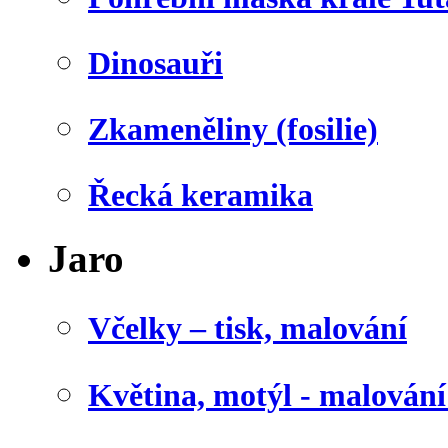
Dinosauři
Zkameněliny (fosilie)
Řecká keramika
Jaro
Včelky – tisk, malování
Květina, motýl - malován