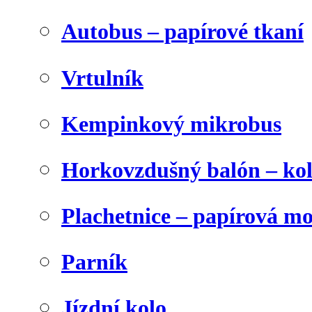
Autobus – papírové tkaní
Vrtulník
Kempinkový mikrobus
Horkovzdušný balón – ko
Plachetnice – papírová m
Parník
Jízdní kolo