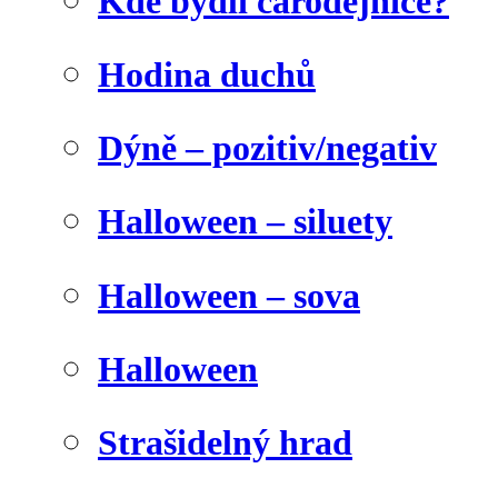
Kde bydlí čarodějnice?
Hodina duchů
Dýně – pozitiv/negativ
Halloween – siluety
Halloween – sova
Halloween
Strašidelný hrad