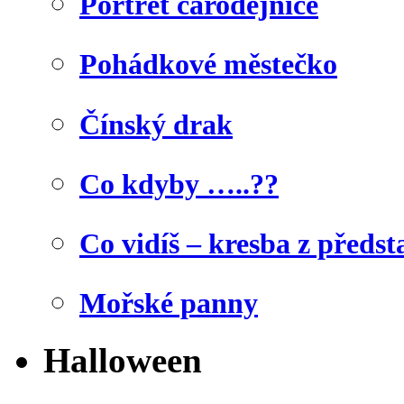
Portrét čarodějnice
Pohádkové městečko
Čínský drak
Co kdyby …..??
Co vidíš – kresba z předst
Mořské panny
Halloween