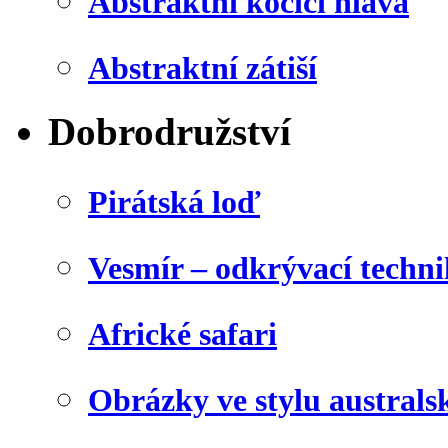
Abstraktní kočičí hlava
Abstraktní zátiší
Dobrodružství
Pirátská loď
Vesmír – odkrývací techn
Africké safari
Obrázky ve stylu australs