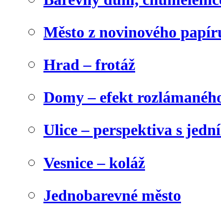
Město z novinového papír
Hrad – frotáž
Domy – efekt rozlámanéh
Ulice – perspektiva s jed
Vesnice – koláž
Jednobarevné město