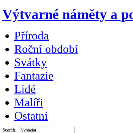
Výtvarné náměty a po
Příroda
Roční období
Svátky
Fantazie
Lidé
Malíři
Ostatní
Search...