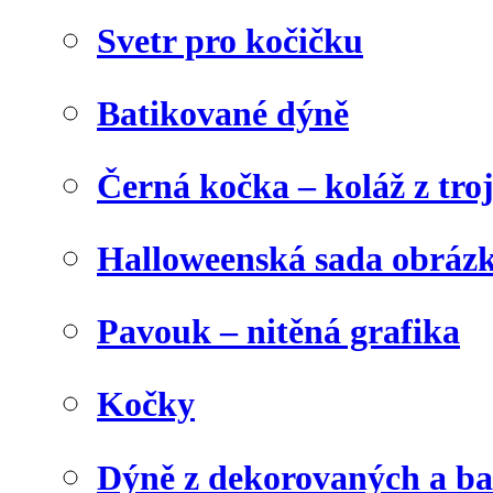
Svetr pro kočičku
Batikované dýně
Černá kočka – koláž z tro
Halloweenská sada obráz
Pavouk – nitěná grafika
Kočky
Dýně z dekorovaných a b