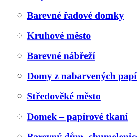
Barevné řadové domky
Kruhové město
Barevné nábřeží
Domy z nabarvených papí
Středověké město
Domek – papírové tkaní
Barevný dům, chumelenic