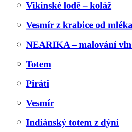
Vikinské lodě – koláž
Vesmír z krabice od mlék
NEARIKA – malování vln
Totem
Piráti
Vesmír
Indiánský totem z dýní