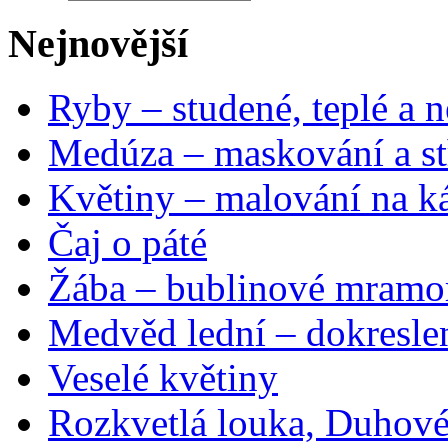
Nejnovější
Ryby – studené, teplé a n
Medúza – maskování a st
Květiny – malování na ká
Čaj o páté
Žába – bublinové mramo
Medvěd lední – dokresle
Veselé květiny
Rozkvetlá louka, Duhové