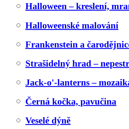
Halloween – kreslení, mr
Halloweenské malování
Frankenstein a čarodějnice
Strašidelný hrad – nepest
Jack-o'-lanterns – mozaik
Černá kočka, pavučina
Veselé dýně