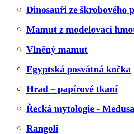
Dinosauři ze škrobového 
Mamut z modelovací hmo
Vlněný mamut
Egyptská posvátná kočka
Hrad – papírové tkaní
Řecká mytologie - Medus
Rangoli