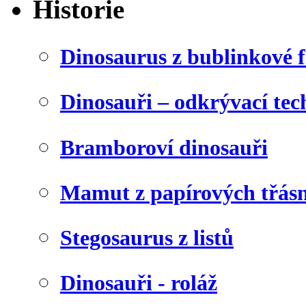
Historie
Dinosaurus z bublinkové f
Dinosauři – odkrývací tec
Bramboroví dinosauři
Mamut z papírových třásn
Stegosaurus z listů
Dinosauři - roláž