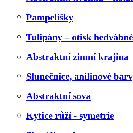
Pampelišky
Tulipány – otisk hedvábn
Abstraktní zimní krajina
Slunečnice, anilinové bar
Abstraktní sova
Kytice růží - symetrie