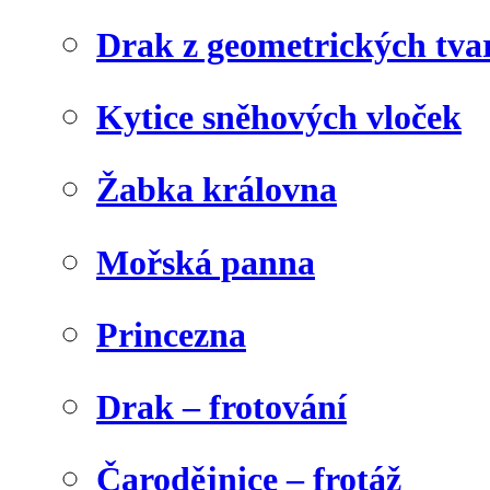
Drak z geometrických tva
Kytice sněhových vloček
Žabka královna
Mořská panna
Princezna
Drak – frotování
Čarodějnice – frotáž