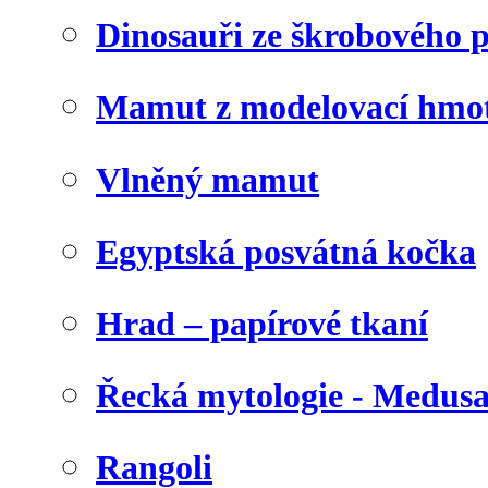
Dinosauři ze škrobového 
Mamut z modelovací hmo
Vlněný mamut
Egyptská posvátná kočka
Hrad – papírové tkaní
Řecká mytologie - Medus
Rangoli