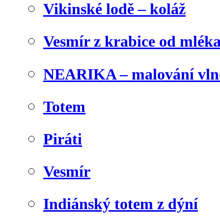
Vikinské lodě – koláž
Vesmír z krabice od mlék
NEARIKA – malování vln
Totem
Piráti
Vesmír
Indiánský totem z dýní