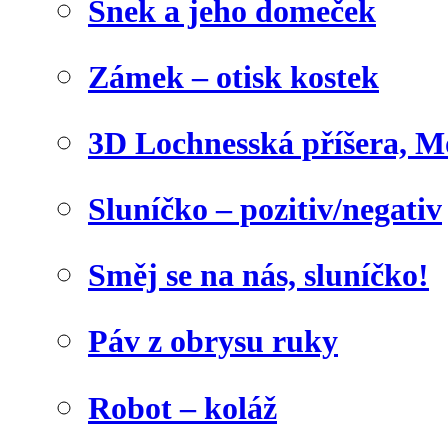
Šnek a jeho domeček
Zámek – otisk kostek
3D Lochnesská příšera, M
Sluníčko – pozitiv/negativ
Směj se na nás, sluníčko!
Páv z obrysu ruky
Robot – koláž