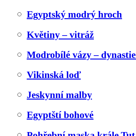
Egyptský modrý hroch
Květiny – vitráž
Modrobílé vázy – dynasti
Vikinská loď
Jeskynní malby
Egyptští bohové
Pohřební maska krále Tu