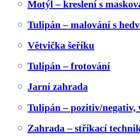
Motýl – kreslení s maskov
Tulipán – malování s he
Větvička šeříku
Tulipán – frotování
Jarní zahrada
Tulipán – pozitiv/negativ,
Zahrada – stříkací techni