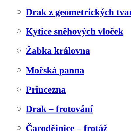
Drak z geometrických tva
Kytice sněhových vloček
Žabka královna
Mořská panna
Princezna
Drak – frotování
Čarodějnice – frotáž