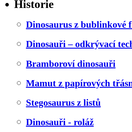
Historie
Dinosaurus z bublinkové f
Dinosauři – odkrývací tec
Bramboroví dinosauři
Mamut z papírových třásn
Stegosaurus z listů
Dinosauři - roláž