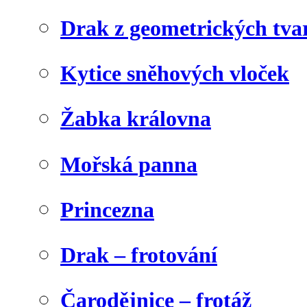
Drak z geometrických tva
Kytice sněhových vloček
Žabka královna
Mořská panna
Princezna
Drak – frotování
Čarodějnice – frotáž