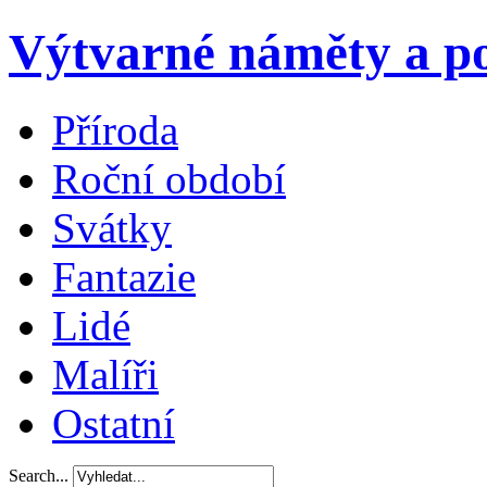
Výtvarné náměty a po
Příroda
Roční období
Svátky
Fantazie
Lidé
Malíři
Ostatní
Search...