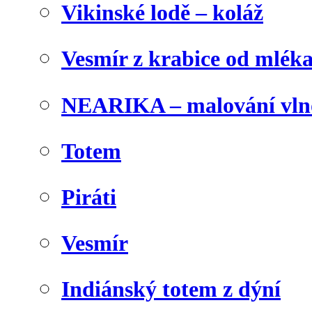
Vikinské lodě – koláž
Vesmír z krabice od mlék
NEARIKA – malování vln
Totem
Piráti
Vesmír
Indiánský totem z dýní