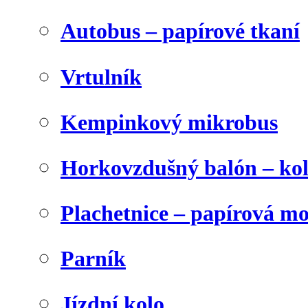
Autobus – papírové tkaní
Vrtulník
Kempinkový mikrobus
Horkovzdušný balón – ko
Plachetnice – papírová m
Parník
Jízdní kolo