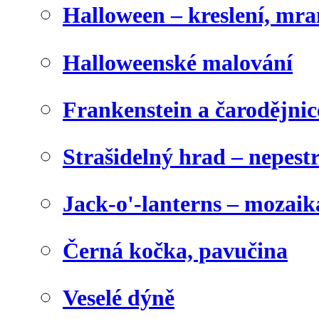
Halloween – kreslení, mr
Halloweenské malování
Frankenstein a čarodějnice
Strašidelný hrad – nepest
Jack-o'-lanterns – mozaik
Černá kočka, pavučina
Veselé dýně