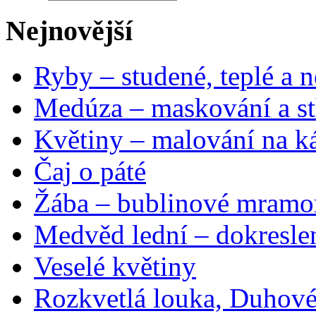
Nejnovější
Ryby – studené, teplé a n
Medúza – maskování a st
Květiny – malování na ká
Čaj o páté
Žába – bublinové mramo
Medvěd lední – dokresle
Veselé květiny
Rozkvetlá louka, Duhové