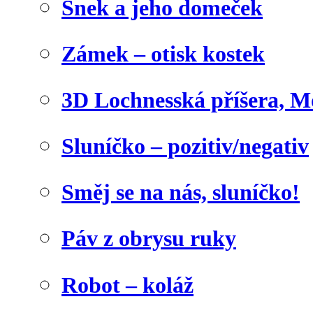
Šnek a jeho domeček
Zámek – otisk kostek
3D Lochnesská příšera, M
Sluníčko – pozitiv/negativ
Směj se na nás, sluníčko!
Páv z obrysu ruky
Robot – koláž