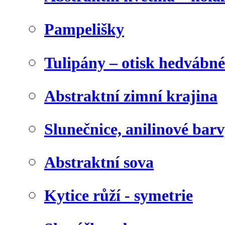
Pampelišky
Tulipány – otisk hedvábn
Abstraktní zimní krajina
Slunečnice, anilinové bar
Abstraktní sova
Kytice růží - symetrie