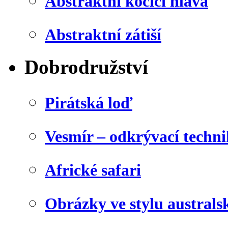
Abstraktní kočičí hlava
Abstraktní zátiší
Dobrodružství
Pirátská loď
Vesmír – odkrývací techn
Africké safari
Obrázky ve stylu australs