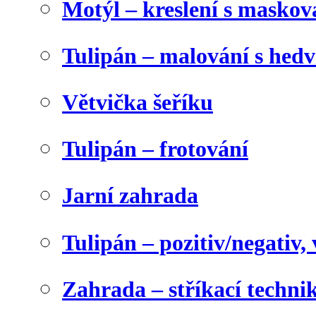
Motýl – kreslení s maskov
Tulipán – malování s he
Větvička šeříku
Tulipán – frotování
Jarní zahrada
Tulipán – pozitiv/negativ,
Zahrada – stříkací techni