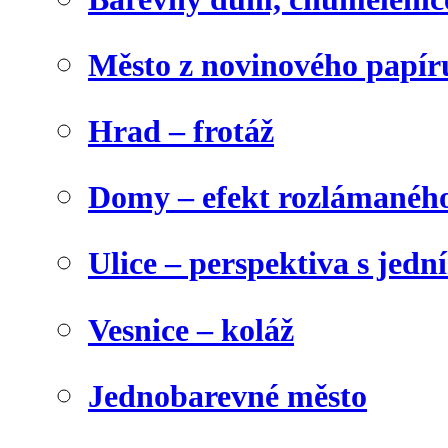
Město z novinového papír
Hrad – frotáž
Domy – efekt rozlámanéh
Ulice – perspektiva s jed
Vesnice – koláž
Jednobarevné město