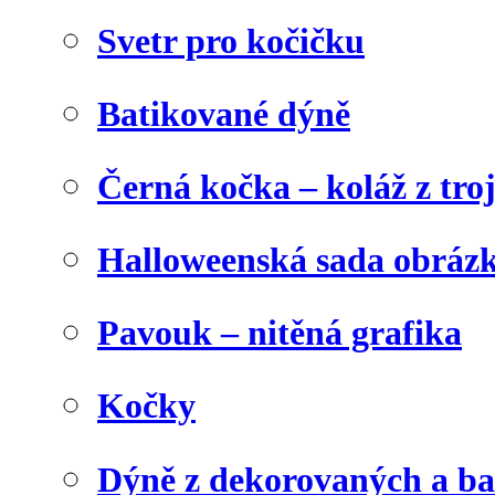
Svetr pro kočičku
Batikované dýně
Černá kočka – koláž z tro
Halloweenská sada obráz
Pavouk – nitěná grafika
Kočky
Dýně z dekorovaných a b