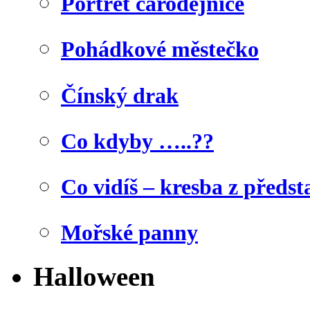
Portrét čarodějnice
Pohádkové městečko
Čínský drak
Co kdyby …..??
Co vidíš – kresba z předst
Mořské panny
Halloween