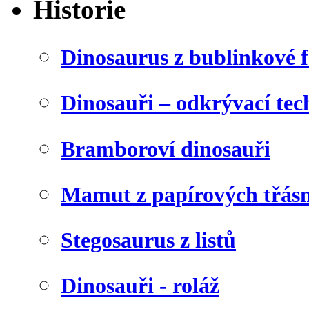
Historie
Dinosaurus z bublinkové f
Dinosauři – odkrývací tec
Bramboroví dinosauři
Mamut z papírových třásn
Stegosaurus z listů
Dinosauři - roláž