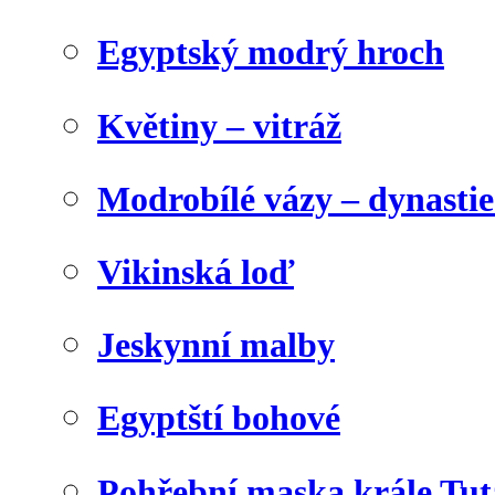
Egyptský modrý hroch
Květiny – vitráž
Modrobílé vázy – dynasti
Vikinská loď
Jeskynní malby
Egyptští bohové
Pohřební maska krále Tu