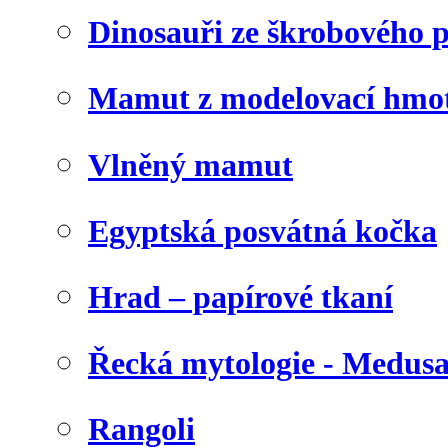
Dinosauři ze škrobového 
Mamut z modelovací hmo
Vlněný mamut
Egyptská posvátná kočka
Hrad – papírové tkaní
Řecká mytologie - Medus
Rangoli