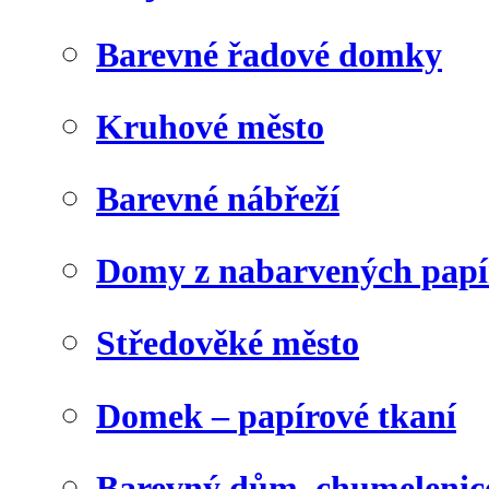
Barevné řadové domky
Kruhové město
Barevné nábřeží
Domy z nabarvených papí
Středověké město
Domek – papírové tkaní
Barevný dům, chumelenic