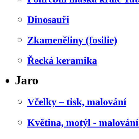
Dinosauři
Zkameněliny (fosilie)
Řecká keramika
Jaro
Včelky – tisk, malování
Květina, motýl - malován