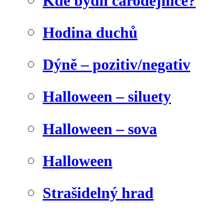
Kde bydlí čarodějnice?
Hodina duchů
Dýně – pozitiv/negativ
Halloween – siluety
Halloween – sova
Halloween
Strašidelný hrad