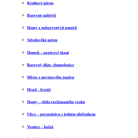
Kruhové město
Barevné nábřeží
Domy z nabarvených papírů
Středověké město
Domek – papírové tkaní
Barevný dům, chumelenice
Město z novinového papíru
Hrad – frotáž
Domy – efekt rozlámaného vosku
Ulice – perspektiva s jedním úběžníkem
Vesnice – koláž