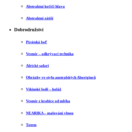
Abstraktní kočičí hlava
Abstraktní zátiší
Dobrodružství
Pirátská loď
Vesmír – odkrývací technika
Africké safari
Obrázky ve stylu australských Aboriginců
Vikinské lodě – koláž
Vesmír z krabice od mléka
NEARIKA – malování vlnou
Totem