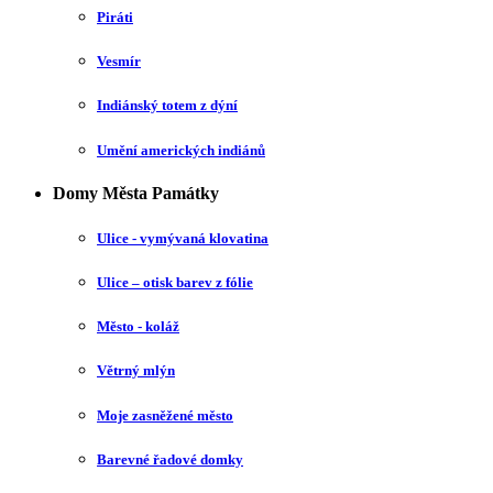
Piráti
Vesmír
Indiánský totem z dýní
Umění amerických indiánů
Domy Města Památky
Ulice - vymývaná klovatina
Ulice – otisk barev z fólie
Město - koláž
Větrný mlýn
Moje zasněžené město
Barevné řadové domky