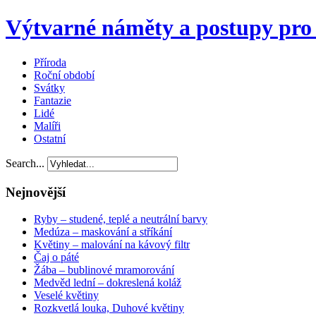
Výtvarné náměty a postupy pro 
Příroda
Roční období
Svátky
Fantazie
Lidé
Malíři
Ostatní
Search...
Nejnovější
Ryby – studené, teplé a neutrální barvy
Medúza – maskování a stříkání
Květiny – malování na kávový filtr
Čaj o páté
Žába – bublinové mramorování
Medvěd lední – dokreslená koláž
Veselé květiny
Rozkvetlá louka, Duhové květiny