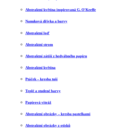
Abstraktní květina inspirovaná G. O′Keeffe
Nanuková dřívka a barvy
Abstraktní loď
Abstraktní strom
Abstraktní zátiší z hedvábného papíru
Abstraktní květina
Ptáček – kresba tuší
Teplé a studené barvy
Papírová vitráž
Abstraktní obrázky – kresba pastelkami
Abstraktní obrázky z otisků