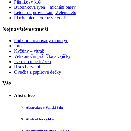
Piknikový koš
Bublinková ryba – míchání barev
Léto – papírové tkaní, Zelené léto
Plachetnice – odraz ve vodě
Nejnavštěvovanější
Podzim – malovaný monotyp
Jaro
Květiny – vitráž
Velikonoční přáníčka s vajíčky
Jsem do tebe blázen
Hra s barvami
Ovečka z papírové dečky
Vše
Abstrakce
Abstrakce s Wikki Stix
Abstraktní rybky
Abstraktní květina – koláž