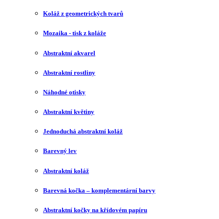
Koláž z geometrických tvarů
Mozaika - tisk z koláže
Abstraktní akvarel
Abstraktní rostliny
Náhodné otisky
Abstraktní květiny
Jednoduchá abstraktní koláž
Barevný lev
Abstraktní koláž
Barevná kočka – komplementární barvy
Abstraktní kočky na křídovém papíru