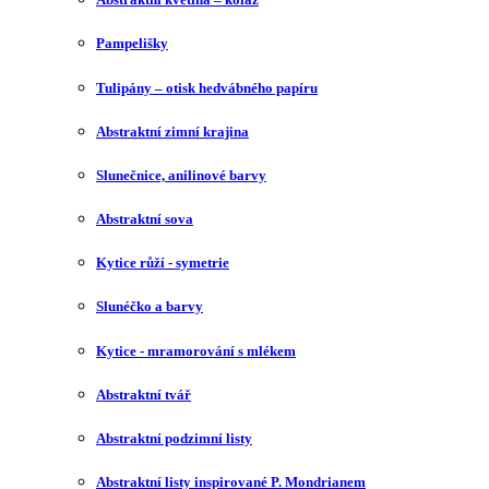
Pampelišky
Tulipány – otisk hedvábného papíru
Abstraktní zimní krajina
Slunečnice, anilinové barvy
Abstraktní sova
Kytice růží - symetrie
Slunéčko a barvy
Kytice - mramorování s mlékem
Abstraktní tvář
Abstraktní podzimní listy
Abstraktní listy inspirované P. Mondrianem