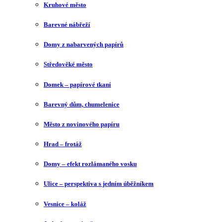
Kruhové město
Barevné nábřeží
Domy z nabarvených papírů
Středověké město
Domek – papírové tkaní
Barevný dům, chumelenice
Město z novinového papíru
Hrad – frotáž
Domy – efekt rozlámaného vosku
Ulice – perspektiva s jedním úběžníkem
Vesnice – koláž