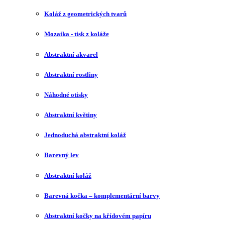
Koláž z geometrických tvarů
Mozaika - tisk z koláže
Abstraktní akvarel
Abstraktní rostliny
Náhodné otisky
Abstraktní květiny
Jednoduchá abstraktní koláž
Barevný lev
Abstraktní koláž
Barevná kočka – komplementární barvy
Abstraktní kočky na křídovém papíru