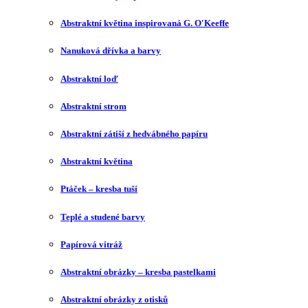
Abstraktní květina inspirovaná G. O′Keeffe
Nanuková dřívka a barvy
Abstraktní loď
Abstraktní strom
Abstraktní zátiší z hedvábného papíru
Abstraktní květina
Ptáček – kresba tuší
Teplé a studené barvy
Papírová vitráž
Abstraktní obrázky – kresba pastelkami
Abstraktní obrázky z otisků