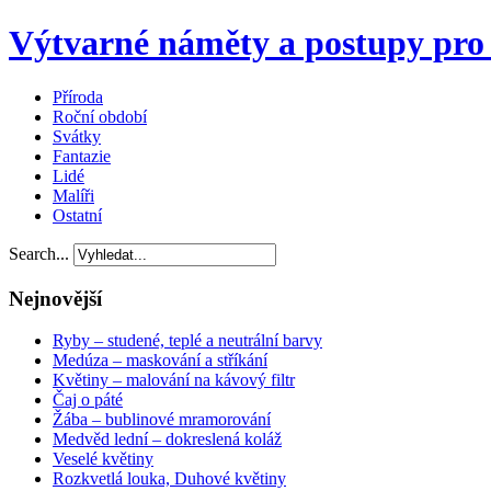
Výtvarné náměty a postupy pro 
Příroda
Roční období
Svátky
Fantazie
Lidé
Malíři
Ostatní
Search...
Nejnovější
Ryby – studené, teplé a neutrální barvy
Medúza – maskování a stříkání
Květiny – malování na kávový filtr
Čaj o páté
Žába – bublinové mramorování
Medvěd lední – dokreslená koláž
Veselé květiny
Rozkvetlá louka, Duhové květiny