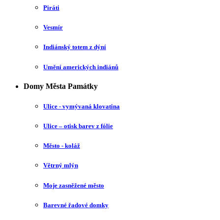
Piráti
Vesmír
Indiánský totem z dýní
Umění amerických indiánů
Domy Města Památky
Ulice - vymývaná klovatina
Ulice – otisk barev z fólie
Město - koláž
Větrný mlýn
Moje zasněžené město
Barevné řadové domky