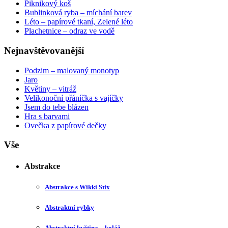
Piknikový koš
Bublinková ryba – míchání barev
Léto – papírové tkaní, Zelené léto
Plachetnice – odraz ve vodě
Nejnavštěvovanější
Podzim – malovaný monotyp
Jaro
Květiny – vitráž
Velikonoční přáníčka s vajíčky
Jsem do tebe blázen
Hra s barvami
Ovečka z papírové dečky
Vše
Abstrakce
Abstrakce s Wikki Stix
Abstraktní rybky
Abstraktní květina – koláž