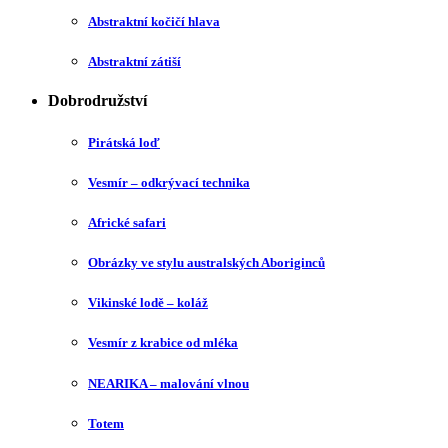
Abstraktní kočičí hlava
Abstraktní zátiší
Dobrodružství
Pirátská loď
Vesmír – odkrývací technika
Africké safari
Obrázky ve stylu australských Aboriginců
Vikinské lodě – koláž
Vesmír z krabice od mléka
NEARIKA – malování vlnou
Totem