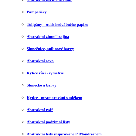
Pampelišky
Tulipány – otisk hedvábného papíru
Abstraktní zimní krajina
Slunečnice, anilinové barvy
Abstraktní sova
Kytice růží - symetrie
Slunéčko a barvy
Kytice - mramorování s mlékem
Abstraktní tvář
Abstraktní podzimní listy
Abstraktní listy inspirované P. Mondrianem