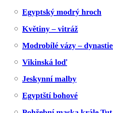
Egyptský modrý hroch
Květiny – vitráž
Modrobílé vázy – dynasti
Vikinská loď
Jeskynní malby
Egyptští bohové
Pohřební maska krále Tu