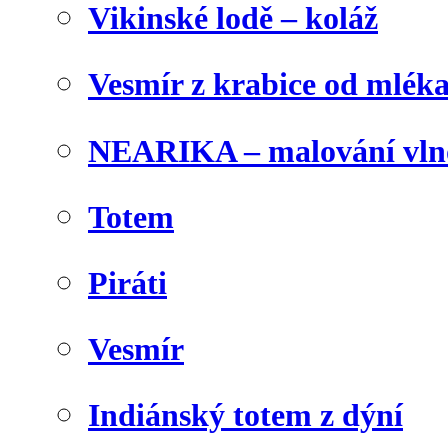
Vikinské lodě – koláž
Vesmír z krabice od mlék
NEARIKA – malování vln
Totem
Piráti
Vesmír
Indiánský totem z dýní