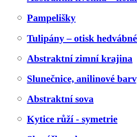
Pampelišky
Tulipány – otisk hedvábn
Abstraktní zimní krajina
Slunečnice, anilinové bar
Abstraktní sova
Kytice růží - symetrie