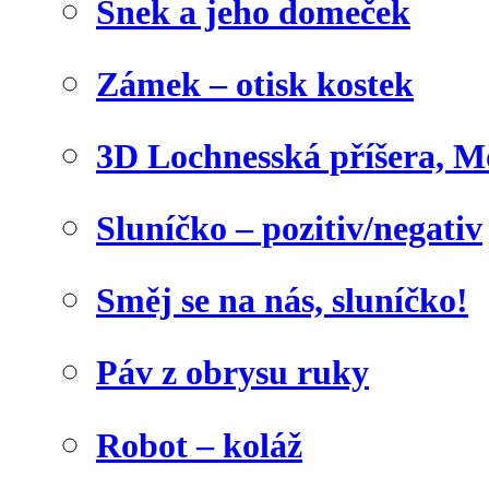
Šnek a jeho domeček
Zámek – otisk kostek
3D Lochnesská příšera, M
Sluníčko – pozitiv/negativ
Směj se na nás, sluníčko!
Páv z obrysu ruky
Robot – koláž