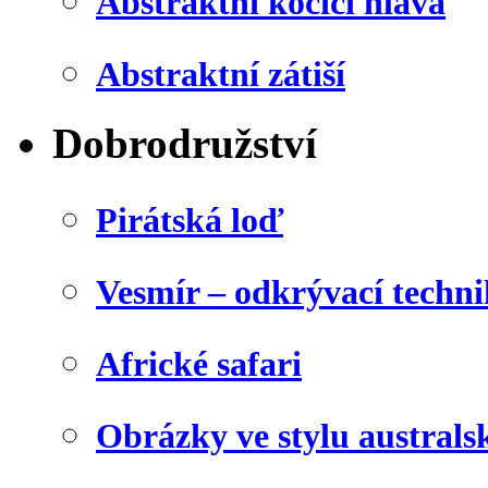
Abstraktní kočičí hlava
Abstraktní zátiší
Dobrodružství
Pirátská loď
Vesmír – odkrývací techn
Africké safari
Obrázky ve stylu australs