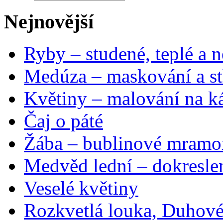
Nejnovější
Ryby – studené, teplé a n
Medúza – maskování a st
Květiny – malování na ká
Čaj o páté
Žába – bublinové mramo
Medvěd lední – dokresle
Veselé květiny
Rozkvetlá louka, Duhové