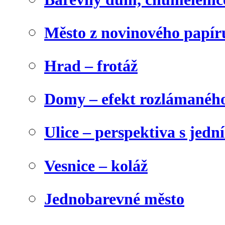
Město z novinového papír
Hrad – frotáž
Domy – efekt rozlámanéh
Ulice – perspektiva s jed
Vesnice – koláž
Jednobarevné město