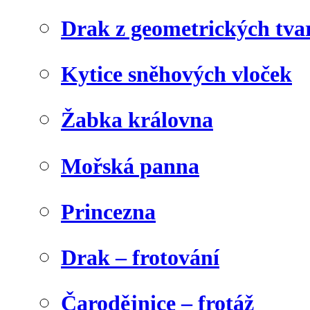
Drak z geometrických tva
Kytice sněhových vloček
Žabka královna
Mořská panna
Princezna
Drak – frotování
Čarodějnice – frotáž