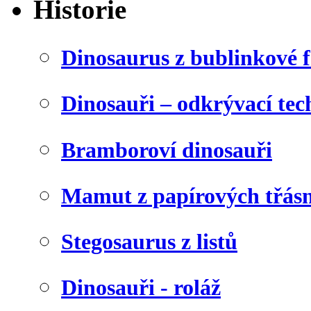
Historie
Dinosaurus z bublinkové f
Dinosauři – odkrývací tec
Bramboroví dinosauři
Mamut z papírových třásn
Stegosaurus z listů
Dinosauři - roláž