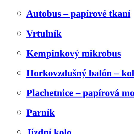
Autobus – papírové tkaní
Vrtulník
Kempinkový mikrobus
Horkovzdušný balón – ko
Plachetnice – papírová m
Parník
Jízdní kolo