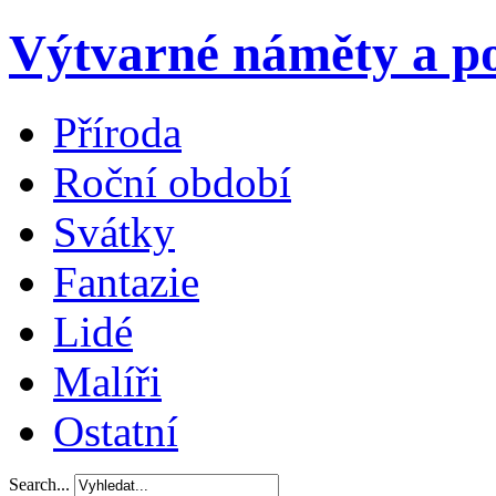
Výtvarné náměty a po
Příroda
Roční období
Svátky
Fantazie
Lidé
Malíři
Ostatní
Search...