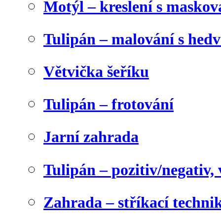
Motýl – kreslení s maskov
Tulipán – malování s he
Větvička šeříku
Tulipán – frotování
Jarní zahrada
Tulipán – pozitiv/negativ,
Zahrada – stříkací techni