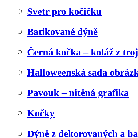
Svetr pro kočičku
Batikované dýně
Černá kočka – koláž z tro
Halloweenská sada obráz
Pavouk – nitěná grafika
Kočky
Dýně z dekorovaných a b