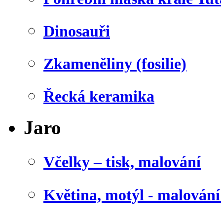
Dinosauři
Zkameněliny (fosilie)
Řecká keramika
Jaro
Včelky – tisk, malování
Květina, motýl - malován