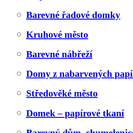
Barevné řadové domky
Kruhové město
Barevné nábřeží
Domy z nabarvených papí
Středověké město
Domek – papírové tkaní
Barevný dům, chumelenic