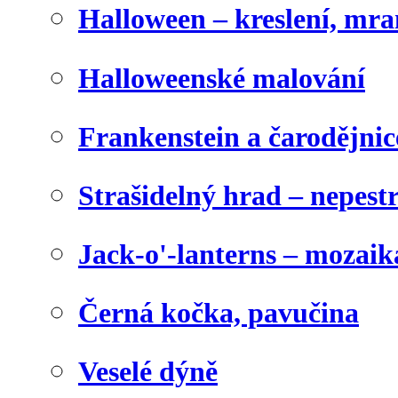
Halloween – kreslení, mr
Halloweenské malování
Frankenstein a čarodějnice
Strašidelný hrad – nepest
Jack-o'-lanterns – mozaik
Černá kočka, pavučina
Veselé dýně