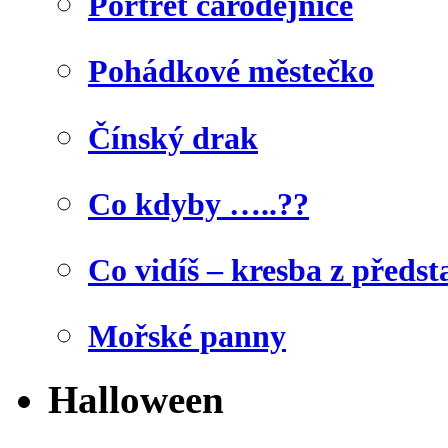
Portrét čarodějnice
Pohádkové městečko
Čínský drak
Co kdyby …..??
Co vidíš – kresba z předst
Mořské panny
Halloween