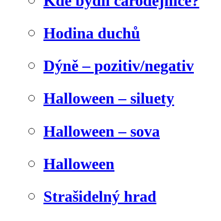
Kde bydlí čarodějnice?
Hodina duchů
Dýně – pozitiv/negativ
Halloween – siluety
Halloween – sova
Halloween
Strašidelný hrad