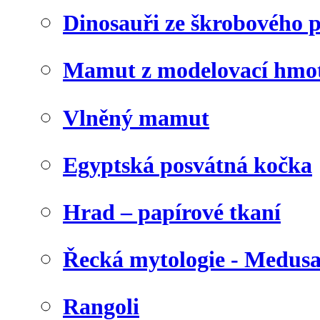
Dinosauři ze škrobového 
Mamut z modelovací hmo
Vlněný mamut
Egyptská posvátná kočka
Hrad – papírové tkaní
Řecká mytologie - Medus
Rangoli