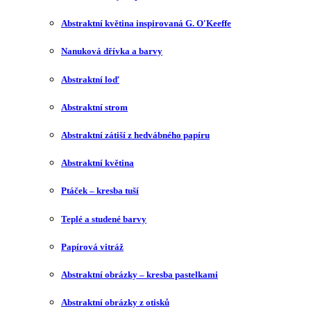
Abstraktní květina inspirovaná G. O′Keeffe
Nanuková dřívka a barvy
Abstraktní loď
Abstraktní strom
Abstraktní zátiší z hedvábného papíru
Abstraktní květina
Ptáček – kresba tuší
Teplé a studené barvy
Papírová vitráž
Abstraktní obrázky – kresba pastelkami
Abstraktní obrázky z otisků