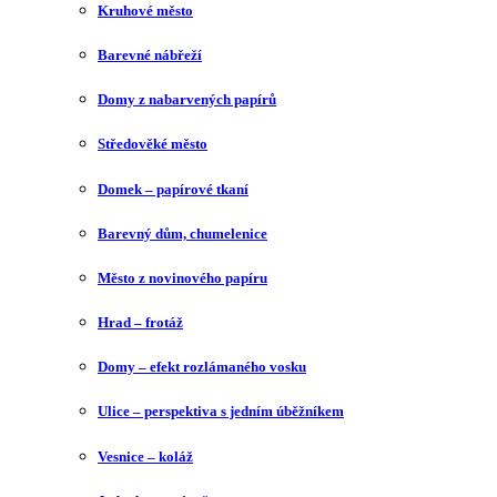
Kruhové město
Barevné nábřeží
Domy z nabarvených papírů
Středověké město
Domek – papírové tkaní
Barevný dům, chumelenice
Město z novinového papíru
Hrad – frotáž
Domy – efekt rozlámaného vosku
Ulice – perspektiva s jedním úběžníkem
Vesnice – koláž