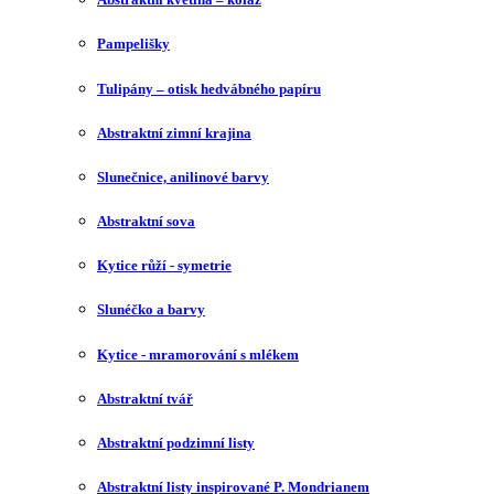
Pampelišky
Tulipány – otisk hedvábného papíru
Abstraktní zimní krajina
Slunečnice, anilinové barvy
Abstraktní sova
Kytice růží - symetrie
Slunéčko a barvy
Kytice - mramorování s mlékem
Abstraktní tvář
Abstraktní podzimní listy
Abstraktní listy inspirované P. Mondrianem