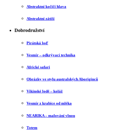
Abstraktní kočičí hlava
Abstraktní zátiší
Dobrodružství
Pirátská loď
Vesmír – odkrývací technika
Africké safari
Obrázky ve stylu australských Aboriginců
Vikinské lodě – koláž
Vesmír z krabice od mléka
NEARIKA – malování vlnou
Totem