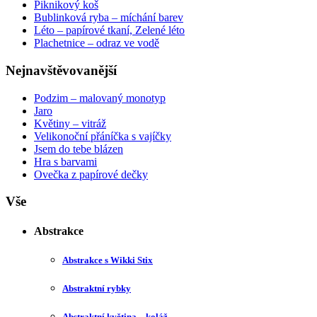
Piknikový koš
Bublinková ryba – míchání barev
Léto – papírové tkaní, Zelené léto
Plachetnice – odraz ve vodě
Nejnavštěvovanější
Podzim – malovaný monotyp
Jaro
Květiny – vitráž
Velikonoční přáníčka s vajíčky
Jsem do tebe blázen
Hra s barvami
Ovečka z papírové dečky
Vše
Abstrakce
Abstrakce s Wikki Stix
Abstraktní rybky
Abstraktní květina – koláž