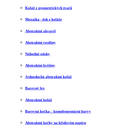
Koláž z geometrických tvarů
Mozaika - tisk z koláže
Abstraktní akvarel
Abstraktní rostliny
Náhodné otisky
Abstraktní květiny
Jednoduchá abstraktní koláž
Barevný lev
Abstraktní koláž
Barevná kočka – komplementární barvy
Abstraktní kočky na křídovém papíru