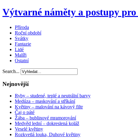
Výtvarné náměty a postupy pro 
Příroda
Roční období
Svátky
Fantazie
Lidé
Malíři
Ostatní
Search...
Nejnovější
Ryby – studené, teplé a neutrální barvy
Medúza – maskování a stříkání
Květiny – malování na kávový filtr
Čaj o páté
Žába – bublinové mramorování
Medvěd lední – dokreslená koláž
Veselé květiny
Rozkvetlá louka, Duhové květiny