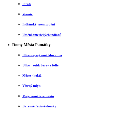
Piráti
Vesmír
Indiánský totem z dýní
Umění amerických indiánů
Domy Města Památky
Ulice - vymývaná klovatina
Ulice – otisk barev z fólie
Město - koláž
Větrný mlýn
Moje zasněžené město
Barevné řadové domky