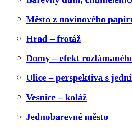
Město z novinového papír
Hrad – frotáž
Domy – efekt rozlámanéh
Ulice – perspektiva s jed
Vesnice – koláž
Jednobarevné město