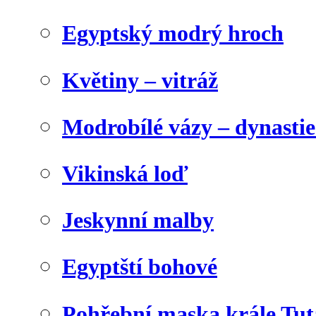
Egyptský modrý hroch
Květiny – vitráž
Modrobílé vázy – dynasti
Vikinská loď
Jeskynní malby
Egyptští bohové
Pohřební maska krále Tu