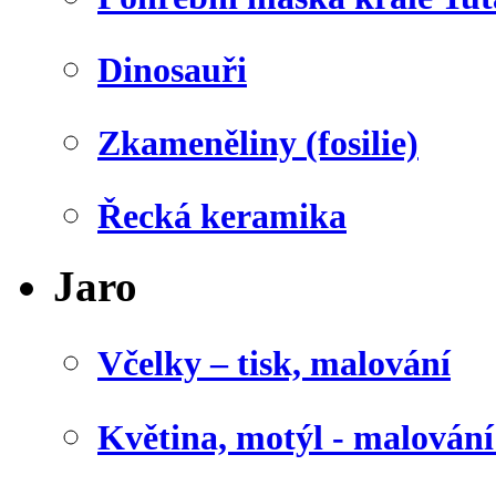
Dinosauři
Zkameněliny (fosilie)
Řecká keramika
Jaro
Včelky – tisk, malování
Květina, motýl - malován