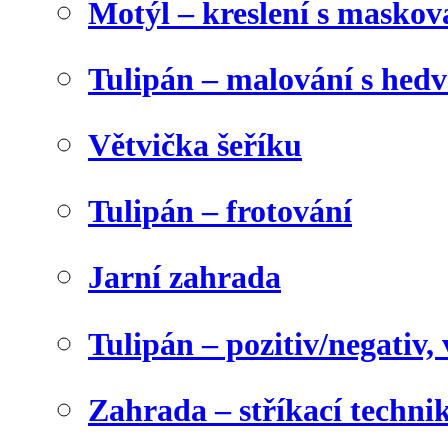
Motýl – kreslení s maskov
Tulipán – malování s he
Větvička šeříku
Tulipán – frotování
Jarní zahrada
Tulipán – pozitiv/negativ,
Zahrada – stříkací techni