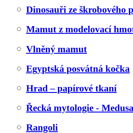
Dinosauři ze škrobového 
Mamut z modelovací hmo
Vlněný mamut
Egyptská posvátná kočka
Hrad – papírové tkaní
Řecká mytologie - Medus
Rangoli