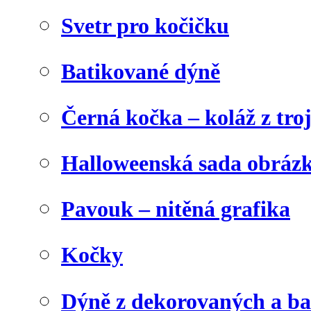
Svetr pro kočičku
Batikované dýně
Černá kočka – koláž z tro
Halloweenská sada obráz
Pavouk – nitěná grafika
Kočky
Dýně z dekorovaných a b