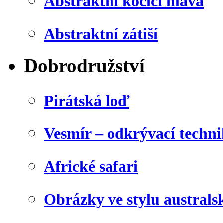
Abstraktní kočičí hlava
Abstraktní zátiší
Dobrodružství
Pirátská loď
Vesmír – odkrývací techn
Africké safari
Obrázky ve stylu australs