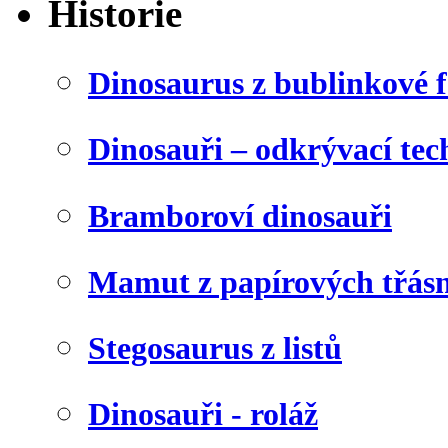
Historie
Dinosaurus z bublinkové f
Dinosauři – odkrývací tec
Bramboroví dinosauři
Mamut z papírových třásn
Stegosaurus z listů
Dinosauři - roláž