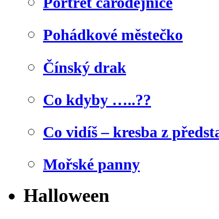
Portrét čarodějnice
Pohádkové městečko
Čínský drak
Co kdyby …..??
Co vidíš – kresba z předst
Mořské panny
Halloween