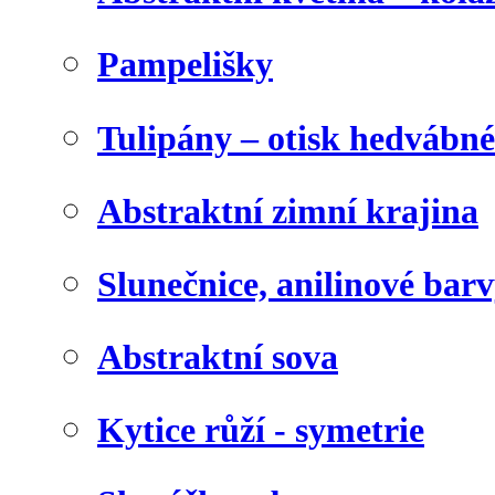
Pampelišky
Tulipány – otisk hedvábn
Abstraktní zimní krajina
Slunečnice, anilinové bar
Abstraktní sova
Kytice růží - symetrie