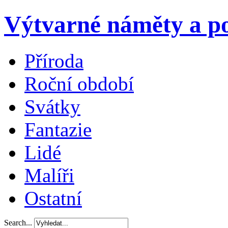
Výtvarné náměty a po
Příroda
Roční období
Svátky
Fantazie
Lidé
Malíři
Ostatní
Search...