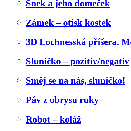
Šnek a jeho domeček
Zámek – otisk kostek
3D Lochnesská příšera, M
Sluníčko – pozitiv/negativ
Směj se na nás, sluníčko!
Páv z obrysu ruky
Robot – koláž