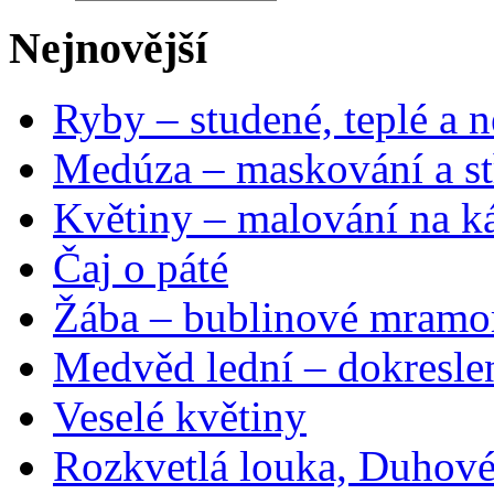
Nejnovější
Ryby – studené, teplé a n
Medúza – maskování a st
Květiny – malování na ká
Čaj o páté
Žába – bublinové mramo
Medvěd lední – dokresle
Veselé květiny
Rozkvetlá louka, Duhové