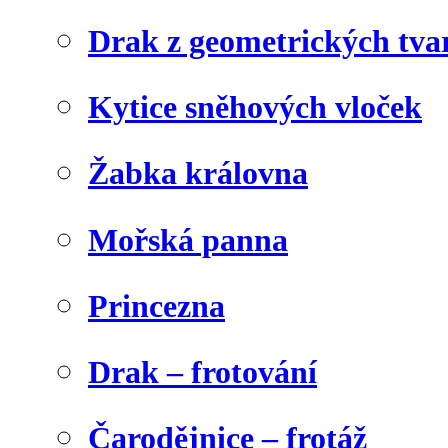
Drak z geometrických tva
Kytice sněhových vloček
Žabka královna
Mořská panna
Princezna
Drak – frotování
Čarodějnice – frotáž