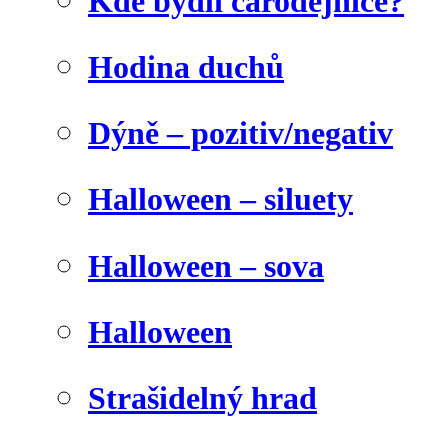
Kde bydlí čarodějnice?
Hodina duchů
Dýně – pozitiv/negativ
Halloween – siluety
Halloween – sova
Halloween
Strašidelný hrad