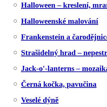
Halloween – kreslení, mr
Halloweenské malování
Frankenstein a čarodějnice
Strašidelný hrad – nepest
Jack-o'-lanterns – mozaik
Černá kočka, pavučina
Veselé dýně