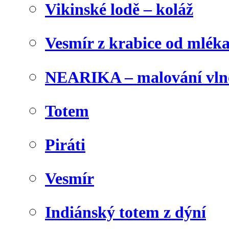
Vikinské lodě – koláž
Vesmír z krabice od mlék
NEARIKA – malování vln
Totem
Piráti
Vesmír
Indiánský totem z dýní