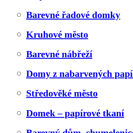
Barevné řadové domky
Kruhové město
Barevné nábřeží
Domy z nabarvených papí
Středověké město
Domek – papírové tkaní
Barevný dům, chumelenic