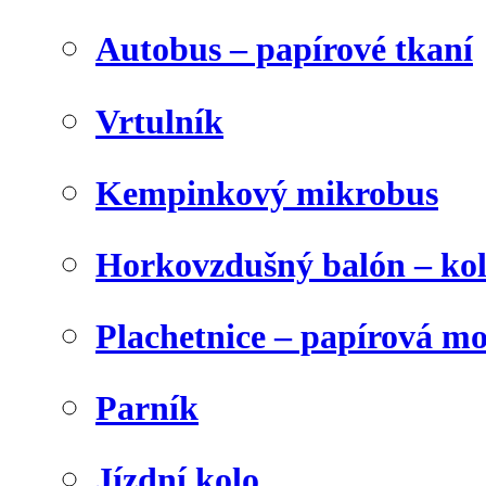
Autobus – papírové tkaní
Vrtulník
Kempinkový mikrobus
Horkovzdušný balón – ko
Plachetnice – papírová m
Parník
Jízdní kolo