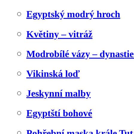
Egyptský modrý hroch
Květiny – vitráž
Modrobílé vázy – dynasti
Vikinská loď
Jeskynní malby
Egyptští bohové
Pohřební maska krále Tu