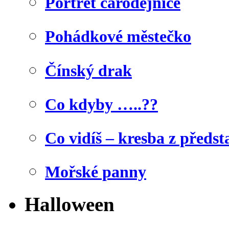
Portrét čarodějnice
Pohádkové městečko
Čínský drak
Co kdyby …..??
Co vidíš – kresba z předst
Mořské panny
Halloween