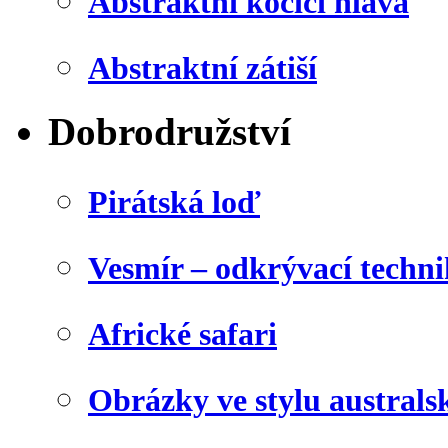
Abstraktní kočičí hlava
Abstraktní zátiší
Dobrodružství
Pirátská loď
Vesmír – odkrývací techn
Africké safari
Obrázky ve stylu australs