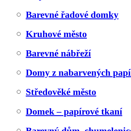
Barevné řadové domky
Kruhové město
Barevné nábřeží
Domy z nabarvených papí
Středověké město
Domek – papírové tkaní
Barevný dům, chumelenic