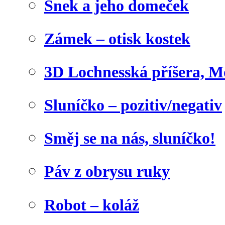
Šnek a jeho domeček
Zámek – otisk kostek
3D Lochnesská příšera, M
Sluníčko – pozitiv/negativ
Směj se na nás, sluníčko!
Páv z obrysu ruky
Robot – koláž