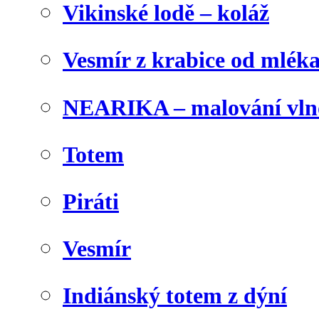
Vikinské lodě – koláž
Vesmír z krabice od mlék
NEARIKA – malování vln
Totem
Piráti
Vesmír
Indiánský totem z dýní