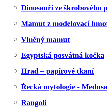
Dinosauři ze škrobového 
Mamut z modelovací hmo
Vlněný mamut
Egyptská posvátná kočka
Hrad – papírové tkaní
Řecká mytologie - Medus
Rangoli