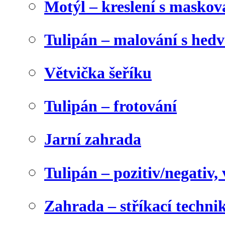
Motýl – kreslení s maskov
Tulipán – malování s he
Větvička šeříku
Tulipán – frotování
Jarní zahrada
Tulipán – pozitiv/negativ,
Zahrada – stříkací techni