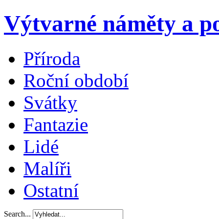
Výtvarné náměty a po
Příroda
Roční období
Svátky
Fantazie
Lidé
Malíři
Ostatní
Search...