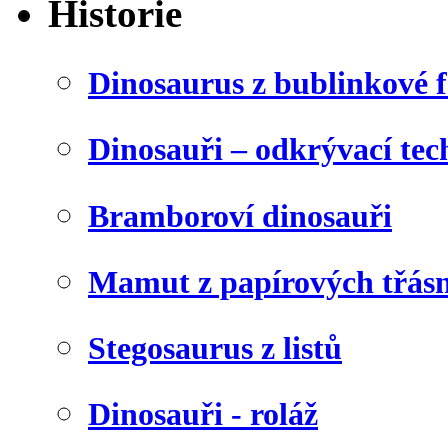
Historie
Dinosaurus z bublinkové f
Dinosauři – odkrývací tec
Bramboroví dinosauři
Mamut z papírových třásn
Stegosaurus z listů
Dinosauři - roláž