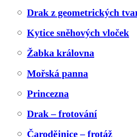
Drak z geometrických tva
Kytice sněhových vloček
Žabka královna
Mořská panna
Princezna
Drak – frotování
Čarodějnice – frotáž