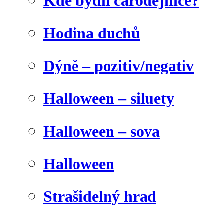
Kde bydlí čarodějnice?
Hodina duchů
Dýně – pozitiv/negativ
Halloween – siluety
Halloween – sova
Halloween
Strašidelný hrad