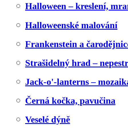
Halloween – kreslení, mr
Halloweenské malování
Frankenstein a čarodějnice
Strašidelný hrad – nepest
Jack-o'-lanterns – mozaik
Černá kočka, pavučina
Veselé dýně