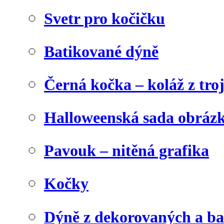
Svetr pro kočičku
Batikované dýně
Černá kočka – koláž z tro
Halloweenská sada obráz
Pavouk – nitěná grafika
Kočky
Dýně z dekorovaných a b