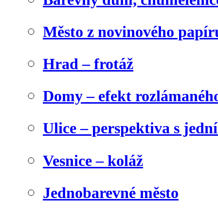
Město z novinového papír
Hrad – frotáž
Domy – efekt rozlámanéh
Ulice – perspektiva s jed
Vesnice – koláž
Jednobarevné město