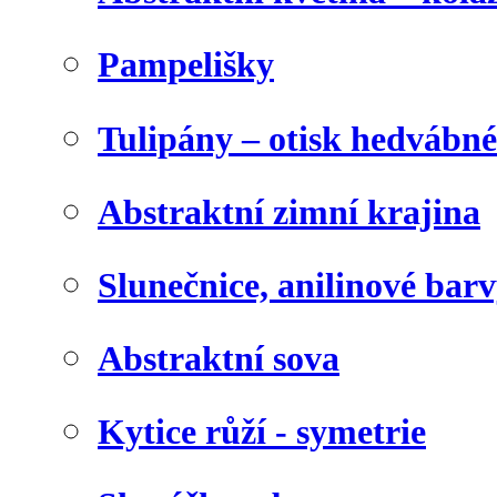
Pampelišky
Tulipány – otisk hedvábn
Abstraktní zimní krajina
Slunečnice, anilinové bar
Abstraktní sova
Kytice růží - symetrie