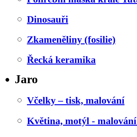
Dinosauři
Zkameněliny (fosilie)
Řecká keramika
Jaro
Včelky – tisk, malování
Květina, motýl - malován