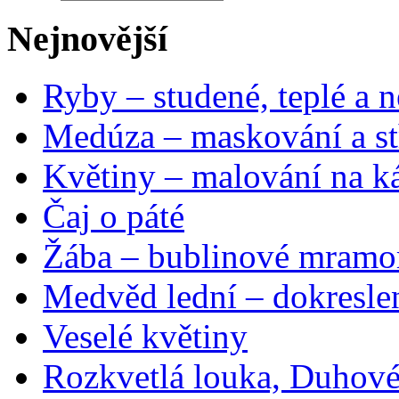
Nejnovější
Ryby – studené, teplé a n
Medúza – maskování a st
Květiny – malování na ká
Čaj o páté
Žába – bublinové mramo
Medvěd lední – dokresle
Veselé květiny
Rozkvetlá louka, Duhové