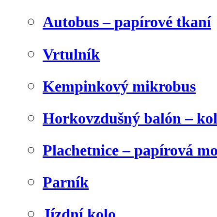
Autobus – papírové tkaní
Vrtulník
Kempinkový mikrobus
Horkovzdušný balón – ko
Plachetnice – papírová m
Parník
Jízdní kolo