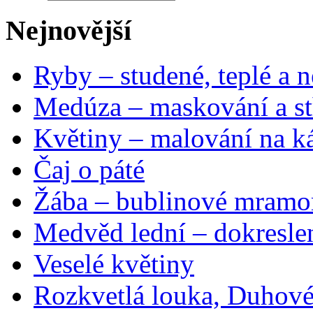
Nejnovější
Ryby – studené, teplé a n
Medúza – maskování a st
Květiny – malování na ká
Čaj o páté
Žába – bublinové mramo
Medvěd lední – dokresle
Veselé květiny
Rozkvetlá louka, Duhové