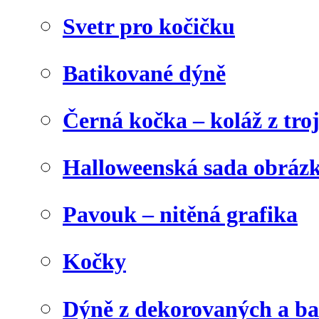
Svetr pro kočičku
Batikované dýně
Černá kočka – koláž z tro
Halloweenská sada obráz
Pavouk – nitěná grafika
Kočky
Dýně z dekorovaných a b