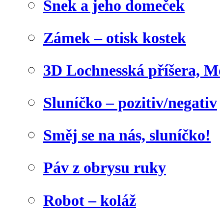
Šnek a jeho domeček
Zámek – otisk kostek
3D Lochnesská příšera, M
Sluníčko – pozitiv/negativ
Směj se na nás, sluníčko!
Páv z obrysu ruky
Robot – koláž