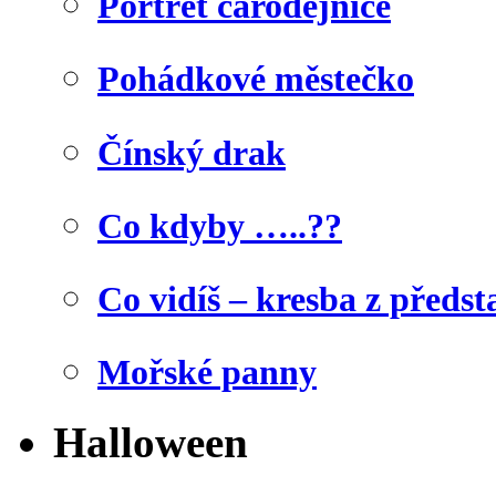
Portrét čarodějnice
Pohádkové městečko
Čínský drak
Co kdyby …..??
Co vidíš – kresba z předst
Mořské panny
Halloween