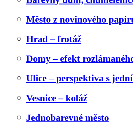
Město z novinového papír
Hrad – frotáž
Domy – efekt rozlámanéh
Ulice – perspektiva s jed
Vesnice – koláž
Jednobarevné město