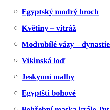
Egyptský modrý hroch
Květiny – vitráž
Modrobílé vázy – dynasti
Vikinská loď
Jeskynní malby
Egyptští bohové
Pohřební maska krále Tu