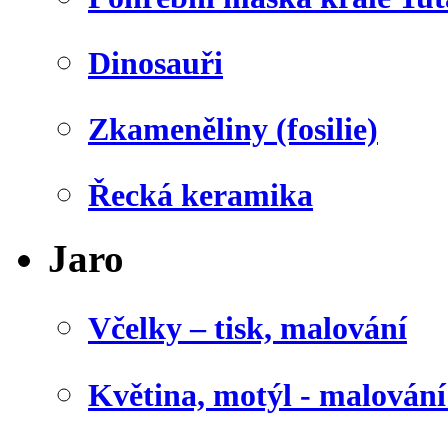
Dinosauři
Zkameněliny (fosilie)
Řecká keramika
Jaro
Včelky – tisk, malování
Květina, motýl - malován