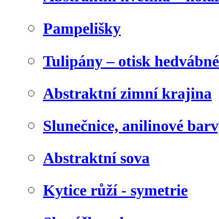
Pampelišky
Tulipány – otisk hedvábn
Abstraktní zimní krajina
Slunečnice, anilinové bar
Abstraktní sova
Kytice růží - symetrie