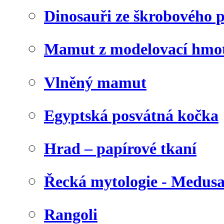
Dinosauři ze škrobového 
Mamut z modelovací hmo
Vlněný mamut
Egyptská posvátná kočka
Hrad – papírové tkaní
Řecká mytologie - Medus
Rangoli