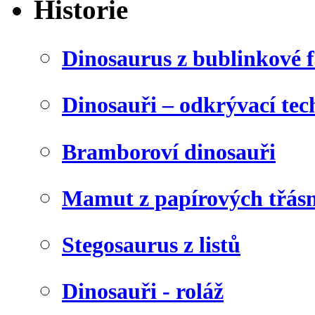
Historie
Dinosaurus z bublinkové f
Dinosauři – odkrývací tec
Bramboroví dinosauři
Mamut z papírových třásn
Stegosaurus z listů
Dinosauři - roláž