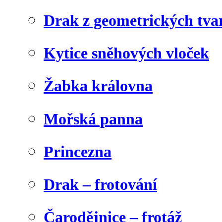
Drak z geometrických tva
Kytice sněhových vloček
Žabka královna
Mořská panna
Princezna
Drak – frotování
Čarodějnice – frotáž