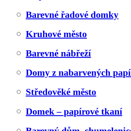
Barevné řadové domky
Kruhové město
Barevné nábřeží
Domy z nabarvených papí
Středověké město
Domek – papírové tkaní
Barevný dům, chumelenic