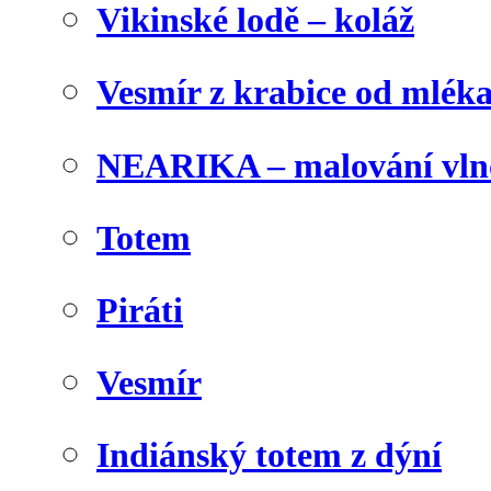
Vikinské lodě – koláž
Vesmír z krabice od mlék
NEARIKA – malování vln
Totem
Piráti
Vesmír
Indiánský totem z dýní