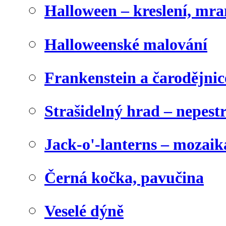
Halloween – kreslení, mr
Halloweenské malování
Frankenstein a čarodějnice
Strašidelný hrad – nepest
Jack-o'-lanterns – mozaik
Černá kočka, pavučina
Veselé dýně