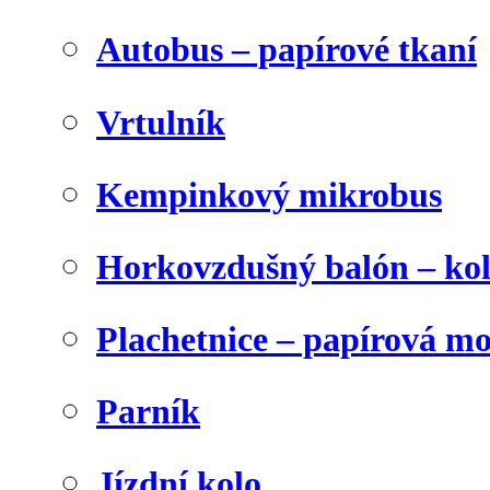
Autobus – papírové tkaní
Vrtulník
Kempinkový mikrobus
Horkovzdušný balón – ko
Plachetnice – papírová m
Parník
Jízdní kolo