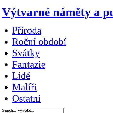
Výtvarné náměty a po
Příroda
Roční období
Svátky
Fantazie
Lidé
Malíři
Ostatní
Search...