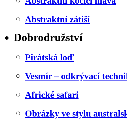
Abstraktní kočičí hlava
Abstraktní zátiší
Dobrodružství
Pirátská loď
Vesmír – odkrývací techn
Africké safari
Obrázky ve stylu australs