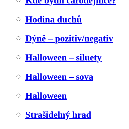
Kde bydlí čarodějnice?
Hodina duchů
Dýně – pozitiv/negativ
Halloween – siluety
Halloween – sova
Halloween
Strašidelný hrad