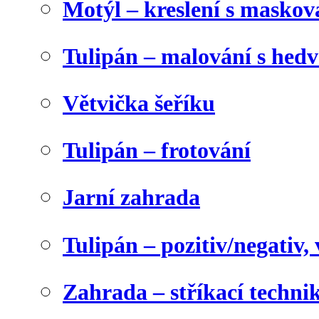
Motýl – kreslení s maskov
Tulipán – malování s he
Větvička šeříku
Tulipán – frotování
Jarní zahrada
Tulipán – pozitiv/negativ,
Zahrada – stříkací techni