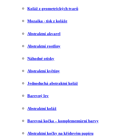
Koláž z geometrických tvarů
Mozaika - tisk z koláže
Abstraktní akvarel
Abstraktní rostliny
Náhodné otisky
Abstraktní květiny
Jednoduchá abstraktní koláž
Barevný lev
Abstraktní koláž
Barevná kočka – komplementární barvy
Abstraktní kočky na křídovém papíru