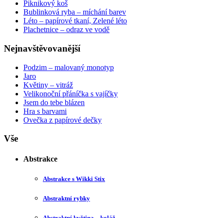
Piknikový koš
Bublinková ryba – míchání barev
Léto – papírové tkaní, Zelené léto
Plachetnice – odraz ve vodě
Nejnavštěvovanější
Podzim – malovaný monotyp
Jaro
Květiny – vitráž
Velikonoční přáníčka s vajíčky
Jsem do tebe blázen
Hra s barvami
Ovečka z papírové dečky
Vše
Abstrakce
Abstrakce s Wikki Stix
Abstraktní rybky
Abstraktní květina – koláž