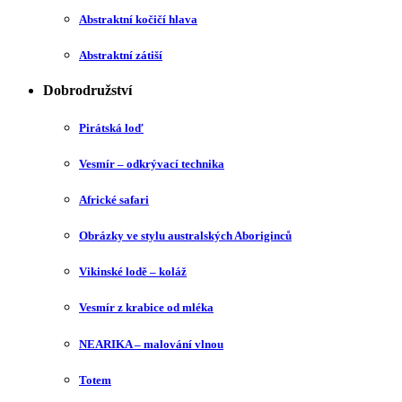
Abstraktní kočičí hlava
Abstraktní zátiší
Dobrodružství
Pirátská loď
Vesmír – odkrývací technika
Africké safari
Obrázky ve stylu australských Aboriginců
Vikinské lodě – koláž
Vesmír z krabice od mléka
NEARIKA – malování vlnou
Totem