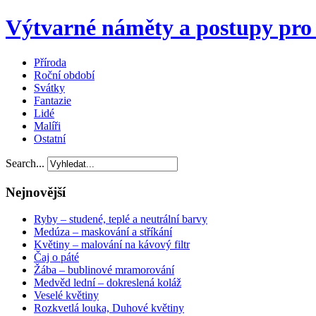
Výtvarné náměty a postupy pro 
Příroda
Roční období
Svátky
Fantazie
Lidé
Malíři
Ostatní
Search...
Nejnovější
Ryby – studené, teplé a neutrální barvy
Medúza – maskování a stříkání
Květiny – malování na kávový filtr
Čaj o páté
Žába – bublinové mramorování
Medvěd lední – dokreslená koláž
Veselé květiny
Rozkvetlá louka, Duhové květiny