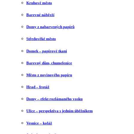
Kruhové město
Barevné nábřeží
Domy z nabarvených papírů
Středověké město
Domek – papírové tkaní
Barevný dům, chumelenice
Město z novinového papíru
Hrad – frotáž
Domy – efekt rozlámaného vosku
Ulice – perspektiva s jedním úběžníkem
Vesnice – koláž