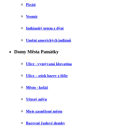
Piráti
Vesmír
Indiánský totem z dýní
Umění amerických indiánů
Domy Města Památky
Ulice - vymývaná klovatina
Ulice – otisk barev z fólie
Město - koláž
Větrný mlýn
Moje zasněžené město
Barevné řadové domky