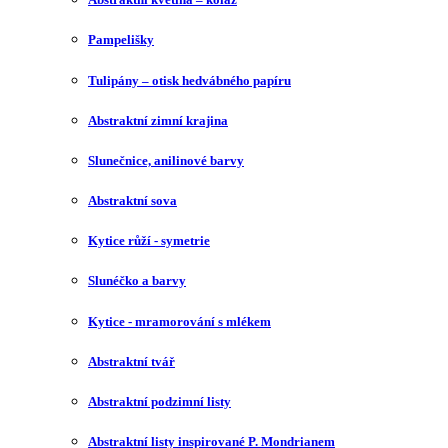
Pampelišky
Tulipány – otisk hedvábného papíru
Abstraktní zimní krajina
Slunečnice, anilinové barvy
Abstraktní sova
Kytice růží - symetrie
Slunéčko a barvy
Kytice - mramorování s mlékem
Abstraktní tvář
Abstraktní podzimní listy
Abstraktní listy inspirované P. Mondrianem