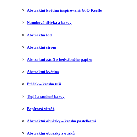
Abstraktní květina inspirovaná G. O′Keeffe
Nanuková dřívka a barvy
Abstraktní loď
Abstraktní strom
Abstraktní zátiší z hedvábného papíru
Abstraktní květina
Ptáček – kresba tuší
Teplé a studené barvy
Papírová vitráž
Abstraktní obrázky – kresba pastelkami
Abstraktní obrázky z otisků