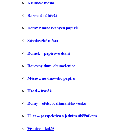
Kruhové město
Barevné nábřeží
Domy z nabarvených papírů
Středověké město
Domek – papírové tkaní
Barevný dům, chumelenice
Město z novinového papíru
Hrad – frotáž
Domy – efekt rozlámaného vosku
Ulice – perspektiva s jedním úběžníkem
Vesnice – koláž