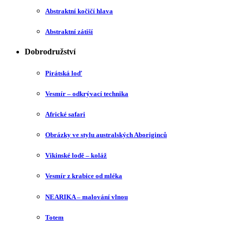
Abstraktní kočičí hlava
Abstraktní zátiší
Dobrodružství
Pirátská loď
Vesmír – odkrývací technika
Africké safari
Obrázky ve stylu australských Aboriginců
Vikinské lodě – koláž
Vesmír z krabice od mléka
NEARIKA – malování vlnou
Totem