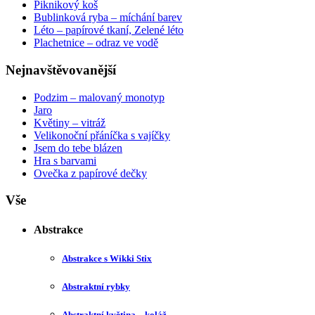
Piknikový koš
Bublinková ryba – míchání barev
Léto – papírové tkaní, Zelené léto
Plachetnice – odraz ve vodě
Nejnavštěvovanější
Podzim – malovaný monotyp
Jaro
Květiny – vitráž
Velikonoční přáníčka s vajíčky
Jsem do tebe blázen
Hra s barvami
Ovečka z papírové dečky
Vše
Abstrakce
Abstrakce s Wikki Stix
Abstraktní rybky
Abstraktní květina – koláž