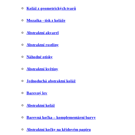
Koláž z geometrických tvarů
Mozaika - tisk z koláže
Abstraktní akvarel
Abstraktní rostliny
Náhodné otisky
Abstraktní květiny
Jednoduchá abstraktní koláž
Barevný lev
Abstraktní koláž
Barevná kočka – komplementární barvy
Abstraktní kočky na křídovém papíru