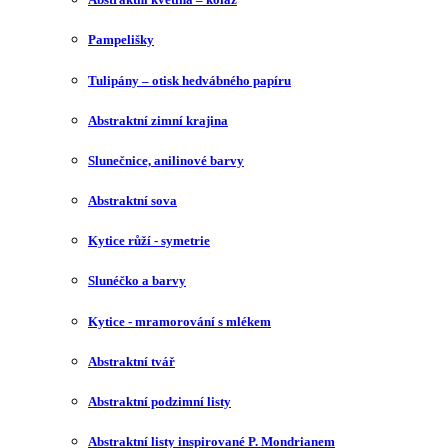
Pampelišky
Tulipány – otisk hedvábného papíru
Abstraktní zimní krajina
Slunečnice, anilinové barvy
Abstraktní sova
Kytice růží - symetrie
Slunéčko a barvy
Kytice - mramorování s mlékem
Abstraktní tvář
Abstraktní podzimní listy
Abstraktní listy inspirované P. Mondrianem