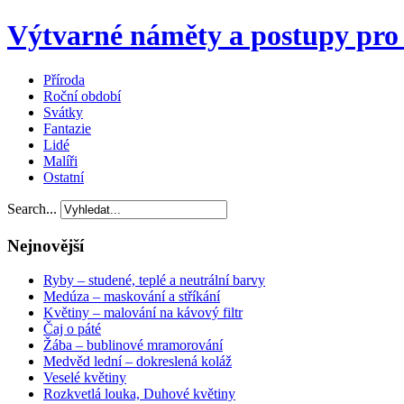
Výtvarné náměty a postupy pro 
Příroda
Roční období
Svátky
Fantazie
Lidé
Malíři
Ostatní
Search...
Nejnovější
Ryby – studené, teplé a neutrální barvy
Medúza – maskování a stříkání
Květiny – malování na kávový filtr
Čaj o páté
Žába – bublinové mramorování
Medvěd lední – dokreslená koláž
Veselé květiny
Rozkvetlá louka, Duhové květiny