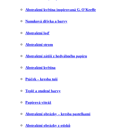
Abstraktní květina inspirovaná G. O′Keeffe
Nanuková dřívka a barvy
Abstraktní loď
Abstraktní strom
Abstraktní zátiší z hedvábného papíru
Abstraktní květina
Ptáček – kresba tuší
Teplé a studené barvy
Papírová vitráž
Abstraktní obrázky – kresba pastelkami
Abstraktní obrázky z otisků