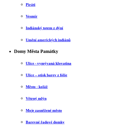
Piráti
Vesmír
Indiánský totem z dýní
Umění amerických indiánů
Domy Města Památky
Ulice - vymývaná klovatina
Ulice – otisk barev z fólie
Město - koláž
Větrný mlýn
Moje zasněžené město
Barevné řadové domky