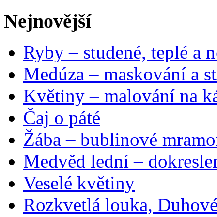
Nejnovější
Ryby – studené, teplé a n
Medúza – maskování a st
Květiny – malování na ká
Čaj o páté
Žába – bublinové mramo
Medvěd lední – dokresle
Veselé květiny
Rozkvetlá louka, Duhové