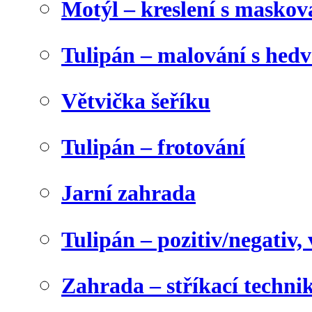
Motýl – kreslení s maskov
Tulipán – malování s he
Větvička šeříku
Tulipán – frotování
Jarní zahrada
Tulipán – pozitiv/negativ,
Zahrada – stříkací techni