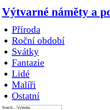
Výtvarné náměty a po
Příroda
Roční období
Svátky
Fantazie
Lidé
Malíři
Ostatní
Search...