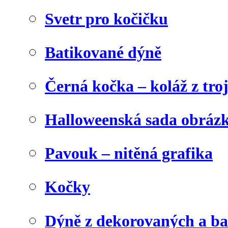
Svetr pro kočičku
Batikované dýně
Černá kočka – koláž z tro
Halloweenská sada obráz
Pavouk – nitěná grafika
Kočky
Dýně z dekorovaných a b