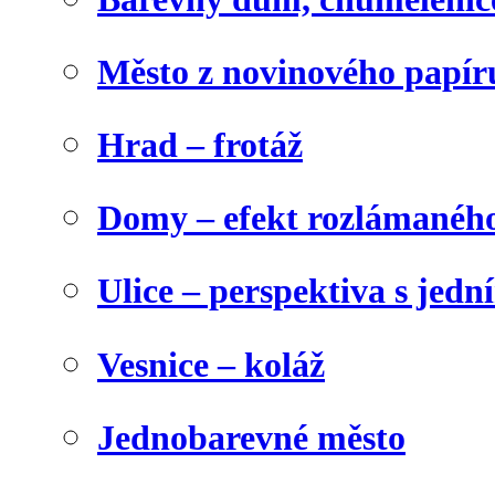
Město z novinového papír
Hrad – frotáž
Domy – efekt rozlámanéh
Ulice – perspektiva s jed
Vesnice – koláž
Jednobarevné město