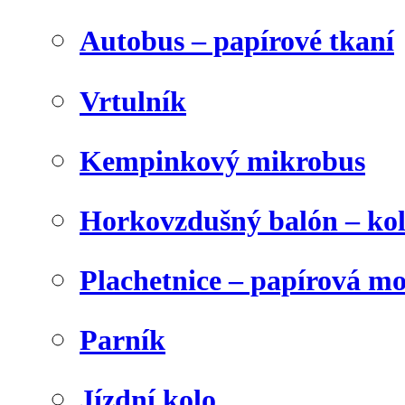
Autobus – papírové tkaní
Vrtulník
Kempinkový mikrobus
Horkovzdušný balón – ko
Plachetnice – papírová m
Parník
Jízdní kolo