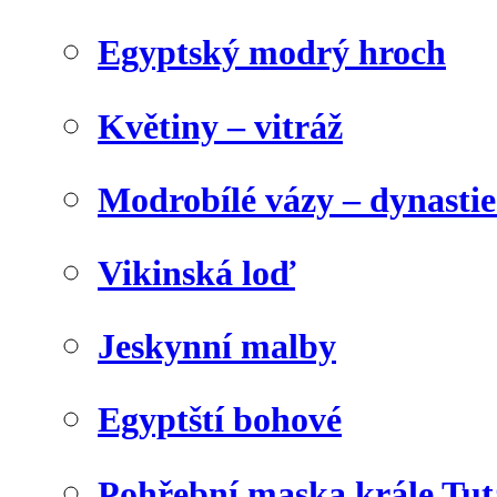
Egyptský modrý hroch
Květiny – vitráž
Modrobílé vázy – dynasti
Vikinská loď
Jeskynní malby
Egyptští bohové
Pohřební maska krále Tu