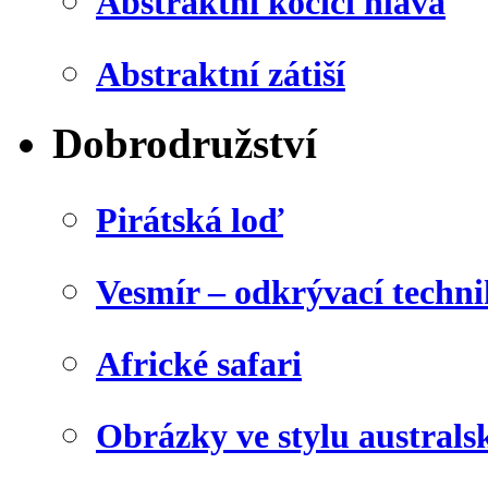
Abstraktní kočičí hlava
Abstraktní zátiší
Dobrodružství
Pirátská loď
Vesmír – odkrývací techn
Africké safari
Obrázky ve stylu australs