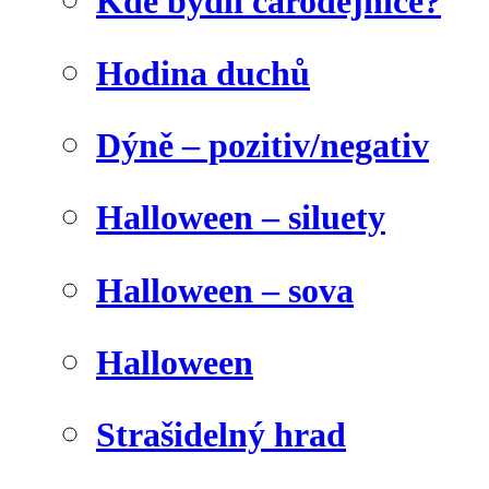
Kde bydlí čarodějnice?
Hodina duchů
Dýně – pozitiv/negativ
Halloween – siluety
Halloween – sova
Halloween
Strašidelný hrad