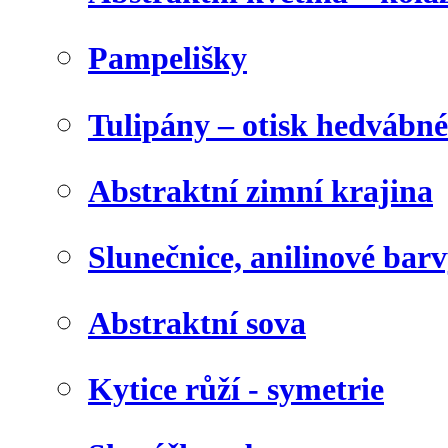
Pampelišky
Tulipány – otisk hedvábn
Abstraktní zimní krajina
Slunečnice, anilinové bar
Abstraktní sova
Kytice růží - symetrie