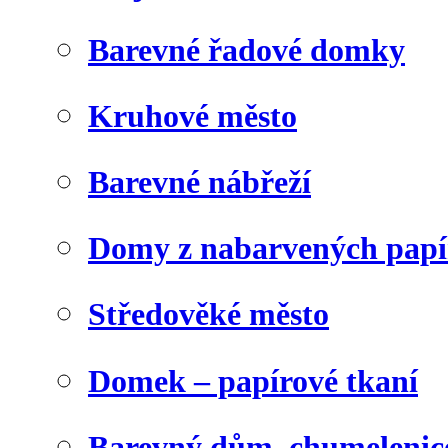
Barevné řadové domky
Kruhové město
Barevné nábřeží
Domy z nabarvených papí
Středověké město
Domek – papírové tkaní
Barevný dům, chumelenic