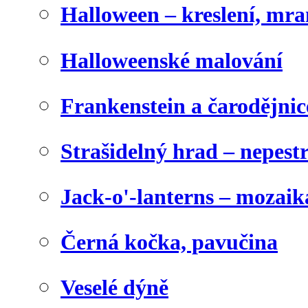
Halloween – kreslení, mr
Halloweenské malování
Frankenstein a čarodějnice
Strašidelný hrad – nepest
Jack-o'-lanterns – mozaik
Černá kočka, pavučina
Veselé dýně