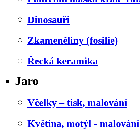
Dinosauři
Zkameněliny (fosilie)
Řecká keramika
Jaro
Včelky – tisk, malování
Květina, motýl - malován