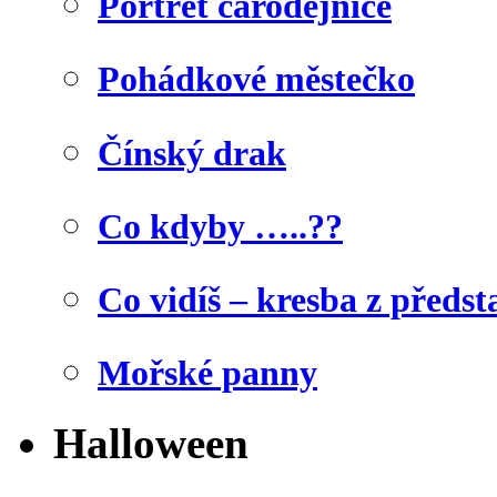
Portrét čarodějnice
Pohádkové městečko
Čínský drak
Co kdyby …..??
Co vidíš – kresba z předst
Mořské panny
Halloween