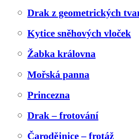
Drak z geometrických tva
Kytice sněhových vloček
Žabka královna
Mořská panna
Princezna
Drak – frotování
Čarodějnice – frotáž