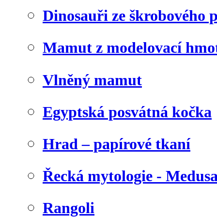
Dinosauři ze škrobového 
Mamut z modelovací hmo
Vlněný mamut
Egyptská posvátná kočka
Hrad – papírové tkaní
Řecká mytologie - Medus
Rangoli