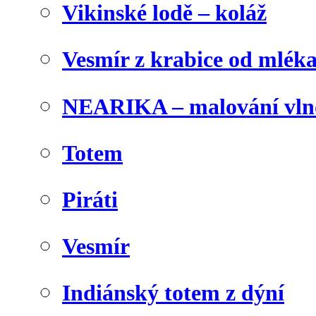
Vikinské lodě – koláž
Vesmír z krabice od mlék
NEARIKA – malování vln
Totem
Piráti
Vesmír
Indiánský totem z dýní