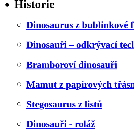
Historie
Dinosaurus z bublinkové f
Dinosauři – odkrývací tec
Bramboroví dinosauři
Mamut z papírových třásn
Stegosaurus z listů
Dinosauři - roláž