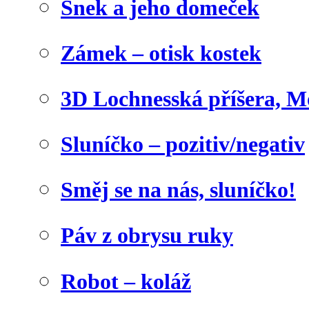
Šnek a jeho domeček
Zámek – otisk kostek
3D Lochnesská příšera, M
Sluníčko – pozitiv/negativ
Směj se na nás, sluníčko!
Páv z obrysu ruky
Robot – koláž