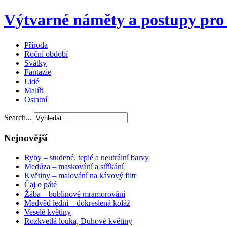
Výtvarné náměty a postupy pro 
Příroda
Roční období
Svátky
Fantazie
Lidé
Malíři
Ostatní
Search...
Nejnovější
Ryby – studené, teplé a neutrální barvy
Medúza – maskování a stříkání
Květiny – malování na kávový filtr
Čaj o páté
Žába – bublinové mramorování
Medvěd lední – dokreslená koláž
Veselé květiny
Rozkvetlá louka, Duhové květiny