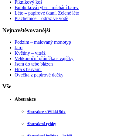
Piknikový koš
Bublinková ryba – míchání barev
Léto – papírové tkaní, Zelené léto
Plachetnice – odraz ve vodě
Nejnavštěvovanější
Podzim – malovaný monotyp
Jaro
Květiny – vitráž
Velikonoční přáníčka s vajíčky
Jsem do tebe blázen
Hra s barvami
Ovečka z papírové dečky
Vše
Abstrakce
Abstrakce s Wikki Stix
Abstraktní rybky
Abstraktní květina – koláž