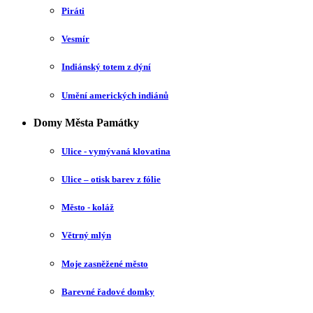
Piráti
Vesmír
Indiánský totem z dýní
Umění amerických indiánů
Domy Města Památky
Ulice - vymývaná klovatina
Ulice – otisk barev z fólie
Město - koláž
Větrný mlýn
Moje zasněžené město
Barevné řadové domky