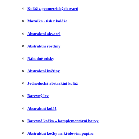
Koláž z geometrických tvarů
Mozaika - tisk z koláže
Abstraktní akvarel
Abstraktní rostliny
Náhodné otisky
Abstraktní květiny
Jednoduchá abstraktní koláž
Barevný lev
Abstraktní koláž
Barevná kočka – komplementární barvy
Abstraktní kočky na křídovém papíru