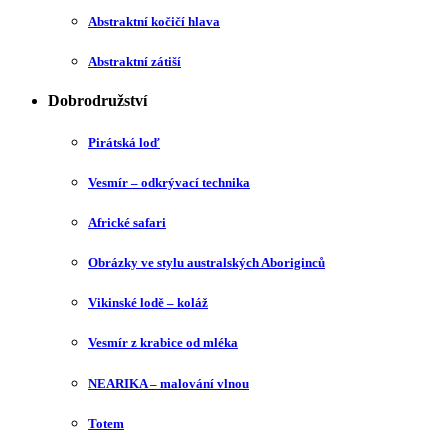
Abstraktní kočičí hlava
Abstraktní zátiší
Dobrodružství
Pirátská loď
Vesmír – odkrývací technika
Africké safari
Obrázky ve stylu australských Aboriginců
Vikinské lodě – koláž
Vesmír z krabice od mléka
NEARIKA – malování vlnou
Totem