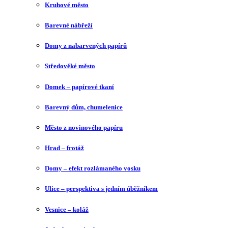
Kruhové město
Barevné nábřeží
Domy z nabarvených papírů
Středověké město
Domek – papírové tkaní
Barevný dům, chumelenice
Město z novinového papíru
Hrad – frotáž
Domy – efekt rozlámaného vosku
Ulice – perspektiva s jedním úběžníkem
Vesnice – koláž