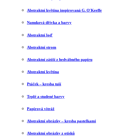
Abstraktní květina inspirovaná G. O′Keeffe
Nanuková dřívka a barvy
Abstraktní loď
Abstraktní strom
Abstraktní zátiší z hedvábného papíru
Abstraktní květina
Ptáček – kresba tuší
Teplé a studené barvy
Papírová vitráž
Abstraktní obrázky – kresba pastelkami
Abstraktní obrázky z otisků