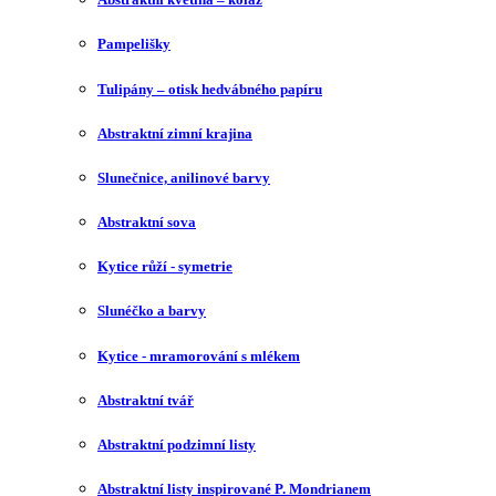
Pampelišky
Tulipány – otisk hedvábného papíru
Abstraktní zimní krajina
Slunečnice, anilinové barvy
Abstraktní sova
Kytice růží - symetrie
Slunéčko a barvy
Kytice - mramorování s mlékem
Abstraktní tvář
Abstraktní podzimní listy
Abstraktní listy inspirované P. Mondrianem