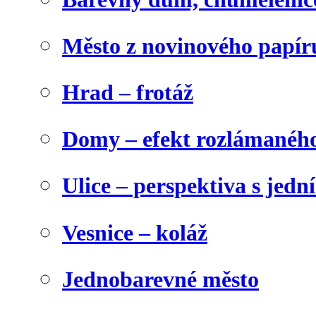
Město z novinového papír
Hrad – frotáž
Domy – efekt rozlámanéh
Ulice – perspektiva s jed
Vesnice – koláž
Jednobarevné město