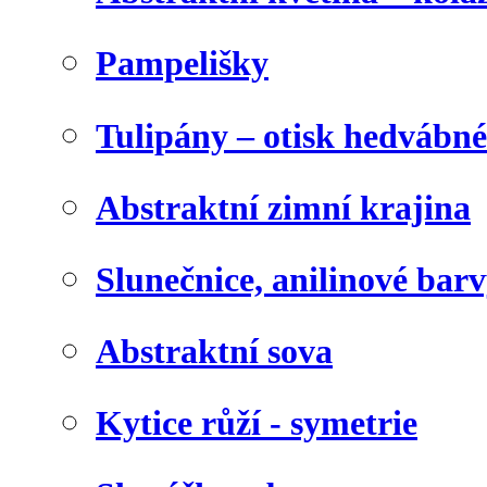
Pampelišky
Tulipány – otisk hedvábn
Abstraktní zimní krajina
Slunečnice, anilinové bar
Abstraktní sova
Kytice růží - symetrie