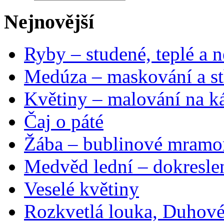
Nejnovější
Ryby – studené, teplé a n
Medúza – maskování a st
Květiny – malování na ká
Čaj o páté
Žába – bublinové mramo
Medvěd lední – dokresle
Veselé květiny
Rozkvetlá louka, Duhové