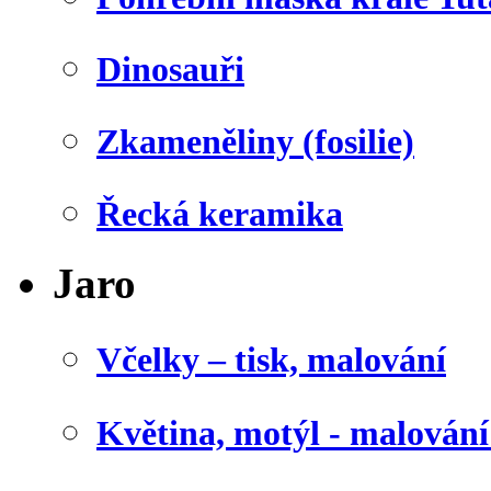
Dinosauři
Zkameněliny (fosilie)
Řecká keramika
Jaro
Včelky – tisk, malování
Květina, motýl - malován