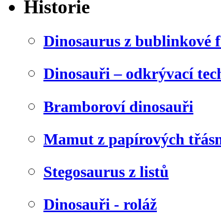
Historie
Dinosaurus z bublinkové f
Dinosauři – odkrývací tec
Bramboroví dinosauři
Mamut z papírových třásn
Stegosaurus z listů
Dinosauři - roláž