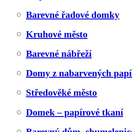
Barevné řadové domky
Kruhové město
Barevné nábřeží
Domy z nabarvených papí
Středověké město
Domek – papírové tkaní
Barevný dům, chumelenic