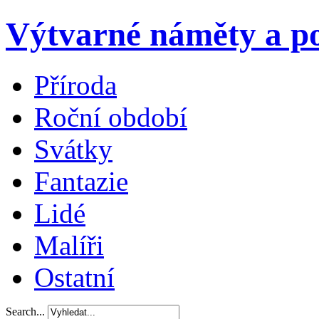
Výtvarné náměty a po
Příroda
Roční období
Svátky
Fantazie
Lidé
Malíři
Ostatní
Search...