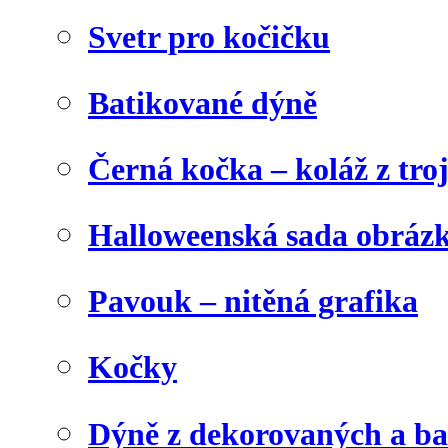
Svetr pro kočičku
Batikované dýně
Černá kočka – koláž z tro
Halloweenská sada obráz
Pavouk – nitěná grafika
Kočky
Dýně z dekorovaných a b