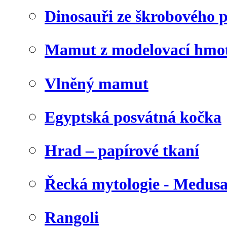
Dinosauři ze škrobového 
Mamut z modelovací hmo
Vlněný mamut
Egyptská posvátná kočka
Hrad – papírové tkaní
Řecká mytologie - Medus
Rangoli