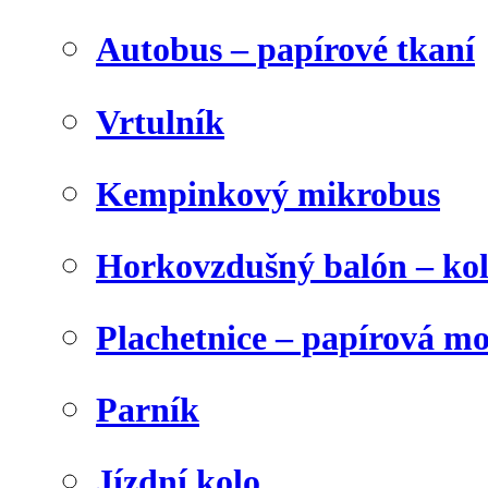
Autobus – papírové tkaní
Vrtulník
Kempinkový mikrobus
Horkovzdušný balón – ko
Plachetnice – papírová m
Parník
Jízdní kolo