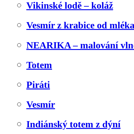
Vikinské lodě – koláž
Vesmír z krabice od mlék
NEARIKA – malování vln
Totem
Piráti
Vesmír
Indiánský totem z dýní