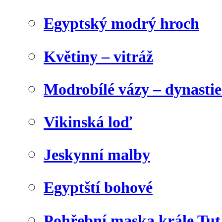
Egyptský modrý hroch
Květiny – vitráž
Modrobílé vázy – dynasti
Vikinská loď
Jeskynní malby
Egyptští bohové
Pohřební maska krále Tu