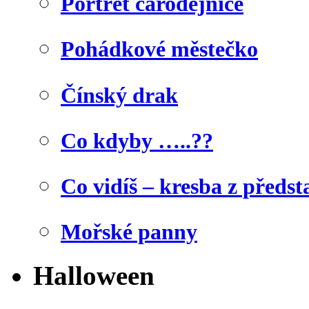
Portrét čarodějnice
Pohádkové městečko
Čínský drak
Co kdyby …..??
Co vidíš – kresba z předst
Mořské panny
Halloween