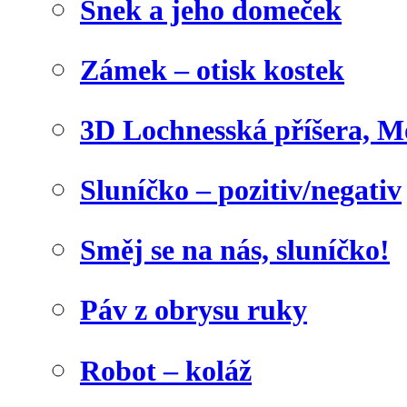
Šnek a jeho domeček
Zámek – otisk kostek
3D Lochnesská příšera, M
Sluníčko – pozitiv/negativ
Směj se na nás, sluníčko!
Páv z obrysu ruky
Robot – koláž