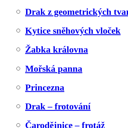
Drak z geometrických tva
Kytice sněhových vloček
Žabka královna
Mořská panna
Princezna
Drak – frotování
Čarodějnice – frotáž