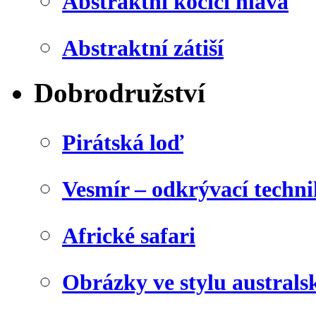
Abstraktní kočičí hlava
Abstraktní zátiší
Dobrodružství
Pirátská loď
Vesmír – odkrývací techn
Africké safari
Obrázky ve stylu australs