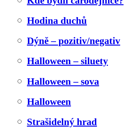
Kde bydlí čarodějnice?
Hodina duchů
Dýně – pozitiv/negativ
Halloween – siluety
Halloween – sova
Halloween
Strašidelný hrad