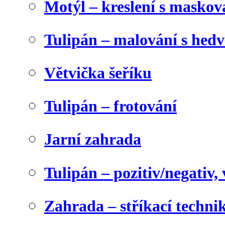
Motýl – kreslení s maskov
Tulipán – malování s he
Větvička šeříku
Tulipán – frotování
Jarní zahrada
Tulipán – pozitiv/negativ,
Zahrada – stříkací techni