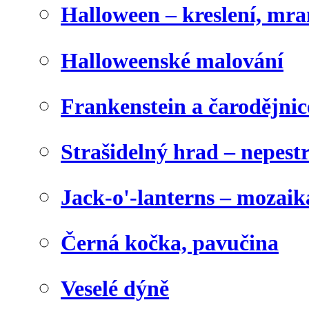
Halloween – kreslení, mr
Halloweenské malování
Frankenstein a čarodějnice
Strašidelný hrad – nepest
Jack-o'-lanterns – mozaik
Černá kočka, pavučina
Veselé dýně