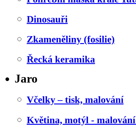
Dinosauři
Zkameněliny (fosilie)
Řecká keramika
Jaro
Včelky – tisk, malování
Květina, motýl - malován