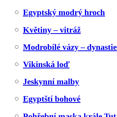
Egyptský modrý hroch
Květiny – vitráž
Modrobílé vázy – dynasti
Vikinská loď
Jeskynní malby
Egyptští bohové
Pohřební maska krále Tu