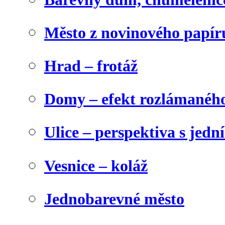
Město z novinového papír
Hrad – frotáž
Domy – efekt rozlámanéh
Ulice – perspektiva s jed
Vesnice – koláž
Jednobarevné město