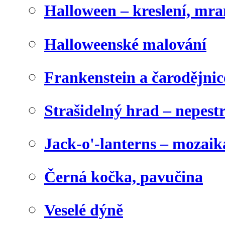
Halloween – kreslení, mr
Halloweenské malování
Frankenstein a čarodějnice
Strašidelný hrad – nepest
Jack-o'-lanterns – mozaik
Černá kočka, pavučina
Veselé dýně