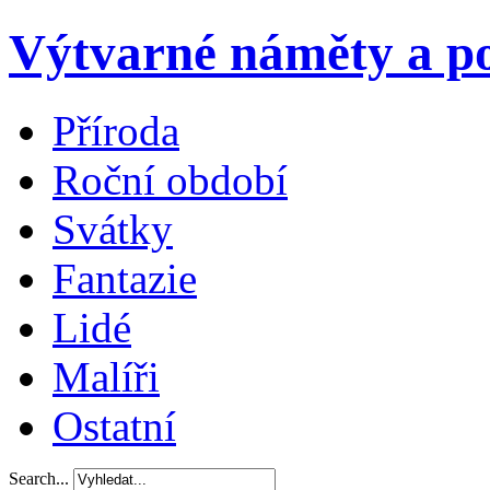
Výtvarné náměty a po
Příroda
Roční období
Svátky
Fantazie
Lidé
Malíři
Ostatní
Search...