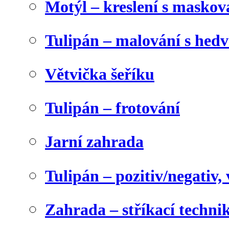
Motýl – kreslení s maskov
Tulipán – malování s he
Větvička šeříku
Tulipán – frotování
Jarní zahrada
Tulipán – pozitiv/negativ,
Zahrada – stříkací techni