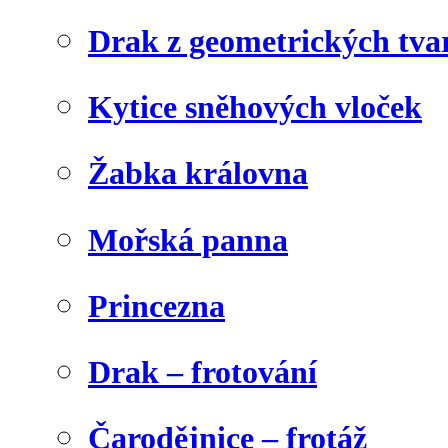
Drak z geometrických tva
Kytice sněhových vloček
Žabka královna
Mořská panna
Princezna
Drak – frotování
Čarodějnice – frotáž