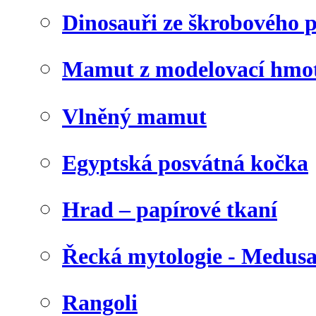
Dinosauři ze škrobového 
Mamut z modelovací hmo
Vlněný mamut
Egyptská posvátná kočka
Hrad – papírové tkaní
Řecká mytologie - Medus
Rangoli