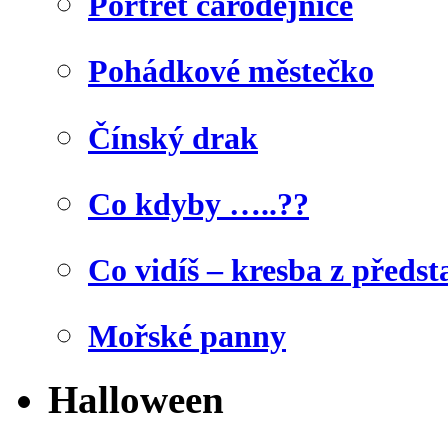
Portrét čarodějnice
Pohádkové městečko
Čínský drak
Co kdyby …..??
Co vidíš – kresba z předst
Mořské panny
Halloween