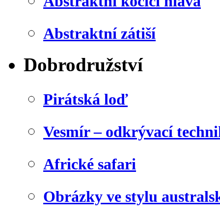
Abstraktní kočičí hlava
Abstraktní zátiší
Dobrodružství
Pirátská loď
Vesmír – odkrývací techn
Africké safari
Obrázky ve stylu australs