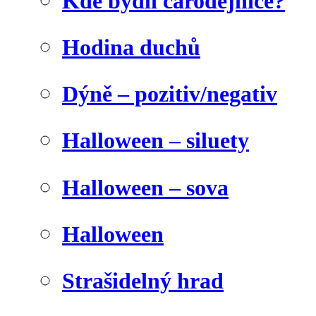
Kde bydlí čarodějnice?
Hodina duchů
Dýně – pozitiv/negativ
Halloween – siluety
Halloween – sova
Halloween
Strašidelný hrad