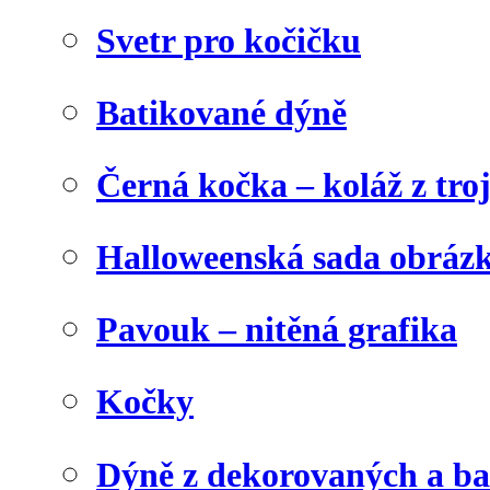
Svetr pro kočičku
Batikované dýně
Černá kočka – koláž z tro
Halloweenská sada obráz
Pavouk – nitěná grafika
Kočky
Dýně z dekorovaných a b