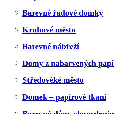
Barevné řadové domky
Kruhové město
Barevné nábřeží
Domy z nabarvených papí
Středověké město
Domek – papírové tkaní
Barevný dům, chumelenic