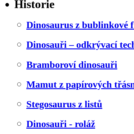
Historie
Dinosaurus z bublinkové f
Dinosauři – odkrývací tec
Bramboroví dinosauři
Mamut z papírových třásn
Stegosaurus z listů
Dinosauři - roláž