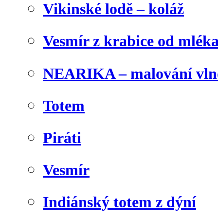
Vikinské lodě – koláž
Vesmír z krabice od mlék
NEARIKA – malování vln
Totem
Piráti
Vesmír
Indiánský totem z dýní