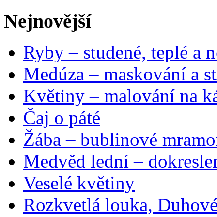
Nejnovější
Ryby – studené, teplé a n
Medúza – maskování a st
Květiny – malování na ká
Čaj o páté
Žába – bublinové mramo
Medvěd lední – dokresle
Veselé květiny
Rozkvetlá louka, Duhové