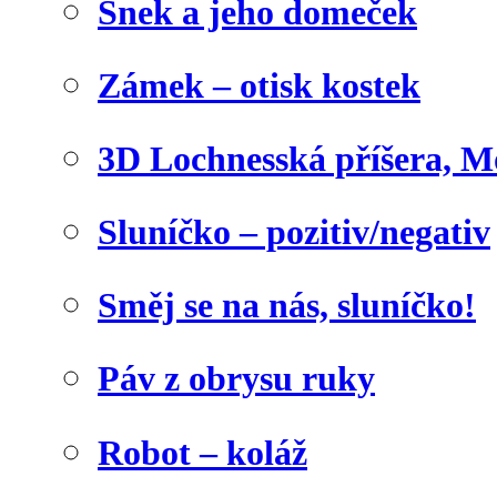
Šnek a jeho domeček
Zámek – otisk kostek
3D Lochnesská příšera, M
Sluníčko – pozitiv/negativ
Směj se na nás, sluníčko!
Páv z obrysu ruky
Robot – koláž