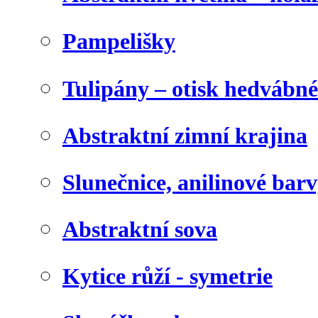
Pampelišky
Tulipány – otisk hedvábn
Abstraktní zimní krajina
Slunečnice, anilinové bar
Abstraktní sova
Kytice růží - symetrie