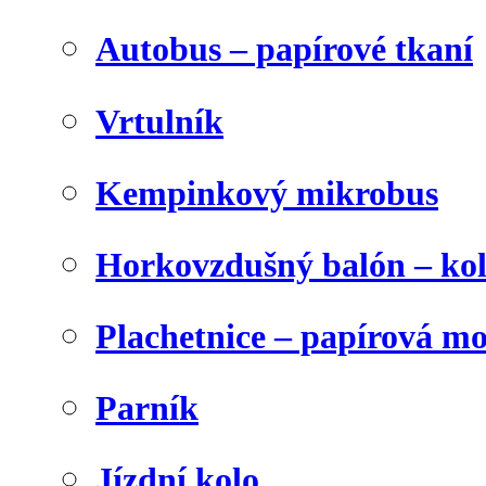
Autobus – papírové tkaní
Vrtulník
Kempinkový mikrobus
Horkovzdušný balón – ko
Plachetnice – papírová m
Parník
Jízdní kolo