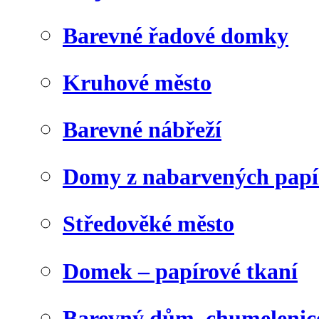
Barevné řadové domky
Kruhové město
Barevné nábřeží
Domy z nabarvených papí
Středověké město
Domek – papírové tkaní
Barevný dům, chumelenic