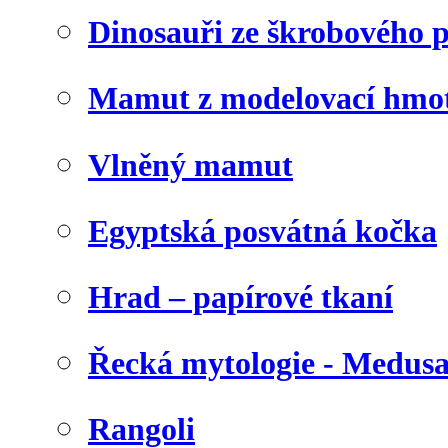
Dinosauři ze škrobového 
Mamut z modelovací hmo
Vlněný mamut
Egyptská posvátná kočka
Hrad – papírové tkaní
Řecká mytologie - Medus
Rangoli