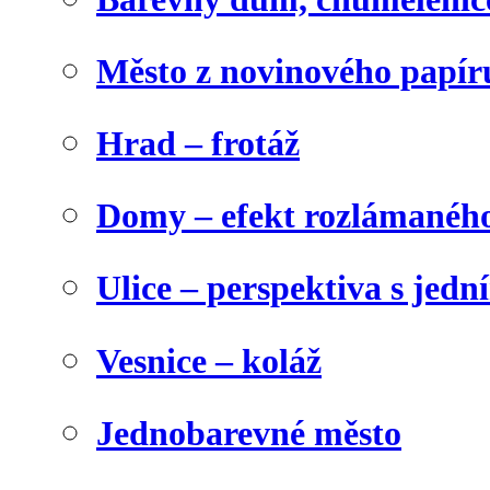
Město z novinového papír
Hrad – frotáž
Domy – efekt rozlámanéh
Ulice – perspektiva s jed
Vesnice – koláž
Jednobarevné město