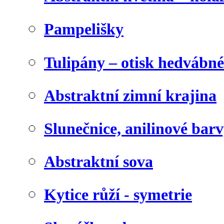
Pampelišky
Tulipány – otisk hedvábn
Abstraktní zimní krajina
Slunečnice, anilinové bar
Abstraktní sova
Kytice růží - symetrie