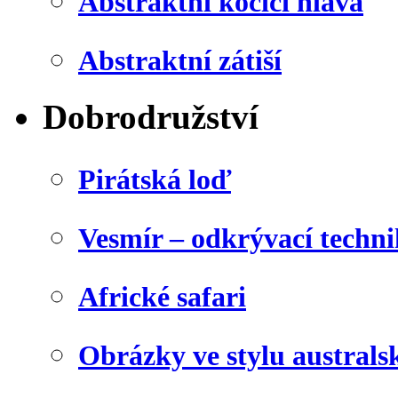
Abstraktní kočičí hlava
Abstraktní zátiší
Dobrodružství
Pirátská loď
Vesmír – odkrývací techn
Africké safari
Obrázky ve stylu australs