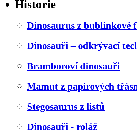
Historie
Dinosaurus z bublinkové f
Dinosauři – odkrývací tec
Bramboroví dinosauři
Mamut z papírových třásn
Stegosaurus z listů
Dinosauři - roláž