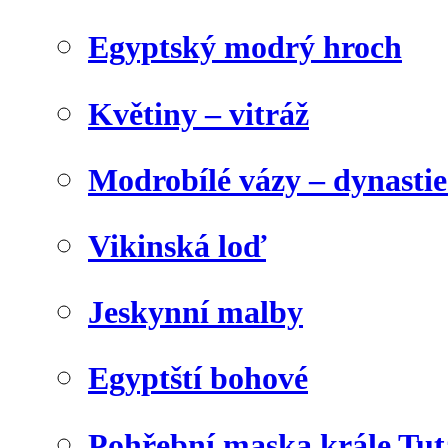
Egyptský modrý hroch
Květiny – vitráž
Modrobílé vázy – dynasti
Vikinská loď
Jeskynní malby
Egyptští bohové
Pohřební maska krále Tu