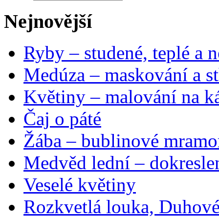
Nejnovější
Ryby – studené, teplé a n
Medúza – maskování a st
Květiny – malování na ká
Čaj o páté
Žába – bublinové mramo
Medvěd lední – dokresle
Veselé květiny
Rozkvetlá louka, Duhové