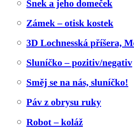
Šnek a jeho domeček
Zámek – otisk kostek
3D Lochnesská příšera, M
Sluníčko – pozitiv/negativ
Směj se na nás, sluníčko!
Páv z obrysu ruky
Robot – koláž