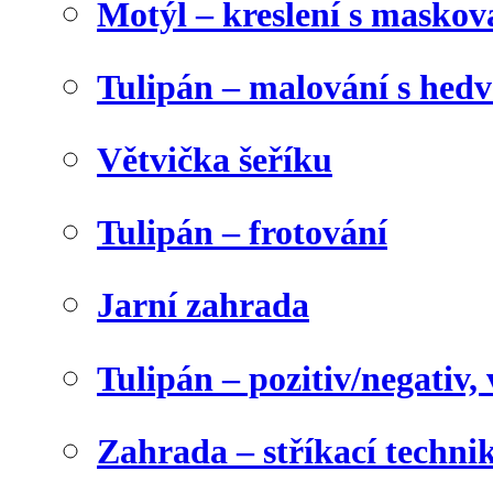
Motýl – kreslení s maskov
Tulipán – malování s he
Větvička šeříku
Tulipán – frotování
Jarní zahrada
Tulipán – pozitiv/negativ,
Zahrada – stříkací techni