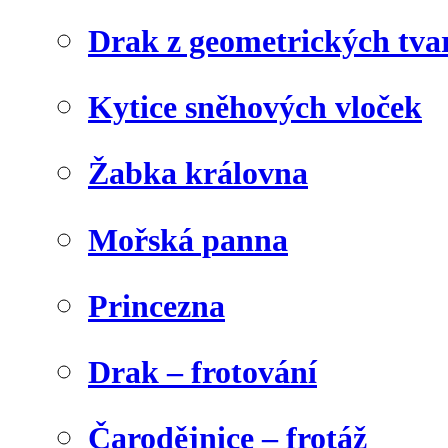
Drak z geometrických tva
Kytice sněhových vloček
Žabka královna
Mořská panna
Princezna
Drak – frotování
Čarodějnice – frotáž