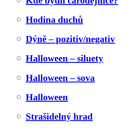
Kde bydlí čarodějnice?
Hodina duchů
Dýně – pozitiv/negativ
Halloween – siluety
Halloween – sova
Halloween
Strašidelný hrad