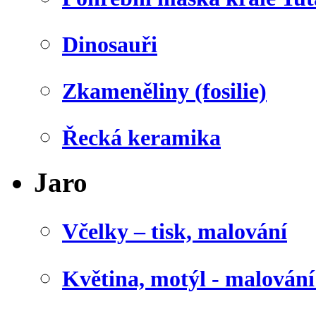
Dinosauři
Zkameněliny (fosilie)
Řecká keramika
Jaro
Včelky – tisk, malování
Květina, motýl - malován