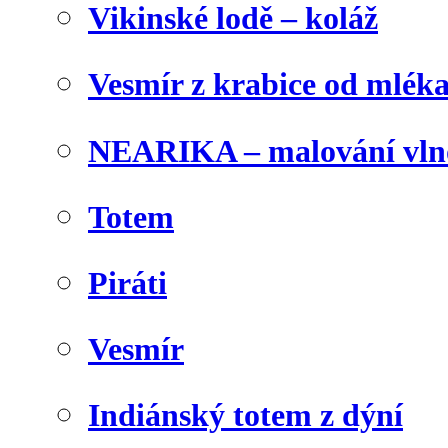
Vikinské lodě – koláž
Vesmír z krabice od mlék
NEARIKA – malování vln
Totem
Piráti
Vesmír
Indiánský totem z dýní