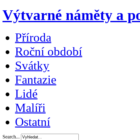
Výtvarné náměty a po
Příroda
Roční období
Svátky
Fantazie
Lidé
Malíři
Ostatní
Search...