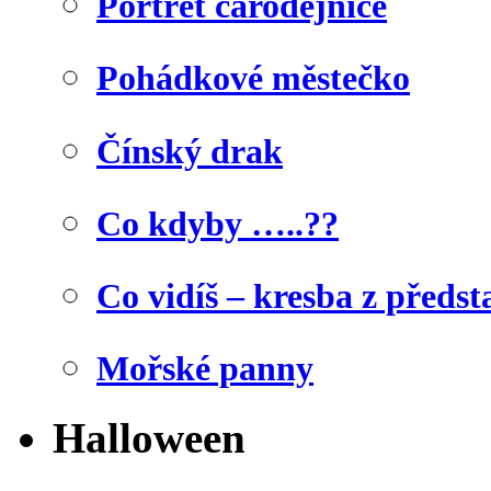
Portrét čarodějnice
Pohádkové městečko
Čínský drak
Co kdyby …..??
Co vidíš – kresba z předst
Mořské panny
Halloween