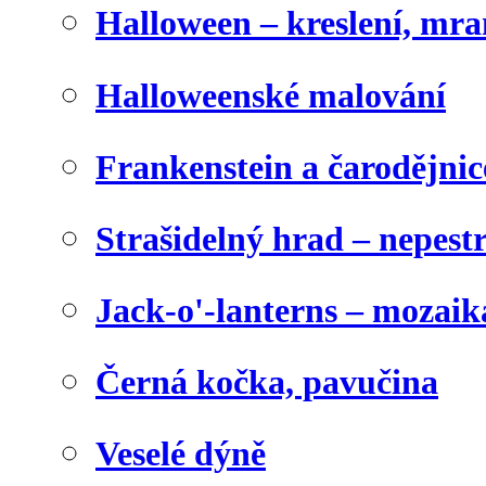
Halloween – kreslení, mr
Halloweenské malování
Frankenstein a čarodějnice
Strašidelný hrad – nepest
Jack-o'-lanterns – mozaik
Černá kočka, pavučina
Veselé dýně