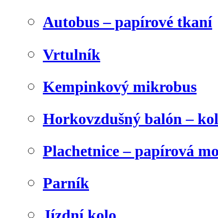
Autobus – papírové tkaní
Vrtulník
Kempinkový mikrobus
Horkovzdušný balón – ko
Plachetnice – papírová m
Parník
Jízdní kolo