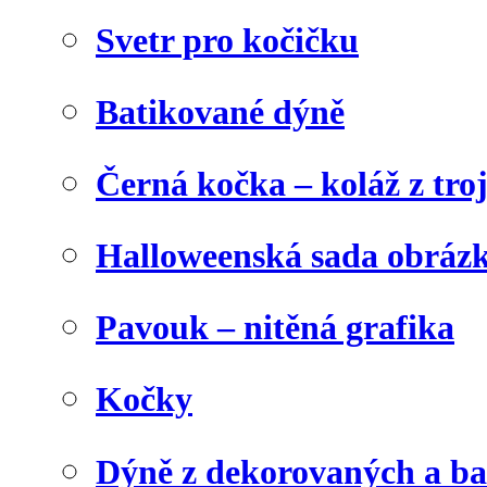
Svetr pro kočičku
Batikované dýně
Černá kočka – koláž z tro
Halloweenská sada obráz
Pavouk – nitěná grafika
Kočky
Dýně z dekorovaných a b