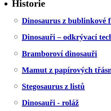
Historie
Dinosaurus z bublinkové f
Dinosauři – odkrývací tec
Bramboroví dinosauři
Mamut z papírových třásn
Stegosaurus z listů
Dinosauři - roláž