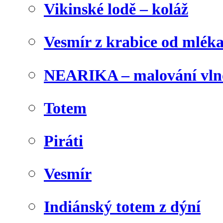
Vikinské lodě – koláž
Vesmír z krabice od mlék
NEARIKA – malování vln
Totem
Piráti
Vesmír
Indiánský totem z dýní