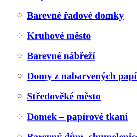
Barevné řadové domky
Kruhové město
Barevné nábřeží
Domy z nabarvených papí
Středověké město
Domek – papírové tkaní
Barevný dům, chumelenic