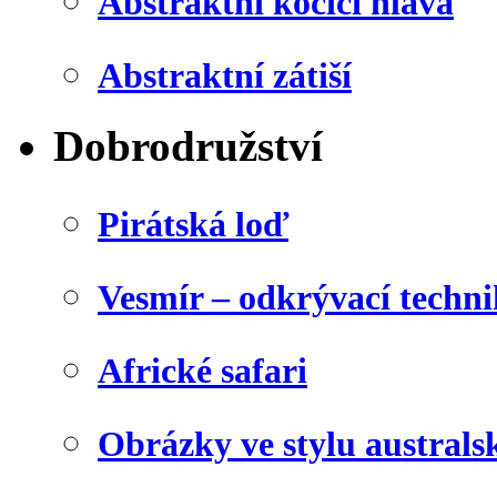
Abstraktní kočičí hlava
Abstraktní zátiší
Dobrodružství
Pirátská loď
Vesmír – odkrývací techn
Africké safari
Obrázky ve stylu australs