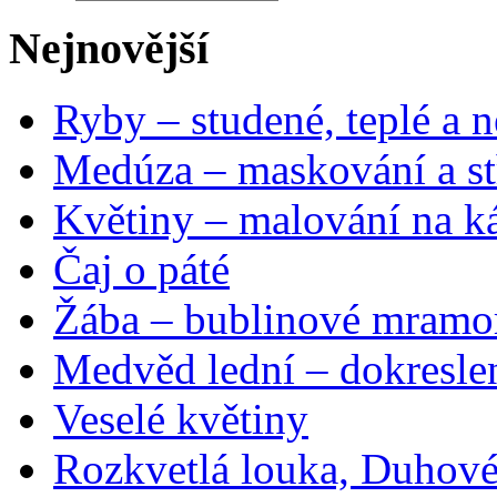
Nejnovější
Ryby – studené, teplé a n
Medúza – maskování a st
Květiny – malování na ká
Čaj o páté
Žába – bublinové mramo
Medvěd lední – dokresle
Veselé květiny
Rozkvetlá louka, Duhové