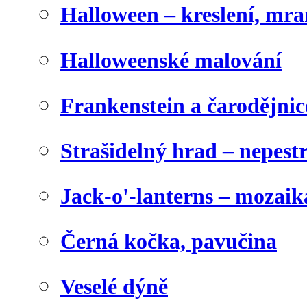
Halloween – kreslení, mr
Halloweenské malování
Frankenstein a čarodějnice
Strašidelný hrad – nepest
Jack-o'-lanterns – mozaik
Černá kočka, pavučina
Veselé dýně