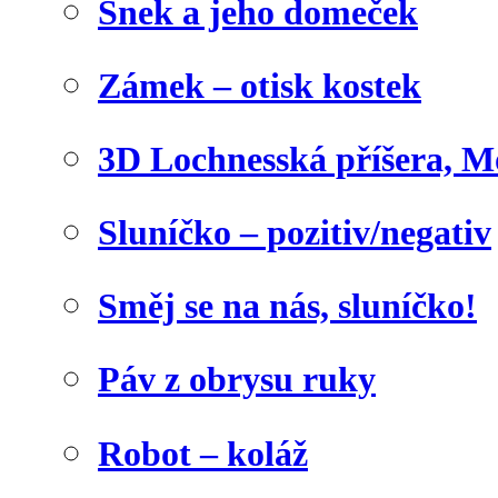
Šnek a jeho domeček
Zámek – otisk kostek
3D Lochnesská příšera, M
Sluníčko – pozitiv/negativ
Směj se na nás, sluníčko!
Páv z obrysu ruky
Robot – koláž