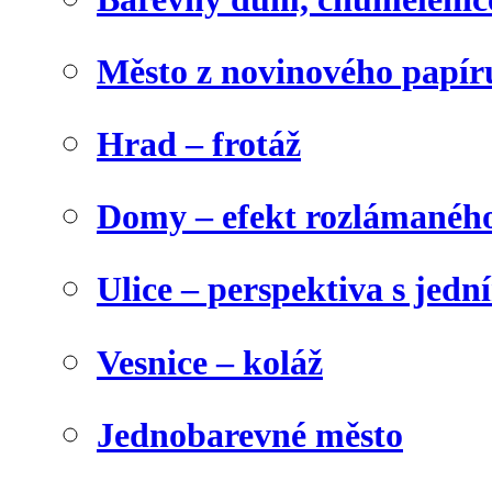
Město z novinového papír
Hrad – frotáž
Domy – efekt rozlámanéh
Ulice – perspektiva s jed
Vesnice – koláž
Jednobarevné město