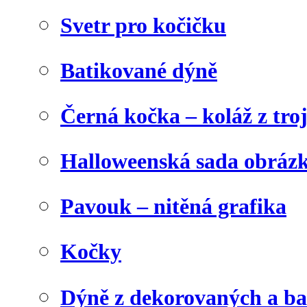
Svetr pro kočičku
Batikované dýně
Černá kočka – koláž z tro
Halloweenská sada obráz
Pavouk – nitěná grafika
Kočky
Dýně z dekorovaných a b