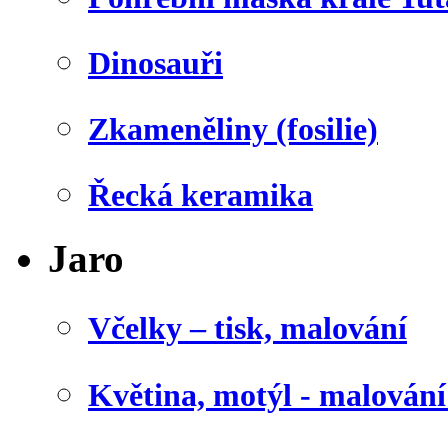
Dinosauři
Zkameněliny (fosilie)
Řecká keramika
Jaro
Včelky – tisk, malování
Květina, motýl - malován