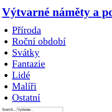
Výtvarné náměty a po
Příroda
Roční období
Svátky
Fantazie
Lidé
Malíři
Ostatní
Search...