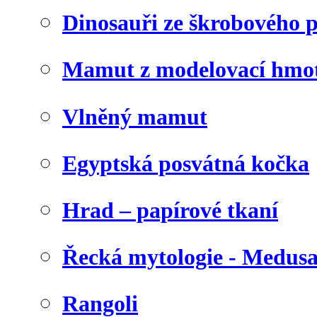
Dinosauři ze škrobového 
Mamut z modelovací hmo
Vlněný mamut
Egyptská posvátná kočka
Hrad – papírové tkaní
Řecká mytologie - Medus
Rangoli