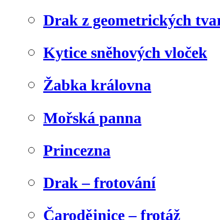
Drak z geometrických tva
Kytice sněhových vloček
Žabka královna
Mořská panna
Princezna
Drak – frotování
Čarodějnice – frotáž