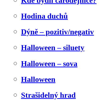
Kde bydlí čarodějnice?
Hodina duchů
Dýně – pozitiv/negativ
Halloween – siluety
Halloween – sova
Halloween
Strašidelný hrad