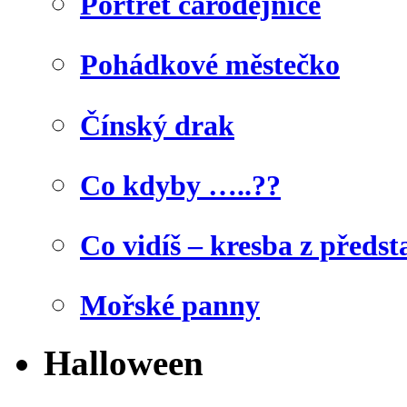
Portrét čarodějnice
Pohádkové městečko
Čínský drak
Co kdyby …..??
Co vidíš – kresba z předst
Mořské panny
Halloween