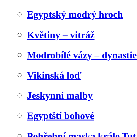
Egyptský modrý hroch
Květiny – vitráž
Modrobílé vázy – dynasti
Vikinská loď
Jeskynní malby
Egyptští bohové
Pohřební maska krále Tu