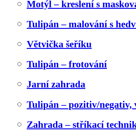
Motýl – kreslení s maskov
Tulipán – malování s he
Větvička šeříku
Tulipán – frotování
Jarní zahrada
Tulipán – pozitiv/negativ,
Zahrada – stříkací techni