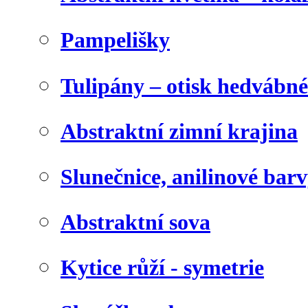
Pampelišky
Tulipány – otisk hedvábn
Abstraktní zimní krajina
Slunečnice, anilinové bar
Abstraktní sova
Kytice růží - symetrie