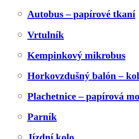
Autobus – papírové tkaní
Vrtulník
Kempinkový mikrobus
Horkovzdušný balón – ko
Plachetnice – papírová m
Parník
Jízdní kolo