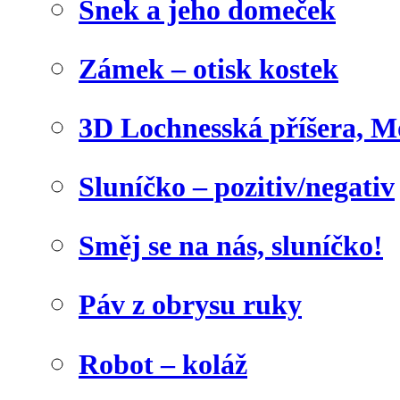
Šnek a jeho domeček
Zámek – otisk kostek
3D Lochnesská příšera, M
Sluníčko – pozitiv/negativ
Směj se na nás, sluníčko!
Páv z obrysu ruky
Robot – koláž