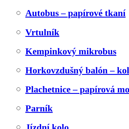
Autobus – papírové tkaní
Vrtulník
Kempinkový mikrobus
Horkovzdušný balón – ko
Plachetnice – papírová m
Parník
Jízdní kolo