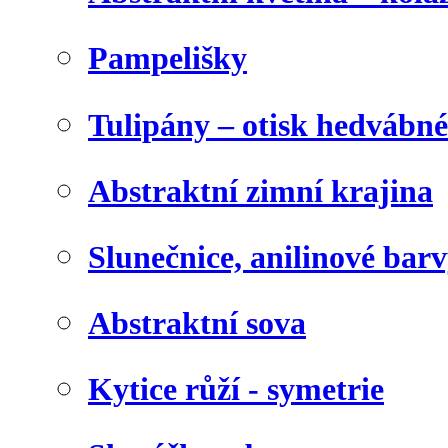
Pampelišky
Tulipány – otisk hedvábn
Abstraktní zimní krajina
Slunečnice, anilinové bar
Abstraktní sova
Kytice růží - symetrie