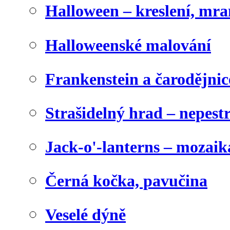
Halloween – kreslení, mr
Halloweenské malování
Frankenstein a čarodějnice
Strašidelný hrad – nepest
Jack-o'-lanterns – mozaik
Černá kočka, pavučina
Veselé dýně