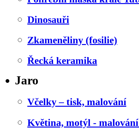
Dinosauři
Zkameněliny (fosilie)
Řecká keramika
Jaro
Včelky – tisk, malování
Květina, motýl - malován