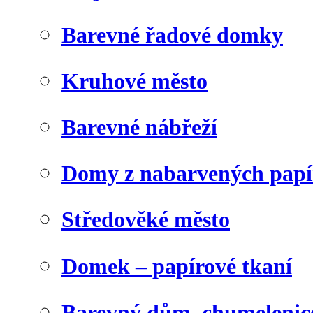
Barevné řadové domky
Kruhové město
Barevné nábřeží
Domy z nabarvených papí
Středověké město
Domek – papírové tkaní
Barevný dům, chumelenic