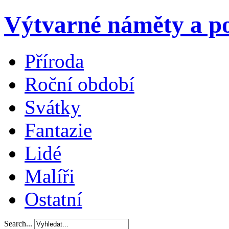
Výtvarné náměty a po
Příroda
Roční období
Svátky
Fantazie
Lidé
Malíři
Ostatní
Search...