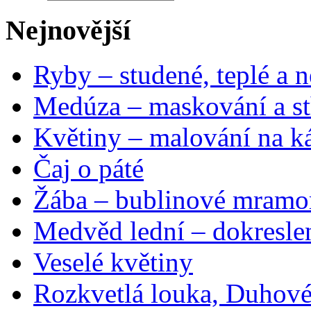
Nejnovější
Ryby – studené, teplé a n
Medúza – maskování a st
Květiny – malování na ká
Čaj o páté
Žába – bublinové mramo
Medvěd lední – dokresle
Veselé květiny
Rozkvetlá louka, Duhové