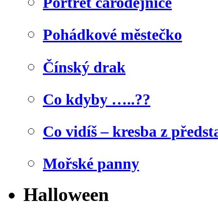
Portrét čarodějnice
Pohádkové městečko
Čínský drak
Co kdyby …..??
Co vidíš – kresba z předst
Mořské panny
Halloween