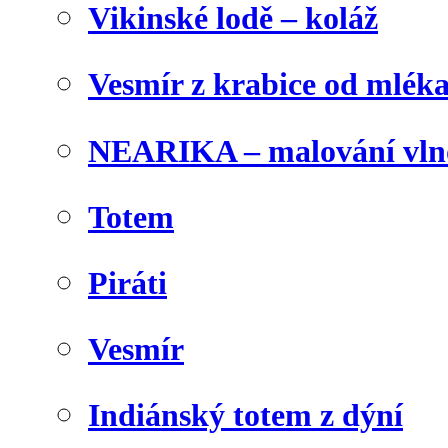
Vikinské lodě – koláž
Vesmír z krabice od mlék
NEARIKA – malování vln
Totem
Piráti
Vesmír
Indiánský totem z dýní