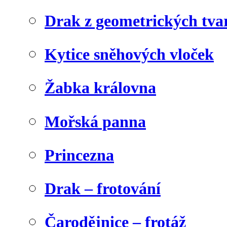
Drak z geometrických tva
Kytice sněhových vloček
Žabka královna
Mořská panna
Princezna
Drak – frotování
Čarodějnice – frotáž