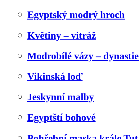
Egyptský modrý hroch
Květiny – vitráž
Modrobílé vázy – dynasti
Vikinská loď
Jeskynní malby
Egyptští bohové
Pohřební maska krále Tu