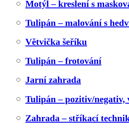
Motýl – kreslení s maskov
Tulipán – malování s he
Větvička šeříku
Tulipán – frotování
Jarní zahrada
Tulipán – pozitiv/negativ,
Zahrada – stříkací techni