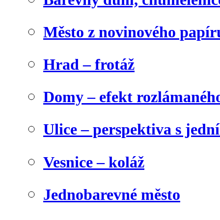
Město z novinového papír
Hrad – frotáž
Domy – efekt rozlámanéh
Ulice – perspektiva s jed
Vesnice – koláž
Jednobarevné město