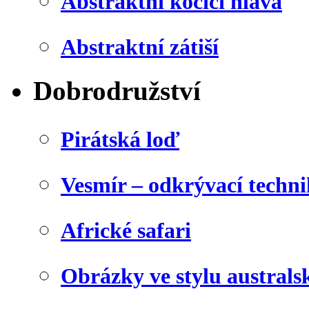
Abstraktní kočičí hlava
Abstraktní zátiší
Dobrodružství
Pirátská loď
Vesmír – odkrývací techn
Africké safari
Obrázky ve stylu australs