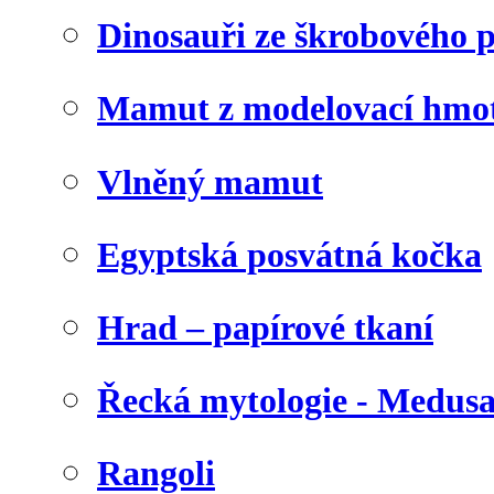
Dinosauři ze škrobového 
Mamut z modelovací hmo
Vlněný mamut
Egyptská posvátná kočka
Hrad – papírové tkaní
Řecká mytologie - Medus
Rangoli