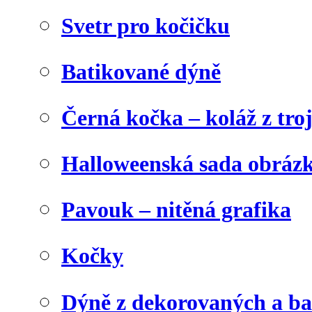
Svetr pro kočičku
Batikované dýně
Černá kočka – koláž z tro
Halloweenská sada obráz
Pavouk – nitěná grafika
Kočky
Dýně z dekorovaných a b