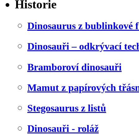
Historie
Dinosaurus z bublinkové f
Dinosauři – odkrývací tec
Bramboroví dinosauři
Mamut z papírových třásn
Stegosaurus z listů
Dinosauři - roláž