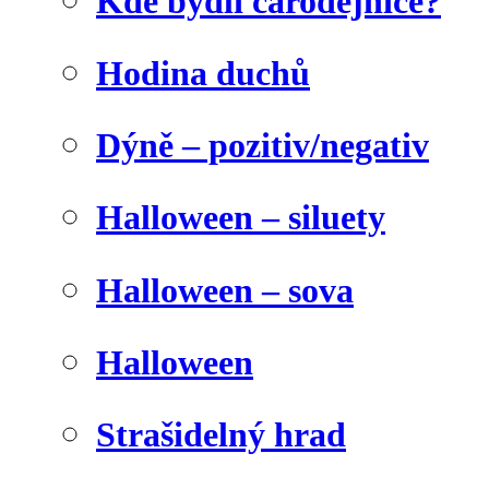
Kde bydlí čarodějnice?
Hodina duchů
Dýně – pozitiv/negativ
Halloween – siluety
Halloween – sova
Halloween
Strašidelný hrad