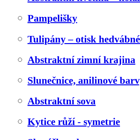
Pampelišky
Tulipány – otisk hedvábn
Abstraktní zimní krajina
Slunečnice, anilinové bar
Abstraktní sova
Kytice růží - symetrie