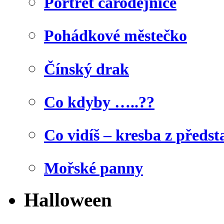
Portrét čarodějnice
Pohádkové městečko
Čínský drak
Co kdyby …..??
Co vidíš – kresba z předst
Mořské panny
Halloween