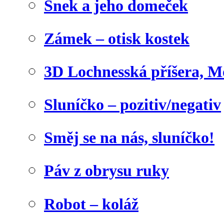
Šnek a jeho domeček
Zámek – otisk kostek
3D Lochnesská příšera, M
Sluníčko – pozitiv/negativ
Směj se na nás, sluníčko!
Páv z obrysu ruky
Robot – koláž