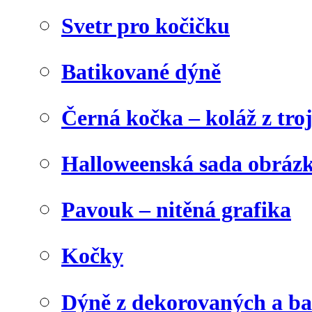
Svetr pro kočičku
Batikované dýně
Černá kočka – koláž z tro
Halloweenská sada obráz
Pavouk – nitěná grafika
Kočky
Dýně z dekorovaných a b