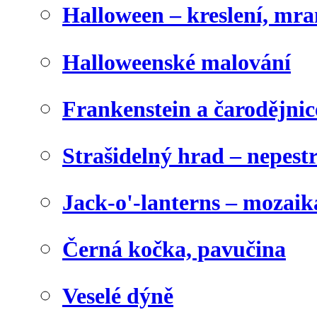
Halloween – kreslení, mr
Halloweenské malování
Frankenstein a čarodějnice
Strašidelný hrad – nepest
Jack-o'-lanterns – mozaik
Černá kočka, pavučina
Veselé dýně