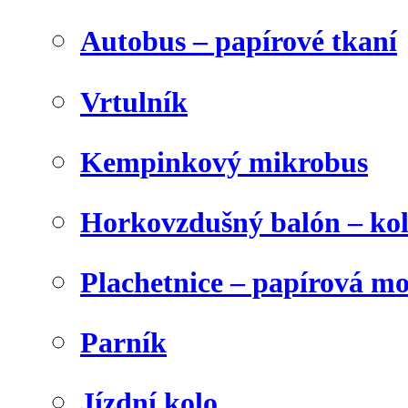
Autobus – papírové tkaní
Vrtulník
Kempinkový mikrobus
Horkovzdušný balón – ko
Plachetnice – papírová m
Parník
Jízdní kolo