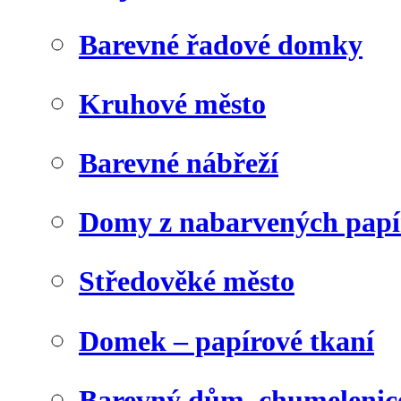
Barevné řadové domky
Kruhové město
Barevné nábřeží
Domy z nabarvených papí
Středověké město
Domek – papírové tkaní
Barevný dům, chumelenic