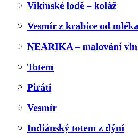
Vikinské lodě – koláž
Vesmír z krabice od mlék
NEARIKA – malování vln
Totem
Piráti
Vesmír
Indiánský totem z dýní