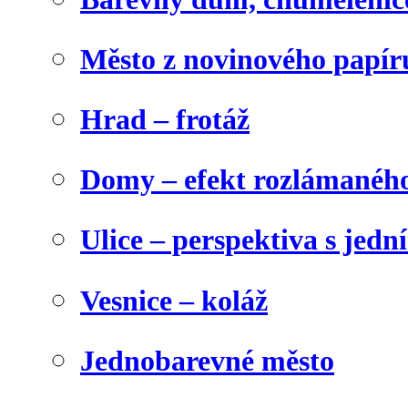
Město z novinového papír
Hrad – frotáž
Domy – efekt rozlámanéh
Ulice – perspektiva s jed
Vesnice – koláž
Jednobarevné město