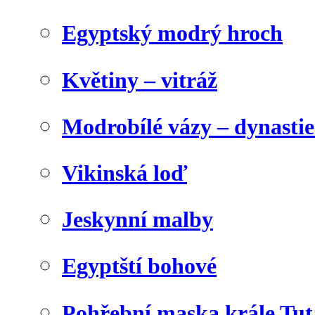
Egyptský modrý hroch
Květiny – vitráž
Modrobílé vázy – dynasti
Vikinská loď
Jeskynní malby
Egyptští bohové
Pohřební maska krále Tu