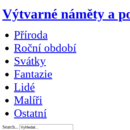
Výtvarné náměty a po
Příroda
Roční období
Svátky
Fantazie
Lidé
Malíři
Ostatní
Search...