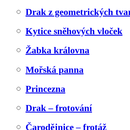
Drak z geometrických tva
Kytice sněhových vloček
Žabka královna
Mořská panna
Princezna
Drak – frotování
Čarodějnice – frotáž