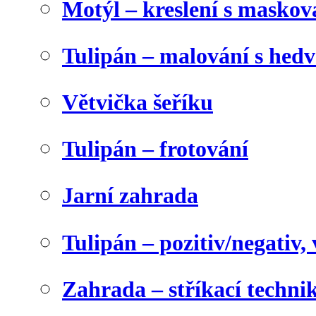
Motýl – kreslení s maskov
Tulipán – malování s he
Větvička šeříku
Tulipán – frotování
Jarní zahrada
Tulipán – pozitiv/negativ,
Zahrada – stříkací techni