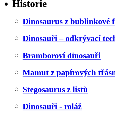
Historie
Dinosaurus z bublinkové f
Dinosauři – odkrývací tec
Bramboroví dinosauři
Mamut z papírových třásn
Stegosaurus z listů
Dinosauři - roláž