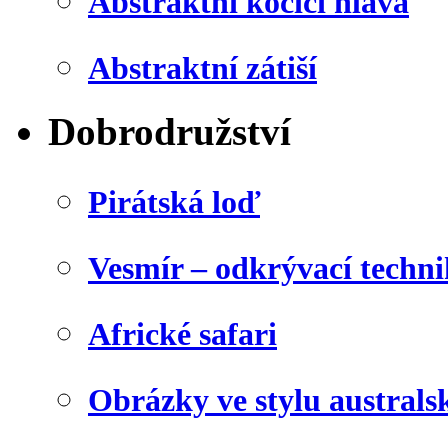
Abstraktní kočičí hlava
Abstraktní zátiší
Dobrodružství
Pirátská loď
Vesmír – odkrývací techn
Africké safari
Obrázky ve stylu australs