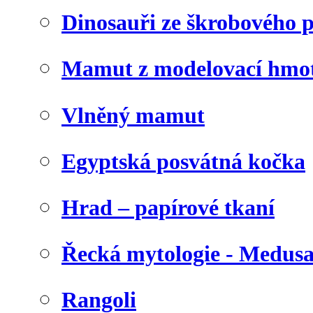
Dinosauři ze škrobového 
Mamut z modelovací hmo
Vlněný mamut
Egyptská posvátná kočka
Hrad – papírové tkaní
Řecká mytologie - Medus
Rangoli