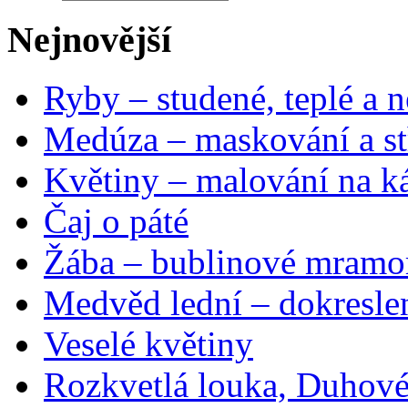
Nejnovější
Ryby – studené, teplé a n
Medúza – maskování a st
Květiny – malování na ká
Čaj o páté
Žába – bublinové mramo
Medvěd lední – dokresle
Veselé květiny
Rozkvetlá louka, Duhové