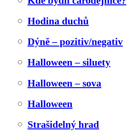
Kde bydlí čarodějnice?
Hodina duchů
Dýně – pozitiv/negativ
Halloween – siluety
Halloween – sova
Halloween
Strašidelný hrad