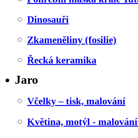
Dinosauři
Zkameněliny (fosilie)
Řecká keramika
Jaro
Včelky – tisk, malování
Květina, motýl - malován