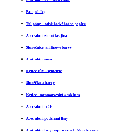
Pampelišky
Tulipány – otisk hedvábného papíru
Abstraktní zimní krajina
Slunečnice, anilinové barvy
Abstraktní sova
Kytice růží - symetrie
Slunéčko a barvy
Kytice - mramorování s mlékem
Abstraktní tvář
Abstraktní podzimní listy
Abstraktní listy inspirované P. Mondrianem