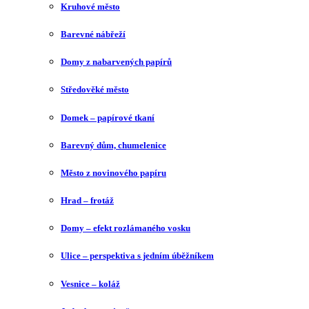
Kruhové město
Barevné nábřeží
Domy z nabarvených papírů
Středověké město
Domek – papírové tkaní
Barevný dům, chumelenice
Město z novinového papíru
Hrad – frotáž
Domy – efekt rozlámaného vosku
Ulice – perspektiva s jedním úběžníkem
Vesnice – koláž