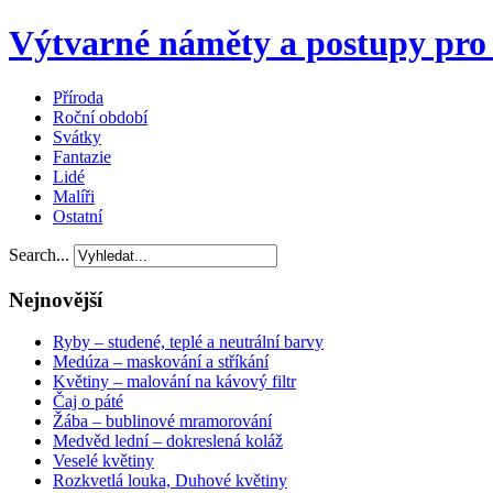
Výtvarné náměty a postupy pro 
Příroda
Roční období
Svátky
Fantazie
Lidé
Malíři
Ostatní
Search...
Nejnovější
Ryby – studené, teplé a neutrální barvy
Medúza – maskování a stříkání
Květiny – malování na kávový filtr
Čaj o páté
Žába – bublinové mramorování
Medvěd lední – dokreslená koláž
Veselé květiny
Rozkvetlá louka, Duhové květiny