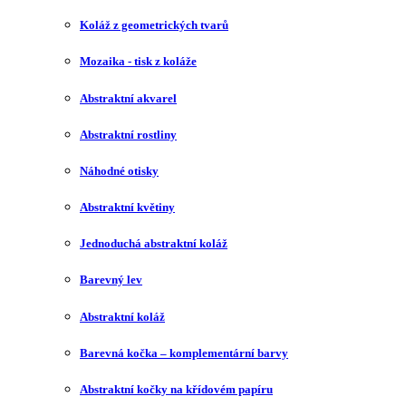
Koláž z geometrických tvarů
Mozaika - tisk z koláže
Abstraktní akvarel
Abstraktní rostliny
Náhodné otisky
Abstraktní květiny
Jednoduchá abstraktní koláž
Barevný lev
Abstraktní koláž
Barevná kočka – komplementární barvy
Abstraktní kočky na křídovém papíru