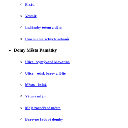
Piráti
Vesmír
Indiánský totem z dýní
Umění amerických indiánů
Domy Města Památky
Ulice - vymývaná klovatina
Ulice – otisk barev z fólie
Město - koláž
Větrný mlýn
Moje zasněžené město
Barevné řadové domky