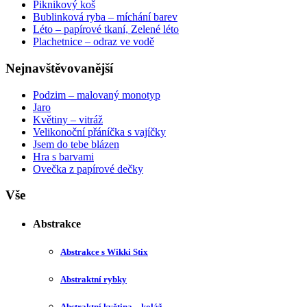
Piknikový koš
Bublinková ryba – míchání barev
Léto – papírové tkaní, Zelené léto
Plachetnice – odraz ve vodě
Nejnavštěvovanější
Podzim – malovaný monotyp
Jaro
Květiny – vitráž
Velikonoční přáníčka s vajíčky
Jsem do tebe blázen
Hra s barvami
Ovečka z papírové dečky
Vše
Abstrakce
Abstrakce s Wikki Stix
Abstraktní rybky
Abstraktní květina – koláž