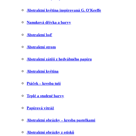
Abstraktní květina inspirovaná G. O′Keeffe
Nanuková dřívka a barvy
Abstraktní loď
Abstraktní strom
Abstraktní zátiší z hedvábného papíru
Abstraktní květina
Ptáček – kresba tuší
Teplé a studené barvy
Papírová vitráž
Abstraktní obrázky – kresba pastelkami
Abstraktní obrázky z otisků