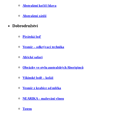
Abstraktní kočičí hlava
Abstraktní zátiší
Dobrodružství
Pirátská loď
Vesmír – odkrývací technika
Africké safari
Obrázky ve stylu australských Aboriginců
Vikinské lodě – koláž
Vesmír z krabice od mléka
NEARIKA – malování vlnou
Totem